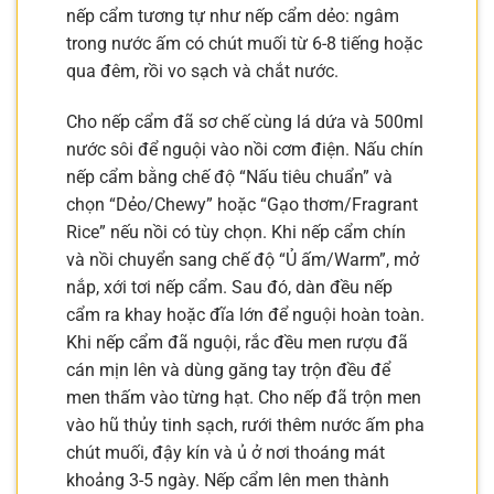
nếp cẩm tương tự như nếp cẩm dẻo: ngâm
trong nước ấm có chút muối từ 6-8 tiếng hoặc
qua đêm, rồi vo sạch và chắt nước.
Cho nếp cẩm đã sơ chế cùng lá dứa và 500ml
nước sôi để nguội vào nồi cơm điện. Nấu chín
nếp cẩm bằng chế độ “Nấu tiêu chuẩn” và
chọn “Dẻo/Chewy” hoặc “Gạo thơm/Fragrant
Rice” nếu nồi có tùy chọn. Khi nếp cẩm chín
và nồi chuyển sang chế độ “Ủ ấm/Warm”, mở
nắp, xới tơi nếp cẩm. Sau đó, dàn đều nếp
cẩm ra khay hoặc đĩa lớn để nguội hoàn toàn.
Khi nếp cẩm đã nguội, rắc đều men rượu đã
cán mịn lên và dùng găng tay trộn đều để
men thấm vào từng hạt. Cho nếp đã trộn men
vào hũ thủy tinh sạch, rưới thêm nước ấm pha
chút muối, đậy kín và ủ ở nơi thoáng mát
khoảng 3-5 ngày. Nếp cẩm lên men thành