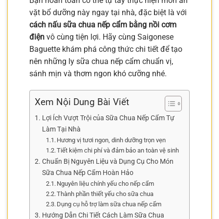
Bạn hoàn toàn có thể tự tay thực hiện món ăn
vặt bổ dưỡng này ngay tại nhà, đặc biệt là với
cách nấu sữa chua nếp cẩm bằng nồi cơm
điện
vô cùng tiện lợi. Hãy cùng Saigonese
Baguette khám phá công thức chi tiết để tạo
nên những ly sữa chua nếp cẩm chuẩn vị,
sánh mịn và thơm ngon khó cưỡng nhé.
Xem Nội Dung Bài Viết
Lợi Ích Vượt Trội của Sữa Chua Nếp Cẩm Tự
Làm Tại Nhà
Hương vị tươi ngon, dinh dưỡng trọn vẹn
Tiết kiệm chi phí và đảm bảo an toàn vệ sinh
Chuẩn Bị Nguyên Liệu và Dụng Cụ Cho Món
Sữa Chua Nếp Cẩm Hoàn Hảo
Nguyên liệu chính yếu cho nếp cẩm
Thành phần thiết yếu cho sữa chua
Dụng cụ hỗ trợ làm sữa chua nếp cẩm
Hướng Dẫn Chi Tiết Cách Làm Sữa Chua