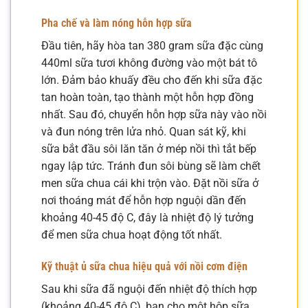
Pha chế và làm nóng hỗn hợp sữa
Đầu tiên, hãy hòa tan 380 gram sữa đặc cùng
440ml sữa tươi không đường vào một bát tô
lớn. Đảm bảo khuấy đều cho đến khi sữa đặc
tan hoàn toàn, tạo thành một hỗn hợp đồng
nhất. Sau đó, chuyển hỗn hợp sữa này vào nồi
và đun nóng trên lửa nhỏ. Quan sát kỹ, khi
sữa bắt đầu sôi lăn tăn ở mép nồi thì tắt bếp
ngay lập tức. Tránh đun sôi bùng sẽ làm chết
men sữa chua cái khi trộn vào. Đặt nồi sữa ở
nơi thoáng mát để hỗn hợp nguội dần đến
khoảng 40-45 độ C, đây là nhiệt độ lý tưởng
để men sữa chua hoạt động tốt nhất.
Kỹ thuật ủ sữa chua hiệu quả với nồi cơm điện
Sau khi sữa đã nguội đến nhiệt độ thích hợp
(khoảng 40-45 độ C), bạn cho một hộp sữa