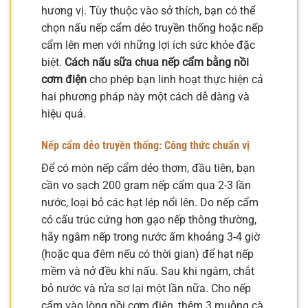
hương vị. Tùy thuộc vào sở thích, bạn có thể
chọn nấu nếp cẩm dẻo truyền thống hoặc nếp
cẩm lên men với những lợi ích sức khỏe đặc
biệt.
Cách nấu sữa chua nếp cẩm bằng nồi
cơm điện
cho phép bạn linh hoạt thực hiện cả
hai phương pháp này một cách dễ dàng và
hiệu quả.
Nếp cẩm dẻo truyền thống: Công thức chuẩn vị
Để có món nếp cẩm dẻo thơm, đầu tiên, bạn
cần vo sạch 200 gram nếp cẩm qua 2-3 lần
nước, loại bỏ các hạt lép nổi lên. Do nếp cẩm
có cấu trúc cứng hơn gạo nếp thông thường,
hãy ngâm nếp trong nước ấm khoảng 3-4 giờ
(hoặc qua đêm nếu có thời gian) để hạt nếp
mềm và nở đều khi nấu. Sau khi ngâm, chắt
bỏ nước và rửa sơ lại một lần nữa. Cho nếp
cẩm vào lòng nồi cơm điện, thêm 3 muỗng cà