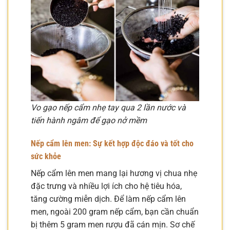
Vo gạo nếp cẩm nhẹ tay qua 2 lần nước và
tiến hành ngâm để gạo nở mềm
Nếp cẩm lên men: Sự kết hợp độc đáo và tốt cho
sức khỏe
Nếp cẩm lên men mang lại hương vị chua nhẹ
đặc trưng và nhiều lợi ích cho hệ tiêu hóa,
tăng cường miễn dịch. Để làm nếp cẩm lên
men, ngoài 200 gram nếp cẩm, bạn cần chuẩn
bị thêm 5 gram men rượu đã cán mịn. Sơ chế