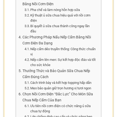
Bằng Nồi Cơm Điện
Pha chế và làm nóng hỗn hợp sữa
Kỹ thuật ủ sữa chua hiệu quả với nồi cơm
điện
Bí quyết ủ sữa chua thành công ngay lần
đầu
Các Phương Pháp Nấu Nếp Cẩm Bằng Nồi
Cơm Điện Đa Dạng
Nếp cẩm dẻo truyền thống: Công thức chuẩn
vị
Nếp cẩm lên men: Sự kết hợp độc đáo và tốt
cho sức khỏe
Thưởng Thức và Bảo Quản Sữa Chua Nếp
Cẩm Đúng Cách
Cách trình bày và kết hợp topping hấp dẫn
Mẹo bảo quản giữ trọn hương vị tươi ngon
Chọn Nồi Cơm Điện “Đắc Lực” Cho Món Sữa
Chua Nếp Cẩm Của Bạn
Ưu tiên nồi cơm điện có chức năng ủ sữa
chua tự động
Lớp chống dính cao cấp và chức năng hẹn