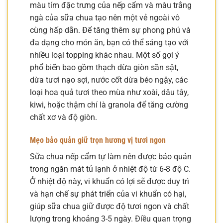
màu tím đặc trưng của nếp cẩm và màu trắng
ngà của sữa chua tạo nên một vẻ ngoài vô
cùng hấp dẫn. Để tăng thêm sự phong phú và
đa dạng cho món ăn, bạn có thể sáng tạo với
nhiều loại topping khác nhau. Một số gợi ý
phổ biến bao gồm thạch dừa giòn sần sật,
dừa tươi nạo sợi, nước cốt dừa béo ngậy, các
loại hoa quả tươi theo mùa như xoài, dâu tây,
kiwi, hoặc thậm chí là granola để tăng cường
chất xơ và độ giòn.
Mẹo bảo quản giữ trọn hương vị tươi ngon
Sữa chua nếp cẩm tự làm nên được bảo quản
trong ngăn mát tủ lạnh ở nhiệt độ từ 6-8 độ C.
Ở nhiệt độ này, vi khuẩn có lợi sẽ được duy trì
và hạn chế sự phát triển của vi khuẩn có hại,
giúp sữa chua giữ được độ tươi ngon và chất
lượng trong khoảng 3-5 ngày. Điều quan trọng