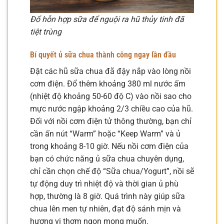
Đổ hỗn hợp sữa để nguội ra hũ thủy tinh đã
tiệt trùng
Bí quyết ủ sữa chua thành công ngay lần đầu
Đặt các hũ sữa chua đã đậy nắp vào lòng nồi
cơm điện. Đổ thêm khoảng 380 ml nước ấm
(nhiệt độ khoảng 50-60 độ C) vào nồi sao cho
mực nước ngập khoảng 2/3 chiều cao của hũ.
Đối với nồi cơm điện tử thông thường, bạn chỉ
cần ấn nút “Warm” hoặc “Keep Warm” và ủ
trong khoảng 8-10 giờ. Nếu nồi cơm điện của
bạn có chức năng ủ sữa chua chuyên dụng,
chỉ cần chọn chế độ “Sữa chua/Yogurt”, nồi sẽ
tự động duy trì nhiệt độ và thời gian ủ phù
hợp, thường là 8 giờ. Quá trình này giúp sữa
chua lên men tự nhiên, đạt độ sánh mịn và
hương vị thơm ngon mong muốn.