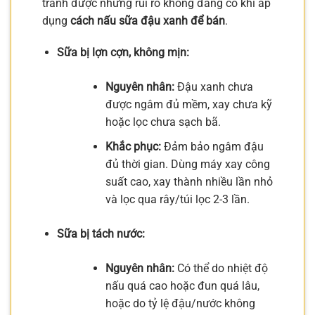
tránh được những rủi ro không đáng có khi áp
dụng
cách nấu sữa đậu xanh để bán
.
Sữa bị lợn cợn, không mịn:
Nguyên nhân:
Đậu xanh chưa
được ngâm đủ mềm, xay chưa kỹ
hoặc lọc chưa sạch bã.
Khắc phục:
Đảm bảo ngâm đậu
đủ thời gian. Dùng máy xay công
suất cao, xay thành nhiều lần nhỏ
và lọc qua rây/túi lọc 2-3 lần.
Sữa bị tách nước:
Nguyên nhân:
Có thể do nhiệt độ
nấu quá cao hoặc đun quá lâu,
hoặc do tỷ lệ đậu/nước không