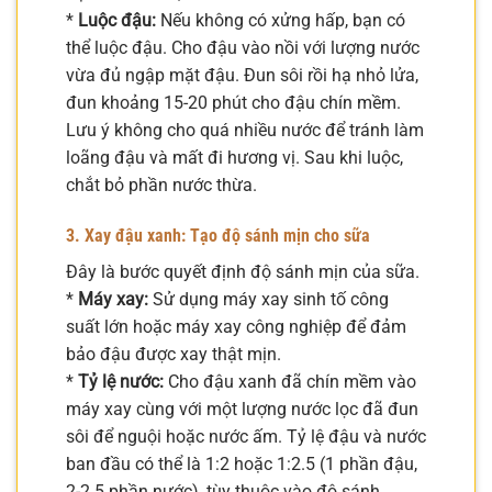
*
Luộc đậu:
Nếu không có xửng hấp, bạn có
thể luộc đậu. Cho đậu vào nồi với lượng nước
vừa đủ ngập mặt đậu. Đun sôi rồi hạ nhỏ lửa,
đun khoảng 15-20 phút cho đậu chín mềm.
Lưu ý không cho quá nhiều nước để tránh làm
loãng đậu và mất đi hương vị. Sau khi luộc,
chắt bỏ phần nước thừa.
3. Xay đậu xanh: Tạo độ sánh mịn cho sữa
Đây là bước quyết định độ sánh mịn của sữa.
*
Máy xay:
Sử dụng máy xay sinh tố công
suất lớn hoặc máy xay công nghiệp để đảm
bảo đậu được xay thật mịn.
*
Tỷ lệ nước:
Cho đậu xanh đã chín mềm vào
máy xay cùng với một lượng nước lọc đã đun
sôi để nguội hoặc nước ấm. Tỷ lệ đậu và nước
ban đầu có thể là 1:2 hoặc 1:2.5 (1 phần đậu,
2-2.5 phần nước), tùy thuộc vào độ sánh