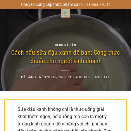
Chuyển
Chuyên cung cấp thực phẩm sạch | Halona Fruist
đến
0
nội
dung
CÁCH NẤU ĂN
Cách nấu sữa đậu xanh để bán: Công thức
chuẩn cho người kinh doanh
ĐÃ ĐĂNG TRÊN
31/10/2025
BỞI
SAIGONESEBAGUETTE
Sữa đậu xanh không chỉ là thức uống giải
khát thơm ngon, bổ dưỡng mà còn là một ý
tưởng kinh doanh tiềm năng với chi phí ban