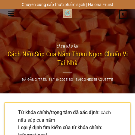
Chuyển
Chuyên cung cấp thực phẩm sạch | Halona Fruist
đến
0
nội
dung
CÁCH NẤU ĂN
Cách Nấu Súp Cua Nấm Thơm Ngon Chuẩn Vị
Tại Nhà
ĐÃ ĐĂNG TRÊN
31/10/2025
BỞI
SAIGONESEBAGUETTE
Từ khóa chính/trọng tâm đã xác định:
cách
nấu súp cua nấm
Loại ý định tìm kiếm của từ khóa chính: