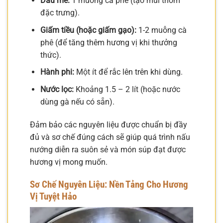
Dầu mè:
1 muỗng cà phê (tạo mùi thơm
đặc trưng).
Giấm tiều (hoặc giấm gạo):
1-2 muỗng cà
phê (để tăng thêm hương vị khi thưởng
thức).
Hành phi:
Một ít để rắc lên trên khi dùng.
Nước lọc:
Khoảng 1.5 – 2 lít (hoặc nước
dùng gà nếu có sẵn).
Đảm bảo các nguyên liệu được chuẩn bị đầy
đủ và sơ chế đúng cách sẽ giúp quá trình nấu
nướng diễn ra suôn sẻ và món súp đạt được
hương vị mong muốn.
Sơ Chế Nguyên Liệu: Nền Tảng Cho Hương
Vị Tuyệt Hảo