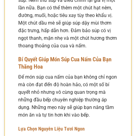
súp. Nếm thử súp và điều chỉnh lại gia vị một
lần nữa. Bạn có thể thêm một chút hạt nêm,
đường, muối, hoặc tiêu xay tùy theo khẩu vị.
Một chút dầu mè sẽ giúp súp dậy mùi thơm
đặc trưng, hấp dẫn hơn. Đảm bảo súp có vị
ngọt thanh, mặn nhẹ và một chút hương thơm
thoang thoảng của cua và nấm.
Bí Quyết Giúp Món Súp Cua Nấm Của Bạn
Thăng Hoa
Để món súp cua nấm của bạn không chỉ ngon
mà còn đạt đến độ hoàn hảo, có một số bí
quyết nhỏ nhưng vô cùng quan trọng mà
những đầu bếp chuyên nghiệp thường áp
dụng. Những mẹo này sẽ giúp bạn nâng tầm
món ăn và tự tin hơn khi vào bếp.
Lựa Chọn Nguyên Liệu Tươi Ngon