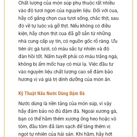
Chất lượng của món súp phụ thuộc rất nhiều
vào độ tươi ngon của nguyên liệu. Đối với cua,
hãy cố gắng chọn cua tươi sống, chắc thịt, sau
đó về tự luộc và gỡ thịt. Nếu không có điều
kiện, hãy chọn thịt cua đã gỡ sẵn từ những
nhà cung cấp uy tín, có nguồn gốc rõ ràng. Ưu
tiên ức gà tươi, có màu sắc tự nhiên và độ
đàn hồi tốt. Nấm tuyết phải có màu trắng ngà,
không bị ẩm mốc hay có mùi lạ. Việc đầu tư
vào nguyên liệu chất lượng cao sẽ đảm bảo
hương vị và giá trị dinh dưỡng của món ăn.
Kỹ Thuật Nấu Nước Dùng Đậm Đà
Nước dùng là nền tảng của món súp, vì vậy
hãy đảm bảo nó đủ đậm đà. Ngoài xương gà,
bạn có thể hầm thêm xương ống heo hoặc vỏ
tôm, đầu tôm đã làm sạch để tăng thêm vị
ngọt tự nhiên của hải sản. Khi hầm, hãy hớt