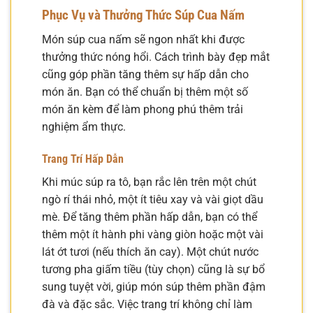
Phục Vụ và Thưởng Thức Súp Cua Nấm
Món súp cua nấm sẽ ngon nhất khi được
thưởng thức nóng hổi. Cách trình bày đẹp mắt
cũng góp phần tăng thêm sự hấp dẫn cho
món ăn. Bạn có thể chuẩn bị thêm một số
món ăn kèm để làm phong phú thêm trải
nghiệm ẩm thực.
Trang Trí Hấp Dẫn
Khi múc súp ra tô, bạn rắc lên trên một chút
ngò rí thái nhỏ, một ít tiêu xay và vài giọt dầu
mè. Để tăng thêm phần hấp dẫn, bạn có thể
thêm một ít hành phi vàng giòn hoặc một vài
lát ớt tươi (nếu thích ăn cay). Một chút nước
tương pha giấm tiều (tùy chọn) cũng là sự bổ
sung tuyệt vời, giúp món súp thêm phần đậm
đà và đặc sắc. Việc trang trí không chỉ làm