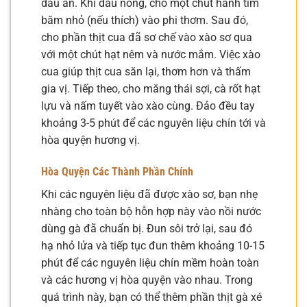
dầu ăn. Khi dầu nóng, cho một chút hành tím
băm nhỏ (nếu thích) vào phi thơm. Sau đó,
cho phần thịt cua đã sơ chế vào xào sơ qua
với một chút hạt nêm và nước mắm. Việc xào
cua giúp thịt cua săn lại, thơm hơn và thấm
gia vị. Tiếp theo, cho măng thái sợi, cà rốt hạt
lựu và nấm tuyết vào xào cùng. Đảo đều tay
khoảng 3-5 phút để các nguyên liệu chín tới và
hòa quyện hương vị.
Hòa Quyện Các Thành Phần Chính
Khi các nguyên liệu đã được xào sơ, bạn nhẹ
nhàng cho toàn bộ hỗn hợp này vào nồi nước
dùng gà đã chuẩn bị. Đun sôi trở lại, sau đó
hạ nhỏ lửa và tiếp tục đun thêm khoảng 10-15
phút để các nguyên liệu chín mềm hoàn toàn
và các hương vị hòa quyện vào nhau. Trong
quá trình này, bạn có thể thêm phần thịt gà xé