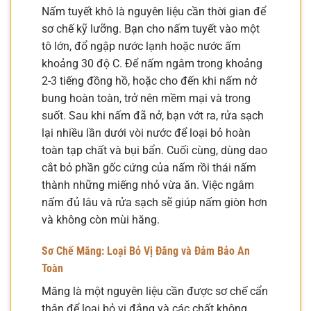
Nấm tuyết khô là nguyên liệu cần thời gian để
sơ chế kỹ lưỡng. Bạn cho nấm tuyết vào một
tô lớn, đổ ngập nước lạnh hoặc nước ấm
khoảng 30 độ C. Để nấm ngâm trong khoảng
2-3 tiếng đồng hồ, hoặc cho đến khi nấm nở
bung hoàn toàn, trở nên mềm mại và trong
suốt. Sau khi nấm đã nở, bạn vớt ra, rửa sạch
lại nhiều lần dưới vòi nước để loại bỏ hoàn
toàn tạp chất và bụi bẩn. Cuối cùng, dùng dao
cắt bỏ phần gốc cứng của nấm rồi thái nấm
thành những miếng nhỏ vừa ăn. Việc ngâm
nấm đủ lâu và rửa sạch sẽ giúp nấm giòn hơn
và không còn mùi hăng.
Sơ Chế Măng: Loại Bỏ Vị Đắng và Đảm Bảo An
Toàn
Măng là một nguyên liệu cần được sơ chế cẩn
thận để loại bỏ vị đắng và các chất không