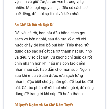
vệ sinh và giữ được trọn vẹn hương vị tự
nhiên. Mỗi loại nguyên liệu đều có cách sơ
chế riêng, đòi hỏi sự tỉ mỉ và kiên nhẫn.
Sơ Chế Cà Rốt và Ngò Rí
Đối với cà rốt, bạn bắt đầu bằng cách gọt
sạch vỏ bên ngoài, sau đó rửa kỹ dưới vòi
nước chảy để loại bỏ bụi bẩn. Tiếp theo, sử
dụng dao sắc để cắt cà rốt thành hạt lựu nhỏ
và đều. Việc cắt hạt lựu không chỉ giúp cà rốt
chín nhanh hơn khi nấu mà còn tạo điểm
nhấn màu sắc hấp dẫn cho món súp. Ngò rí
sau khi mua về cần được rửa sạch từng
nhánh, đặc biệt chú ý phần gốc để loại bỏ đất
cát. Cắt bỏ phần rễ rồi thái nhỏ ngò rí, để riêng
dùng để trang trí khi súp đã hoàn thành.
Bí Quyết Ngâm và Sơ Chế Nấm Tuyết