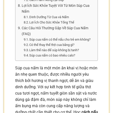
Lợi Ích Sức Khỏe Tuyệt Vời Từ Món Súp Cua
Nấm
Dinh Dưỡng Từ Cua và Nấm
Lợi Ích Cho Sức Khỏe Tổng Thể
Các Câu Hỏi Thường Gặp Về Súp Cua Nấm
(FAQ)
Súp cua nấm có thể nấu cho trẻ em không?
Có thể thay thế thịt cua bằng gì?
Làm thế nào để súp không bị tanh?
Súp cua nấm có bao nhiêu calo?
Súp cua nấm là một món ăn khai vị hoặc món
ăn nhẹ quen thuộc, được nhiều người yêu
thích bởi hương vị thanh ngọt, dễ ăn và giàu
dinh dưỡng. Với sự kết hợp tinh tế giữa thịt
cua tươi ngọt, nấm tuyết giòn sần sật và nước
dùng gà đậm đà, món súp này không chỉ làm
ấm bụng mà còn cung cấp năng lượng và
dưỡng chất cần thiết cho cơ thể. Học
cách nấu