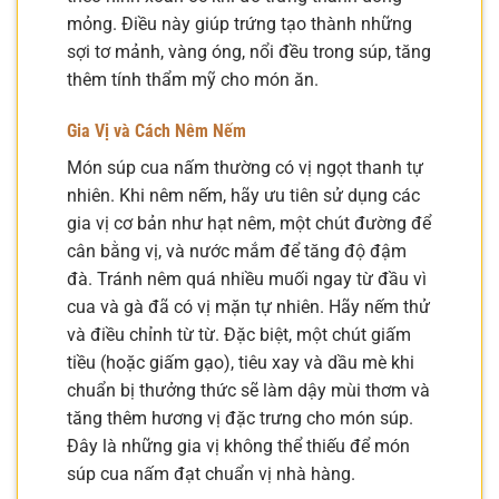
mỏng. Điều này giúp trứng tạo thành những
sợi tơ mảnh, vàng óng, nổi đều trong súp, tăng
thêm tính thẩm mỹ cho món ăn.
Gia Vị và Cách Nêm Nếm
Món súp cua nấm thường có vị ngọt thanh tự
nhiên. Khi nêm nếm, hãy ưu tiên sử dụng các
gia vị cơ bản như hạt nêm, một chút đường để
cân bằng vị, và nước mắm để tăng độ đậm
đà. Tránh nêm quá nhiều muối ngay từ đầu vì
cua và gà đã có vị mặn tự nhiên. Hãy nếm thử
và điều chỉnh từ từ. Đặc biệt, một chút giấm
tiều (hoặc giấm gạo), tiêu xay và dầu mè khi
chuẩn bị thưởng thức sẽ làm dậy mùi thơm và
tăng thêm hương vị đặc trưng cho món súp.
Đây là những gia vị không thể thiếu để món
súp cua nấm đạt chuẩn vị nhà hàng.