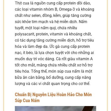
Thịt cua là nguồn cung cấp protein dồi dào,
các loại vitamin nhóm B, Omega-3 và khoáng
chất như selen, đồng, kẽm, giúp tăng cường
sức khỏe tim mạch và hệ miễn dịch. Nấm
tuyết, một loại nấm quý, chứa nhiều
polysacarit, protein, vitamin và khoáng chất,
có tác dụng tăng cường miễn dịch, hỗ trợ tiêu
hóa và làm đẹp da. Ức gà cung cấp protein
nạc, ít béo, là lựa chọn tuyệt vời cho những ai
muốn duy trì vóc dáng. Cà rốt giàu vitamin A
tốt cho mắt, măng chứa nhiều chất xơ hỗ trợ
tiêu hóa. Tổng thể, món súp cua nấm là một
bữa ăn cân bằng, bổ dưỡng, cung cấp năng
lượng và các vi chất quan trọng cho cơ thể.
Chuẩn Bị Nguyên Liệu Hoàn Hảo Cho Món
Súp Cua Nấm