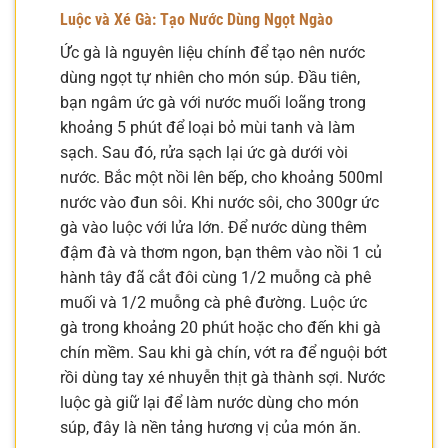
Luộc và Xé Gà: Tạo Nước Dùng Ngọt Ngào
Ức gà là nguyên liệu chính để tạo nên nước
dùng ngọt tự nhiên cho món súp. Đầu tiên,
bạn ngâm ức gà với nước muối loãng trong
khoảng 5 phút để loại bỏ mùi tanh và làm
sạch. Sau đó, rửa sạch lại ức gà dưới vòi
nước. Bắc một nồi lên bếp, cho khoảng 500ml
nước vào đun sôi. Khi nước sôi, cho 300gr ức
gà vào luộc với lửa lớn. Để nước dùng thêm
đậm đà và thơm ngon, bạn thêm vào nồi 1 củ
hành tây đã cắt đôi cùng 1/2 muỗng cà phê
muối và 1/2 muỗng cà phê đường. Luộc ức
gà trong khoảng 20 phút hoặc cho đến khi gà
chín mềm. Sau khi gà chín, vớt ra để nguội bớt
rồi dùng tay xé nhuyễn thịt gà thành sợi. Nước
luộc gà giữ lại để làm nước dùng cho món
súp, đây là nền tảng hương vị của món ăn.