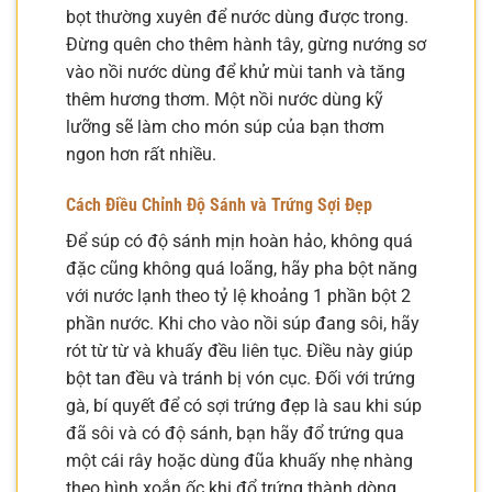
bọt thường xuyên để nước dùng được trong.
Đừng quên cho thêm hành tây, gừng nướng sơ
vào nồi nước dùng để khử mùi tanh và tăng
thêm hương thơm. Một nồi nước dùng kỹ
lưỡng sẽ làm cho món súp của bạn thơm
ngon hơn rất nhiều.
Cách Điều Chỉnh Độ Sánh và Trứng Sợi Đẹp
Để súp có độ sánh mịn hoàn hảo, không quá
đặc cũng không quá loãng, hãy pha bột năng
với nước lạnh theo tỷ lệ khoảng 1 phần bột 2
phần nước. Khi cho vào nồi súp đang sôi, hãy
rót từ từ và khuấy đều liên tục. Điều này giúp
bột tan đều và tránh bị vón cục. Đối với trứng
gà, bí quyết để có sợi trứng đẹp là sau khi súp
đã sôi và có độ sánh, bạn hãy đổ trứng qua
một cái rây hoặc dùng đũa khuấy nhẹ nhàng
theo hình xoắn ốc khi đổ trứng thành dòng