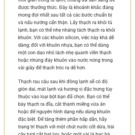
được thưởng thức. Đây là khoảnh khắc đáng
mong đợi nhất sau tất cả các bước chuẩn bị
và nấu nướng cẩn thận. Lấy thạch ra khỏi tủ
lạnh, bạn có thể nhẹ nhàng tách thạch ra khỏi
khuôn. Với các khuôn silicon, việc này khá dễ
dàng; đối với khuôn nhựa, bạn có thể dùng
một con dao nhỏ lách nhẹ quanh viền thạch
hoặc nhúng đáy khuôn vào nước nóng trong
vài giây để thạch tróc ra dễ hơn.
Thạch rau câu sau khi đông lạnh sẽ có độ
giòn dai, mát lạnh và hương vị đặc trưng tùy
thuộc vào loại bột bạn đã chọn. Bạn có thể
bày thạch ra đĩa, cắt thành miếng vừa ăn
hoặc để nguyên hình dạng nếu dùng khuôn
đặc biệt. Để tăng thêm phần hấp dẫn, hãy
trang trí thạch với một chút nước cốt dừa, trái
cây tươi cắt hạt lựu, hoặc một vài lá bạc hà