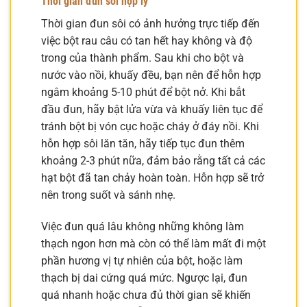
Thời gian đun sôi hợp lý
Thời gian đun sôi có ảnh hưởng trực tiếp đến
việc bột rau câu có tan hết hay không và độ
trong của thành phẩm. Sau khi cho bột và
nước vào nồi, khuấy đều, bạn nên để hỗn hợp
ngâm khoảng 5-10 phút để bột nở. Khi bắt
đầu đun, hãy bật lửa vừa và khuấy liên tục để
tránh bột bị vón cục hoặc cháy ở đáy nồi. Khi
hỗn hợp sôi lăn tăn, hãy tiếp tục đun thêm
khoảng 2-3 phút nữa, đảm bảo rằng tất cả các
hạt bột đã tan chảy hoàn toàn. Hỗn hợp sẽ trở
nên trong suốt và sánh nhẹ.
Việc đun quá lâu không những không làm
thạch ngon hơn mà còn có thể làm mất đi một
phần hương vị tự nhiên của bột, hoặc làm
thạch bị dai cứng quá mức. Ngược lại, đun
quá nhanh hoặc chưa đủ thời gian sẽ khiến