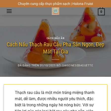
Chuyển
Chuyên cung cấp thực phẩm sạch | Halona Fruist
đến
0
nội
dung
CÁCH NẤU ĂN
Cách Nấu Thạch Rau Câu Pha Sẵn Ngon, Đẹp
Mắt Tại Gia
ĐÃ ĐĂNG TRÊN
31/10/2025
BỞI
SAIGONESEBAGUETTE
Thạch rau câu là một món tráng miệng thanh
mát, dễ làm, được nhiều người yêu thích, đặc
biệt là trong những ngày hè nóng bức. Với sự