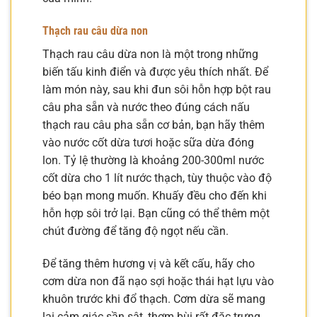
Thạch rau câu dừa non
Thạch rau câu dừa non là một trong những
biến tấu kinh điển và được yêu thích nhất. Để
làm món này, sau khi đun sôi hỗn hợp bột rau
câu pha sẵn và nước theo đúng cách nấu
thạch rau câu pha sẵn cơ bản, bạn hãy thêm
vào nước cốt dừa tươi hoặc sữa dừa đóng
lon. Tỷ lệ thường là khoảng 200-300ml nước
cốt dừa cho 1 lít nước thạch, tùy thuộc vào độ
béo bạn mong muốn. Khuấy đều cho đến khi
hỗn hợp sôi trở lại. Bạn cũng có thể thêm một
chút đường để tăng độ ngọt nếu cần.
Để tăng thêm hương vị và kết cấu, hãy cho
cơm dừa non đã nạo sợi hoặc thái hạt lựu vào
khuôn trước khi đổ thạch. Cơm dừa sẽ mang
lại cảm giác sần sật, thơm bùi rất đặc trưng.