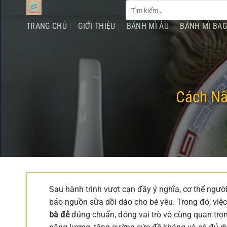
Tìm
Chuyển
kiếm:
đến
TRANG CHỦ
GIỚI THIỆU
BÁNH MÌ ÂU
BÁNH MÌ BA
nội
dung
Cách Nấ
Sau hành trình vượt cạn đầy ý nghĩa, cơ thể ngư
bảo nguồn sữa dồi dào cho bé yêu. Trong đó, việc
bà đẻ
đúng chuẩn, đóng vai trò vô cùng quan trọn