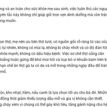
ng và an toàn cho sức khỏe mẹ sau sinh, việc tuân thủ các ngu
yên tắc này không chỉ giúp giữ trọn vẹn dinh dưỡng mà còn trá
mong muốn.
n thịt, mẹ nên ưu tiên thịt tươi, có nguồn gốc rõ ràng từ các cử
ắc tự nhiên, không có mùi lạ, không bị chảy nhớt và có độ đàn hồ
on khỏe mạnh, không có dấu hiệu bệnh. Việc sơ chế thịt cũng cần
 loãng hoặc gừng để khử mùi hôi và loại bỏ vi khuẩn bám trên b
hạn chế ăn thịt gà ta có da và mỡ trong những ngày đầu để trá
 mổ.
c, kho nhạt, hầm, nấu canh là lựa chọn tối ưu cho bà đẻ. Nhữ
, đồng thời giảm thiểu lượng dầu mỡ và gia vị không cần thiết.
 cháy xém vì chúng có thể gây khó tiêu, tăng gánh nặng cho h