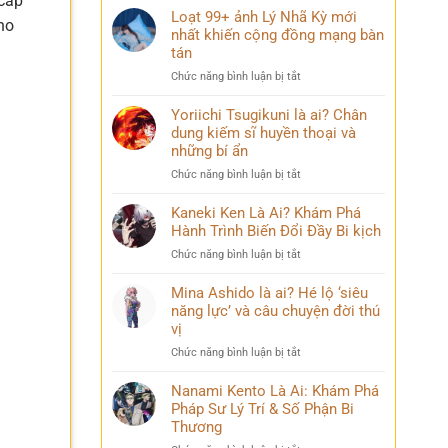
 cấp
Loạt 99+ ảnh Lý Nhã Kỳ mới
ho
nhất khiến cộng đồng mạng bàn
tán
ở
Chức năng bình luận bị tắt
Loạt
99+
Yoriichi Tsugikuni là ai? Chân
ảnh
dung kiếm sĩ huyền thoại và
Lý
những bí ẩn
Nhã
ở
Chức năng bình luận bị tắt
Kỳ
Yoriichi
mới
Tsugikuni
Kaneki Ken Là Ai? Khám Phá
nhất
là
Hành Trình Biến Đổi Đầy Bi kịch
khiến
ai?
cộng
ở
Chức năng bình luận bị tắt
Chân
đồng
Kaneki
dung
mạng
Ken
Mina Ashido là ai? Hé lộ ‘siêu
kiếm
bàn
Là
năng lực’ và câu chuyện đời thú
sĩ
tán
Ai?
vị
huyền
Khám
thoại
ở
Chức năng bình luận bị tắt
Phá
và
Mina
Hành
những
Ashido
Nanami Kento Là Ai: Khám Phá
Trình
bí
là
Pháp Sư Lý Trí & Số Phận Bi
Biến
ẩn
ai?
Đổi
Thương
Hé
Đầy