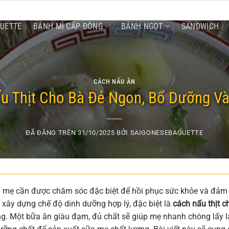
GUETTE
BÁNH MÌ CẤP ĐÔNG
BÁNH NGỌT
SANDWICH
CÁCH NẤU ĂN
u Thịt Cho Bà Đẻ Ngon, Bổ Dưỡng Và
ĐÃ ĐĂNG TRÊN
31/10/2025
BỞI
SAIGONESEBAGUETTE
ời mẹ cần được chăm sóc đặc biệt để hồi phục sức khỏe và đảm
 xây dựng chế độ dinh dưỡng hợp lý, đặc biệt là
cách nấu thịt c
g. Một bữa ăn giàu đạm, đủ chất sẽ giúp mẹ nhanh chóng lấy l