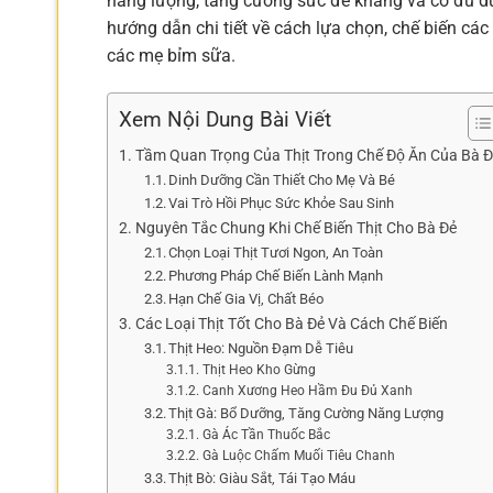
năng lượng, tăng cường sức đề kháng và có đủ dư
hướng dẫn chi tiết về cách lựa chọn, chế biến các
các mẹ bỉm sữa.
Xem Nội Dung Bài Viết
Tầm Quan Trọng Của Thịt Trong Chế Độ Ăn Của Bà 
Dinh Dưỡng Cần Thiết Cho Mẹ Và Bé
Vai Trò Hồi Phục Sức Khỏe Sau Sinh
Nguyên Tắc Chung Khi Chế Biến Thịt Cho Bà Đẻ
Chọn Loại Thịt Tươi Ngon, An Toàn
Phương Pháp Chế Biến Lành Mạnh
Hạn Chế Gia Vị, Chất Béo
Các Loại Thịt Tốt Cho Bà Đẻ Và Cách Chế Biến
Thịt Heo: Nguồn Đạm Dễ Tiêu
Thịt Heo Kho Gừng
Canh Xương Heo Hầm Đu Đủ Xanh
Thịt Gà: Bổ Dưỡng, Tăng Cường Năng Lượng
Gà Ác Tần Thuốc Bắc
Gà Luộc Chấm Muối Tiêu Chanh
Thịt Bò: Giàu Sắt, Tái Tạo Máu