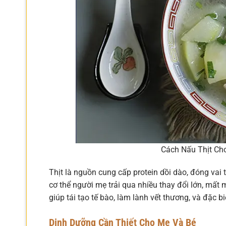
Cách Nấu Thịt Ch
Thịt là nguồn cung cấp protein dồi dào, đóng vai tr
cơ thể người mẹ trải qua nhiều thay đổi lớn, mất 
giúp tái tạo tế bào, làm lành vết thương, và đặc b
Dinh Dưỡng Cần Thiết Cho Mẹ Và Bé