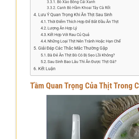
Bò Xào Bông Cải Xanh
Canh Bò Hầm Khoai Tây Cà Rốt
Lưu Ý Quan Trọng Khi Ăn Thịt Sau Sinh
Thời Điểm Thích Hợp Để Bắt Đầu Ăn Thịt
Lượng Ăn Hợp Lý
Kết Hợp Với Rau Củ Quả
Những Loại Thịt Nên Tránh Hoặc Hạn Chế
Giải Đáp Các Thắc Mắc Thường Gặp
Bà Đẻ Ăn Thịt Bò Có Bị Sẹo Lồi Không?
Sau Sinh Bao Lâu Thì Ăn Được Thịt Gà?
Kết Luận
Tầm Quan Trọng Của Thịt Trong 