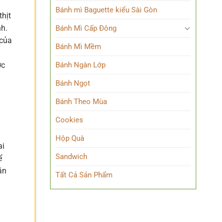
Bánh mì Baguette kiểu Sài Gòn
thịt
nh.
Bánh Mì Cấp Đông
 của
Bánh Mì Mềm
Bánh Ngàn Lớp
ợc
Bánh Ngọt
Bánh Theo Mùa
Cookies
Hộp Quà
ai
Sandwich
ể
ăn
Tất Cả Sản Phẩm