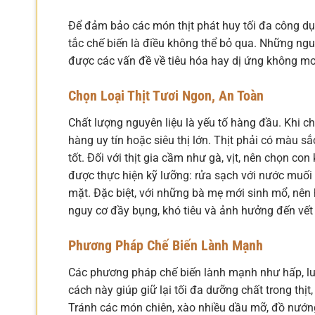
Để đảm bảo các món thịt phát huy tối đa công dụ
tắc chế biến là điều không thể bỏ qua. Những ngu
được các vấn đề về tiêu hóa hay dị ứng không 
Chọn Loại Thịt Tươi Ngon, An Toàn
Chất lượng nguyên liệu là yếu tố hàng đầu. Khi chọ
hàng uy tín hoặc siêu thị lớn. Thịt phải có màu s
tốt. Đối với thịt gia cầm như gà, vịt, nên chọn c
được thực hiện kỹ lưỡng: rửa sạch với nước muối
mặt. Đặc biệt, với những bà mẹ mới sinh mổ, nên 
nguy cơ đầy bụng, khó tiêu và ảnh hưởng đến vết
Phương Pháp Chế Biến Lành Mạnh
Các phương pháp chế biến lành mạnh như hấp, luộ
cách này giúp giữ lại tối đa dưỡng chất trong thịt
Tránh các món chiên, xào nhiều dầu mỡ, đồ nướng