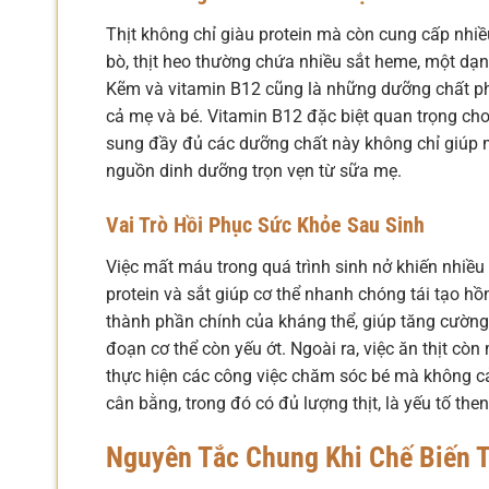
Thịt không chỉ giàu protein mà còn cung cấp nhiều
bò, thịt heo thường chứa nhiều sắt heme, một dạn
Kẽm và vitamin B12 cũng là những dưỡng chất pho
cả mẹ và bé. Vitamin B12 đặc biệt quan trọng cho
sung đầy đủ các dưỡng chất này không chỉ giúp
nguồn dinh dưỡng trọn vẹn từ sữa mẹ.
Vai Trò Hồi Phục Sức Khỏe Sau Sinh
Việc mất máu trong quá trình sinh nở khiến nhiề
protein và sắt giúp cơ thể nhanh chóng tái tạo hồn
thành phần chính của kháng thể, giúp tăng cường 
đoạn cơ thể còn yếu ớt. Ngoài ra, việc ăn thịt cò
thực hiện các công việc chăm sóc bé mà không cả
cân bằng, trong đó có đủ lượng thịt, là yếu tố the
Nguyên Tắc Chung Khi Chế Biến T