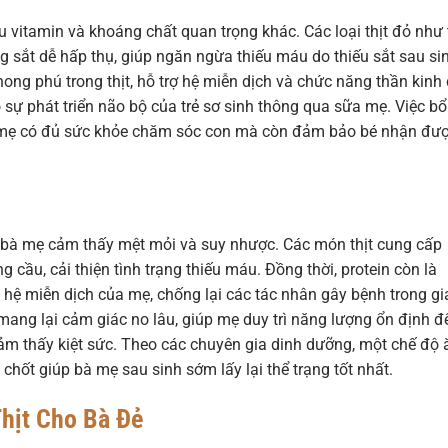
 vitamin và khoáng chất quan trọng khác. Các loại thịt đỏ như 
g sắt dễ hấp thụ, giúp ngăn ngừa thiếu máu do thiếu sắt sau si
ng phú trong thịt, hỗ trợ hệ miễn dịch và chức năng thần kinh
 sự phát triển não bộ của trẻ sơ sinh thông qua sữa mẹ. Việc bổ
 mẹ có đủ sức khỏe chăm sóc con mà còn đảm bảo bé nhận đư
u bà mẹ cảm thấy mệt mỏi và suy nhược. Các món thịt cung cấp
g cầu, cải thiện tình trạng thiếu máu. Đồng thời, protein còn là
hệ miễn dịch của mẹ, chống lại các tác nhân gây bệnh trong gi
n mang lại cảm giác no lâu, giúp mẹ duy trì năng lượng ổn định đ
m thấy kiệt sức. Theo các chuyên gia dinh dưỡng, một chế độ 
n chốt giúp bà mẹ sau sinh sớm lấy lại thể trạng tốt nhất.
hịt Cho Bà Đẻ