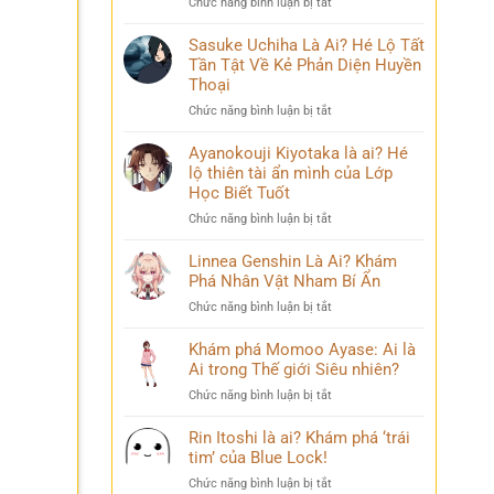
ở
Chức năng bình luận bị tắt
lộ
Bi
Nanami
‘siêu
kịch
Kento
Sasuke Uchiha Là Ai? Hé Lộ Tất
năng
Là
Tần Tật Về Kẻ Phản Diện Huyền
lực’
Ai:
và
Thoại
Khám
câu
ở
Chức năng bình luận bị tắt
Phá
chuyện
Sasuke
Pháp
đời
Uchiha
Ayanokouji Kiyotaka là ai? Hé
Sư
thú
Là
lộ thiên tài ẩn mình của Lớp
Lý
vị
Ai?
Trí
Học Biết Tuốt
Hé
&
ở
Chức năng bình luận bị tắt
Lộ
Số
Ayanokouji
Tất
Phận
Kiyotaka
Linnea Genshin Là Ai? Khám
Tần
Bi
là
Phá Nhân Vật Nham Bí Ẩn
Tật
Thương
ai?
Về
ở
Chức năng bình luận bị tắt
Hé
Kẻ
Linnea
lộ
Phản
Genshin
Khám phá Momoo Ayase: Ai là
thiên
Diện
Là
Ai trong Thế giới Siêu nhiên?
tài
Huyền
Ai?
ẩn
Thoại
ở
Chức năng bình luận bị tắt
Khám
mình
Khám
Phá
của
phá
Rin Itoshi là ai? Khám phá ‘trái
Nhân
Lớp
Momoo
tim’ của Blue Lock!
Vật
Học
Ayase:
Nham
Biết
ở
Chức năng bình luận bị tắt
Ai
Bí