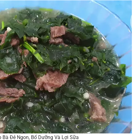
o Bà Đẻ Ngon, Bổ Dưỡng Và Lợi Sữa