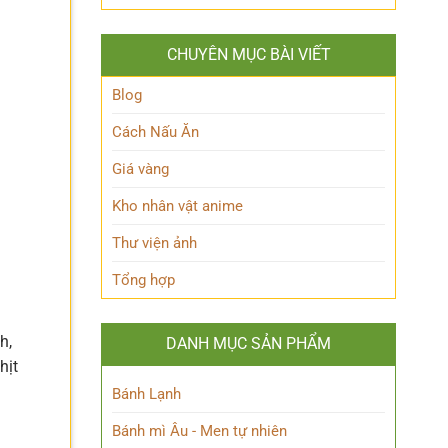
Tuốt
Rin
là
Ẩn
Itoshi
Ai
là
trong
CHUYÊN MỤC BÀI VIẾT
ai?
Thế
Khám
giới
phá
Blog
Siêu
‘trái
nhiên?
tim’
Cách Nấu Ăn
của
Blue
Giá vàng
Lock!
Kho nhân vật anime
Thư viện ảnh
Tổng hợp
h,
DANH MỤC SẢN PHẨM
hịt
Bánh Lạnh
Bánh mì Âu - Men tự nhiên