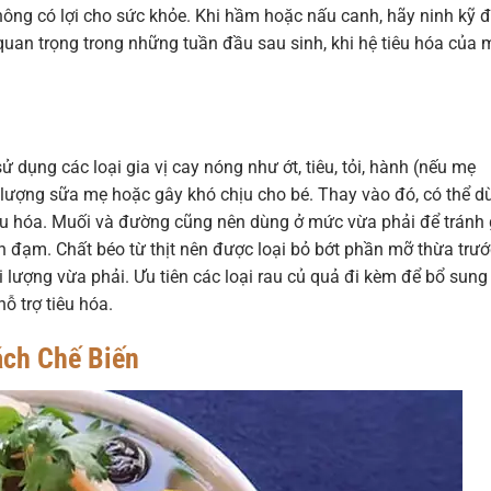
hông có lợi cho sức khỏe. Khi hầm hoặc nấu canh, hãy ninh kỹ 
 quan trọng trong những tuần đầu sau sinh, khi hệ tiêu hóa của 
sử dụng các loại gia vị cay nóng như ớt, tiêu, tỏi, hành (nếu mẹ
lượng sữa mẹ hoặc gây khó chịu cho bé. Thay vào đó, có thể d
tiêu hóa. Muối và đường cũng nên dùng ở mức vừa phải để tránh
h đạm. Chất béo từ thịt nên được loại bỏ bớt phần mỡ thừa trướ
 lượng vừa phải. Ưu tiên các loại rau củ quả đi kèm để bổ sung
ỗ trợ tiêu hóa.
ách Chế Biến