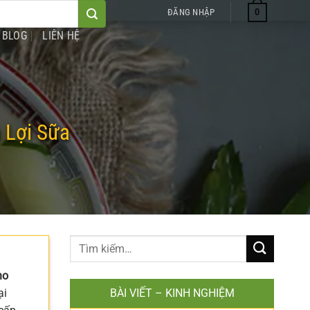
0
ĐĂNG NHẬP
BLOG
LIÊN HỆ
 Lợi Sữa
ho
ại
BÀI VIẾT – KINH NGHIỆM