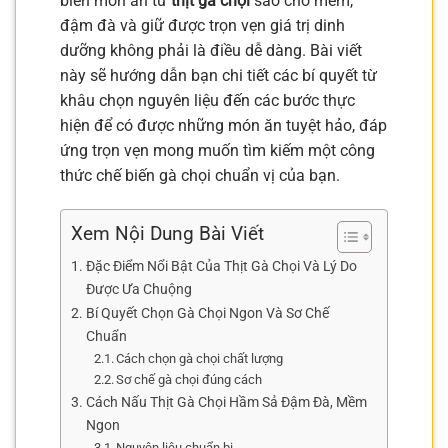
biến món ăn từ
thịt gà chọi
sao cho mềm,
đậm đà và giữ được trọn vẹn giá trị dinh
dưỡng không phải là điều dễ dàng. Bài viết
này sẽ hướng dẫn bạn chi tiết các bí quyết từ
khâu chọn nguyên liệu đến các bước thực
hiện để có được những món ăn tuyệt hảo, đáp
ứng trọn vẹn mong muốn tìm kiếm một công
thức chế biến gà chọi chuẩn vị của bạn.
Xem Nội Dung Bài Viết
Đặc Điểm Nổi Bật Của Thịt Gà Chọi Và Lý Do
Được Ưa Chuộng
Bí Quyết Chọn Gà Chọi Ngon Và Sơ Chế
Chuẩn
Cách chọn gà chọi chất lượng
Sơ chế gà chọi đúng cách
Cách Nấu Thịt Gà Chọi Hầm Sả Đậm Đà, Mềm
Ngon
Nguyên liệu chuẩn bị