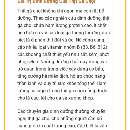
Giá Trị Dinh Dưỡng Của Thịt Gà Chọi
Thịt gà chọi không chỉ ngon mà còn rất bổ
dưỡng. Theo các nghiên cứu dinh dưỡng, thịt
gà chọi chứa hàm lượng protein cao, ít chất
béo hơn so với các loại gà thông thường, đặc
biệt là ở phần thịt đùi và ức. Nó cũng cung
cấp nhiều loại vitamin nhóm B (B3, B6, B12),
các khoáng chất thiết yếu như sắt, kẽm, phốt
pho, selen. Những dưỡng chất này đóng vai
trò quan trọng trong việc xây dựng cơ bắp,
tăng cường hệ miễn dịch, hỗ trợ chức năng
thần kinh và duy trì sức khỏe tổng thể. Hàm
lượng collagen trong thịt gà chọi cũng được
cho là cao, tốt cho da và xương khớp.
Các chuyên gia dinh dưỡng thường khuyến
nghị thịt gà chọi cho những người cần bổ
sung protein chất lượng cao, đặc biệt là vận