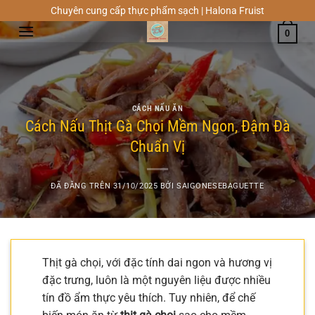
Chuyển
Chuyên cung cấp thực phẩm sạch | Halona Fruist
đến
0
nội
dung
CÁCH NẤU ĂN
Cách Nấu Thịt Gà Chọi Mềm Ngon, Đậm Đà
Chuẩn Vị
ĐÃ ĐĂNG TRÊN
31/10/2025
BỞI
SAIGONESEBAGUETTE
Thịt gà chọi, với đặc tính dai ngon và hương vị
đặc trưng, luôn là một nguyên liệu được nhiều
tín đồ ẩm thực yêu thích. Tuy nhiên, để chế