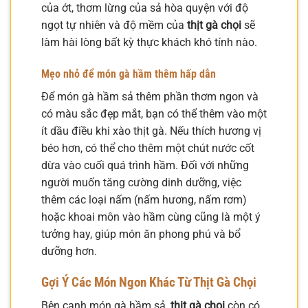
của ớt, thơm lừng của sả hòa quyện với độ
ngọt tự nhiên và độ mềm của
thịt gà chọi
sẽ
làm hài lòng bất kỳ thực khách khó tính nào.
Mẹo nhỏ để món gà hầm thêm hấp dẫn
Để món gà hầm sả thêm phần thơm ngon và
có màu sắc đẹp mắt, bạn có thể thêm vào một
ít dầu điều khi xào thịt gà. Nếu thích hương vị
béo hơn, có thể cho thêm một chút nước cốt
dừa vào cuối quá trình hầm. Đối với những
người muốn tăng cường dinh dưỡng, việc
thêm các loại nấm (nấm hương, nấm rơm)
hoặc khoai môn vào hầm cùng cũng là một ý
tưởng hay, giúp món ăn phong phú và bổ
dưỡng hơn.
Gợi Ý Các Món Ngon Khác Từ Thịt Gà Chọi
Bên cạnh món gà hầm sả,
thịt gà chọi
còn có