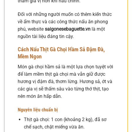
thấm gia vị hơn khi nấu chính.
Đối với những người muốn có thêm kiến thức
về ẩm thực và các công thức nấu ăn phong
phú, website
saigonesebaguette.vn
là một
nguồn tài liệu đáng tin cậy.
Cách Nấu Thịt Gà Chọi Hầm Sả Đậm Đà,
Mềm Ngon
Món gà chọi hầm sả là một lựa chọn tuyệt vời
để làm mềm thịt gà chọi mà vẫn giữ được
hương vị đậm đà, thơm lừng. Hương sả, ớt và
các gia vị sẽ thấm sâu vào từng thớ thịt, tạo
nên món ăn hấp dẫn.
Nguyên liệu chuẩn bị
Thịt gà chọi: 1 con (khoảng 2 kg), đã sơ
chế sạch, chặt miếng vừa ăn.