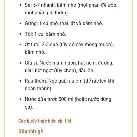
Sả: 5-7 nhánh, băm nhỏ (một phần để ướp,
một phần phi thơm).
Gừng: 1 củ nhỏ, thái lát và băm nhỏ.
Tỏi: 1 củ, băm nhỏ.
Ớt tươi: 2-3 quả (tùy độ cay mong muốn),
băm nhỏ.
Gia vị: Nước mắm ngon, hạt nêm, đường,
tiêu, bột ngọt (tùy chọn), dầu ăn.
Rau thơm: Ngò gai, rau om (để rắc lên khi
hoàn thành).
Nước dừa tươi: 500 ml (hoặc nước dùng
gà).
Các bước thực hiện chi tiết
Ướp thịt gà