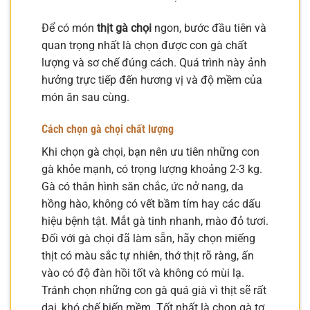
Để có món
thịt gà chọi
ngon, bước đầu tiên và
quan trọng nhất là chọn được con gà chất
lượng và sơ chế đúng cách. Quá trình này ảnh
hưởng trực tiếp đến hương vị và độ mềm của
món ăn sau cùng.
Cách chọn gà chọi chất lượng
Khi chọn gà chọi, bạn nên ưu tiên những con
gà khỏe mạnh, có trọng lượng khoảng 2-3 kg.
Gà có thân hình săn chắc, ức nở nang, da
hồng hào, không có vết bầm tím hay các dấu
hiệu bệnh tật. Mắt gà tinh nhanh, mào đỏ tươi.
Đối với gà chọi đã làm sẵn, hãy chọn miếng
thịt có màu sắc tự nhiên, thớ thịt rõ ràng, ấn
vào có độ đàn hồi tốt và không có mùi lạ.
Tránh chọn những con gà quá già vì thịt sẽ rất
dai, khó chế biến mềm. Tốt nhất là chọn gà tơ,