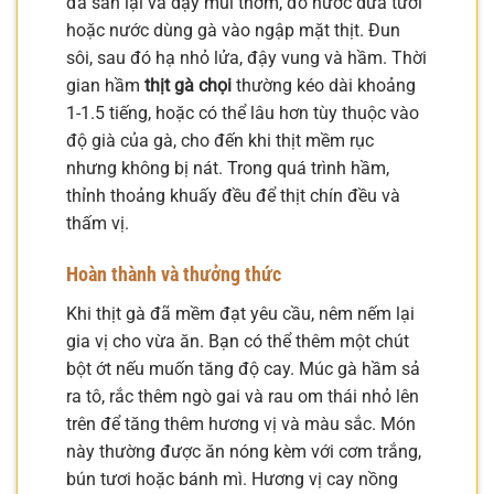
đã săn lại và dậy mùi thơm, đổ nước dừa tươi
hoặc nước dùng gà vào ngập mặt thịt. Đun
sôi, sau đó hạ nhỏ lửa, đậy vung và hầm. Thời
gian hầm
thịt gà chọi
thường kéo dài khoảng
1-1.5 tiếng, hoặc có thể lâu hơn tùy thuộc vào
độ già của gà, cho đến khi thịt mềm rục
nhưng không bị nát. Trong quá trình hầm,
thỉnh thoảng khuấy đều để thịt chín đều và
thấm vị.
Hoàn thành và thưởng thức
Khi thịt gà đã mềm đạt yêu cầu, nêm nếm lại
gia vị cho vừa ăn. Bạn có thể thêm một chút
bột ớt nếu muốn tăng độ cay. Múc gà hầm sả
ra tô, rắc thêm ngò gai và rau om thái nhỏ lên
trên để tăng thêm hương vị và màu sắc. Món
này thường được ăn nóng kèm với cơm trắng,
bún tươi hoặc bánh mì. Hương vị cay nồng