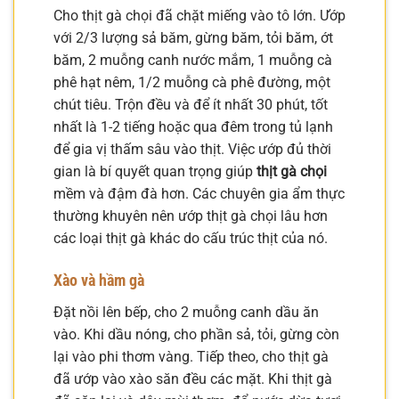
Cho thịt gà chọi đã chặt miếng vào tô lớn. Ướp
với 2/3 lượng sả băm, gừng băm, tỏi băm, ớt
băm, 2 muỗng canh nước mắm, 1 muỗng cà
phê hạt nêm, 1/2 muỗng cà phê đường, một
chút tiêu. Trộn đều và để ít nhất 30 phút, tốt
nhất là 1-2 tiếng hoặc qua đêm trong tủ lạnh
để gia vị thấm sâu vào thịt. Việc ướp đủ thời
gian là bí quyết quan trọng giúp
thịt gà chọi
mềm và đậm đà hơn. Các chuyên gia ẩm thực
thường khuyên nên ướp thịt gà chọi lâu hơn
các loại thịt gà khác do cấu trúc thịt của nó.
Xào và hầm gà
Đặt nồi lên bếp, cho 2 muỗng canh dầu ăn
vào. Khi dầu nóng, cho phần sả, tỏi, gừng còn
lại vào phi thơm vàng. Tiếp theo, cho thịt gà
đã ướp vào xào săn đều các mặt. Khi thịt gà