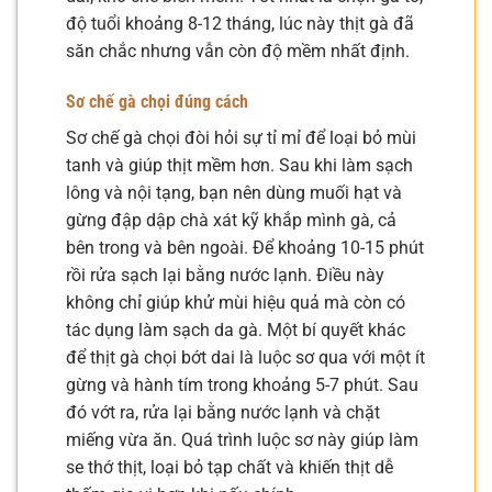
độ tuổi khoảng 8-12 tháng, lúc này thịt gà đã
săn chắc nhưng vẫn còn độ mềm nhất định.
Sơ chế gà chọi đúng cách
Sơ chế gà chọi đòi hỏi sự tỉ mỉ để loại bỏ mùi
tanh và giúp thịt mềm hơn. Sau khi làm sạch
lông và nội tạng, bạn nên dùng muối hạt và
gừng đập dập chà xát kỹ khắp mình gà, cả
bên trong và bên ngoài. Để khoảng 10-15 phút
rồi rửa sạch lại bằng nước lạnh. Điều này
không chỉ giúp khử mùi hiệu quả mà còn có
tác dụng làm sạch da gà. Một bí quyết khác
để thịt gà chọi bớt dai là luộc sơ qua với một ít
gừng và hành tím trong khoảng 5-7 phút. Sau
đó vớt ra, rửa lại bằng nước lạnh và chặt
miếng vừa ăn. Quá trình luộc sơ này giúp làm
se thớ thịt, loại bỏ tạp chất và khiến thịt dễ