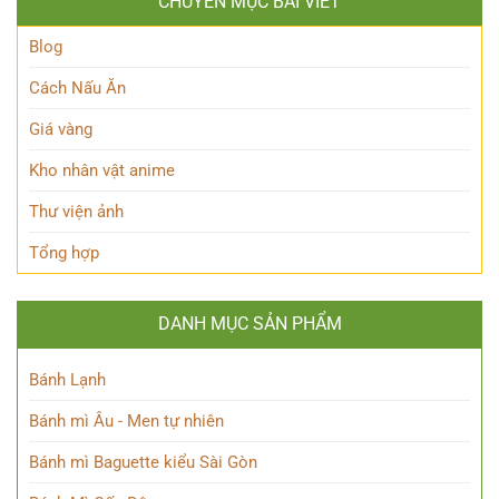
CHUYÊN MỤC BÀI VIẾT
Ayase:
Nham
Biết
Ai
Bí
Tuốt
là
Blog
Ẩn
Ai
trong
Cách Nấu Ăn
Thế
giới
Giá vàng
Siêu
nhiên?
Kho nhân vật anime
Thư viện ảnh
Tổng hợp
DANH MỤC SẢN PHẨM
Bánh Lạnh
Bánh mì Âu - Men tự nhiên
Bánh mì Baguette kiểu Sài Gòn