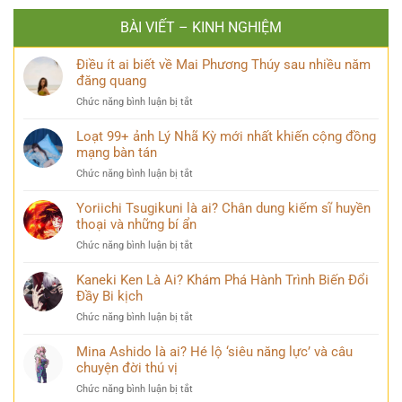
BÀI VIẾT – KINH NGHIỆM
Điều ít ai biết về Mai Phương Thúy sau nhiều năm
đăng quang
ở
Chức năng bình luận bị tắt
Điều
ít
Loạt 99+ ảnh Lý Nhã Kỳ mới nhất khiến cộng đồng
ai
mạng bàn tán
biết
ở
Chức năng bình luận bị tắt
về
Loạt
Mai
99+
Yoriichi Tsugikuni là ai? Chân dung kiếm sĩ huyền
Phương
ảnh
thoại và những bí ẩn
Thúy
Lý
sau
ở
Chức năng bình luận bị tắt
Nhã
nhiều
Yoriichi
Kỳ
năm
Tsugikuni
Kaneki Ken Là Ai? Khám Phá Hành Trình Biến Đổi
mới
đăng
là
Đầy Bi kịch
nhất
quang
ai?
khiến
ở
Chức năng bình luận bị tắt
Chân
cộng
Kaneki
dung
đồng
Ken
Mina Ashido là ai? Hé lộ ‘siêu năng lực’ và câu
kiếm
mạng
Là
chuyện đời thú vị
sĩ
bàn
Ai?
huyền
tán
ở
Chức năng bình luận bị tắt
Khám
thoại