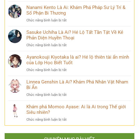
Mina
Phá
và
Ashido
Nanami Kento Là Ai: Khám Phá Pháp Sư Lý Trí &
Hành
những
là
Số Phận Bi Thương
Trình
bí
ai?
Biến
ẩn
ở
Chức năng bình luận bị tắt
Hé
Đổi
Nanami
lộ
Đầy
Kento
Sasuke Uchiha Là Ai? Hé Lộ Tất Tần Tật Về Kẻ
‘siêu
Bi
Là
Phản Diện Huyền Thoại
năng
kịch
Ai:
lực’
ở
Chức năng bình luận bị tắt
Khám
và
Sasuke
Phá
câu
Uchiha
Ayanokouji Kiyotaka là ai? Hé lộ thiên tài ẩn mình
Pháp
chuyện
Là
của Lớp Học Biết Tuốt
Sư
đời
Ai?
Lý
thú
ở
Chức năng bình luận bị tắt
Hé
Trí
vị
Ayanokouji
Lộ
&
Kiyotaka
Linnea Genshin Là Ai? Khám Phá Nhân Vật Nham
Tất
Số
là
Bí Ẩn
Tần
Phận
ai?
Tật
Bi
ở
Chức năng bình luận bị tắt
Hé
Về
Thương
Linnea
lộ
Kẻ
Genshin
Khám phá Momoo Ayase: Ai là Ai trong Thế giới
thiên
Phản
Là
Siêu nhiên?
tài
Diện
Ai?
ẩn
Huyền
ở
Chức năng bình luận bị tắt
Khám
mình
Thoại
Khám
Phá
của
phá
Nhân
Lớp
Momoo
Vật
Học