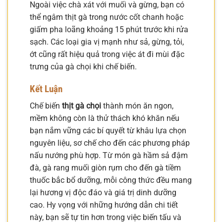
Ngoài việc chà xát với muối và gừng, bạn có
thể ngâm thịt gà trong nước cốt chanh hoặc
giấm pha loãng khoảng 15 phút trước khi rửa
sạch. Các loại gia vị mạnh như sả, gừng, tỏi,
ớt cũng rất hiệu quả trong việc át đi mùi đặc
trưng của gà chọi khi chế biến.
Kết Luận
Chế biến
thịt gà chọi
thành món ăn ngon,
mềm không còn là thử thách khó khăn nếu
bạn nắm vững các bí quyết từ khâu lựa chọn
nguyên liệu, sơ chế cho đến các phương pháp
nấu nướng phù hợp. Từ món gà hầm sả đậm
đà, gà rang muối giòn rụm cho đến gà tiềm
thuốc bắc bổ dưỡng, mỗi công thức đều mang
lại hương vị độc đáo và giá trị dinh dưỡng
cao. Hy vọng với những hướng dẫn chi tiết
này, bạn sẽ tự tin hơn trong việc biến tấu và