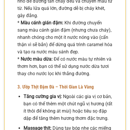
nhỏ để đường tan chảy đều và chuyển màu từ
từ. Nếu lửa quá lớn, đường dễ bị cháy khét,
gây đắng.
*
Màu cánh gián đậm:
Khi đường chuyển
sang màu cánh gián đậm (nhưng chưa cháy),
nhanh chóng cho một ít nước nóng vào (cẩn
thận vì sẽ bắn) để dừng quá trình caramel hóa
và tạo ra nước màu sánh đẹp.
*
Nước màu dừa:
Để có nước màu tự nhiên và
thơm hơn, bạn có thể sử dụng nước dừa tươi
thay cho nước lọc khi thắng đường.
3. Ướp Thịt Đậm Đà – Thời Gian Là Vàng
Tăng cường gia vị:
Ngoài các gia vị cơ bản,
bạn có thể thêm một chút ngũ vị hương (rất
ít thôi để không át mùi) hoặc tiêu sọ đập
dập để tăng thêm hương thơm đặc trưng.
Massage thịt:
Dùng tay bóp nhẹ các miếng