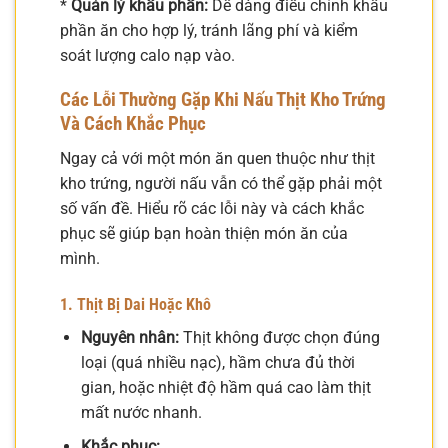
*
Quản lý khẩu phần:
Dễ dàng điều chỉnh khẩu
phần ăn cho hợp lý, tránh lãng phí và kiểm
soát lượng calo nạp vào.
Các Lỗi Thường Gặp Khi Nấu Thịt Kho Trứng
Và Cách Khắc Phục
Ngay cả với một món ăn quen thuộc như thịt
kho trứng, người nấu vẫn có thể gặp phải một
số vấn đề. Hiểu rõ các lỗi này và cách khắc
phục sẽ giúp bạn hoàn thiện món ăn của
mình.
1. Thịt Bị Dai Hoặc Khô
Nguyên nhân:
Thịt không được chọn đúng
loại (quá nhiều nạc), hầm chưa đủ thời
gian, hoặc nhiệt độ hầm quá cao làm thịt
mất nước nhanh.
Khắc phục: