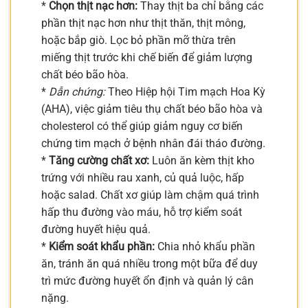
*
Chọn thịt nạc hơn:
Thay thịt ba chỉ bằng các
phần thịt nạc hơn như thịt thăn, thịt mông,
hoặc bắp giò. Lọc bỏ phần mỡ thừa trên
miếng thịt trước khi chế biến để giảm lượng
chất béo bão hòa.
*
Dẫn chứng:
Theo Hiệp hội Tim mạch Hoa Kỳ
(AHA), việc giảm tiêu thụ chất béo bão hòa và
cholesterol có thể giúp giảm nguy cơ biến
chứng tim mạch ở bệnh nhân đái tháo đường.
*
Tăng cường chất xơ:
Luôn ăn kèm thịt kho
trứng với nhiều rau xanh, củ quả luộc, hấp
hoặc salad. Chất xơ giúp làm chậm quá trình
hấp thu đường vào máu, hỗ trợ kiểm soát
đường huyết hiệu quả.
*
Kiểm soát khẩu phần:
Chia nhỏ khẩu phần
ăn, tránh ăn quá nhiều trong một bữa để duy
trì mức đường huyết ổn định và quản lý cân
nặng.