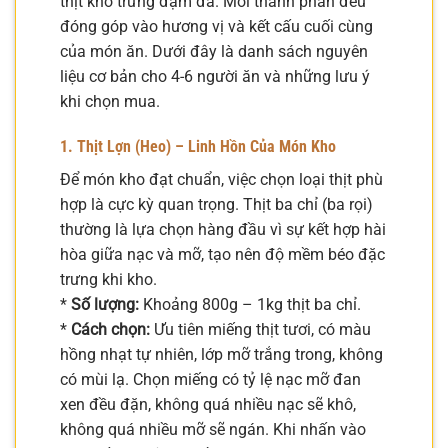
thịt kho trứng đậm đà. Mỗi thành phần đều
đóng góp vào hương vị và kết cấu cuối cùng
của món ăn. Dưới đây là danh sách nguyên
liệu cơ bản cho 4-6 người ăn và những lưu ý
khi chọn mua.
1. Thịt Lợn (Heo) – Linh Hồn Của Món Kho
Để món kho đạt chuẩn, việc chọn loại thịt phù
hợp là cực kỳ quan trọng. Thịt ba chỉ (ba rọi)
thường là lựa chọn hàng đầu vì sự kết hợp hài
hòa giữa nạc và mỡ, tạo nên độ mềm béo đặc
trưng khi kho.
*
Số lượng:
Khoảng 800g – 1kg thịt ba chỉ.
*
Cách chọn:
Ưu tiên miếng thịt tươi, có màu
hồng nhạt tự nhiên, lớp mỡ trắng trong, không
có mùi lạ. Chọn miếng có tỷ lệ nạc mỡ đan
xen đều đặn, không quá nhiều nạc sẽ khô,
không quá nhiều mỡ sẽ ngán. Khi nhấn vào