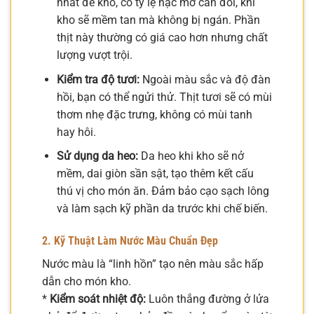
nhất để kho, có tỷ lệ nạc mỡ cân đối, khi
kho sẽ mềm tan mà không bị ngán. Phần
thịt này thường có giá cao hơn nhưng chất
lượng vượt trội.
Kiểm tra độ tươi:
Ngoài màu sắc và độ đàn
hồi, bạn có thể ngửi thử. Thịt tươi sẽ có mùi
thơm nhẹ đặc trưng, không có mùi tanh
hay hôi.
Sử dụng da heo:
Da heo khi kho sẽ nở
mềm, dai giòn sần sật, tạo thêm kết cấu
thú vị cho món ăn. Đảm bảo cạo sạch lông
và làm sạch kỹ phần da trước khi chế biến.
2. Kỹ Thuật Làm Nước Màu Chuẩn Đẹp
Nước màu là “linh hồn” tạo nên màu sắc hấp
dẫn cho món kho.
*
Kiểm soát nhiệt độ:
Luôn thắng đường ở lửa