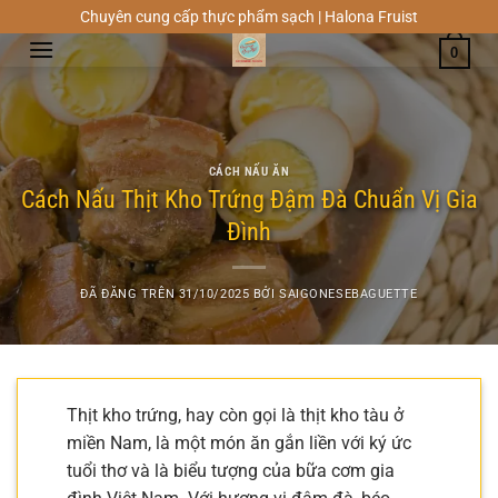
Chuyển
Chuyên cung cấp thực phẩm sạch | Halona Fruist
đến
0
nội
dung
CÁCH NẤU ĂN
Cách Nấu Thịt Kho Trứng Đậm Đà Chuẩn Vị Gia
Đình
ĐÃ ĐĂNG TRÊN
31/10/2025
BỞI
SAIGONESEBAGUETTE
Thịt kho trứng, hay còn gọi là thịt kho tàu ở
miền Nam, là một món ăn gắn liền với ký ức
tuổi thơ và là biểu tượng của bữa cơm gia