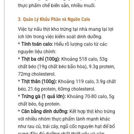
thực phẩm chế biến sẵn, nhiều muối.
3. Quản Lý Khẩu Phần và Nguồn Calo
Việc tự nấu thịt kho trứng tại nhà mang lại lợi
ích lớn trong việc kiểm soát dinh dưỡng.
*
Tính toán calo:
Hiểu rõ lượng calo từ các
nguyên liệu chính:
*
Thịt ba chỉ (100g):
Khoảng 518 calo, 53g
chất béo (19g chất béo bão hòa), 9.3g protein,
72mg cholesterol.
*
Thịt thăn (100g):
Khoảng 119 calo, 3.9g chất
béo, 21.6g protein, 60mg cholesterol.
*
Trứng gà (1 quả lớn):
Khoảng 70-80 calo, 5g
chất béo, 6g protein.
*
Cân bằng dinh dưỡng:
Kết hợp thịt kho trứng
với nhiều nhóm thực phẩm lành mạnh khác
như rau củ, trái cây, ngũ cốc nguyên hạt để bổ
sung đầy đủ dưỡng chất thiết yếu và cân