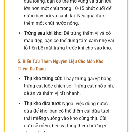
quá loãng, bạn có thể mở vung và đun lửa
lớn hơn một chút trong 10-15 phút cuối để
nước bay hơi và sánh lại. Nếu quá đặc,
thêm một chút nước nóng.
Trứng sau khi kho:
Để trứng thấm vị và có
màu đẹp, bạn có thể dùng tăm xăm nhẹ vài
lỗ trên bề mặt trứng trước khi cho vào kho.
5. Biến Tấu Thêm Nguyên Liệu Cho Món Kho
Thêm Đa Dạng
Thịt kho trứng cút:
Thay trứng gà/vịt bằng
trứng cút luộc chiên sơ. Trứng cút nhỏ xinh,
dễ ăn và thấm vị rất nhanh.
Thịt kho dừa tươi:
Ngoài việc dùng nước
dừa để kho, bạn có thể thêm cùi dừa tươi
thái miếng vuông vào kho cùng thịt. Cùi
dừa sẽ mềm, béo và tăng thêm hương vị