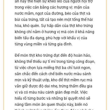
ăn này thể hiện sự khéo léo của người nội trợ
trong việc cân bằng các hương vị: mặn của
nước mắm, ngọt của đường, béo của thịt và
bùi của trứng, tất cả tạo nên một tổng thể hài
hòa, khó quên. Sự hấp dẫn của thịt kho trứng
không chỉ nằm ở hương vị mà còn ở khả năng
biến tấu đa dạng, phù hợp với khẩu vị của
từng vùng miền và từng gia đình.
Để món thịt kho trứng đạt đến độ hoàn hảo,
không thể thiếu sự tỉ mỉ trong từng công đoạn,
từ việc chọn lựa miếng thịt ba chỉ tươi ngon,
săn chắc đến cách chế biến nước màu sánh
mịn và kỹ thuật ướp, kho để thịt mềm rục mà
vẫn giữ được độ dai nhẹ, trứng thấm đều gia
vị và có màu nâu cánh gián đẹp mắt. Việc
hiểu rõ từng bước và những bí quyết nhỏ sẽ
nâng tầm món ăn quen thuộc này, biến nó