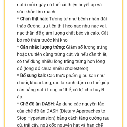
natri mỗi ngày có thể cải thiện huyết áp và
sức khỏe tim mạch.
*
Chọn thịt nạc:
Tương tự như bệnh nhân đái
tháo đường, ưu tiên thịt heo nạc như nạc vai,
nạc thăn để giảm lượng chất béo và calo. Cắt
bỏ mỡ thừa trước khi kho.
*
Cân nhắc lượng trứng:
Giảm số lượng trứng
hoặc ưu tiên dùng trứng cút, và nếu cần thiết,
có thể dùng nhiều lòng trắng trứng hơn lòng
đỏ (lòng đỏ chứa nhiều cholesterol).
*
Bổ sung kali:
Các thực phẩm giàu kali như
chuối, khoai lang, rau lá xanh đậm có thể giúp
cân bằng natri trong cơ thể, có lợi cho huyết
áp.
*
Chế độ ăn DASH:
Áp dụng các nguyên tắc
của chế độ ăn DASH (Dietary Approaches to
Stop Hypertension) bằng cách tăng cường rau
củ, trái cây, ngũ cốc nguyên hạt và hạn chế