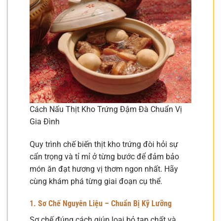
Cách Nấu Thịt Kho Trứng Đậm Đà Chuẩn Vị
Gia Đình
Quy trình chế biến thịt kho trứng đòi hỏi sự
cẩn trọng và tỉ mỉ ở từng bước để đảm bảo
món ăn đạt hương vị thơm ngon nhất. Hãy
cùng khám phá từng giai đoạn cụ thể.
1. Sơ Chế Nguyên Liệu – Chuẩn Bị Kỹ Lưỡng
Sơ chế đúng cách giúp loại bỏ tạp chất và