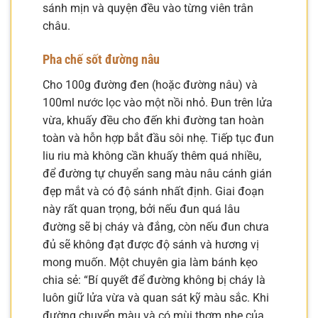
sánh mịn và quyện đều vào từng viên trân
châu.
Pha chế sốt đường nâu
Cho 100g đường đen (hoặc đường nâu) và
100ml nước lọc vào một nồi nhỏ. Đun trên lửa
vừa, khuấy đều cho đến khi đường tan hoàn
toàn và hỗn hợp bắt đầu sôi nhẹ. Tiếp tục đun
liu riu mà không cần khuấy thêm quá nhiều,
để đường tự chuyển sang màu nâu cánh gián
đẹp mắt và có độ sánh nhất định. Giai đoạn
này rất quan trọng, bởi nếu đun quá lâu
đường sẽ bị cháy và đắng, còn nếu đun chưa
đủ sẽ không đạt được độ sánh và hương vị
mong muốn. Một chuyên gia làm bánh kẹo
chia sẻ: “Bí quyết để đường không bị cháy là
luôn giữ lửa vừa và quan sát kỹ màu sắc. Khi
đường chuyển màu và có mùi thơm nhẹ của