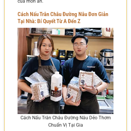
của món ăn.
Cách Nấu Trân Châu Đường Nâu Đơn Giản
Tại Nhà: Bí Quyết Từ A Đến Z
Cách Nấu Trân Châu Đường Nâu Dẻo Thơm
Chuẩn Vị Tại Gia