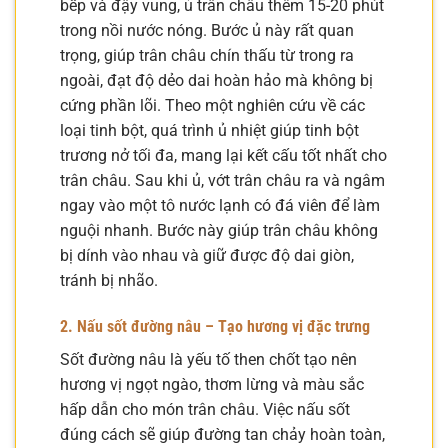
bếp và đậy vung, ủ trân châu thêm 15-20 phút
trong nồi nước nóng. Bước ủ này rất quan
trọng, giúp trân châu chín thấu từ trong ra
ngoài, đạt độ dẻo dai hoàn hảo mà không bị
cứng phần lõi. Theo một nghiên cứu về các
loại tinh bột, quá trình ủ nhiệt giúp tinh bột
trương nở tối đa, mang lại kết cấu tốt nhất cho
trân châu. Sau khi ủ, vớt trân châu ra và ngâm
ngay vào một tô nước lạnh có đá viên để làm
nguội nhanh. Bước này giúp trân châu không
bị dính vào nhau và giữ được độ dai giòn,
tránh bị nhão.
2. Nấu sốt đường nâu – Tạo hương vị đặc trưng
Sốt đường nâu là yếu tố then chốt tạo nên
hương vị ngọt ngào, thơm lừng và màu sắc
hấp dẫn cho món trân châu. Việc nấu sốt
đúng cách sẽ giúp đường tan chảy hoàn toàn,