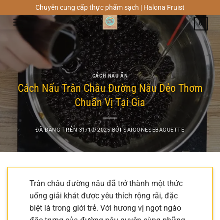
Chuyển
Chuyên cung cấp thực phẩm sạch | Halona Fruist
đến
0
nội
dung
CÁCH NẤU ĂN
Cách Nấu Trân Châu Đường Nâu Dẻo Thơm
Chuẩn Vị Tại Gia
ĐÃ ĐĂNG TRÊN
31/10/2025
BỞI
SAIGONESEBAGUETTE
Trân châu đường nâu đã trở thành một thức
uống giải khát được yêu thích rộng rãi, đặc
biệt là trong giới trẻ. Với hương vị ngọt ngào