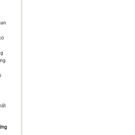
uan
có
ng
úng
i
hất
rứng