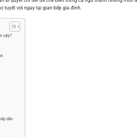
n bí quyết chi tiết để chế biến trứng cá ngừ thành những món 
 tuyệt vời ngay tại gian bếp gia đình.
ến vậy?
on
 hấp dẫn