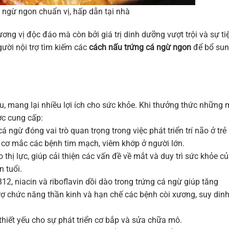
 ngừ ngon chuẩn vị, hấp dẫn tại nhà
ng vị độc đáo mà còn bởi giá trị dinh dưỡng vượt trội và sự ti
gười nội trợ tìm kiếm các
cách nấu trứng cá ngừ ngon
để bổ su
u, mang lại nhiều lợi ích cho sức khỏe. Khi thưởng thức những
ợc cung cấp:
gừ đóng vai trò quan trọng trong việc phát triển trí não ở trẻ
 cơ mắc các bệnh tim mạch, viêm khớp ở người lớn.
thị lực, giúp cải thiện các vấn đề về mắt và duy trì sức khỏe c
n tuổi.
12, niacin và riboflavin dồi dào trong trứng cá ngừ giúp tăng
rợ chức năng thần kinh và hạn chế các bệnh còi xương, suy din
hiết yếu cho sự phát triển cơ bắp và sửa chữa mô.