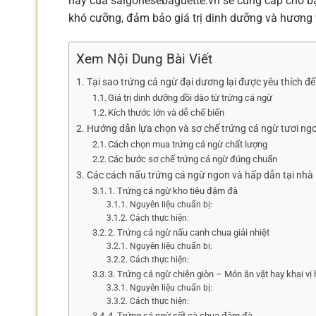
này của saigonesebaguette.vn sẽ cung cấp cho bạ
khó cưỡng, đảm bảo giá trị dinh dưỡng và hương vị
Xem Nội Dung Bài Viết
Tại sao trứng cá ngừ đại dương lại được yêu thích đ
Giá trị dinh dưỡng dồi dào từ trứng cá ngừ
Kích thước lớn và dễ chế biến
Hướng dẫn lựa chọn và sơ chế trứng cá ngừ tươi ng
Cách chọn mua trứng cá ngừ chất lượng
Các bước sơ chế trứng cá ngừ đúng chuẩn
Các cách nấu trứng cá ngừ ngon và hấp dẫn tại nhà
1. Trứng cá ngừ kho tiêu đậm đà
Nguyên liệu chuẩn bị:
Cách thực hiện:
2. Trứng cá ngừ nấu canh chua giải nhiệt
Nguyên liệu chuẩn bị:
Cách thực hiện:
3. Trứng cá ngừ chiên giòn – Món ăn vặt hay khai vị
Nguyên liệu chuẩn bị:
Cách thực hiện:
4. Trứng cá ngừ sốt cà chua đậm đà