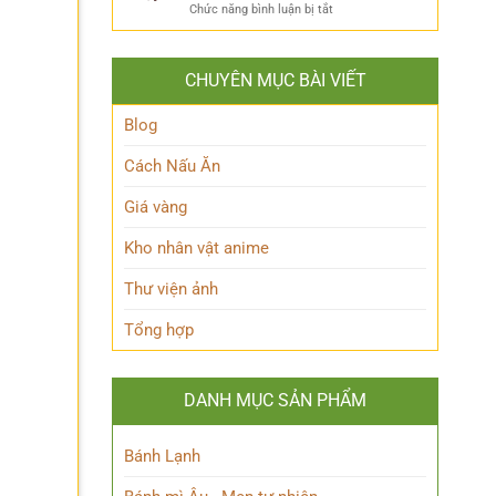
ẩn
Thoại
ở
Chức năng bình luận bị tắt
Khám
mình
Khám
Phá
của
phá
Nhân
Lớp
Momoo
Vật
Học
CHUYÊN MỤC BÀI VIẾT
Ayase:
Nham
Biết
Ai
Bí
Tuốt
là
Blog
Ẩn
Ai
trong
Cách Nấu Ăn
Thế
giới
Giá vàng
Siêu
nhiên?
Kho nhân vật anime
Thư viện ảnh
Tổng hợp
DANH MỤC SẢN PHẨM
Bánh Lạnh