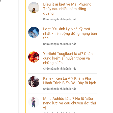
ăn
Điều ít ai biết về Mai Phương
Thúy sau nhiều năm đăng
quang
ở
Chức năng bình luận bị tắt
Điều
ít
Loạt 99+ ảnh Lý Nhã Kỳ mới
ai
nhất khiến cộng đồng mạng bàn
biết
tán
về
ở
Chức năng bình luận bị tắt
Mai
Loạt
Phương
99+
Yoriichi Tsugikuni là ai? Chân
Thúy
ảnh
dung kiếm sĩ huyền thoại và
sau
Lý
nhiều
những bí ẩn
Nhã
năm
ở
Chức năng bình luận bị tắt
Kỳ
đăng
Yoriichi
mới
quang
Tsugikuni
Kaneki Ken Là Ai? Khám Phá
nhất
là
Hành Trình Biến Đổi Đầy Bi kịch
khiến
ai?
cộng
ở
Chức năng bình luận bị tắt
Chân
đồng
Kaneki
dung
mạng
Ken
Mina Ashido là ai? Hé lộ ‘siêu
kiếm
bàn
Là
năng lực’ và câu chuyện đời thú
sĩ
tán
Ai?
vị
huyền
Khám
thoại