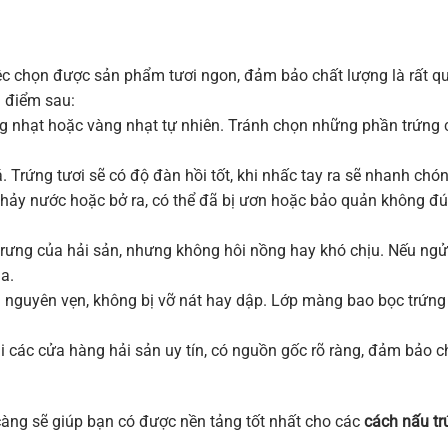
iệc chọn được sản phẩm tươi ngon, đảm bảo chất lượng là rất q
g điểm sau:
 nhạt hoặc vàng nhạt tự nhiên. Tránh chọn những phần trứng 
 Trứng tươi sẽ có độ đàn hồi tốt, khi nhấc tay ra sẽ nhanh chó
chảy nước hoặc bở ra, có thể đã bị ươn hoặc bảo quản không đ
trưng của hải sản, nhưng không hôi nồng hay khó chịu. Nếu ngử
a.
nguyên vẹn, không bị vỡ nát hay dập. Lớp màng bao bọc trứng
i các cửa hàng hải sản uy tín, có nguồn gốc rõ ràng, đảm bảo c
 càng sẽ giúp bạn có được nền tảng tốt nhất cho các
cách nấu t