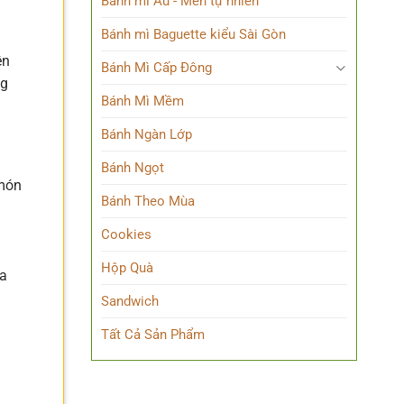
Bánh mì Âu - Men tự nhiên
Bánh mì Baguette kiểu Sài Gòn
ện
Bánh Mì Cấp Đông
ng
Bánh Mì Mềm
Bánh Ngàn Lớp
Bánh Ngọt
 món
Bánh Theo Mùa
Cookies
Hộp Quà
ủa
Sandwich
Tất Cả Sản Phẩm
h