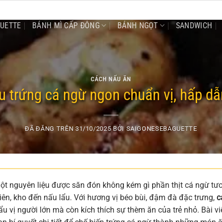
GUETTE
BÁNH MÌ CẤP ĐÔNG
BÁNH NGỌT
SANDWICH
CÁCH NẤU ĂN
 trứng cá ngừ ngon chuẩn vị, hấp dẫ
ĐÃ ĐĂNG TRÊN
31/10/2025
BỞI
SAIGONESEBAGUETTE
t nguyên liệu được săn đón không kém gì phần thịt cá ngừ tươ
iên, kho đến nấu lẩu. Với hương vị béo bùi, đậm đà đặc trưng,
c
u vị người lớn mà còn kích thích sự thèm ăn của trẻ nhỏ. Bài vi