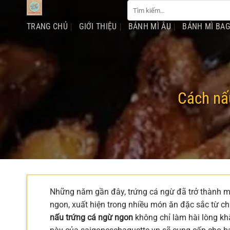
Tìm
Chuyển
kiếm:
đến
TRANG CHỦ
GIỚI THIỆU
BÁNH MÌ ÂU
BÁNH MÌ BA
nội
dung
Cách nấu
Những năm gần đây, trứng cá ngừ đã trở thành mộ
ngon, xuất hiện trong nhiều món ăn đặc sắc từ ch
nấu trứng cá ngừ ngon
không chỉ làm hài lòng khẩ