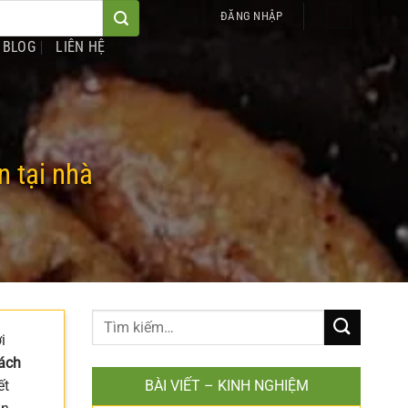
0
ĐĂNG NHẬP
BLOG
LIÊN HỆ
n tại nhà
i
ách
ết
BÀI VIẾT – KINH NGHIỆM