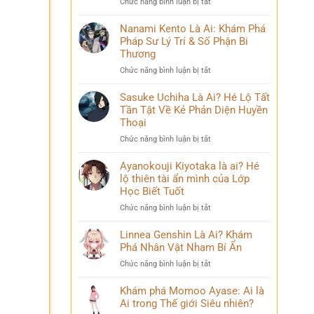
ở
Chức năng bình luận bị tắt
Phá
và
Mina
Hành
những
Ashido
Nanami Kento Là Ai: Khám Phá
Trình
bí
là
Pháp Sư Lý Trí & Số Phận Bi
Biến
ẩn
ai?
Đổi
Thương
Hé
Đầy
ở
Chức năng bình luận bị tắt
lộ
Bi
Nanami
‘siêu
kịch
Kento
Sasuke Uchiha Là Ai? Hé Lộ Tất
năng
Là
Tần Tật Về Kẻ Phản Diện Huyền
lực’
Ai:
và
Thoại
Khám
câu
ở
Chức năng bình luận bị tắt
Phá
chuyện
Sasuke
Pháp
đời
Uchiha
Ayanokouji Kiyotaka là ai? Hé
Sư
thú
Là
lộ thiên tài ẩn mình của Lớp
Lý
vị
Ai?
Trí
Học Biết Tuốt
Hé
&
ở
Chức năng bình luận bị tắt
Lộ
Số
Ayanokouji
Tất
Phận
Kiyotaka
Linnea Genshin Là Ai? Khám
Tần
Bi
là
Phá Nhân Vật Nham Bí Ẩn
Tật
Thương
ai?
Về
ở
Chức năng bình luận bị tắt
Hé
Kẻ
Linnea
lộ
Phản
Genshin
Khám phá Momoo Ayase: Ai là
thiên
Diện
Là
Ai trong Thế giới Siêu nhiên?
tài
Huyền
Ai?