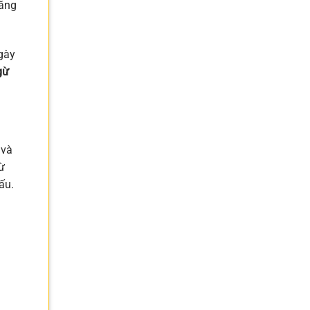
năng
ngày
gừ
 và
ừ
ấu.