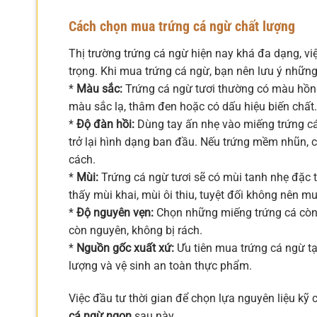
Cách chọn mua trứng cá ngừ chất lượng
Thị trường trứng cá ngừ hiện nay khá đa dạng, v
trọng. Khi mua trứng cá ngừ, bạn nên lưu ý nhữn
*
Màu sắc:
Trứng cá ngừ tươi thường có màu hồng
màu sắc lạ, thâm đen hoặc có dấu hiệu biến chất.
*
Độ đàn hồi:
Dùng tay ấn nhẹ vào miếng trứng cá.
trở lại hình dạng ban đầu. Nếu trứng mềm nhũn, 
cách.
*
Mùi:
Trứng cá ngừ tươi sẽ có mùi tanh nhẹ đặc 
thấy mùi khai, mùi ôi thiu, tuyệt đối không nên mu
*
Độ nguyên vẹn:
Chọn những miếng trứng cá còn 
còn nguyên, không bị rách.
*
Nguồn gốc xuất xứ:
Ưu tiên mua trứng cá ngừ tạ
lượng và vệ sinh an toàn thực phẩm.
Việc đầu tư thời gian để chọn lựa nguyên liệu kỹ
cá ngừ ngon
sau này.