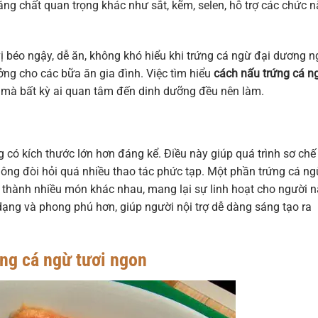
g chất quan trọng khác như sắt, kẽm, selen, hỗ trợ các chức 
ị béo ngậy, dễ ăn, không khó hiểu khi trứng cá ngừ đại dương 
ởng cho các bữa ăn gia đình. Việc tìm hiểu
cách nấu trứng cá n
ều mà bất kỳ ai quan tâm đến dinh dưỡng đều nên làm.
g có kích thước lớn hơn đáng kể. Điều này giúp quá trình sơ chế
hông đòi hỏi quá nhiều thao tác phức tạp. Một phần trứng cá ng
n thành nhiều món khác nhau, mang lại sự linh hoạt cho người n
ạng và phong phú hơn, giúp người nội trợ dễ dàng sáng tạo ra
ng cá ngừ tươi ngon