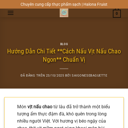
Chuyển
Chuyên cung cấp thực phẩm sạch | Halona Fruist
đến
0
nội
dung
BLOG
Hướng Dẫn Chi Tiết **Cách Nấu Vịt Nấu Chao
Ngon** Chuẩn Vị
ĐÃ ĐĂNG TRÊN
23/10/2025
BỞI
SAIGONESEBAGUETTE
Món
vịt nấu chao
từ lâu đã trở thành một biểu
tượng ẩm thực đậm đà, khó quên trong lòng
nhiều người Việt. Với hương vị béo ngậy của