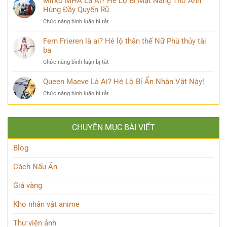
Mirko MHA Là Ai? Hé Lộ Bí Mật Nàng Thỏ Anh
mới
đăng
là
Hùng Đầy Quyến Rũ
nhất
quang
ai?
khiến
ở
Chức năng bình luận bị tắt
Bí
cộng
Mirko
ẩn
đồng
MHA
Fern Frieren là ai? Hé lộ thân thế Nữ Phù thủy tài
đằng
mạng
Là
ba
sau
bàn
Ai?
Hybrid
tán
ở
Chức năng bình luận bị tắt
Hé
Nguyên
Fern
Lộ
Thủy
Frieren
Queen Maeve Là Ai? Hé Lộ Bí Ẩn Nhân Vật Này!
Bí
quyền
là
Mật
năng
ở
Chức năng bình luận bị tắt
ai?
Nàng
Queen
Hé
Thỏ
Maeve
lộ
Anh
Là
thân
Hùng
CHUYÊN MỤC BÀI VIẾT
Ai?
thế
Đầy
Hé
Nữ
Quyến
Lộ
Blog
Phù
Rũ
Bí
thủy
Ẩn
tài
Cách Nấu Ăn
Nhân
ba
Vật
Giá vàng
Này!
Kho nhân vật anime
Thư viện ảnh