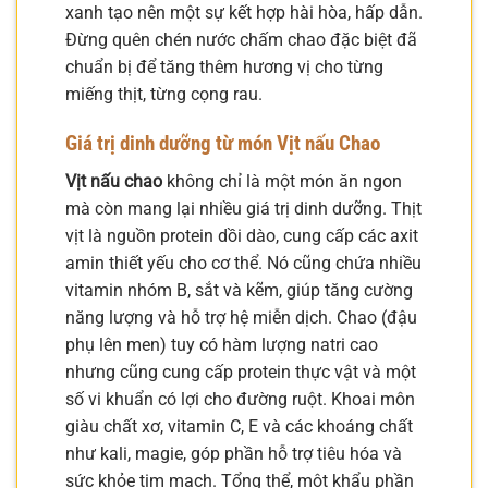
xanh tạo nên một sự kết hợp hài hòa, hấp dẫn.
Đừng quên chén nước chấm chao đặc biệt đã
chuẩn bị để tăng thêm hương vị cho từng
miếng thịt, từng cọng rau.
Giá trị dinh dưỡng từ món
Vịt nấu Chao
Vịt nấu chao
không chỉ là một món ăn ngon
mà còn mang lại nhiều giá trị dinh dưỡng. Thịt
vịt là nguồn protein dồi dào, cung cấp các axit
amin thiết yếu cho cơ thể. Nó cũng chứa nhiều
vitamin nhóm B, sắt và kẽm, giúp tăng cường
năng lượng và hỗ trợ hệ miễn dịch. Chao (đậu
phụ lên men) tuy có hàm lượng natri cao
nhưng cũng cung cấp protein thực vật và một
số vi khuẩn có lợi cho đường ruột. Khoai môn
giàu chất xơ, vitamin C, E và các khoáng chất
như kali, magie, góp phần hỗ trợ tiêu hóa và
sức khỏe tim mạch. Tổng thể, một khẩu phần