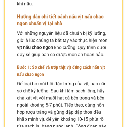
khi nấu.
Hướng dẫn chi tiết
cách nấu vịt nấu chao
ngon
chuẩn vị tại nhà
Với những nguyên liệu đã chuẩn bị kỹ lưỡng,
giờ là lúc chúng ta bắt tay vào thực hiện món
vịt nấu chao ngon
khó cưỡng. Quy trình dưới
đây sẽ giúp bạn có được món ăn hoàn hảo.
Bước 1: Sơ chế và ướp thịt vịt đúng
cách nấu vịt
nấu chao ngon
Để loại bỏ mùi hôi đặc trưng của vịt, bạn cần
sơ chế kỹ lưỡng. Sau khi làm sạch lông, hãy
chà xát vịt với muối hạt cả bên trong và bên
ngoài khoảng 5-7 phút. Tiếp theo, dùng hỗn
hợp rượu trắng và gừng đập dập thoa đều
khắp mình vịt, để yên khoảng 10-15 phút rồi
rửa sạch lại bằng nước lạnh. Công đoạn này