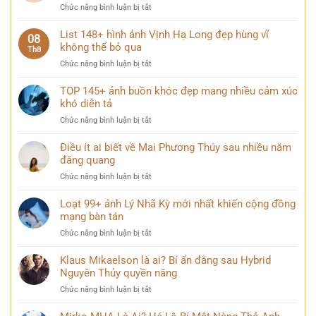
ở
Chức năng bình luận bị tắt
hiện
99+
đại
Ảnh
List 148+ hình ảnh Vịnh Hạ Long đẹp hùng vĩ
lung
08
Lăng
không thể bỏ qua
linh
Th8
Bác
khi
ở
Chức năng bình luận bị tắt
trang
thành
List
nghiêm
phố
148+
TOP 145+ ảnh buồn khóc đẹp mang nhiều cảm xúc
và
lên
hình
khó diễn tả
bình
đèn
ảnh
yên
ở
Chức năng bình luận bị tắt
Vịnh
trong
TOP
Hạ
mọi
145+
Điều ít ai biết về Mai Phương Thúy sau nhiều năm
Long
góc
ảnh
đăng quang
đẹp
nhìn
buồn
hùng
ở
Chức năng bình luận bị tắt
khóc
vĩ
Điều
đẹp
không
ít
Loạt 99+ ảnh Lý Nhã Kỳ mới nhất khiến cộng đồng
mang
thể
ai
mạng bàn tán
nhiều
bỏ
biết
cảm
qua
ở
Chức năng bình luận bị tắt
về
xúc
Loạt
Mai
khó
99+
Klaus Mikaelson là ai? Bí ẩn đằng sau Hybrid
Phương
diễn
ảnh
Nguyên Thủy quyền năng
Thúy
tả
Lý
sau
ở
Chức năng bình luận bị tắt
Nhã
nhiều
Klaus
Kỳ
năm
Mikaelson