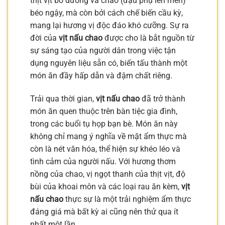
thịt vịt bổ dưỡng và chao (đậu phụ lên men)
béo ngậy, mà còn bởi cách chế biến cầu kỳ,
mang lại hương vị độc đáo khó cưỡng. Sự ra
đời của
vịt nấu chao
được cho là bắt nguồn từ
sự sáng tạo của người dân trong việc tận
dụng nguyên liệu sẵn có, biến tấu thành một
món ăn đầy hấp dẫn và đậm chất riêng.
Trải qua thời gian,
vịt nấu chao
đã trở thành
món ăn quen thuộc trên bàn tiệc gia đình,
trong các buổi tụ họp bạn bè. Món ăn này
không chỉ mang ý nghĩa về mặt ẩm thực mà
còn là nét văn hóa, thể hiện sự khéo léo và
tình cảm của người nấu. Với hương thơm
nồng của chao, vị ngọt thanh của thịt vịt, độ
bùi của khoai môn và các loại rau ăn kèm,
vịt
nấu chao
thực sự là một trải nghiệm ẩm thực
đáng giá mà bất kỳ ai cũng nên thử qua ít
nhất một lần.