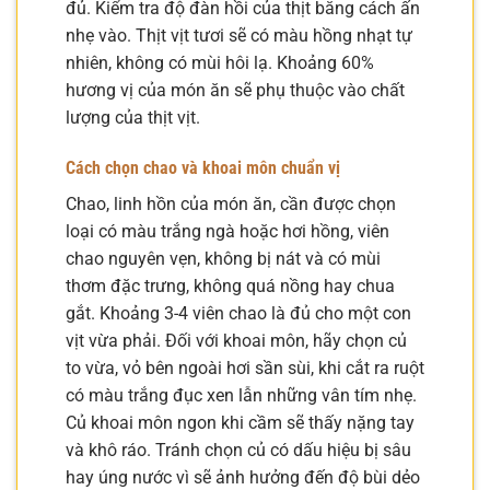
đủ. Kiểm tra độ đàn hồi của thịt bằng cách ấn
nhẹ vào. Thịt vịt tươi sẽ có màu hồng nhạt tự
nhiên, không có mùi hôi lạ. Khoảng 60%
hương vị của món ăn sẽ phụ thuộc vào chất
lượng của thịt vịt.
Cách chọn chao và khoai môn chuẩn vị
Chao, linh hồn của món ăn, cần được chọn
loại có màu trắng ngà hoặc hơi hồng, viên
chao nguyên vẹn, không bị nát và có mùi
thơm đặc trưng, không quá nồng hay chua
gắt. Khoảng 3-4 viên chao là đủ cho một con
vịt vừa phải. Đối với khoai môn, hãy chọn củ
to vừa, vỏ bên ngoài hơi sần sùi, khi cắt ra ruột
có màu trắng đục xen lẫn những vân tím nhẹ.
Củ khoai môn ngon khi cầm sẽ thấy nặng tay
và khô ráo. Tránh chọn củ có dấu hiệu bị sâu
hay úng nước vì sẽ ảnh hưởng đến độ bùi dẻo