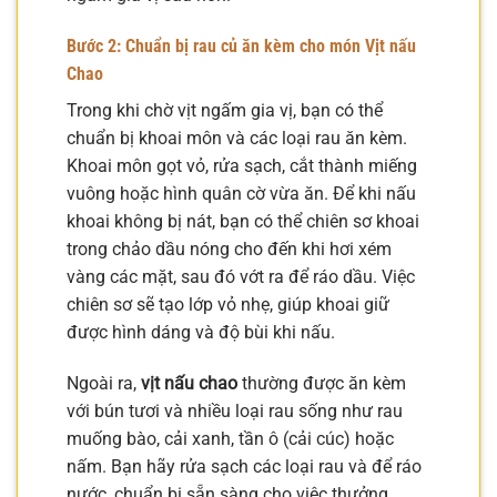
Bước 2: Chuẩn bị rau củ ăn kèm cho món
Vịt nấu
Chao
Trong khi chờ vịt ngấm gia vị, bạn có thể
chuẩn bị khoai môn và các loại rau ăn kèm.
Khoai môn gọt vỏ, rửa sạch, cắt thành miếng
vuông hoặc hình quân cờ vừa ăn. Để khi nấu
khoai không bị nát, bạn có thể chiên sơ khoai
trong chảo dầu nóng cho đến khi hơi xém
vàng các mặt, sau đó vớt ra để ráo dầu. Việc
chiên sơ sẽ tạo lớp vỏ nhẹ, giúp khoai giữ
được hình dáng và độ bùi khi nấu.
Ngoài ra,
vịt nấu chao
thường được ăn kèm
với bún tươi và nhiều loại rau sống như rau
muống bào, cải xanh, tần ô (cải cúc) hoặc
nấm. Bạn hãy rửa sạch các loại rau và để ráo
nước, chuẩn bị sẵn sàng cho việc thưởng