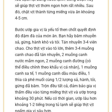
sẽ giúp thịt vịt thơm ngon hơn rất nhiều. Sau
đó, chặt vịt thành từng miếng vừa ăn khoảng
4-5 cm.
Bước ướp gia vị là yếu tố then chốt quyết định
độ đậm đà của món ăn. Bạn hãy băm nhuyễn
sả, gừng, hành khô và tỏi. Tán nhuyễn 3-4 viên
chao. Cho thịt vịt vào tô lớn, thêm 3-4 muỗng
canh chao đã tán nhuyễn, 2 muỗng canh
nước mắm ngon, 2 muỗng canh đường (có
thể điều chỉnh theo khẩu vị cá nhân), 1 muỗng
canh sa tế, 1 muỗng canh dầu màu điều, 1
thìa cà phê muối cùng 1/2 lượng sả, hành, tỏi,
gừng đã băm. Trộn đều tất cả, đảm bảo gia vị
thấm đều vào từng miếng thịt vịt và ướp trong
khoảng 30 phút. Nếu có thời gian, ướp lâu hơn
khoảng 1-2 tiếng trong tủ lạnh sẽ giúp thịt vịt
ngấm gia vị sâu hơn.