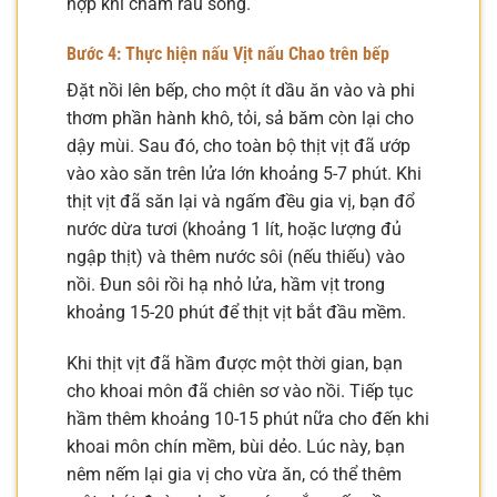
hợp khi chấm rau sống.
Bước 4: Thực hiện nấu
Vịt nấu Chao
trên bếp
Đặt nồi lên bếp, cho một ít dầu ăn vào và phi
thơm phần hành khô, tỏi, sả băm còn lại cho
dậy mùi. Sau đó, cho toàn bộ thịt vịt đã ướp
vào xào săn trên lửa lớn khoảng 5-7 phút. Khi
thịt vịt đã săn lại và ngấm đều gia vị, bạn đổ
nước dừa tươi (khoảng 1 lít, hoặc lượng đủ
ngập thịt) và thêm nước sôi (nếu thiếu) vào
nồi. Đun sôi rồi hạ nhỏ lửa, hầm vịt trong
khoảng 15-20 phút để thịt vịt bắt đầu mềm.
Khi thịt vịt đã hầm được một thời gian, bạn
cho khoai môn đã chiên sơ vào nồi. Tiếp tục
hầm thêm khoảng 10-15 phút nữa cho đến khi
khoai môn chín mềm, bùi dẻo. Lúc này, bạn
nêm nếm lại gia vị cho vừa ăn, có thể thêm