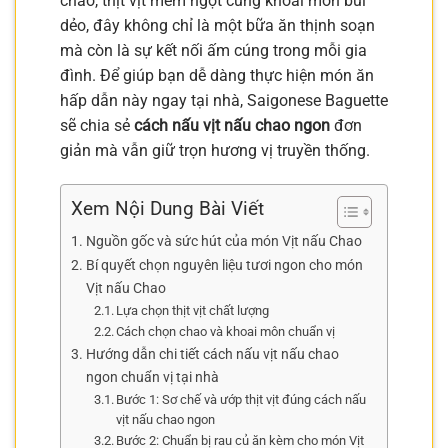
chao, thịt vịt mềm ngọt cùng khoai môn bùi
dẻo, đây không chỉ là một bữa ăn thịnh soạn
mà còn là sự kết nối ấm cúng trong mỗi gia
đình. Để giúp bạn dễ dàng thực hiện món ăn
hấp dẫn này ngay tại nhà, Saigonese Baguette
sẽ chia sẻ
cách nấu vịt nấu chao ngon
đơn
giản mà vẫn giữ trọn hương vị truyền thống.
Xem Nội Dung Bài Viết
Nguồn gốc và sức hút của món Vịt nấu Chao
Bí quyết chọn nguyên liệu tươi ngon cho món
Vịt nấu Chao
Lựa chọn thịt vịt chất lượng
Cách chọn chao và khoai môn chuẩn vị
Hướng dẫn chi tiết cách nấu vịt nấu chao
ngon chuẩn vị tại nhà
Bước 1: Sơ chế và ướp thịt vịt đúng cách nấu
vịt nấu chao ngon
Bước 2: Chuẩn bị rau củ ăn kèm cho món Vịt