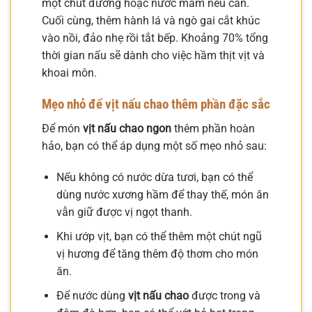
một chút đường hoặc nước mắm nếu cần.
Cuối cùng, thêm hành lá và ngò gai cắt khúc
vào nồi, đảo nhẹ rồi tắt bếp. Khoảng 70% tổng
thời gian nấu sẽ dành cho việc hầm thịt vịt và
khoai môn.
Mẹo nhỏ để
vịt nấu chao
thêm phần đặc sắc
Để món
vịt nấu chao ngon
thêm phần hoàn
hảo, bạn có thể áp dụng một số mẹo nhỏ sau:
Nếu không có nước dừa tươi, bạn có thể
dùng nước xương hầm để thay thế, món ăn
vẫn giữ được vị ngọt thanh.
Khi ướp vịt, bạn có thể thêm một chút ngũ
vị hương để tăng thêm độ thơm cho món
ăn.
Để nước dùng
vịt nấu chao
được trong và