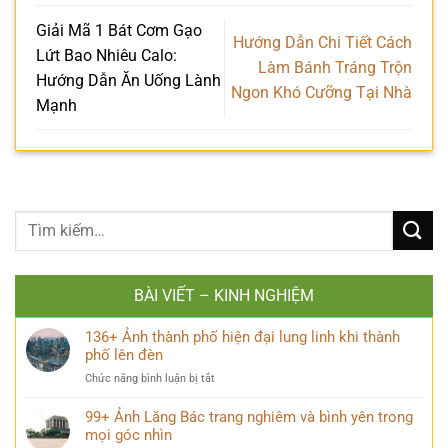
Giải Mã 1 Bát Cơm Gạo
Hướng Dẫn Chi Tiết Cách
Lứt Bao Nhiêu Calo:
Làm Bánh Tráng Trộn
Hướng Dẫn Ăn Uống Lành
Ngon Khó Cưỡng Tại Nhà
Mạnh
BÀI VIẾT – KINH NGHIỆM
136+ Ảnh thành phố hiện đại lung linh khi thành
phố lên đèn
ở
Chức năng bình luận bị tắt
136+
Ảnh
99+ Ảnh Lăng Bác trang nghiêm và bình yên trong
thành
mọi góc nhìn
phố