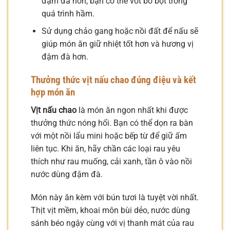
đậm đà hơn, bạn có thể vớt bỏ bọt trong
quá trình hầm.
Sử dụng chảo gang hoặc nồi đất để nấu sẽ
giúp món ăn giữ nhiệt tốt hơn và hương vị
đậm đà hơn.
Thưởng thức
vịt nấu chao
đúng điệu và kết
hợp món ăn
Vịt nấu chao
là món ăn ngon nhất khi được
thưởng thức nóng hổi. Bạn có thể dọn ra bàn
với một nồi lẩu mini hoặc bếp từ để giữ ấm
liên tục. Khi ăn, hãy chần các loại rau yêu
thích như rau muống, cải xanh, tần ô vào nồi
nước dùng đậm đà.
Món này ăn kèm với bún tươi là tuyệt vời nhất.
Thịt vịt mềm, khoai môn bùi dẻo, nước dùng
sánh béo ngậy cùng với vị thanh mát của rau