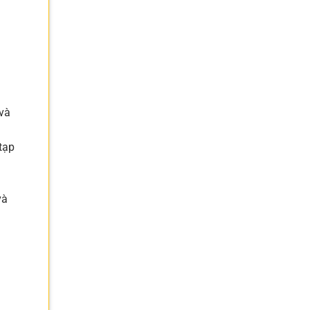
 và
tạp
h
và