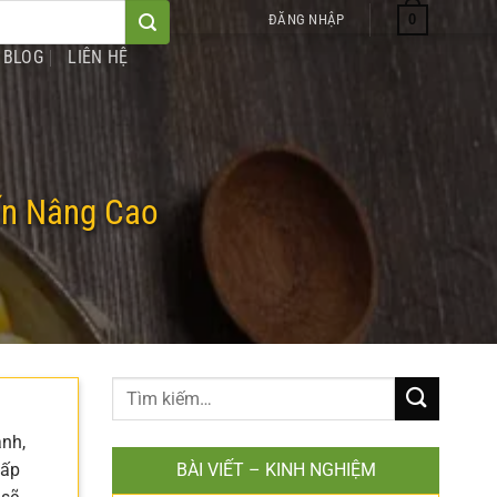
0
ĐĂNG NHẬP
BLOG
LIÊN HỆ
ến Nâng Cao
anh,
cấp
BÀI VIẾT – KINH NGHIỆM