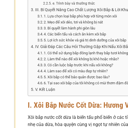
e. Trình bày và thưởng thức
III. Bí Quyết Nâng Cao Chất Lượng Xôi Bắp & Lời Kh
1. Lựa chọn loại bắp phù hợp với từng món xôi
2. Mẹo để xôi dẻo, tơi và không bị nát
3. Bí quyết làm hành phi giòn lâu
4. Các biến tấu và cách ăn kèm xôi bắp
5. Lợi ích sức khỏe và giá trị dinh dưỡng của xôi bắp
IV. Giải Đáp Các Câu Hỏi Thường Gặp Khi Nấu Xôi B
1. Có thể sử dụng bắp đông lạnh thay bắp tươi khôn
2. Làm thế nào để xôi không bị khô hoặc nhão?
3. Có cần luộc bắp trước khi nấu xôi không?
4. Làm sao để xôi có màu đẹp tự nhiên?
5. Xôi bắp có thể bảo quản được bao lâu?
6. Tại sao xôi bắp của tôi không có mùi thơm đậm đ
V. Kết Luận
I. Xôi Bắp Nước Cốt Dừa: Hương
Xôi bắp nước cốt dừa là biến tấu phổ biến ở các
nhẹ của dừa, hòa quyện cùng vị ngọt tự nhiên củ