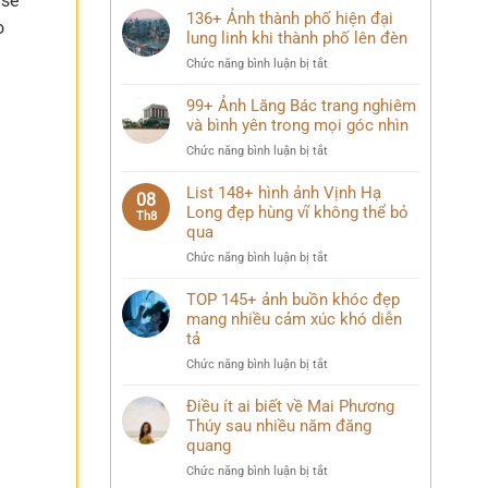
 sẽ
136+ Ảnh thành phố hiện đại
o
lung linh khi thành phố lên đèn
ở
Chức năng bình luận bị tắt
136+
Ảnh
99+ Ảnh Lăng Bác trang nghiêm
thành
và bình yên trong mọi góc nhìn
phố
ở
Chức năng bình luận bị tắt
hiện
99+
đại
Ảnh
List 148+ hình ảnh Vịnh Hạ
lung
08
Lăng
Long đẹp hùng vĩ không thể bỏ
linh
Th8
Bác
qua
khi
trang
thành
ở
Chức năng bình luận bị tắt
nghiêm
phố
List
và
lên
148+
TOP 145+ ảnh buồn khóc đẹp
bình
đèn
hình
mang nhiều cảm xúc khó diễn
yên
ảnh
trong
tả
Vịnh
mọi
ở
Chức năng bình luận bị tắt
Hạ
góc
TOP
Long
nhìn
145+
Điều ít ai biết về Mai Phương
đẹp
ảnh
Thúy sau nhiều năm đăng
hùng
buồn
vĩ
quang
khóc
không
ở
Chức năng bình luận bị tắt
đẹp
thể