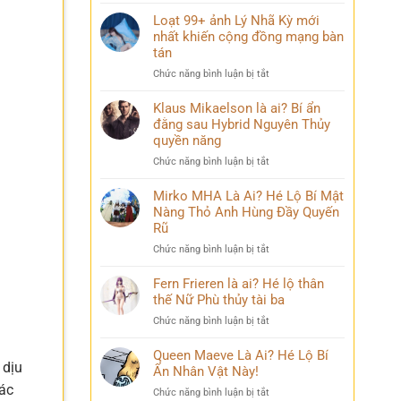
Điều
mang
bỏ
ít
Loạt 99+ ảnh Lý Nhã Kỳ mới
nhiều
qua
ai
nhất khiến cộng đồng mạng bàn
cảm
biết
xúc
tán
về
khó
ở
Chức năng bình luận bị tắt
Mai
diễn
Loạt
Phương
tả
99+
Klaus Mikaelson là ai? Bí ẩn
Thúy
ảnh
đằng sau Hybrid Nguyên Thủy
sau
Lý
nhiều
quyền năng
Nhã
năm
ở
Chức năng bình luận bị tắt
Kỳ
đăng
Klaus
mới
quang
Mikaelson
Mirko MHA Là Ai? Hé Lộ Bí Mật
nhất
là
Nàng Thỏ Anh Hùng Đầy Quyến
khiến
ai?
cộng
Rũ
Bí
đồng
ở
Chức năng bình luận bị tắt
ẩn
mạng
Mirko
đằng
bàn
MHA
Fern Frieren là ai? Hé lộ thân
sau
tán
Là
thế Nữ Phù thủy tài ba
Hybrid
Ai?
Nguyên
ở
Chức năng bình luận bị tắt
Hé
Thủy
Fern
Lộ
quyền
Frieren
Queen Maeve Là Ai? Hé Lộ Bí
Bí
năng
 dịu
là
Ẩn Nhân Vật Này!
Mật
ai?
Nàng
iác
ở
Chức năng bình luận bị tắt
Hé
Thỏ