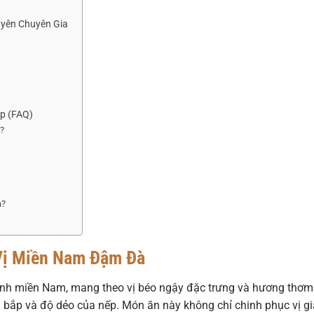
uyên Chuyên Gia
ắp (FAQ)
g?
à?
 Vị Miền Nam Đậm Đà
 tỉnh miền Nam, mang theo vị béo ngậy đặc trưng và hương thơm
a bắp và độ dẻo của nếp. Món ăn này không chỉ chinh phục vị g