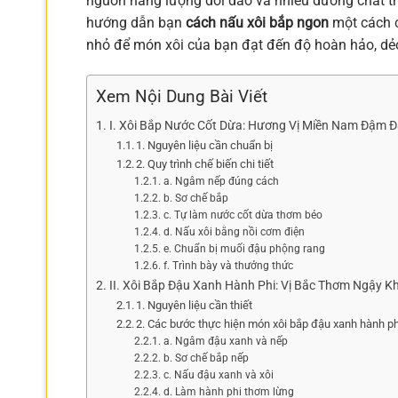
nguồn năng lượng dồi dào và nhiều dưỡng chất thi
hướng dẫn bạn
cách nấu xôi bắp ngon
một cách c
nhỏ để món xôi của bạn đạt đến độ hoàn hảo, dẻ
Xem Nội Dung Bài Viết
I. Xôi Bắp Nước Cốt Dừa: Hương Vị Miền Nam Đậm 
1. Nguyên liệu cần chuẩn bị
2. Quy trình chế biến chi tiết
a. Ngâm nếp đúng cách
b. Sơ chế bắp
c. Tự làm nước cốt dừa thơm béo
d. Nấu xôi bằng nồi cơm điện
e. Chuẩn bị muối đậu phộng rang
f. Trình bày và thưởng thức
II. Xôi Bắp Đậu Xanh Hành Phi: Vị Bắc Thơm Ngậy 
1. Nguyên liệu cần thiết
2. Các bước thực hiện món xôi bắp đậu xanh hành ph
a. Ngâm đậu xanh và nếp
b. Sơ chế bắp nếp
c. Nấu đậu xanh và xôi
d. Làm hành phi thơm lừng