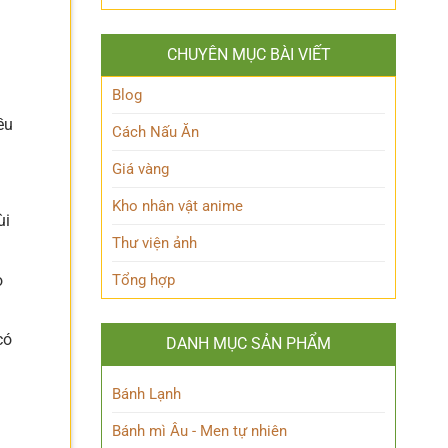
Queen
lộ
Anh
Maeve
thân
Hùng
Là
thế
Đầy
CHUYÊN MỤC BÀI VIẾT
Ai?
Nữ
Quyến
Hé
Phù
Rũ
Lộ
Blog
thủy
Bí
tài
ều
Ẩn
Cách Nấu Ăn
ba
Nhân
Vật
Giá vàng
Này!
Kho nhân vật anime
ùi
Thư viện ảnh
o
Tổng hợp
có
DANH MỤC SẢN PHẨM
Bánh Lạnh
Bánh mì Âu - Men tự nhiên