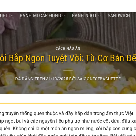
GUETTE
BÁNH MÌ CẤP ĐÔNG
BÁNH NGỌT
SANDWICH
CÁCH NẤU ĂN
ôi Bắp Ngon Tuyệt Vời: Từ Cơ Bản Đ
ĐÃ ĐĂNG TRÊN
31/10/2025
BỞI
SAIGONESEBAGUETTE
áng truyền thống quen thuộc và đầy hấp dẫn trong ẩm thực Việt
ắp ngọt bùi và các nguyên liệu phụ trợ như nước cốt dừa, đậu x
 quên. Không chỉ là một món ăn ngon miệng, xôi bắp còn cung 