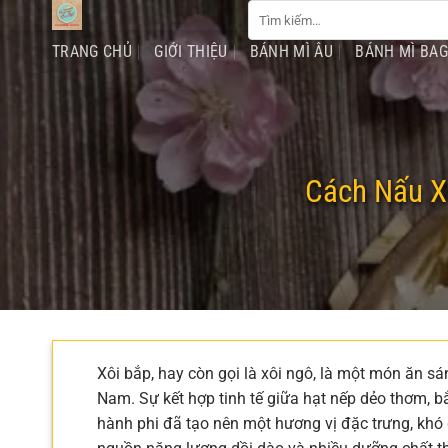
Tìm
Chuyển
kiếm:
đến
TRANG CHỦ
GIỚI THIỆU
BÁNH MÌ ÂU
BÁNH MÌ BA
nội
dung
Cách Nấu X
Xôi bắp, hay còn gọi là xôi ngô, là một món ăn s
Nam. Sự kết hợp tinh tế giữa hạt nếp dẻo thơm, b
hành phi đã tạo nên một hương vị đặc trưng, khó