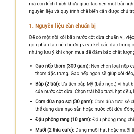
mà còn kích thích khứu giác, tạo nên một trải ng
nguyên liệu và quy trình chế biến cần được chú 
1. Nguyên liệu cần chuẩn bị
Để có một nồi xôi bắp nước cốt dừa chuẩn vị, việ
góp phần tạo nên hương vị và kết cấu đặc trưng c
những lưu ý khi chọn mua để đảm bảo chất lượng 
Gạo nếp thơm (300 gam):
Nên chọn loại nếp cá
thơm đặc trưng. Gạo nếp ngon sẽ giúp xôi dẻo, 
Bắp (2 trái):
Ưu tiên bắp Mỹ (bắp ngọt) vì hạt bắ
của nước cốt dừa. Chọn trái bắp tươi, hạt đều,
Cơm dừa nạo sợi (30 gam):
Cơm dừa tươi sẽ ch
thể dùng dừa nạo sẵn hoặc nước cốt dừa đóng
Đậu phộng rang (10 gam):
Đậu phộng rang chín
Muối (2 thìa cafe):
Dùng muối hạt hoặc muối t