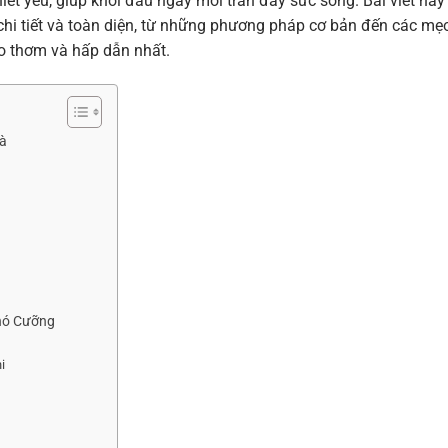
ết yếu, giúp khởi đầu ngày mới tràn đầy sức sống. Bài viết này
hi tiết và toàn diện, từ những phương pháp cơ bản đến các mẹ
o thơm và hấp dẫn nhất.
Đà
Khó Cưỡng
i