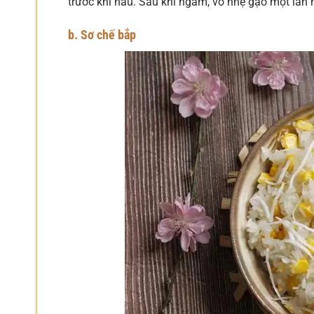
trước khi nấu. Sau khi ngâm, vo nhẹ gạo một lần n
b. Sơ chế bắp