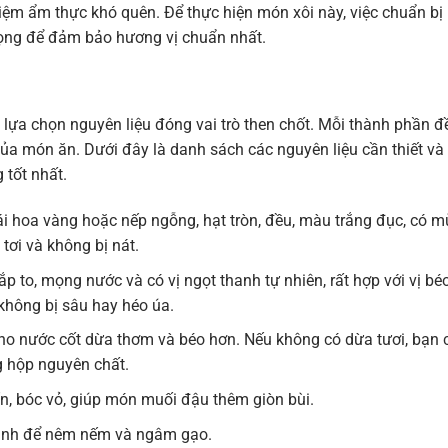
hiệm ẩm thực khó quên. Để thực hiện món xôi này, việc chuẩn bị
trọng để đảm bảo hương vị chuẩn nhất.
c lựa chọn nguyên liệu đóng vai trò then chốt. Mỗi thành phần đ
ủa món ăn. Dưới đây là danh sách các nguyên liệu cần thiết và
tốt nhất.
i hoa vàng hoặc nếp ngỗng, hạt tròn, đều, màu trắng đục, có m
tơi và không bị nát.
p to, mọng nước và có vị ngọt thanh tự nhiên, rất hợp với vị bé
 không bị sâu hay héo úa.
o nước cốt dừa thơm và béo hơn. Nếu không có dừa tươi, bạn 
 hộp nguyên chất.
, bóc vỏ, giúp món muối đậu thêm giòn bùi.
inh để nêm nếm và ngâm gạo.