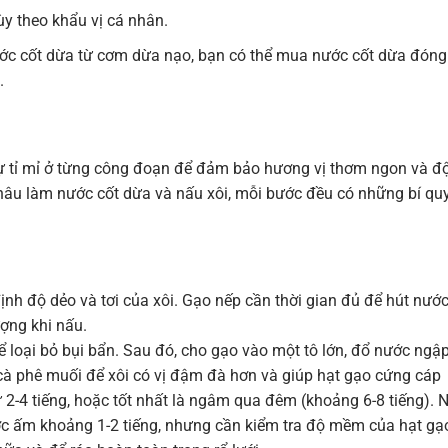
y theo khẩu vị cá nhân.
c cốt dừa từ cơm dừa nạo, bạn có thể mua nước cốt dừa đóng
.
 sự tỉ mỉ ở từng công đoạn để đảm bảo hương vị thơm ngon và đ
u làm nước cốt dừa và nấu xôi, mỗi bước đều có những bí qu
nh độ dẻo và tơi của xôi. Gạo nếp cần thời gian đủ để hút nước
ợng khi nấu.
ể loại bỏ bụi bẩn. Sau đó, cho gạo vào một tô lớn, đổ nước ngậ
à phê muối để xôi có vị đậm đà hơn và giúp hạt gạo cứng cáp
ừ 2-4 tiếng, hoặc tốt nhất là ngâm qua đêm (khoảng 6-8 tiếng). 
ớc ấm khoảng 1-2 tiếng, nhưng cần kiểm tra độ mềm của hạt gạ