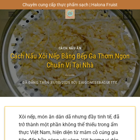
Chuyển
Chuyên cung cấp thực phẩm sạch | Halona Fruist
đến
0
nội
dung
CÁCH NẤU ĂN
Cách Nấu Xôi Nếp Bằng Bếp Ga Thơm Ngon
Chuẩn Vị Tại Nhà
ĐÃ ĐĂNG TRÊN
31/10/2025
BỞI
SAIGONESEBAGUETTE
Xôi nếp, món ăn dân dã nhưng đầy tinh tế, đã
trở thành một phần không thể thiếu trong ẩm
thực Việt Nam, hiện diện từ mâm cỗ cúng gia