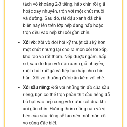
tách vỏ khoảng 2-3 tiếng, hấp chín rồi giã
hoặc xay nhuyễn, trộn với một chút muối
và đường. Sau đó, rải đậu xanh đã chế
biến này lên trên lớp nếp đang hấp hoặc
trộn đều vào nếp khi xôi gần chín.
Xôi vò:
Xôi vò đòi hỏi kỹ thuật cầu kỳ hơn
một chút nhưng lại cho ra món xôi tơi xốp,
khô ráo và rất thơm. Nếp được ngâm, hấp
sơ, sau đó trộn với đậu xanh giã nhuyễn,
một chút mỡ gà và tiếp tục hấp cho chín
hẳn. Xôi vò thường được ăn kèm với chè.
Xôi sầu riêng:
Đối với những tín đồ của sầu
riêng, bạn có thể trộn phần thịt sầu riêng đã
bỏ hạt vào nếp cùng với nước cốt dừa khi
xôi gần chín. Hương thơm nồng nàn và vị
béo của sầu riêng sẽ tạo nên một món xôi
vô cùng đặc biệt.