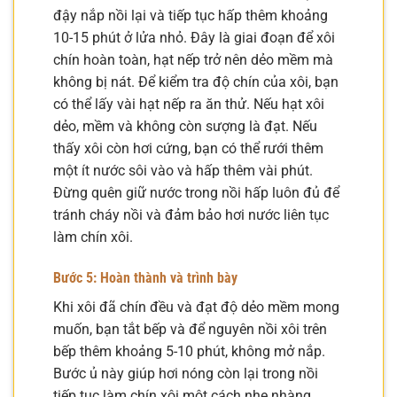
đậy nắp nồi lại và tiếp tục hấp thêm khoảng
10-15 phút ở lửa nhỏ. Đây là giai đoạn để xôi
chín hoàn toàn, hạt nếp trở nên dẻo mềm mà
không bị nát. Để kiểm tra độ chín của xôi, bạn
có thể lấy vài hạt nếp ra ăn thử. Nếu hạt xôi
dẻo, mềm và không còn sượng là đạt. Nếu
thấy xôi còn hơi cứng, bạn có thể rưới thêm
một ít nước sôi vào và hấp thêm vài phút.
Đừng quên giữ nước trong nồi hấp luôn đủ để
tránh cháy nồi và đảm bảo hơi nước liên tục
làm chín xôi.
Bước 5: Hoàn thành và trình bày
Khi xôi đã chín đều và đạt độ dẻo mềm mong
muốn, bạn tắt bếp và để nguyên nồi xôi trên
bếp thêm khoảng 5-10 phút, không mở nắp.
Bước ủ này giúp hơi nóng còn lại trong nồi
tiếp tục làm chín xôi một cách nhẹ nhàng,