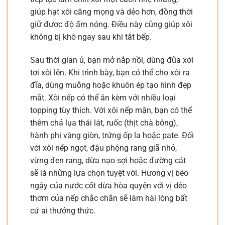
giúp hạt xôi căng mọng và dẻo hơn, đồng thời
giữ được độ ấm nóng. Điều này cũng giúp xôi
không bị khô ngay sau khi tắt bếp.
Sau thời gian ủ, bạn mở nắp nồi, dùng đũa xới
tơi xôi lên. Khi trình bày, bạn có thể cho xôi ra
đĩa, dùng muỗng hoặc khuôn ép tạo hình đẹp
mắt. Xôi nếp có thể ăn kèm với nhiều loại
topping tùy thích. Với xôi nếp mặn, bạn có thể
thêm chả lụa thái lát, ruốc (thịt chà bông),
hành phi vàng giòn, trứng ốp la hoặc pate. Đối
với xôi nếp ngọt, đậu phộng rang giã nhỏ,
vừng đen rang, dừa nạo sợi hoặc đường cát
sẽ là những lựa chọn tuyệt vời. Hương vị béo
ngậy của nước cốt dừa hòa quyện với vị dẻo
thơm của nếp chắc chắn sẽ làm hài lòng bất
cứ ai thưởng thức.