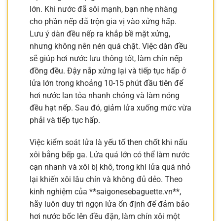
lớn. Khi nước đã sôi mạnh, bạn nhẹ nhàng
cho phần nếp đã trộn gia vị vào xửng hấp.
Lưu ý dàn đều nếp ra khắp bề mặt xửng,
nhưng không nên nén quá chặt. Việc dàn đều
sẽ giúp hơi nước lưu thông tốt, làm chín nếp
đồng đều. Đậy nắp xửng lại và tiếp tục hấp ở
lửa lớn trong khoảng 10-15 phút đầu tiên để
hơi nước lan tỏa nhanh chóng và làm nóng
đều hạt nếp. Sau đó, giảm lửa xuống mức vừa
phải và tiếp tục hấp.
Việc kiểm soát lửa là yếu tố then chốt khi nấu
xôi bằng bếp ga. Lửa quá lớn có thể làm nước
cạn nhanh và xôi bị khô, trong khi lửa quá nhỏ
lại khiến xôi lâu chín và không đủ dẻo. Theo
kinh nghiệm của **saigonesebaguette.vn**,
hãy luôn duy trì ngọn lửa ổn định để đảm bảo
hơi nước bốc lên đều đặn, làm chín xôi một