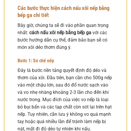
Các bước thực hiện cách nấu xôi nếp bằng
bếp ga chi tiết
Bây giờ, chúng ta sẽ đi vào phần quan trọng
nhất:
cách nấu xôi nếp bằng bếp ga
với các
bước hướng dẫn cụ thể, đảm bảo bạn sẽ có
món xôi dẻo thơm đúng ý.
Bước 1: Sơ chế nếp
Đây là bước nền tảng quyết định độ dẻo và
thơm của xôi. Đầu tiên, bạn cần cho 500g nếp
vào một chậu lớn, sau đó đổ nước sạch vào
và vo nhẹ nhàng khoảng 2-3 lần cho đến khi
nước trong. Mục đích của việc vo nếp là loại
bỏ bụi bẩn và các tạp chất còn sót lại trên hạt
nếp. Tuy nhiên, cần lưu ý không vo quá mạnh
tay hoặc quá nhiều lần để tránh làm nếp bị
nát, mất đi độ dẻo tự nhiên khi nấu.