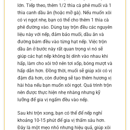
lớn. Tiếp theo, thêm 1/2 thìa cà phê muối và 1
thìa canh dầu ăn (hoặc mỡ gà). Nếu muốn xôi
có vị ngọt nhẹ, bạn có thể cho thêm 1 thìa cà
phê đường vào. Dùng tay trộn đều các nguyên
liệu này với nếp, đảm bảo muối, dầu ăn và
đường bám đều vào từng hạt nếp. Việc trộn
dầu ăn ở bước này rất quan trọng vì nó sẽ
giúp các hạt nếp không bị dính vào nhau khi
hấp, làm cho xôi trở nên tơi xốp, bóng mượt và
hấp dẫn hơn. Đồng thời, muối sẽ giúp xôi có vị
đậm đà hơn, còn đường sẽ tạo thêm hương vị
hài hòa nếu bạn muốn xôi ngọt. Quá trình trộn
nên được thực hiện nhẹ nhàng nhưng kỹ
lưỡng để gia vị ngấm đều vào nếp.
Sau khi trộn xong, bạn có thể để nếp nghỉ
khoảng 10-15 phút để gia vị thấm sâu hơn.
Đây là một mẹo nhỏ nhưng hiệu quả, giúp xôi