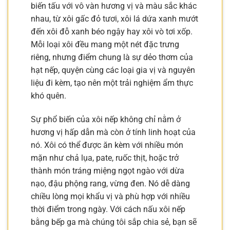
biến tấu với vô vàn hương vị và màu sắc khác
nhau, từ xôi gấc đỏ tươi, xôi lá dứa xanh mướt
đến xôi đỗ xanh béo ngậy hay xôi vò tơi xốp.
Mỗi loại xôi đều mang một nét đặc trưng
riêng, nhưng điểm chung là sự dẻo thơm của
hạt nếp, quyện cùng các loại gia vị và nguyên
liệu đi kèm, tạo nên một trải nghiệm ẩm thực
khó quên.
Sự phổ biến của xôi nếp không chỉ nằm ở
hương vị hấp dẫn mà còn ở tính linh hoạt của
nó. Xôi có thể được ăn kèm với nhiều món
mặn như chả lụa, pate, ruốc thịt, hoặc trở
thành món tráng miệng ngọt ngào với dừa
nạo, đậu phộng rang, vừng đen. Nó dễ dàng
chiều lòng mọi khẩu vị và phù hợp với nhiều
thời điểm trong ngày. Với cách nấu xôi nếp
bằng bếp ga mà chúng tôi sắp chia sẻ, bạn sẽ