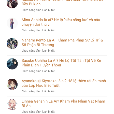
đăng
là
Đầy Bi kịch
nhất
quang
ai?
khiến
ở
Chức năng bình luận bị tắt
Chân
cộng
Kaneki
dung
đồng
Ken
Mina Ashido là ai? Hé lộ ‘siêu năng lực’ và câu
kiếm
mạng
Là
chuyện đời thú vị
sĩ
bàn
Ai?
huyền
tán
ở
Chức năng bình luận bị tắt
Khám
thoại
Mina
Phá
và
Ashido
Nanami Kento Là Ai: Khám Phá Pháp Sư Lý Trí &
Hành
những
là
Số Phận Bi Thương
Trình
bí
ai?
Biến
ẩn
ở
Chức năng bình luận bị tắt
Hé
Đổi
Nanami
lộ
Đầy
Kento
Sasuke Uchiha Là Ai? Hé Lộ Tất Tần Tật Về Kẻ
‘siêu
Bi
Là
Phản Diện Huyền Thoại
năng
kịch
Ai:
lực’
ở
Chức năng bình luận bị tắt
Khám
và
Sasuke
Phá
câu
Uchiha
Ayanokouji Kiyotaka là ai? Hé lộ thiên tài ẩn mình
Pháp
chuyện
Là
của Lớp Học Biết Tuốt
Sư
đời
Ai?
Lý
thú
ở
Chức năng bình luận bị tắt
Hé
Trí
vị
Ayanokouji
Lộ
&
Kiyotaka
Linnea Genshin Là Ai? Khám Phá Nhân Vật Nham
Tất
Số
là
Bí Ẩn
Tần
Phận
ai?
Tật
Bi
ở
Chức năng bình luận bị tắt
Hé