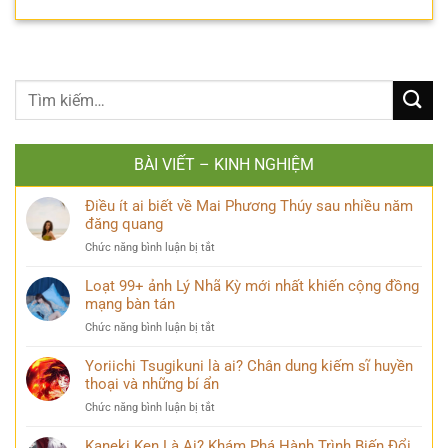
BÀI VIẾT – KINH NGHIỆM
Điều ít ai biết về Mai Phương Thúy sau nhiều năm
đăng quang
ở
Chức năng bình luận bị tắt
Điều
ít
Loạt 99+ ảnh Lý Nhã Kỳ mới nhất khiến cộng đồng
ai
mạng bàn tán
biết
ở
Chức năng bình luận bị tắt
về
Loạt
Mai
99+
Yoriichi Tsugikuni là ai? Chân dung kiếm sĩ huyền
Phương
ảnh
thoại và những bí ẩn
Thúy
Lý
sau
ở
Chức năng bình luận bị tắt
Nhã
nhiều
Yoriichi
Kỳ
năm
Tsugikuni
Kaneki Ken Là Ai? Khám Phá Hành Trình Biến Đổi
mới