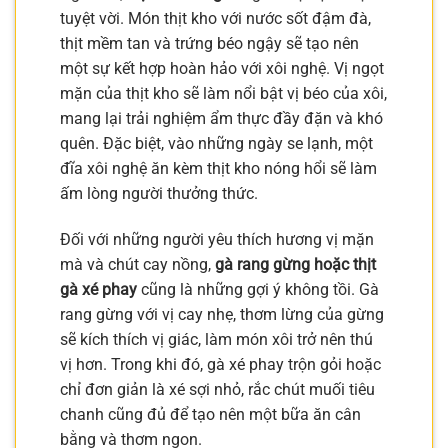
tuyệt vời. Món thịt kho với nước sốt đậm đà,
thịt mềm tan và trứng béo ngậy sẽ tạo nên
một sự kết hợp hoàn hảo với xôi nghệ. Vị ngọt
mặn của thịt kho sẽ làm nổi bật vị béo của xôi,
mang lại trải nghiệm ẩm thực đầy đặn và khó
quên. Đặc biệt, vào những ngày se lạnh, một
đĩa xôi nghệ ăn kèm thịt kho nóng hổi sẽ làm
ấm lòng người thưởng thức.
Đối với những người yêu thích hương vị mặn
mà và chút cay nồng,
gà rang gừng hoặc thịt
gà xé phay
cũng là những gợi ý không tồi. Gà
rang gừng với vị cay nhẹ, thơm lừng của gừng
sẽ kích thích vị giác, làm món xôi trở nên thú
vị hơn. Trong khi đó, gà xé phay trộn gỏi hoặc
chỉ đơn giản là xé sợi nhỏ, rắc chút muối tiêu
chanh cũng đủ để tạo nên một bữa ăn cân
bằng và thơm ngon.