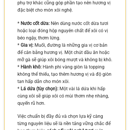
phụ trợ khác cũng góp phần tạo nên hương vị
đặc biệt cho món xôi nghệ.
*
Nước cốt dừa:
Nên dùng nước cốt dừa tươi
hoặc loại đóng hộp nguyên chất để xôi có vị
béo ngậy, thơm lừng.
*
Gia vị:
Muối, đường là những gia vị cơ bản
để cân bằng hương vị. Một chút dầu ăn hoặc
mỡ gà sẽ giúp xôi bóng mượt và không bị khô.
*
Hành khô:
Hành phi vàng giòn là topping
không thể thiếu, tạo thêm hương vị và độ giòn
tan hấp dẫn cho món xôi.
*
Lá dứa (tùy chọn):
Một vài lá dứa khi hấp
cùng xôi sẽ giúp xôi có mùi thơm nhẹ nhàng,
quyến rũ hơn.
Việc chuẩn bị đầy đủ và chọn lựa kỹ càng
từng nguyên liệu sẽ là nền tảng vững chắc để