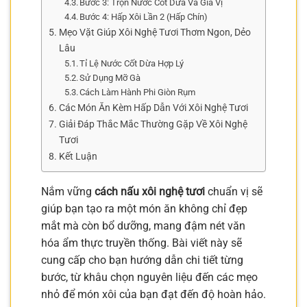
Bước 3: Trộn Nước Cốt Dừa Và Gia Vị
Bước 4: Hấp Xôi Lần 2 (Hấp Chín)
Mẹo Vặt Giúp Xôi Nghệ Tươi Thơm Ngon, Dẻo
Lâu
Tỉ Lệ Nước Cốt Dừa Hợp Lý
Sử Dụng Mỡ Gà
Cách Làm Hành Phi Giòn Rụm
Các Món Ăn Kèm Hấp Dẫn Với Xôi Nghệ Tươi
Giải Đáp Thắc Mắc Thường Gặp Về Xôi Nghệ
Tươi
Kết Luận
Nắm vững
cách nấu xôi nghệ tươi
chuẩn vị sẽ
giúp bạn tạo ra một món ăn không chỉ đẹp
mắt mà còn bổ dưỡng, mang đậm nét văn
hóa ẩm thực truyền thống. Bài viết này sẽ
cung cấp cho bạn hướng dẫn chi tiết từng
bước, từ khâu chọn nguyên liệu đến các mẹo
nhỏ để món xôi của bạn đạt đến độ hoàn hảo.