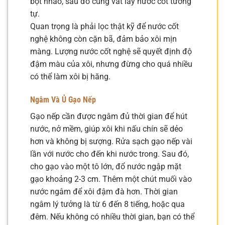
bột nhão, sau đó cũng vắt lấy nước cốt tương
tự.
Quan trọng là phải lọc thật kỹ để nước cốt
nghệ không còn cặn bã, đảm bảo xôi mịn
màng. Lượng nước cốt nghệ sẽ quyết định độ
đậm màu của xôi, nhưng đừng cho quá nhiều
có thể làm xôi bị hăng.
Ngâm Và Ủ Gạo Nếp
Gạo nếp cần được ngâm đủ thời gian để hút
nước, nở mềm, giúp xôi khi nấu chín sẽ dẻo
hơn và không bị sượng. Rửa sạch gạo nếp vài
lần với nước cho đến khi nước trong. Sau đó,
cho gạo vào một tô lớn, đổ nước ngập mặt
gạo khoảng 2-3 cm. Thêm một chút muối vào
nước ngâm để xôi đậm đà hơn. Thời gian
ngâm lý tưởng là từ 6 đến 8 tiếng, hoặc qua
đêm. Nếu không có nhiều thời gian, bạn có thể