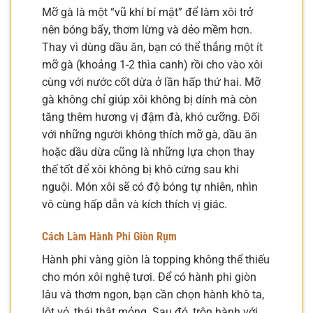
Mỡ gà là một “vũ khí bí mật” để làm xôi trở
nên bóng bẩy, thơm lừng và dẻo mềm hơn.
Thay vì dùng dầu ăn, bạn có thể thắng một ít
mỡ gà (khoảng 1-2 thìa canh) rồi cho vào xôi
cùng với nước cốt dừa ở lần hấp thứ hai. Mỡ
gà không chỉ giúp xôi không bị dính mà còn
tăng thêm hương vị đậm đà, khó cưỡng. Đối
với những người không thích mỡ gà, dầu ăn
hoặc dầu dừa cũng là những lựa chọn thay
thế tốt để xôi không bị khô cứng sau khi
nguội. Món xôi sẽ có độ bóng tự nhiên, nhìn
vô cùng hấp dẫn và kích thích vị giác.
Cách Làm Hành Phi Giòn Rụm
Hành phi vàng giòn là topping không thể thiếu
cho món xôi nghệ tươi. Để có hành phi giòn
lâu và thơm ngon, bạn cần chọn hành khô ta,
lột vỏ, thái thật mỏng. Sau đó, trộn hành với