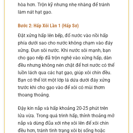
hòa hơn. Trộn kỹ nhưng nhẹ nhàng để tránh
làm nát hạt gạo.
Bước 2: Hấp Xôi Lần 1 (Hấp Sơ)
Đặt xửng hấp lên bếp, đổ nước vào nồi hấp
phía dưới sao cho nước không chạm vào đáy
xửng. Đun sôi nước. Khi nước sôi mạnh, bạn
cho gạo nếp đã trộn nghệ vào xửng hấp, dàn
đều nhưng không nén chặt để hơi nước có thể
luồn lách qua các hạt gạo, giúp xôi chín đều.
Bạn có thể lót một lớp lá dứa dưới đáy xửng
trước khi cho gạo vào để xôi có mùi thơm
thoang thoảng.
Đậy kín nắp và hấp khoảng 20-25 phút trên
lửa vừa. Trong quá trình hấp, thỉnh thoảng mở
nắp và dùng đũa xới nhẹ xôi lên để xôi chín
đều hơn, tránh tình trạng xôi bị sống hoặc