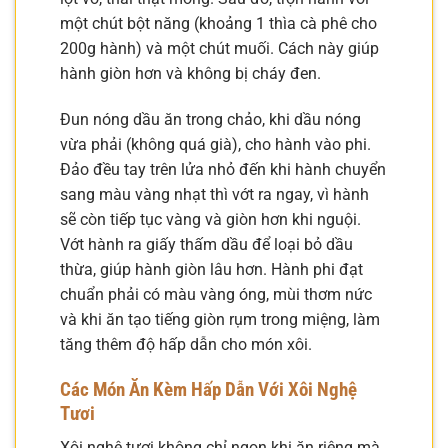
một chút bột năng (khoảng 1 thìa cà phê cho
200g hành) và một chút muối. Cách này giúp
hành giòn hơn và không bị cháy đen.
Đun nóng dầu ăn trong chảo, khi dầu nóng
vừa phải (không quá già), cho hành vào phi.
Đảo đều tay trên lửa nhỏ đến khi hành chuyển
sang màu vàng nhạt thì vớt ra ngay, vì hành
sẽ còn tiếp tục vàng và giòn hơn khi nguội.
Vớt hành ra giấy thấm dầu để loại bỏ dầu
thừa, giúp hành giòn lâu hơn. Hành phi đạt
chuẩn phải có màu vàng óng, mùi thơm nức
và khi ăn tạo tiếng giòn rụm trong miệng, làm
tăng thêm độ hấp dẫn cho món xôi.
Các Món Ăn Kèm Hấp Dẫn Với Xôi Nghệ
Tươi
Xôi nghệ tươi không chỉ ngon khi ăn riêng mà