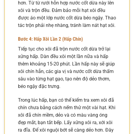
hơn. Từ từ rưới hỗn hợp nước cốt dừa này lên
xôi và trộn đều. Đảm bảo mỗi hạt xôi đều
được áo một lớp nước cốt dừa béo ngậy. Thao
tác trộn phải nhẹ nhàng, tránh làm nát hạt xôi.
Bước 4: Hấp Xôi Lần 2 (Hấp Chín)
Tiếp tục cho xôi đã trộn nước cốt dừa trở lại
xửng hấp. Dàn đều xôi một lần nữa và hấp
thêm khoảng 15-20 phút. Lần hấp này sẽ giúp
xôi chín hẳn, các gia vị và nước cốt dừa thấm
sâu vào từng hạt gạo, tạo nên độ dẻo thơm,
béo ngậy đặc trưng.
Trong lúc hấp, bạn có thể kiểm tra xem xôi đã
chín chưa bằng cách nếm thử một vài hạt. Khi
xôi đã chín mềm, dẻo và có màu vàng óng
đẹp mắt, bạn tắt bếp. Lấy xửng xôi ra, xới xôi
ra đĩa. Để xôi nguội bớt sẽ càng dẻo hơn. Đây