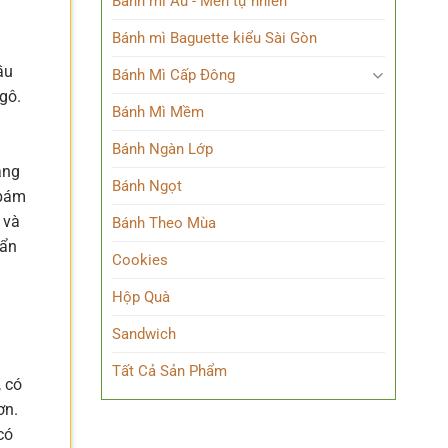
Bánh mì Âu - Men tự nhiên
Bánh mì Baguette kiểu Sài Gòn
ầu
Bánh Mì Cấp Đông
gô.
Bánh Mì Mềm
Bánh Ngàn Lớp
ang
Bánh Ngọt
 bám
 và
Bánh Theo Mùa
uẩn
Cookies
Hộp Quà
Sandwich
Tất Cả Sản Phẩm
, có
ơn.
có