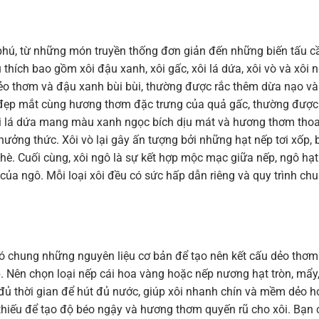
phú, từ những món truyền thống đơn giản đến những biến tấu c
thích bao gồm xôi đậu xanh, xôi gấc, xôi lá dứa, xôi vò và xôi n
 dẻo thơm và đậu xanh bùi bùi, thường được rắc thêm dừa nạo và
 đẹp mắt cùng hương thơm đặc trưng của quả gấc, thường được
ôi lá dứa mang màu xanh ngọc bích dịu mát và hương thơm tho
thưởng thức. Xôi vò lại gây ấn tượng bởi những hạt nếp tơi xốp,
è. Cuối cùng, xôi ngô là sự kết hợp mộc mạc giữa nếp, ngô hạt
của ngô. Mỗi loại xôi đều có sức hấp dẫn riêng và quy trình ch
có chung những nguyên liệu cơ bản để tạo nên kết cấu dẻo thơm
p. Nên chọn loại nếp cái hoa vàng hoặc nếp nương hạt tròn, mẩy
ủ thời gian để hút đủ nước, giúp xôi nhanh chín và mềm dẻo h
 thiếu để tạo độ béo ngậy và hương thơm quyến rũ cho xôi. Bạn 