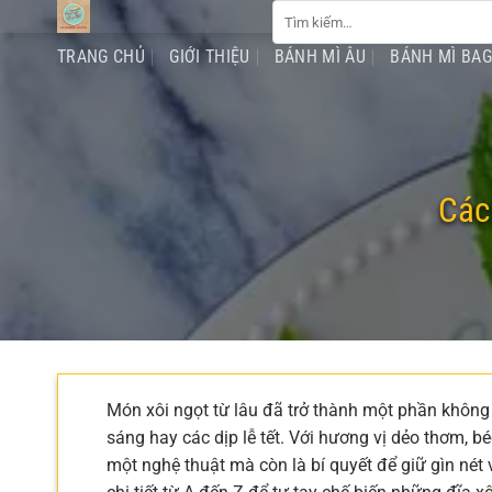
Tìm
Chuyển
kiếm:
đến
TRANG CHỦ
GIỚI THIỆU
BÁNH MÌ ÂU
BÁNH MÌ BA
nội
dung
Các
Món xôi ngọt từ lâu đã trở thành một phần không 
sáng hay các dịp lễ tết. Với hương vị dẻo thơm, 
một nghệ thuật mà còn là bí quyết để giữ gìn nét