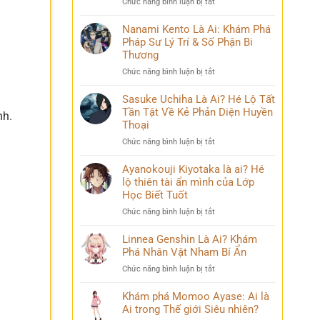
ở
Chức năng bình luận bị tắt
Phá
và
Mina
Hành
những
Ashido
Nanami Kento Là Ai: Khám Phá
Trình
bí
là
Pháp Sư Lý Trí & Số Phận Bi
Biến
ẩn
ai?
Đổi
Thương
Hé
Đầy
ở
Chức năng bình luận bị tắt
lộ
Bi
Nanami
‘siêu
kịch
Kento
Sasuke Uchiha Là Ai? Hé Lộ Tất
năng
Là
Tần Tật Về Kẻ Phản Diện Huyền
lực’
nh.
Ai:
và
Thoại
Khám
câu
ở
Chức năng bình luận bị tắt
Phá
chuyện
Sasuke
Pháp
đời
Uchiha
Ayanokouji Kiyotaka là ai? Hé
Sư
thú
Là
lộ thiên tài ẩn mình của Lớp
Lý
vị
Ai?
Trí
Học Biết Tuốt
Hé
&
ở
Chức năng bình luận bị tắt
Lộ
Số
Ayanokouji
Tất
Phận
Kiyotaka
Linnea Genshin Là Ai? Khám
Tần
Bi
là
Phá Nhân Vật Nham Bí Ẩn
Tật
Thương
ai?
Về
ở
Chức năng bình luận bị tắt
Hé
Kẻ
Linnea
lộ
Phản
Genshin
Khám phá Momoo Ayase: Ai là
thiên
Diện
Là
Ai trong Thế giới Siêu nhiên?
tài
Huyền
Ai?