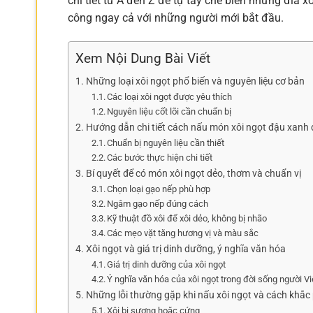
chi tiết từ A đến Z để tự tay chế biến những đĩa
công ngay cả với những người mới bắt đầu.
Xem Nội Dung Bài Viết
Những loại xôi ngọt phổ biến và nguyên liệu cơ bản
Các loại xôi ngọt được yêu thích
Nguyên liệu cốt lõi cần chuẩn bị
Hướng dẫn chi tiết cách nấu món xôi ngọt đậu xanh
Chuẩn bị nguyên liệu cần thiết
Các bước thực hiện chi tiết
Bí quyết để có món xôi ngọt dẻo, thơm và chuẩn vị
Chọn loại gạo nếp phù hợp
Ngâm gạo nếp đúng cách
Kỹ thuật đồ xôi để xôi dẻo, không bị nhão
Các mẹo vặt tăng hương vị và màu sắc
Xôi ngọt và giá trị dinh dưỡng, ý nghĩa văn hóa
Giá trị dinh dưỡng của xôi ngọt
Ý nghĩa văn hóa của xôi ngọt trong đời sống người Vi
Những lỗi thường gặp khi nấu xôi ngọt và cách khắc
Xôi bị sượng hoặc cứng