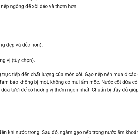
 nếp ngỗng để xôi dẻo và thơm hơn.
óng đẹp và dẻo hơn).
.
ng vị (tùy chọn).
g trực tiếp đến chất lượng của món xôi. Gạo nếp nên mua ở các
n đảm bảo không bị mọt, không có mùi ẩm mốc. Nước cốt dừa có
ừ dừa tươi để có hương vị thơm ngon nhất. Chuẩn bị đầy đủ giú
 đến khi nước trong. Sau đó, ngâm gạo nếp trong nước ấm khoả