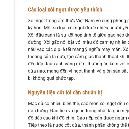
Các loại xôi ngọt được yêu thích
Xôi ngọt trong ẩm thực Việt Nam vô cùng phong 
kỳ hơn. Một số loại xôi ngọt được nhiều người yêu 
Xôi đậu xanh là sự kết hợp tinh tế giữa gạo nếp
đường. Xôi gấc nổi bật với màu đỏ cam tự nhiên
nấu vào các dịp lễ tết mang ý nghĩa may mắn. X
thoảng của lá dứa, tạo cảm giác thanh thoát khi 
đều lớp đậu xanh vàng ươm, thường ăn kèm với ch
dừa nạo, mang đến vị ngọt thanh và giòn sần sật 
bị không quá phức tạp.
Nguyên liệu cốt lõi cần chuẩn bị
Mặc dù có nhiều biến thể, các món xôi ngọt đều 
đặc trưng. Đầu tiên và quan trọng nhất là gạo nế
độ dẻo cao khi đồ chín. Gạo nếp cần được ngâm đ
Tiếp theo là nước cốt dừa, thành phần không thể