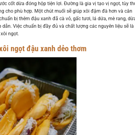
ớc cốt dừa đóng hộp tiện lợi. Đường là gia vị tạo vị ngọt, tùy t
ng cho phù hợp. Một chút muối sẽ giúp xôi đậm đà hơn và cân
ể chuẩn bị thêm đậu xanh đã cà vỏ, gấc tươi, lá dứa, mè rang, dừ
 dẫn. Việc chuẩn bị đầy đủ và chất lượng các nguyên liệu sẽ là
xôi ngọt.
 xôi ngọt đậu xanh dẻo thơm