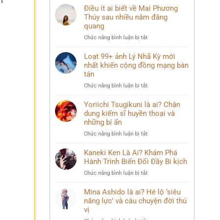
h
Điều ít ai biết về Mai Phương
Thúy sau nhiều năm đăng
quang
ở
Chức năng bình luận bị tắt
Điều
ít
Loạt 99+ ảnh Lý Nhã Kỳ mới
ai
nhất khiến cộng đồng mạng bàn
biết
tán
về
ở
Chức năng bình luận bị tắt
Mai
Loạt
Phương
99+
Yoriichi Tsugikuni là ai? Chân
Thúy
ảnh
dung kiếm sĩ huyền thoại và
sau
Lý
nhiều
những bí ẩn
Nhã
năm
ở
Chức năng bình luận bị tắt
Kỳ
đăng
Yoriichi
mới
quang
Tsugikuni
Kaneki Ken Là Ai? Khám Phá
nhất
là
Hành Trình Biến Đổi Đầy Bi kịch
khiến
ai?
cộng
ở
Chức năng bình luận bị tắt
Chân
đồng
Kaneki
dung
mạng
Ken
Mina Ashido là ai? Hé lộ ‘siêu
kiếm
bàn
Là
năng lực’ và câu chuyện đời thú
sĩ
tán
Ai?
vị
huyền
Khám
thoại