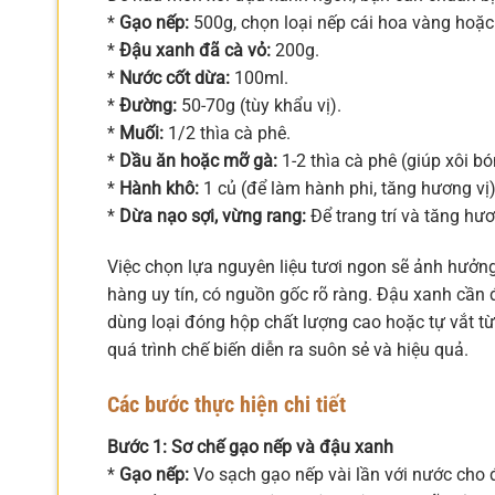
*
Gạo nếp:
500g, chọn loại nếp cái hoa vàng hoặc
*
Đậu xanh đã cà vỏ:
200g.
*
Nước cốt dừa:
100ml.
*
Đường:
50-70g (tùy khẩu vị).
*
Muối:
1/2 thìa cà phê.
*
Dầu ăn hoặc mỡ gà:
1-2 thìa cà phê (giúp xôi b
*
Hành khô:
1 củ (để làm hành phi, tăng hương vị)
*
Dừa nạo sợi, vừng rang:
Để trang trí và tăng hươ
Việc chọn lựa nguyên liệu tươi ngon sẽ ảnh hưởn
hàng uy tín, có nguồn gốc rõ ràng. Đậu xanh cầ
dùng loại đóng hộp chất lượng cao hoặc tự vắt t
quá trình chế biến diễn ra suôn sẻ và hiệu quả.
Các bước thực hiện chi tiết
Bước 1: Sơ chế gạo nếp và đậu xanh
*
Gạo nếp:
Vo sạch gạo nếp vài lần với nước cho