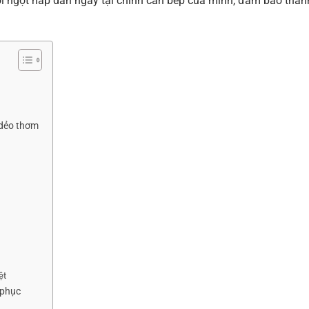
 xôi ngọt hấp dẫn ngay tại chính căn bếp của mình, đảm bảo thàn
 dẻo thơm
ệt
 phục