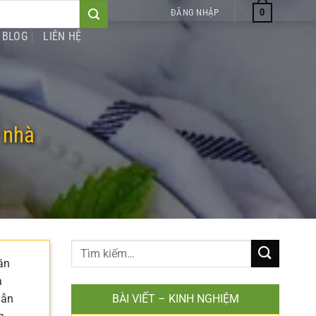
0
ĐĂNG NHẬP
BLOG
LIÊN HỆ
 nhà
ăn
à
dẫn
BÀI VIẾT – KINH NGHIỆM