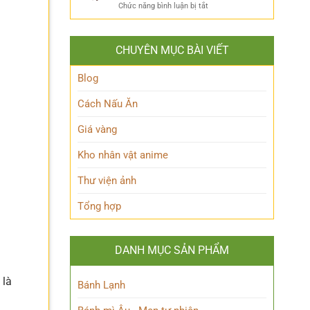
ẩn
Thoại
ở
Chức năng bình luận bị tắt
Khám
mình
Khám
Phá
của
phá
Nhân
Lớp
Momoo
Vật
Học
CHUYÊN MỤC BÀI VIẾT
Ayase:
Nham
Biết
Ai
Bí
Tuốt
là
Blog
Ẩn
Ai
trong
Cách Nấu Ăn
Thế
giới
Giá vàng
Siêu
nhiên?
Kho nhân vật anime
Thư viện ảnh
Tổng hợp
DANH MỤC SẢN PHẨM
 là
Bánh Lạnh