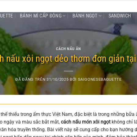
GUETTE
BÁNH MÌ CẤP ĐÔNG
BÁNH NGỌT
SANDWICH
CÁCH NẤU ĂN
h nấu xôi ngọt dẻo thơm đơn giản tại
ĐÃ ĐĂNG TRÊN
31/10/2025
BỞI
SAIGONESEBAGUETTE
thể thiếu trong ẩm thực Việt Nam, đặc biệt là trong những bữa 
béo ngậy và màu sắc bắt mắt,
cách nấu món xôi ngọt
không chỉ l
 văn hóa truyền thống. Bài viết này sẽ cung cấp cho bạn hướng 