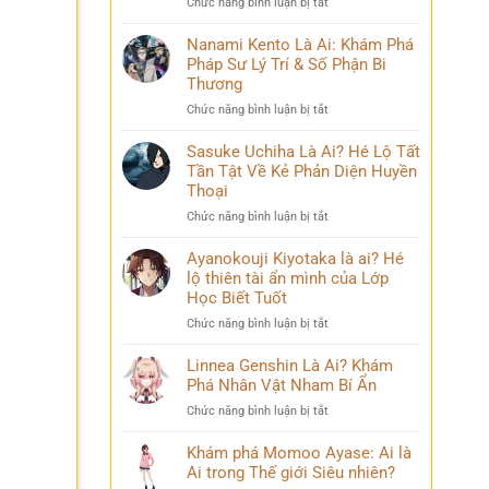
ở
Chức năng bình luận bị tắt
Phá
và
Mina
Hành
những
Ashido
Nanami Kento Là Ai: Khám Phá
Trình
bí
là
Pháp Sư Lý Trí & Số Phận Bi
Biến
ẩn
ai?
Đổi
Thương
Hé
Đầy
ở
Chức năng bình luận bị tắt
lộ
Bi
Nanami
‘siêu
kịch
Kento
Sasuke Uchiha Là Ai? Hé Lộ Tất
năng
Là
Tần Tật Về Kẻ Phản Diện Huyền
lực’
Ai:
và
Thoại
Khám
câu
ở
Chức năng bình luận bị tắt
Phá
chuyện
Sasuke
Pháp
đời
Uchiha
Ayanokouji Kiyotaka là ai? Hé
Sư
thú
Là
lộ thiên tài ẩn mình của Lớp
Lý
vị
Ai?
Trí
Học Biết Tuốt
Hé
&
ở
Chức năng bình luận bị tắt
Lộ
Số
Ayanokouji
Tất
Phận
Kiyotaka
Linnea Genshin Là Ai? Khám
Tần
Bi
là
Phá Nhân Vật Nham Bí Ẩn
Tật
Thương
ai?
Về
ở
Chức năng bình luận bị tắt
Hé
Kẻ
Linnea
lộ
Phản
Genshin
Khám phá Momoo Ayase: Ai là
thiên
Diện
Là
Ai trong Thế giới Siêu nhiên?
tài
Huyền
Ai?