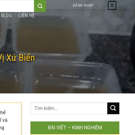
0
ĐĂNG NHẬP
BLOG
LIÊN HỆ
ị Xứ Biển
thể
ế và
ng
BÀI VIẾT – KINH NGHIỆM