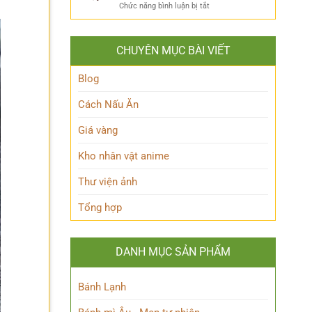
ẩn
Thoại
ở
Chức năng bình luận bị tắt
Khám
mình
Khám
Phá
của
phá
Nhân
Lớp
Momoo
Vật
Học
CHUYÊN MỤC BÀI VIẾT
Ayase:
Nham
Biết
Ai
Bí
Tuốt
là
Blog
Ẩn
Ai
trong
Cách Nấu Ăn
Thế
giới
Giá vàng
Siêu
nhiên?
Kho nhân vật anime
Thư viện ảnh
Tổng hợp
DANH MỤC SẢN PHẨM
Bánh Lạnh