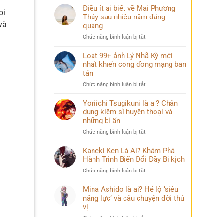
Điều ít ai biết về Mai Phương
oi
Thúy sau nhiều năm đăng
và
quang
ở
Chức năng bình luận bị tắt
Điều
ít
Loạt 99+ ảnh Lý Nhã Kỳ mới
ai
nhất khiến cộng đồng mạng bàn
biết
tán
về
ở
Chức năng bình luận bị tắt
Mai
Loạt
Phương
99+
Yoriichi Tsugikuni là ai? Chân
Thúy
ảnh
dung kiếm sĩ huyền thoại và
sau
Lý
nhiều
những bí ẩn
Nhã
năm
ở
Chức năng bình luận bị tắt
Kỳ
đăng
Yoriichi
mới
quang
Tsugikuni
Kaneki Ken Là Ai? Khám Phá
nhất
là
Hành Trình Biến Đổi Đầy Bi kịch
khiến
ai?
cộng
ở
Chức năng bình luận bị tắt
Chân
đồng
Kaneki
dung
mạng
Ken
Mina Ashido là ai? Hé lộ ‘siêu
kiếm
bàn
Là
năng lực’ và câu chuyện đời thú
sĩ
tán
Ai?
vị
huyền
Khám
thoại