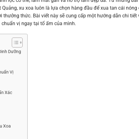
anh lọc cơ thể, làm mát gan và hỗ trợ làm đẹp da. Từ những bãi
 Quảng, xu xoa luôn là lựa chọn hàng đầu để xua tan cái nóng 
i thưởng thức. Bài viết này sẽ cung cấp một hướng dẫn chi tiết 
 chuẩn vị ngay tại tổ ấm của mình.
 Dinh Dưỡng
huẩn Vị
ẩn Xác
u Xoa