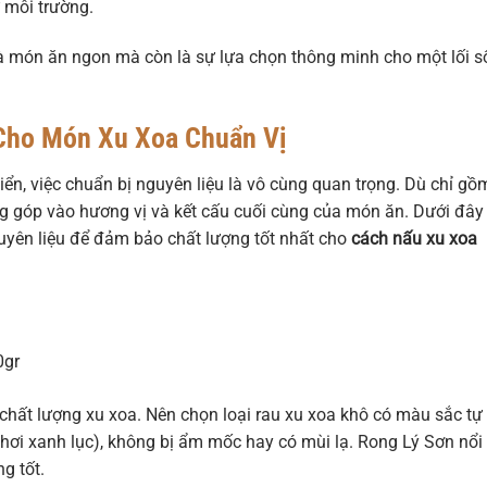
 môi trường.
ỉ là món ăn ngon mà còn là sự lựa chọn thông minh cho một lối 
Cho Món Xu Xoa Chuẩn Vị
n, việc chuẩn bị nguyên liệu là vô cùng quan trọng. Dù chỉ gồ
g góp vào hương vị và kết cấu cuối cùng của món ăn. Dưới đây 
guyên liệu để đảm bảo chất lượng tốt nhất cho
cách nấu xu xoa
gr
 chất lượng xu xoa. Nên chọn loại rau xu xoa khô có màu sắc tự
ơi xanh lục), không bị ẩm mốc hay có mùi lạ. Rong Lý Sơn nổi
g tốt.