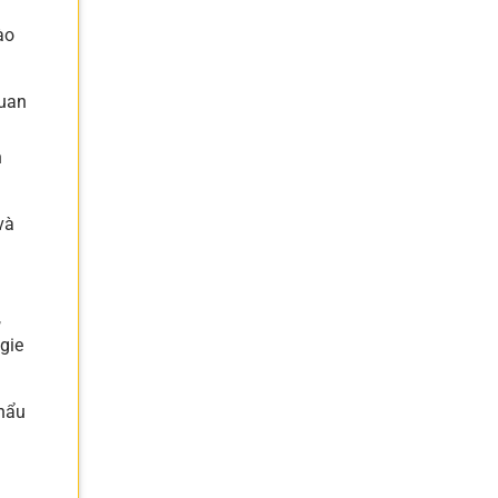
ào
quan
n
và
,
gie
khẩu