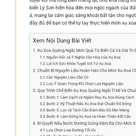
tuyệt vời mà rong biển mang lại, như khả năng th
biển Lý Sơn hiền hòa đến mọi ngóc ngách của đất
ả, mang lại cảm giác sảng khoái bất tận cho ngườ
đầy đủ để bạn có thể tự tay thực hiện món xu xoa
Xem Nội Dung Bài Viết
Xu Xoa Quảng Ngãi: Món Quà Từ Biển Cả Và Giá Trị
Nguồn Gốc và Ý Nghĩa Văn Hóa của Xu Xoa
Lợi Ích Sức Khỏe Tuyệt Vời Từ Xu Xoa
Chuẩn Bị Nguyên Liệu Hoàn Hảo Cho Món Xu Xoa C
Các Nguyên Liệu Cần Có
Lưu Ý Quan Trọng Khi Chọn Lựa Nguyên Liệu
Quy Trình Chế Biến Xu Xoa Quảng Ngãi Tỉ Mỉ Và Chu
Bước 1: Làm Sạch và Ngâm Rau Xu Xoa Đúng Cách
Bước 2: Kỹ Thuật Nấu Xu Xoa Đạt Chuẩn Độ Đông
Bước 3: Lọc và Tách Cặn Đảm Bảo Độ Mịn Màng
Bước 4: Làm Đông Xu Xoa và Hoàn Thiện Kết Cấu
Bí Quyết Nấu Nước Đường Gừng Đậm Đà Cho Món X
Lựa Chọn Loại Đường Tối Ưu