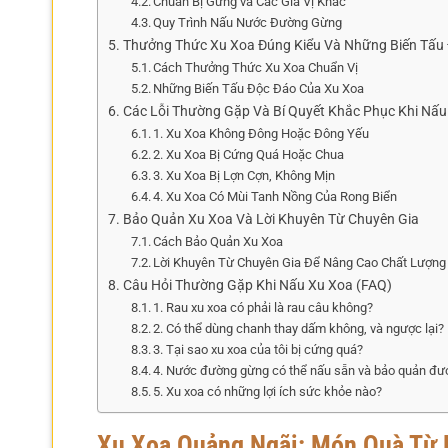
Chuẩn Bị Gừng và Các Gia Vị Khác
Quy Trình Nấu Nước Đường Gừng
Thưởng Thức Xu Xoa Đúng Kiểu Và Những Biến Tấu
Cách Thưởng Thức Xu Xoa Chuẩn Vị
Những Biến Tấu Độc Đáo Của Xu Xoa
Các Lỗi Thường Gặp Và Bí Quyết Khắc Phục Khi Nấu
1. Xu Xoa Không Đông Hoặc Đông Yếu
2. Xu Xoa Bị Cứng Quá Hoặc Chua
3. Xu Xoa Bị Lợn Cợn, Không Mịn
4. Xu Xoa Có Mùi Tanh Nồng Của Rong Biển
Bảo Quản Xu Xoa Và Lời Khuyên Từ Chuyên Gia
Cách Bảo Quản Xu Xoa
Lời Khuyên Từ Chuyên Gia Để Nâng Cao Chất Lượng
Câu Hỏi Thường Gặp Khi Nấu Xu Xoa (FAQ)
1. Rau xu xoa có phải là rau câu không?
2. Có thể dùng chanh thay dấm không, và ngược lại?
3. Tại sao xu xoa của tôi bị cứng quá?
4. Nước đường gừng có thể nấu sẵn và bảo quản đư
5. Xu xoa có những lợi ích sức khỏe nào?
Xu Xoa Quảng Ngãi: Món Quà Từ B