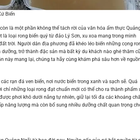
Xứ Biển
 còn là một phần không thể tách rời của văn hóa ẩm thực Quản
ệt là loại rong biển quý từ đảo Lý Sơn, xu xoa mang trong mình
 đất trời. Người dân địa phương đã khéo léo biến những cọng ro
h dưỡng, trở thành đặc sản mà bất kỳ du khách nào ghé thăm c
 ăn này mang lại, chúng ta hãy cùng khám phá sâu hơn về nguồ
các rạn đá ven biển, nơi nước biển trong xanh và sạch sẽ. Quá
bởi chỉ những loại rong đạt chuẩn mới có thể cho ra thành phẩm 
được phơi khô dưới nắng tự nhiên, giữ lại tối đa các khoáng chấ
 cấp năng lượng mà còn bổ sung nhiều dưỡng chất quan trọng ch