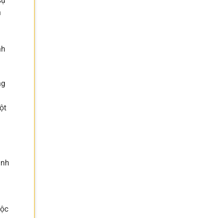
sự
h
nh
ng
ột
inh
độc