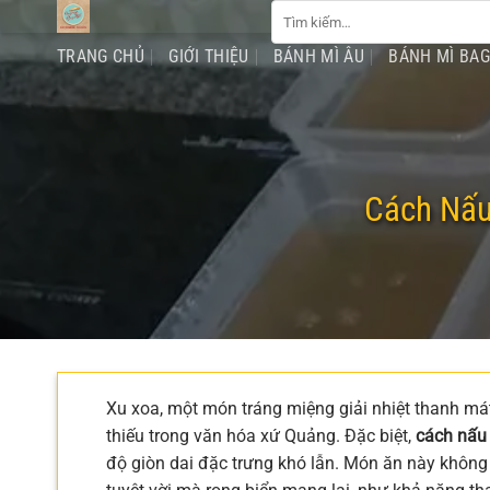
Tìm
Chuyển
kiếm:
đến
TRANG CHỦ
GIỚI THIỆU
BÁNH MÌ ÂU
BÁNH MÌ BA
nội
dung
Cách Nấu
Xu xoa, một món tráng miệng giải nhiệt thanh mát
thiếu trong văn hóa xứ Quảng. Đặc biệt,
cách nấu
độ giòn dai đặc trưng khó lẫn. Món ăn này không 