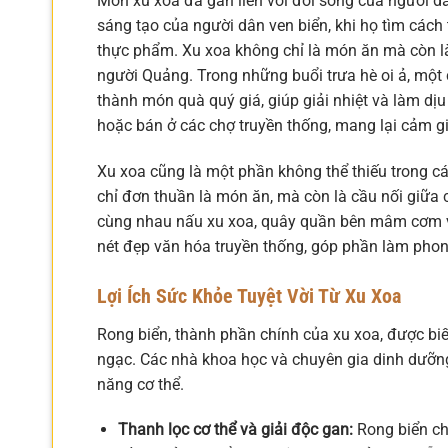
Món xu xoa đã gắn liền với đời sống của người d
sáng tạo của người dân ven biển, khi họ tìm cách
thực phẩm. Xu xoa không chỉ là món ăn mà còn là 
người Quảng. Trong những buổi trưa hè oi ả, một
thành món quà quý giá, giúp giải nhiệt và làm dị
hoặc bán ở các chợ truyền thống, mang lại cảm gi
Xu xoa cũng là một phần không thể thiếu trong các
chỉ đơn thuần là món ăn, mà còn là cầu nối giữa c
cùng nhau nấu xu xoa, quây quần bên mâm cơm v
nét đẹp văn hóa truyền thống, góp phần làm pho
Lợi Ích Sức Khỏe Tuyệt Vời Từ Xu Xoa
Rong biển, thành phần chính của xu xoa, được biế
ngạc. Các nhà khoa học và chuyên gia dinh dưỡng 
năng cơ thể.
Thanh lọc cơ thể và giải độc gan:
Rong biển chứ