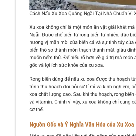
Cách Nấu Xu Xoa Quảng Ngãi Tại Nhà Chuẩn Vị 
Xu xoa không chỉ là một món ăn vặt giải khát mà
Ngãi. Được chế biến từ rong biển tự nhiên, đặc bi
hương vị mặn mòi của biển cả và sự tinh túy của
biển thô sơ thành món thạch thanh mát, giàu din
muốn nếm thử. Để hiểu rõ hơn về giá trị mà món
gốc và lợi ích sức khỏe của xu xoa.
Rong biển dùng để nấu xu xoa được thu hoạch từ 
trình thu hoạch đòi hỏi sự tỉ mỉ và kinh nghiệm, 
xoa chất lượng cao. Sau khi thu hoạch, rong biển 
và vitamin. Chính vì vậy, xu xoa không chỉ cung
cơ thể.
Nguồn Gốc và Ý Nghĩa Văn Hóa của Xu Xoa