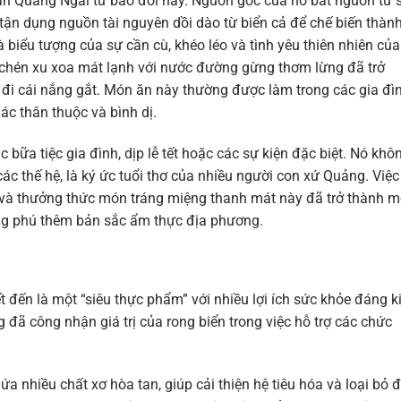
ân Quảng Ngãi từ bao đời nay. Nguồn gốc của nó bắt nguồn từ 
 tận dụng nguồn tài nguyên dồi dào từ biển cả để chế biến thàn
biểu tượng của sự cần cù, khéo léo và tình yêu thiên nhiên của
 chén xu xoa mát lạnh với nước đường gừng thơm lừng đã trở
u đi cái nắng gắt. Món ăn này thường được làm trong các gia đì
ác thân thuộc và bình dị.
 bữa tiệc gia đình, dịp lễ tết hoặc các sự kiện đặc biệt. Nó khô
ác thế hệ, là ký ức tuổi thơ của nhiều người con xứ Quảng. Việc
à thưởng thức món tráng miệng thanh mát này đã trở thành m
ng phú thêm bản sắc ẩm thực địa phương.
t đến là một “siêu thực phẩm” với nhiều lợi ích sức khỏe đáng k
đã công nhận giá trị của rong biển trong việc hỗ trợ các chức
a nhiều chất xơ hòa tan, giúp cải thiện hệ tiêu hóa và loại bỏ 