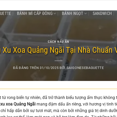
GUETTE
BÁNH MÌ CẤP ĐÔNG
BÁNH NGỌT
SANDWICH
CÁCH NẤU ĂN
 Xu Xoa Quảng Ngãi Tại Nhà Chuẩn V
ĐÃ ĐĂNG TRÊN
31/10/2025
BỞI
SAIGONESEBAGUETTE
 từ rong biển tự nhiên, đã trở thành biểu tượng ẩm thực không 
 xu xoa Quảng Ngãi
mang đậm dấu ấn riêng, với hương vị tinh t
chỉ hấp dẫn bởi sự tươi mát, mà còn bởi những giá trị dinh dưỡ