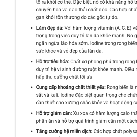
tố ra khỏi cơ thể. Đặc biệt, nó có khả năng hỗ 
chuyển hóa và đào thải chất độc. Các hợp chất
gan khỏi tổn thương do các gốc tự do.
Làm đẹp da:
Với hàm lượng vitamin (A, C, E) và
trọng trong việc duy trì làn da khỏe mạnh. Nó
ngăn ngừa lão hóa sớm. Iodine trong rong biể
sức khỏe và vẻ đẹp của làn da.
Hỗ trợ tiêu hóa:
Chất xơ phong phú trong rong b
duy trì hệ vi sinh đường ruột khỏe mạnh. Điều 
hấp thụ dưỡng chất tối ưu.
Cung cấp khoáng chất thiết yếu:
Rong biển là n
sắt và kali. Iodine đặc biệt quan trọng cho chứ
cần thiết cho xương chắc khỏe và hoạt động c
Hỗ trợ giảm cân:
Xu xoa có hàm lượng calo thấp
phần ăn và hỗ trợ quá trình giảm cân một các
Tăng cường hệ miễn dịch:
Các hợp chất polysac