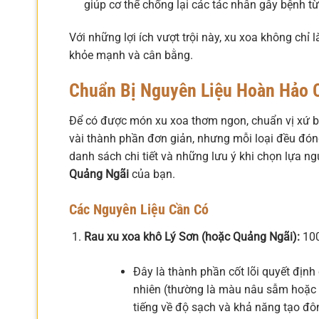
giúp cơ thể chống lại các tác nhân gây bệnh từ
Với những lợi ích vượt trội này, xu xoa không ch
khỏe mạnh và cân bằng.
Chuẩn Bị Nguyên Liệu Hoàn Hảo 
Để có được món xu xoa thơm ngon, chuẩn vị xứ biể
vài thành phần đơn giản, nhưng mỗi loại đều đón
danh sách chi tiết và những lưu ý khi chọn lựa n
Quảng Ngãi
của bạn.
Các Nguyên Liệu Cần Có
Rau xu xoa khô Lý Sơn (hoặc Quảng Ngãi):
100
Đây là thành phần cốt lõi quyết định
nhiên (thường là màu nâu sẫm hoặc h
tiếng về độ sạch và khả năng tạo đôn