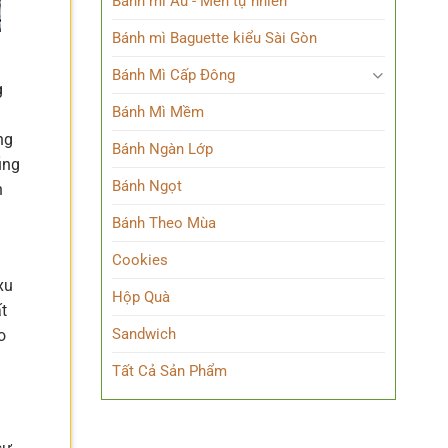
Bánh mì Âu - Men tự nhiên
Bánh mì Baguette kiểu Sài Gòn
Bánh Mì Cấp Đông
g
Bánh Mì Mềm
ng
Bánh Ngàn Lớp
ũng
Bánh Ngọt
n
Bánh Theo Mùa
Cookies
xu
Hộp Quà
t
Sandwich
o
Tất Cả Sản Phẩm