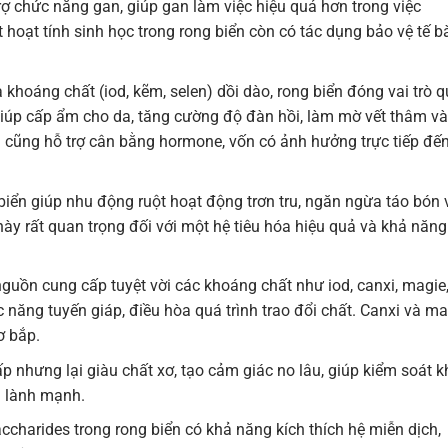
trợ chức năng gan, giúp gan làm việc hiệu quả hơn trong việc
 hoạt tính sinh học trong rong biển còn có tác dụng bảo vệ tế b
 khoáng chất (iod, kẽm, selen) dồi dào, rong biển đóng vai trò 
 giúp cấp ẩm cho da, tăng cường độ đàn hồi, làm mờ vết thâm và
n cũng hỗ trợ cân bằng hormone, vốn có ảnh hưởng trực tiếp đế
iển giúp nhu động ruột hoạt động trơn tru, ngăn ngừa táo bón 
này rất quan trọng đối với một hệ tiêu hóa hiệu quả và khả năng
guồn cung cấp tuyệt vời các khoáng chất như iod, canxi, magie
c năng tuyến giáp, điều hòa quá trình trao đổi chất. Canxi và ma
ơ bắp.
 nhưng lại giàu chất xơ, tạo cảm giác no lâu, giúp kiểm soát 
h lành mạnh.
charides trong rong biển có khả năng kích thích hệ miễn dịch,