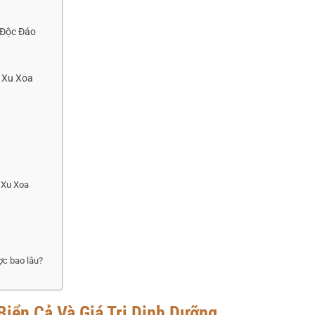
 Độc Đáo
 Xu Xoa
 Xu Xoa
ợc bao lâu?
iển Cả Và Giá Trị Dinh Dưỡng