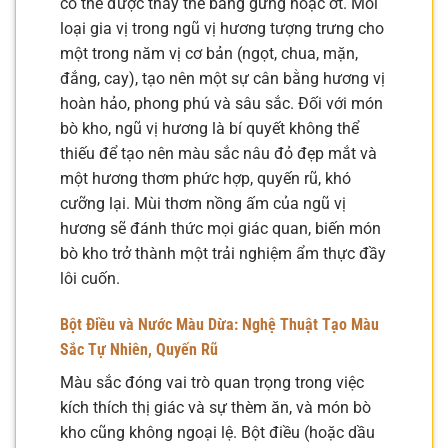
có thể được thay thế bằng gừng hoặc ớt. Mỗi
loại gia vị trong ngũ vị hương tượng trưng cho
một trong năm vị cơ bản (ngọt, chua, mặn,
đắng, cay), tạo nên một sự cân bằng hương vị
hoàn hảo, phong phú và sâu sắc. Đối với món
bò kho, ngũ vị hương là bí quyết không thể
thiếu để tạo nên màu sắc nâu đỏ đẹp mắt và
một hương thơm phức hợp, quyến rũ, khó
cưỡng lại. Mùi thơm nồng ấm của ngũ vị
hương sẽ đánh thức mọi giác quan, biến món
bò kho trở thành một trải nghiệm ẩm thực đầy
lôi cuốn.
Bột Điều và Nước Màu Dừa: Nghệ Thuật Tạo Màu
Sắc Tự Nhiên, Quyến Rũ
Màu sắc đóng vai trò quan trọng trong việc
kích thích thị giác và sự thèm ăn, và món bò
kho cũng không ngoại lệ. Bột điều (hoặc dầu