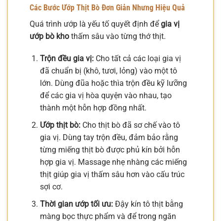
Các Bước Ướp Thịt Bò Đơn Giản Nhưng Hiệu Quả
Quá trình ướp là yếu tố quyết định để
gia vị
ướp bò kho
thấm sâu vào từng thớ thịt.
Trộn đều gia vị:
Cho tất cả các loại gia vị
đã chuẩn bị (khô, tươi, lỏng) vào một tô
lớn. Dùng đũa hoặc thìa trộn đều kỹ lưỡng
để các gia vị hòa quyện vào nhau, tạo
thành một hỗn hợp đồng nhất.
Ướp thịt bò:
Cho thịt bò đã sơ chế vào tô
gia vị. Dùng tay trộn đều, đảm bảo rằng
từng miếng thịt bò được phủ kín bởi hỗn
hợp gia vị. Massage nhẹ nhàng các miếng
thịt giúp gia vị thấm sâu hơn vào cấu trúc
sợi cơ.
Thời gian ướp tối ưu:
Đậy kín tô thịt bằng
màng bọc thực phẩm và để trong ngăn