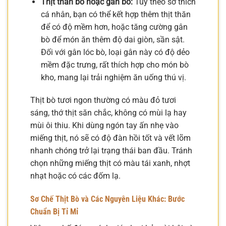
Thịt thăn bò hoặc gân bò:
Tùy theo sở thích
cá nhân, bạn có thể kết hợp thêm thịt thăn
để có độ mềm hơn, hoặc tăng cường gân
bò để món ăn thêm độ dai giòn, sần sật.
Đối với gân lóc bò, loại gân này có độ dẻo
mềm đặc trưng, rất thích hợp cho món bò
kho, mang lại trải nghiệm ăn uống thú vị.
Thịt bò tươi ngon thường có màu đỏ tươi
sáng, thớ thịt săn chắc, không có mùi lạ hay
mùi ôi thiu. Khi dùng ngón tay ấn nhẹ vào
miếng thịt, nó sẽ có độ đàn hồi tốt và vết lõm
nhanh chóng trở lại trạng thái ban đầu. Tránh
chọn những miếng thịt có màu tái xanh, nhợt
nhạt hoặc có các đốm lạ.
Sơ Chế Thịt Bò và Các Nguyên Liệu Khác: Bước
Chuẩn Bị Tỉ Mỉ