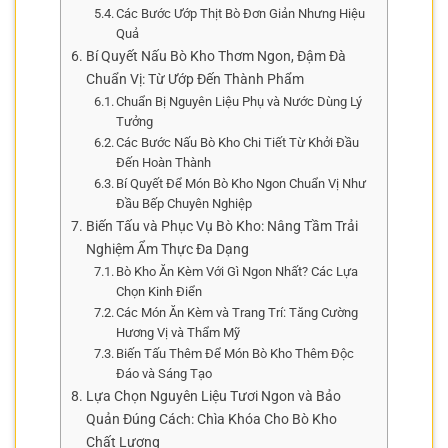
Các Bước Ướp Thịt Bò Đơn Giản Nhưng Hiệu
Quả
Bí Quyết Nấu Bò Kho Thơm Ngon, Đậm Đà
Chuẩn Vị: Từ Ướp Đến Thành Phẩm
Chuẩn Bị Nguyên Liệu Phụ và Nước Dùng Lý
Tưởng
Các Bước Nấu Bò Kho Chi Tiết Từ Khởi Đầu
Đến Hoàn Thành
Bí Quyết Để Món Bò Kho Ngon Chuẩn Vị Như
Đầu Bếp Chuyên Nghiệp
Biến Tấu và Phục Vụ Bò Kho: Nâng Tầm Trải
Nghiệm Ẩm Thực Đa Dạng
Bò Kho Ăn Kèm Với Gì Ngon Nhất? Các Lựa
Chọn Kinh Điển
Các Món Ăn Kèm và Trang Trí: Tăng Cường
Hương Vị và Thẩm Mỹ
Biến Tấu Thêm Để Món Bò Kho Thêm Độc
Đáo và Sáng Tạo
Lựa Chọn Nguyên Liệu Tươi Ngon và Bảo
Quản Đúng Cách: Chìa Khóa Cho Bò Kho
Chất Lượng