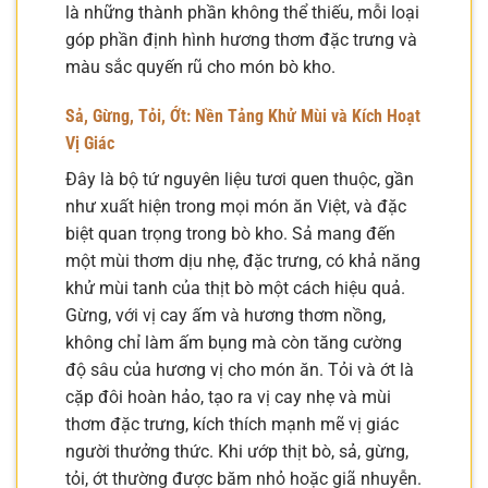
là những thành phần không thể thiếu, mỗi loại
góp phần định hình hương thơm đặc trưng và
màu sắc quyến rũ cho món bò kho.
Sả, Gừng, Tỏi, Ớt: Nền Tảng Khử Mùi và Kích Hoạt
Vị Giác
Đây là bộ tứ nguyên liệu tươi quen thuộc, gần
như xuất hiện trong mọi món ăn Việt, và đặc
biệt quan trọng trong bò kho. Sả mang đến
một mùi thơm dịu nhẹ, đặc trưng, có khả năng
khử mùi tanh của thịt bò một cách hiệu quả.
Gừng, với vị cay ấm và hương thơm nồng,
không chỉ làm ấm bụng mà còn tăng cường
độ sâu của hương vị cho món ăn. Tỏi và ớt là
cặp đôi hoàn hảo, tạo ra vị cay nhẹ và mùi
thơm đặc trưng, kích thích mạnh mẽ vị giác
người thưởng thức. Khi ướp thịt bò, sả, gừng,
tỏi, ớt thường được băm nhỏ hoặc giã nhuyễn.