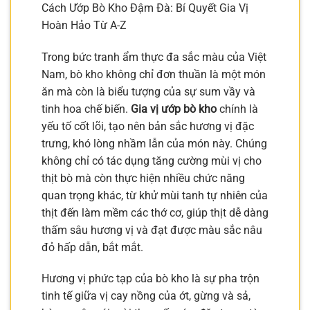
Cách Ướp Bò Kho Đậm Đà: Bí Quyết Gia Vị
Hoàn Hảo Từ A-Z
Trong bức tranh ẩm thực đa sắc màu của Việt
Nam, bò kho không chỉ đơn thuần là một món
ăn mà còn là biểu tượng của sự sum vầy và
tinh hoa chế biến.
Gia vị ướp bò kho
chính là
yếu tố cốt lõi, tạo nên bản sắc hương vị đặc
trưng, khó lòng nhầm lẫn của món này. Chúng
không chỉ có tác dụng tăng cường mùi vị cho
thịt bò mà còn thực hiện nhiều chức năng
quan trọng khác, từ khử mùi tanh tự nhiên của
thịt đến làm mềm các thớ cơ, giúp thịt dễ dàng
thấm sâu hương vị và đạt được màu sắc nâu
đỏ hấp dẫn, bắt mắt.
Hương vị phức tạp của bò kho là sự pha trộn
tinh tế giữa vị cay nồng của ớt, gừng và sả,