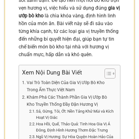
sốt sánh đậm. Để tạo nên một nồi bò kho trọn
vẹn hương vị, việc hiểu và sử dụng đúng
gia vị
ướp bò kho
là chìa khóa vàng, định hình linh
hồn của món ăn. Bài viết này sẽ đi sâu vào
từng khía cạnh, từ các loại gia vị truyền thống
đến những bí quyết hiện đại, giúp bạn tự tin
chế biến món bò kho tại nhà với hương vị
chuẩn mực, hấp dẫn và khó quên.
Xem Nội Dung Bài Viết
Vai Trò Toàn Diện Của Gia Vị Ướp Bò Kho
Trong Ẩm Thực Việt Nam
Khám Phá Các Thành Phần Gia Vị Ướp Bò
Kho Truyền Thống Đầy Đặn Hương Vị
Sả, Gừng, Tỏi, Ớt: Nền Tảng Khử Mùi và Kích
Hoạt Vị Giác
Hoa Hồi, Quế, Thảo Quả: Tinh Hoa Gia Vị Á
Đông, Định Hình Hương Thơm Đặc Trưng
Ngũ Vị Hương: Sự Hòa Quyện Hoàn Hảo Của