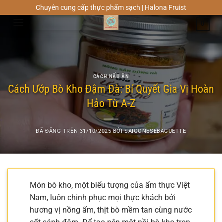
Chuyển
Chuyên cung cấp thực phẩm sạch | Halona Fruist
đến
0
nội
dung
CÁCH NẤU ĂN
Cách Ướp Bò Kho Đậm Đà: Bí Quyết Gia Vị Hoàn
Hảo Từ A-Z
ĐÃ ĐĂNG TRÊN
31/10/2025
BỞI
SAIGONESEBAGUETTE
Món bò kho, một biểu tượng của ẩm thực Việt
Nam, luôn chinh phục mọi thực khách bởi
hương vị nồng ấm, thịt bò mềm tan cùng nước