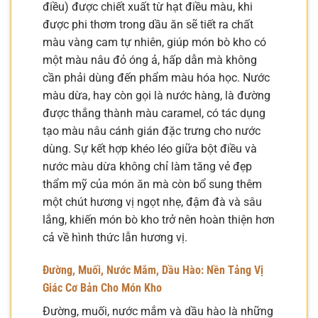
điều) được chiết xuất từ hạt điều màu, khi
được phi thơm trong dầu ăn sẽ tiết ra chất
màu vàng cam tự nhiên, giúp món bò kho có
một màu nâu đỏ óng ả, hấp dẫn mà không
cần phải dùng đến phẩm màu hóa học. Nước
màu dừa, hay còn gọi là nước hàng, là đường
được thắng thành màu caramel, có tác dụng
tạo màu nâu cánh gián đặc trưng cho nước
dùng. Sự kết hợp khéo léo giữa bột điều và
nước màu dừa không chỉ làm tăng vẻ đẹp
thẩm mỹ của món ăn mà còn bổ sung thêm
một chút hương vị ngọt nhẹ, đậm đà và sâu
lắng, khiến món bò kho trở nên hoàn thiện hơn
cả về hình thức lẫn hương vị.
Đường, Muối, Nước Mắm, Dầu Hào: Nền Tảng Vị
Giác Cơ Bản Cho Món Kho
Đường, muối, nước mắm và dầu hào là những