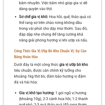
băm nhuyễn. Việc băm nhỏ giúp gia vị dễ
dàng quyện vào thịt.
Sơ chế gia vị khô:
Hoa hồi, quế, thảo quả có
thể rang sơ trên chảo nóng không dầu
trong vài phút cho dậy mùi thơm. Sau đó,
đập dập nhẹ chúng để tăng cường khả
năng giải phóng hương vị khi ướp và nấu.
Công Thức Gia Vị Ướp Bò Kho Chuẩn Vị: Sự Cân
Bằng Hoàn Hảo
Dưới đây là một công thức
gia vị ướp bò kho
tiêu chuẩn, được cân chỉnh kỹ lưỡng cho
khoảng 1kg thịt bò, đảm bảo hương vị đậm
đà và hài hòa:
Gia vị khô tạo hương:
1 gói ngũ vị hương
(khoảng 10g), 2-3 cánh hoa hồi, 1-2 thanh
quế nhỏ, 2-3 quả thảo quả (đã rang thơm