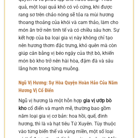
quả, một loại quả khô có vỏ cứng, khi được
rang sơ trên chảo nóng sẽ tỏa ra mùi hương
thoang thoảng của khói và cam thảo, làm cho
món ăn trở nên tinh tế và có chiều sâu hơn. Sự
kết hợp của ba loại gia vị này không chỉ tạo
nên hương thơm đặc trưng, khó quên mà còn
giúp cân bằng vị béo ngậy của thịt bò, khiến
món bò kho trở nên hài hòa, đậm đà và sâu
lắng hơn trong từng muỗng.
Ngũ Vị Hương: Sự Hòa Quyện Hoàn Hảo Của Năm
Hương Vị Cổ Điển
Ngũ vị hương là một hỗn hợp
gia vị ướp bò
kho
cổ điển và mạnh mẽ, thường bao gồm
năm loại gia vị cơ bản: hoa hồi, quế, đinh
hương, thì là và hạt tiêu Tứ Xuyên. Tùy thuộc
vào từng biến thể và vùng miền, một số loại