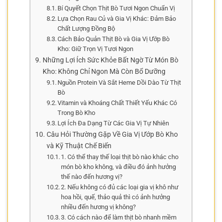
Bí Quyết Chọn Thịt Bò Tươi Ngon Chuẩn Vị
Lựa Chọn Rau Củ và Gia Vị Khác: Đảm Bảo
Chất Lượng Đồng Bộ
Cách Bảo Quản Thịt Bò và Gia Vị Ướp Bò
Kho: Giữ Trọn Vị Tươi Ngon
Những Lợi Ích Sức Khỏe Bất Ngờ Từ Món Bò
Kho: Không Chỉ Ngon Mà Còn Bổ Dưỡng
Nguồn Protein Và Sắt Heme Dồi Dào Từ Thịt
Bò
Vitamin và Khoáng Chất Thiết Yếu Khác Có
Trong Bò Kho
Lợi Ích Đa Dạng Từ Các Gia Vị Tự Nhiên
Câu Hỏi Thường Gặp Về Gia Vị Ướp Bò Kho
và Kỹ Thuật Chế Biến
1. Có thể thay thế loại thịt bò nào khác cho
món bò kho không, và điều đó ảnh hưởng
thế nào đến hương vị?
2. Nếu không có đủ các loại gia vị khô như
hoa hồi, quế, thảo quả thì có ảnh hưởng
nhiều đến hương vị không?
3. Có cách nào để làm thịt bò nhanh mềm