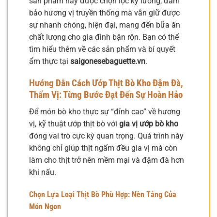
sản phẩm này được chọn lọc kỹ lưỡng, đảm
bảo hương vị truyền thống mà vẫn giữ được
sự nhanh chóng, hiện đại, mang đến bữa ăn
chất lượng cho gia đình bận rộn. Bạn có thể
tìm hiểu thêm về các sản phẩm và bí quyết
ẩm thực tại
saigonesebaguette.vn
.
Hướng Dẫn Cách Ướp Thịt Bò Kho Đậm Đà,
Thấm Vị: Từng Bước Đạt Đến Sự Hoàn Hảo
Để món bò kho thực sự “đỉnh cao” về hương
vị, kỹ thuật ướp thịt bò với
gia vị ướp bò kho
đóng vai trò cực kỳ quan trọng. Quá trình này
không chỉ giúp thịt ngấm đều gia vị mà còn
làm cho thịt trở nên mềm mại và đậm đà hơn
khi nấu.
Chọn Lựa Loại Thịt Bò Phù Hợp: Nền Tảng Của
Món Ngon