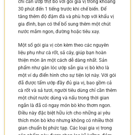
chỉ cần ướp thịt bò với gói gia vị trong khoảng
30 phút đến 1 tiếng trước khi chế biến. Để
tăng thêm độ đậm đà và phù hợp với khẩu vị
gia đình, bạn có thể bổ sung thêm một chút
nước mắm ngon, đường hoặc tiêu xay.
Một số gói gia vị còn kèm theo các nguyên
liệu phụ như cà rốt, sả cây, giúp bạn hoàn
thiện món ăn một cách dễ dàng nhất. Sản
phẩm như gân lóc ướp sẵn gia vị bò kho là
một ví dụ điển hình cho sự tiện lợi này. Với gói
đã được tẩm ướp đầy đủ gia vị, bao gồm cả
cà rốt và sả tươi, người tiêu dùng chỉ cần thêm
một chút nước dùng và nấu trong thời gian
ngắn là đã có ngay món bò kho thơm ngon.
Điều này đặc biệt hữu ích cho những ai yêu
thích món bò kho nhưng không có nhiều thời
gian chuẩn bị phức tạp. Các loại gia vị trong