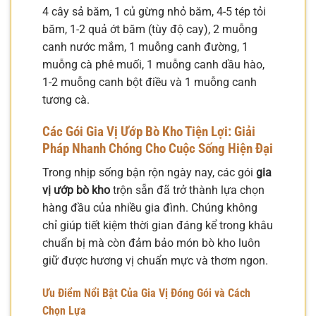
4 cây sả băm, 1 củ gừng nhỏ băm, 4-5 tép tỏi
băm, 1-2 quả ớt băm (tùy độ cay), 2 muỗng
canh nước mắm, 1 muỗng canh đường, 1
muỗng cà phê muối, 1 muỗng canh dầu hào,
1-2 muỗng canh bột điều và 1 muỗng canh
tương cà.
Các Gói Gia Vị Ướp Bò Kho Tiện Lợi: Giải
Pháp Nhanh Chóng Cho Cuộc Sống Hiện Đại
Trong nhịp sống bận rộn ngày nay, các gói
gia
vị ướp bò kho
trộn sẵn đã trở thành lựa chọn
hàng đầu của nhiều gia đình. Chúng không
chỉ giúp tiết kiệm thời gian đáng kể trong khâu
chuẩn bị mà còn đảm bảo món bò kho luôn
giữ được hương vị chuẩn mực và thơm ngon.
Ưu Điểm Nổi Bật Của Gia Vị Đóng Gói và Cách
Chọn Lựa