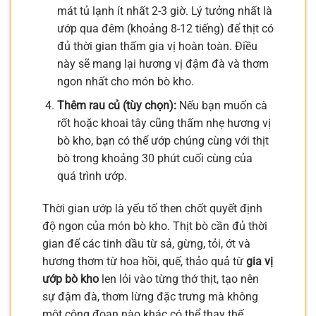
mát tủ lạnh ít nhất 2-3 giờ. Lý tưởng nhất là
ướp qua đêm (khoảng 8-12 tiếng) để thịt có
đủ thời gian thấm gia vị hoàn toàn. Điều
này sẽ mang lại hương vị đậm đà và thơm
ngon nhất cho món bò kho.
Thêm rau củ (tùy chọn):
Nếu bạn muốn cà
rốt hoặc khoai tây cũng thấm nhẹ hương vị
bò kho, bạn có thể ướp chúng cùng với thịt
bò trong khoảng 30 phút cuối cùng của
quá trình ướp.
Thời gian ướp là yếu tố then chốt quyết định
độ ngon của món bò kho. Thịt bò cần đủ thời
gian để các tinh dầu từ sả, gừng, tỏi, ớt và
hương thơm từ hoa hồi, quế, thảo quả từ
gia vị
ướp bò kho
len lỏi vào từng thớ thịt, tạo nên
sự đậm đà, thơm lừng đặc trưng mà không
một công đoạn nào khác có thể thay thế.