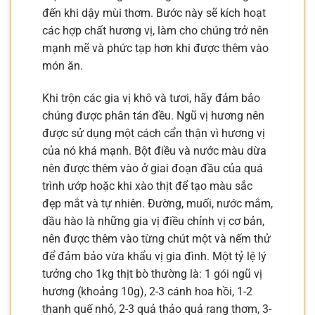
đến khi dậy mùi thơm. Bước này sẽ kích hoạt
các hợp chất hương vị, làm cho chúng trở nên
mạnh mẽ và phức tạp hơn khi được thêm vào
món ăn.
Khi trộn các gia vị khô và tươi, hãy đảm bảo
chúng được phân tán đều. Ngũ vị hương nên
được sử dụng một cách cẩn thận vì hương vị
của nó khá mạnh. Bột điều và nước màu dừa
nên được thêm vào ở giai đoạn đầu của quá
trình ướp hoặc khi xào thịt để tạo màu sắc
đẹp mắt và tự nhiên. Đường, muối, nước mắm,
dầu hào là những gia vị điều chỉnh vị cơ bản,
nên được thêm vào từng chút một và nếm thử
để đảm bảo vừa khẩu vị gia đình. Một tỷ lệ lý
tưởng cho 1kg thịt bò thường là: 1 gói ngũ vị
hương (khoảng 10g), 2-3 cánh hoa hồi, 1-2
thanh quế nhỏ, 2-3 quả thảo quả rang thơm, 3-