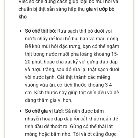
Việc sơ chế đúng cách giúp loại bỏ mùi hôi và
chuẩn bị thịt sẵn sàng hấp thụ
gia vị ướp bò
kho
.
Sơ chế thịt bò:
Rửa sạch thịt bò dưới vòi
nước chảy để loại bỏ bụi bẩn và máu đông.
Để khử mùi hôi đặc trưng, bạn có thể ngâm
thịt trong nước muối pha loãng khoảng 15-
20 phút, hoặc chà xát kỹ với gừng đập dập
và rượu trắng, sau đó rửa lại thật sạch dưới
vòi nước lạnh. Cắt thịt thành các miếng
vuông vừa ăn, có kích thước khoảng 3-4
cm. Kích thước này giúp thịt chín đều và dễ
dàng thấm gia vị hơn.
Sơ chế gia vị tươi:
Sả nên được băm
nhuyễn hoặc đập dập rồi cắt khúc ngắn để
tinh dầu dễ thoát ra. Gừng có thể thái lát
mỏng hoặc băm nhỏ. Tỏi và ớt cũng được