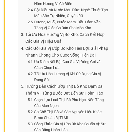
Năm Hương Vị Cổ Điển
Bột Điều và Nước Màu Dừa: Nghệ Thuật Tạo
Màu Sắc Tự Nhiên, Quyến Rũ
Đường, Muối, Nước Mắm, Dầu Hào: Nền
Tảng Vị Giác Cơ Bản Cho Món Kho
Tối Ưu Hóa Hương Vị Bò Kho: Cách Kết Hợp
Các Gia Vị Hiệu Quả
Các Gói Gia Vị Ướp Bò Kho Tiện Lợi: Giải Pháp
Nhanh Chóng Cho Cuộc Sống Hiện Đại
Ưu Điểm Nổi Bật Của Gia Vị Đóng Gói và
Cách Chọn Lựa
Tối Ưu Hóa Hương Vị Khi Sử Dụng Gia Vị
Đóng Gói
Hướng Dẫn Cách Ướp Thịt Bò Kho Đậm Đà,
Thấm Vị: Từng Bước Đạt Đến Sự Hoàn Hảo
Chọn Lựa Loại Thịt Bò Phù Hợp: Nền Tảng
Của Món Ngon
Sơ Chế Thịt Bò và Các Nguyên Liệu Khác:
Bước Chuẩn Bị Tỉ Mỉ
Công Thức Gia Vị Ướp Bò Kho Chuẩn Vị: Sự
Cân Bằng Hoàn Hảo