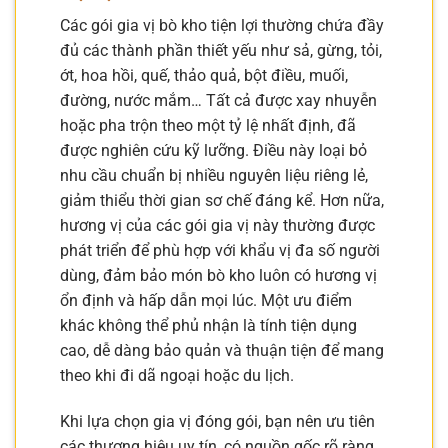
Các gói gia vị bò kho tiện lợi thường chứa đầy
đủ các thành phần thiết yếu như sả, gừng, tỏi,
ớt, hoa hồi, quế, thảo quả, bột điều, muối,
đường, nước mắm… Tất cả được xay nhuyễn
hoặc pha trộn theo một tỷ lệ nhất định, đã
được nghiên cứu kỹ lưỡng. Điều này loại bỏ
nhu cầu chuẩn bị nhiều nguyên liệu riêng lẻ,
giảm thiểu thời gian sơ chế đáng kể. Hơn nữa,
hương vị của các gói gia vị này thường được
phát triển để phù hợp với khẩu vị đa số người
dùng, đảm bảo món bò kho luôn có hương vị
ổn định và hấp dẫn mọi lúc. Một ưu điểm
khác không thể phủ nhận là tính tiện dụng
cao, dễ dàng bảo quản và thuận tiện để mang
theo khi đi dã ngoại hoặc du lịch.
Khi lựa chọn gia vị đóng gói, bạn nên ưu tiên
các thương hiệu uy tín, có nguồn gốc rõ ràng