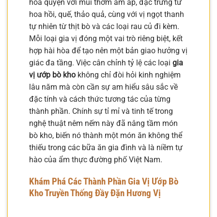
hòa quyện với mùi thơm ấm áp, đặc trưng từ
hoa hồi, quế, thảo quả, cùng với vị ngọt thanh
tự nhiên từ thịt bò và các loại rau củ đi kèm.
Mỗi loại gia vị đóng một vai trò riêng biệt, kết
hợp hài hòa để tạo nên một bản giao hưởng vị
giác đa tầng. Việc cân chỉnh tỷ lệ các loại
gia
vị ướp bò kho
không chỉ đòi hỏi kinh nghiệm
lâu năm mà còn cần sự am hiểu sâu sắc về
đặc tính và cách thức tương tác của từng
thành phần. Chính sự tỉ mỉ và tinh tế trong
nghệ thuật nêm nếm này đã nâng tầm món
bò kho, biến nó thành một món ăn không thể
thiếu trong các bữa ăn gia đình và là niềm tự
hào của ẩm thực đường phố Việt Nam.
Khám Phá Các Thành Phần Gia Vị Ướp Bò
Kho Truyền Thống Đầy Đặn Hương Vị