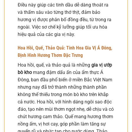
Điều này giúp các tinh dầu dễ dàng thoát ra
và thấm sâu vào từng thớ thịt, đảm bảo
hương vị được phân bố đồng đều, từ trong ra
ngoài. Việc sơ chế kỹ lưỡng giúp tối ưu hóa
hiệu quả của các gia vị này.
Hoa Hồi, Quế, Thảo Quả: Tinh Hoa Gia Vị Á Đông,
Định Hình Hương Thơm Đặc Trưng
Hoa hồi, quế, và thảo quả là những
gia vị ướp
bò kho
mang đậm dấu ấn của ẩm thực Á
Đông, ban đầu phổ biến ở miền Bắc Việt Nam
nhưng nay đã trở thành những thành phần
không thể thiếu trong món bò kho trên khắp
cả nước. Hoa hồi, với hình dáng ngôi sao độc
đáo, tạo nên mùi thơm ngọt nhẹ, dễ chịu và có
chút hương cam thảo. Quế mang hương thơm
nồng ấm, vị hơi cay, góp phần làm tăng sự
quyến rũ và phức tạp cho nước dùng. Thảo