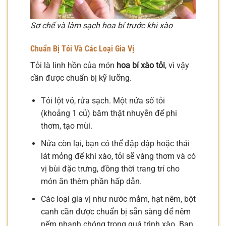
Sơ chế và làm sạch hoa bí trước khi xào
Chuẩn Bị Tỏi Và Các Loại Gia Vị
Tỏi là linh hồn của món
hoa bí xào tỏi
, vì vậy
cần được chuẩn bị kỹ lưỡng.
Tỏi lột vỏ, rửa sạch. Một nửa số tỏi
(khoảng 1 củ) băm thật nhuyễn để phi
thơm, tạo mùi.
Nửa còn lại, bạn có thể đập dập hoặc thái
lát mỏng để khi xào, tỏi sẽ vàng thơm và có
vị bùi đặc trưng, đồng thời trang trí cho
món ăn thêm phần hấp dẫn.
Các loại gia vị như nước mắm, hạt nêm, bột
canh cần được chuẩn bị sẵn sàng để nêm
nếm nhanh chóng trong quá trình xào. Bạn