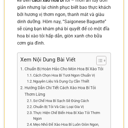
kể đến
cách xào hoa bí
tỏi – món ăn tuy đơn
giản nhưng lại chinh phục biết bao thực khách
bởi hương vị thơm ngon, thanh mát và giàu
dinh dưỡng. Hôm nay, “Saigonese Baguette”
sẽ cùng bạn khám phá bí quyết để có một đĩa
hoa bí xào tỏi hấp dẫn, giòn xanh cho bữa
cơm gia đình.
Xem Nội Dung Bài Viết
Chuẩn Bị Hoàn Hảo Cho Món Hoa Bí Xào Tỏi
Cách Chọn Hoa Bí Tươi Ngon Chuẩn Vị
Nguyên Liệu Và Dụng Cụ Cần Thiết
Hướng Dẫn Chi Tiết Cách Xào Hoa Bí Tỏi
Thơm Lừng
Sơ Chế Hoa Bí Sạch Sẽ Đúng Cách
Chuẩn Bị Tỏi Và Các Loại Gia Vị
Thực Hiện Chế Biến Hoa Bí Xào Tỏi Thơm
Ngon
Mẹo Nhỏ Để Xào Hoa Bí Luôn Giòn Ngon,