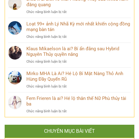
góc
ảnh
đăng quang
đẹp
nhìn
buồn
hùng
ở
Chức năng bình luận bị tắt
khóc
vĩ
Điều
đẹp
không
ít
Loạt 99+ ảnh Lý Nhã Kỳ mới nhất khiến cộng đồng
mang
thể
ai
mạng bàn tán
nhiều
bỏ
biết
cảm
qua
ở
Chức năng bình luận bị tắt
về
xúc
Loạt
Mai
khó
99+
Klaus Mikaelson là ai? Bí ẩn đằng sau Hybrid
Phương
diễn
ảnh
Nguyên Thủy quyền năng
Thúy
tả
Lý
sau
ở
Chức năng bình luận bị tắt
Nhã
nhiều
Klaus
Kỳ
năm
Mikaelson
Mirko MHA Là Ai? Hé Lộ Bí Mật Nàng Thỏ Anh
mới
đăng
là
Hùng Đầy Quyến Rũ
nhất
quang
ai?
khiến
ở
Chức năng bình luận bị tắt
Bí
cộng
Mirko
ẩn
đồng
MHA
Fern Frieren là ai? Hé lộ thân thế Nữ Phù thủy tài
đằng
mạng
Là
ba
sau
bàn
Ai?
Hybrid
tán
ở
Chức năng bình luận bị tắt
Hé
Nguyên
Fern
Lộ
Thủy
Frieren
Bí
quyền
là
Mật
năng
CHUYÊN MỤC BÀI VIẾT
ai?
Nàng
Hé
Thỏ