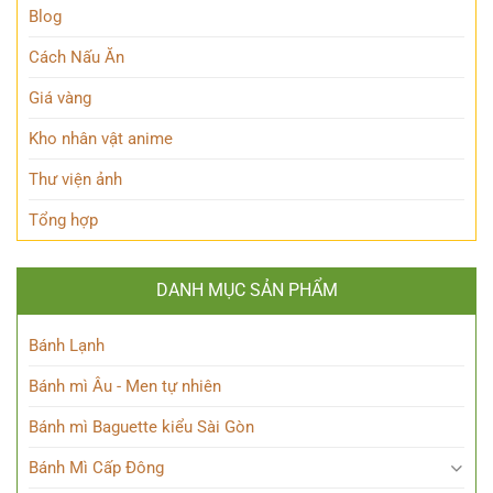
lộ
Blog
Anh
thân
Hùng
thế
Cách Nấu Ăn
Đầy
Nữ
Quyến
Phù
Rũ
Giá vàng
thủy
tài
Kho nhân vật anime
ba
Thư viện ảnh
Tổng hợp
DANH MỤC SẢN PHẨM
Bánh Lạnh
Bánh mì Âu - Men tự nhiên
Bánh mì Baguette kiểu Sài Gòn
Bánh Mì Cấp Đông