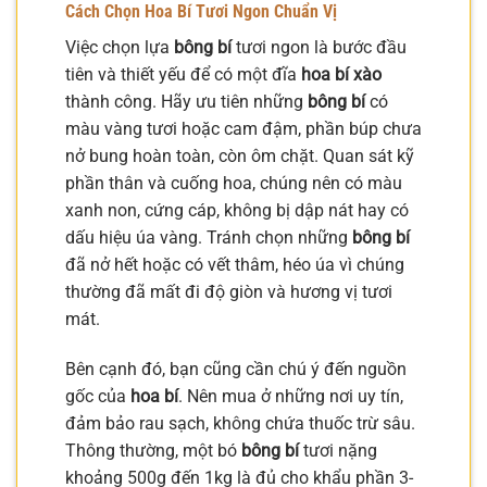
Cách Chọn
Hoa Bí
Tươi Ngon Chuẩn Vị
Việc chọn lựa
bông bí
tươi ngon là bước đầu
tiên và thiết yếu để có một đĩa
hoa bí xào
thành công. Hãy ưu tiên những
bông bí
có
màu vàng tươi hoặc cam đậm, phần búp chưa
nở bung hoàn toàn, còn ôm chặt. Quan sát kỹ
phần thân và cuống hoa, chúng nên có màu
xanh non, cứng cáp, không bị dập nát hay có
dấu hiệu úa vàng. Tránh chọn những
bông bí
đã nở hết hoặc có vết thâm, héo úa vì chúng
thường đã mất đi độ giòn và hương vị tươi
mát.
Bên cạnh đó, bạn cũng cần chú ý đến nguồn
gốc của
hoa bí
. Nên mua ở những nơi uy tín,
đảm bảo rau sạch, không chứa thuốc trừ sâu.
Thông thường, một bó
bông bí
tươi nặng
khoảng 500g đến 1kg là đủ cho khẩu phần 3-