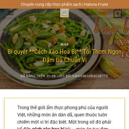
Chuyển
Chuyên cung cấp thực phẩm sạch | Halona Fruist
đến
0
nội
dung
BLOG
Bí quyết **Cách Xào Hoa Bí** Tỏi Thơm Ngon
Đậm Đà Chuẩn Vị
ĐÃ ĐĂNG TRÊN
23/10/2025
BỞI
SAIGONESEBAGUETTE
Trong thế giới ẩm thực phong phú của người
Việt, những món ăn dân dã, quen thuộc luôn
chiếm một vị trí đặc biệt. Một trong số đó phải