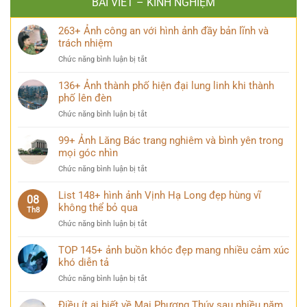
BÀI VIẾT – KINH NGHIỆM
263+ Ảnh công an với hình ảnh đầy bản lĩnh và
trách nhiệm
ở
Chức năng bình luận bị tắt
263+
Ảnh
136+ Ảnh thành phố hiện đại lung linh khi thành
công
phố lên đèn
an
ở
Chức năng bình luận bị tắt
với
136+
hình
Ảnh
99+ Ảnh Lăng Bác trang nghiêm và bình yên trong
ảnh
thành
mọi góc nhìn
đầy
phố
bản
ở
Chức năng bình luận bị tắt
hiện
lĩnh
99+
đại
và
Ảnh
List 148+ hình ảnh Vịnh Hạ Long đẹp hùng vĩ
lung
08
trách
Lăng
không thể bỏ qua
linh
Th8
nhiệm
Bác
khi
ở
Chức năng bình luận bị tắt
trang
thành
List
nghiêm
phố
148+
TOP 145+ ảnh buồn khóc đẹp mang nhiều cảm xúc
và
lên
hình
khó diễn tả
bình
đèn
ảnh
yên
ở
Chức năng bình luận bị tắt
Vịnh
trong
TOP
Hạ
mọi
145+
Điều ít ai biết về Mai Phương Thúy sau nhiều năm
Long