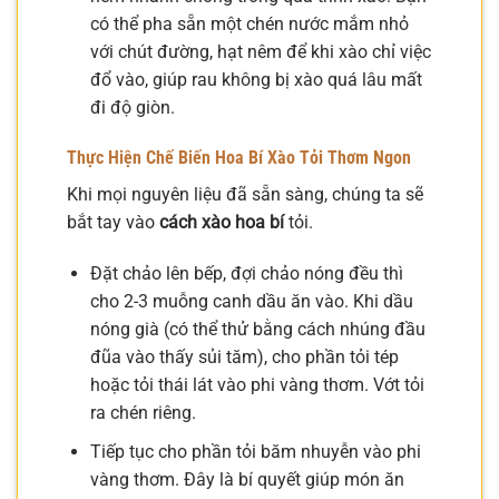
có thể pha sẵn một chén nước mắm nhỏ
với chút đường, hạt nêm để khi xào chỉ việc
đổ vào, giúp rau không bị xào quá lâu mất
đi độ giòn.
Thực Hiện
Chế Biến Hoa Bí Xào
Tỏi Thơm Ngon
Khi mọi nguyên liệu đã sẵn sàng, chúng ta sẽ
bắt tay vào
cách xào hoa bí
tỏi.
Đặt chảo lên bếp, đợi chảo nóng đều thì
cho 2-3 muỗng canh dầu ăn vào. Khi dầu
nóng già (có thể thử bằng cách nhúng đầu
đũa vào thấy sủi tăm), cho phần tỏi tép
hoặc tỏi thái lát vào phi vàng thơm. Vớt tỏi
ra chén riêng.
Tiếp tục cho phần tỏi băm nhuyễn vào phi
vàng thơm. Đây là bí quyết giúp món ăn