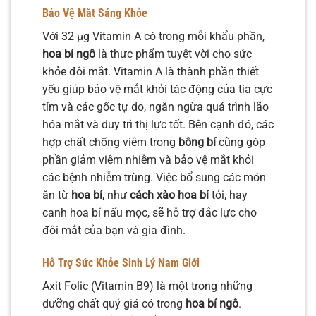
Bảo Vệ Mắt Sáng Khỏe
Với 32 µg Vitamin A có trong mỗi khẩu phần,
hoa bí ngô
là thực phẩm tuyệt vời cho sức
khỏe đôi mắt. Vitamin A là thành phần thiết
yếu giúp bảo vệ mắt khỏi tác động của tia cực
tím và các gốc tự do, ngăn ngừa quá trình lão
hóa mắt và duy trì thị lực tốt. Bên cạnh đó, các
hợp chất chống viêm trong
bông bí
cũng góp
phần giảm viêm nhiễm và bảo vệ mắt khỏi
các bệnh nhiễm trùng. Việc bổ sung các món
ăn từ
hoa bí
, như
cách xào hoa bí
tỏi, hay
canh hoa bí nấu mọc, sẽ hỗ trợ đắc lực cho
đôi mắt của bạn và gia đình.
Hỗ Trợ Sức Khỏe Sinh Lý Nam Giới
Axit Folic (Vitamin B9) là một trong những
dưỡng chất quý giá có trong
hoa bí ngô
.