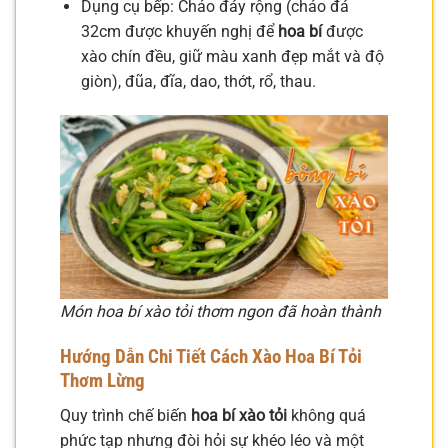
Dụng cụ bếp: Chảo đáy rộng (chảo đá
32cm được khuyến nghị để
hoa bí
được
xào chín đều, giữ màu xanh đẹp mắt và độ
giòn), đũa, đĩa, dao, thớt, rổ, thau.
Món hoa bí xào tỏi thơm ngon đã hoàn thành
Hướng Dẫn Chi Tiết
Cách Xào Hoa Bí
Tỏi
Thơm Lừng
Quy trình chế biến
hoa bí xào tỏi
không quá
phức tạp nhưng đòi hỏi sự khéo léo và một