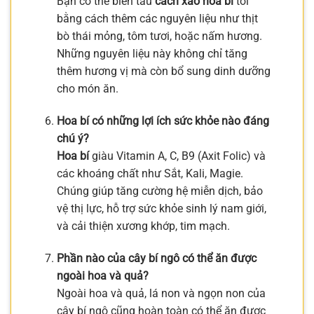
Bạn có thể biến tấu
cách xào hoa bí
tỏi
bằng cách thêm các nguyên liệu như thịt
bò thái mỏng, tôm tươi, hoặc nấm hương.
Những nguyên liệu này không chỉ tăng
thêm hương vị mà còn bổ sung dinh dưỡng
cho món ăn.
Hoa bí có những lợi ích sức khỏe nào đáng
chú ý?
Hoa bí
giàu Vitamin A, C, B9 (Axit Folic) và
các khoáng chất như Sắt, Kali, Magie.
Chúng giúp tăng cường hệ miễn dịch, bảo
vệ thị lực, hỗ trợ sức khỏe sinh lý nam giới,
và cải thiện xương khớp, tim mạch.
Phần nào của cây bí ngô có thể ăn được
ngoài hoa và quả?
Ngoài hoa và quả, lá non và ngọn non của
cây bí ngô cũng hoàn toàn có thể ăn được