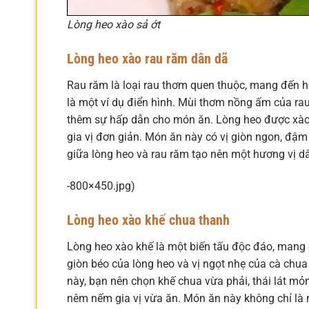
Lòng heo xào sả ớt
Lòng heo xào rau răm dân dã
Rau răm là loại rau thơm quen thuộc, mang đến h
là một ví dụ điển hình. Mùi thơm nồng ấm của ra
thêm sự hấp dẫn cho món ăn. Lòng heo được xào v
gia vị đơn giản. Món ăn này có vị giòn ngon, đậm
giữa lòng heo và rau răm tạo nên một hương vị dâ
-800×450.jpg)
Lòng heo xào khế chua thanh
Lòng heo xào khế là một biến tấu độc đáo, mang đ
giòn béo của lòng heo và vị ngọt nhẹ của cà chua
này, bạn nên chọn khế chua vừa phải, thái lát m
nêm nếm gia vị vừa ăn. Món ăn này không chỉ là