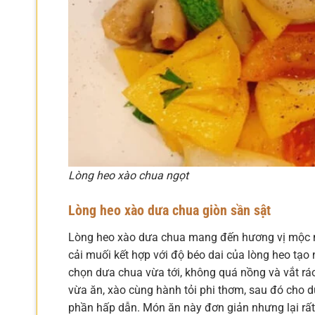
Lòng heo xào chua ngọt
Lòng heo xào dưa chua giòn sần sật
Lòng heo xào dưa chua mang đến hương vị mộc mạ
cải muối kết hợp với độ béo dai của lòng heo tạ
chọn dưa chua vừa tới, không quá nồng và vắt ráo
vừa ăn, xào cùng hành tỏi phi thơm, sau đó cho 
phần hấp dẫn. Món ăn này đơn giản nhưng lại rất