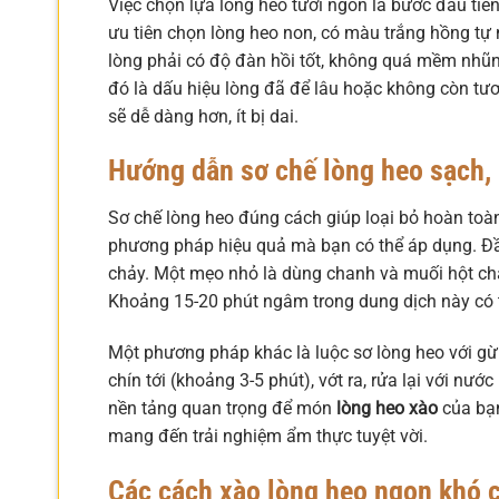
Việc chọn lựa lòng heo tươi ngon là bước đầu ti
ưu tiên chọn lòng heo non, có màu trắng hồng tự
lòng phải có độ đàn hồi tốt, không quá mềm nhũn
đó là dấu hiệu lòng đã để lâu hoặc không còn tươ
sẽ dễ dàng hơn, ít bị dai.
Hướng dẫn sơ chế lòng heo sạch, 
Sơ chế lòng heo đúng cách giúp loại bỏ hoàn toà
phương pháp hiệu quả mà bạn có thể áp dụng. Đầu
chảy. Một mẹo nhỏ là dùng chanh và muối hột chà 
Khoảng 15-20 phút ngâm trong dung dịch này có 
Một phương pháp khác là luộc sơ lòng heo với gừ
chín tới (khoảng 3-5 phút), vớt ra, rửa lại với nư
nền tảng quan trọng để món
lòng heo xào
của bạn
mang đến trải nghiệm ẩm thực tuyệt vời.
Các cách xào lòng heo ngon khó 