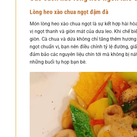
Lòng heo xào chua ngọt đậm đà
Món lòng heo xào chua ngọt là sự kết hợp hài hòa
vị ngọt thanh và giòn mát của dưa leo. Khi chế bi
giòn. Cà chua và dứa không chỉ tăng thêm hương
ngọt chuẩn vị, bạn nên điều chỉnh tỷ lệ đường, 
đảm bảo các nguyên liệu chín tới mà không bị ná
những buổi tụ họp bạn bè.