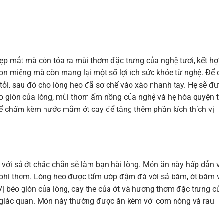
p mắt mà còn tỏa ra mùi thơm đặc trưng của nghệ tươi, kết hợ
n miệng mà còn mang lại một số lợi ích sức khỏe từ nghệ. Để 
 tỏi, sau đó cho lòng heo đã sơ chế vào xào nhanh tay. Hẹ sẽ đ
éo giòn của lòng, mùi thơm ấm nồng của nghệ và hẹ hòa quyện 
hể chấm kèm nước mắm ớt cay để tăng thêm phần kích thích vị
với sả ớt chắc chắn sẽ làm bạn hài lòng. Món ăn này hấp dẫn 
phi thơm. Lòng heo được tẩm ướp đậm đà với sả băm, ớt băm 
 Vị béo giòn của lòng, cay the của ớt và hương thơm đặc trưng c
 giác quan. Món này thường được ăn kèm với cơm nóng và rau