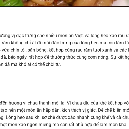
ương vị đặc trưng cho nhiều món ăn Việt, và lòng heo xào rau 
u răm không chỉ át đi mùi đặc trưng của lòng heo mà còn làm t
ừa chín tới, săn bóng, kết hợp cùng rau răm tươi xanh và các 
 đà, béo ngậy, rất hợp để thưởng thức cùng cơm nóng. Sự kết h
n dã mà khó ai có thể chối từ.
ến hương vị chua thanh mới lạ. Vị chua dịu của khế kết hợp vớ
 tạo nên một món ăn hấp dẫn, kích thích vị giác. Để chế biến m
ỏng. Lòng heo sau khi sơ chế được xào nhanh cùng khế và cà ch
 một món xào ngon miệng mà còn rất phù hợp để làm món khai 