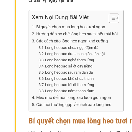
chuẩn vị ngay tại nhà.
Xem Nội Dung Bài Viết
Bí quyết chọn mua lòng heo tươi ngon
Hướng dẫn sơ chế lòng heo sạch, hết mùi hôi
Các cách xào lòng heo ngon khó cưỡng
Lòng heo xào chua ngọt đậm đà
Lòng heo xào dưa chua giòn sần sật
Lòng heo xào nghệ thơm lừng
Lòng heo xào sả ớt cay nồng
Lòng heo xào rau răm dân dã
Lòng heo xào khế chua thanh
Lòng heo xào tỏi ớt thơm lừng
Lòng heo xào nấm thanh đạm
Mẹo nhỏ để món lòng xào luôn giòn ngon
Câu hỏi thường gặp về cách xào lòng heo
Bí quyết chọn mua lòng heo tươi