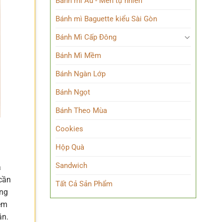
Bánh mì Âu - Men tự nhiên
Bánh mì Baguette kiểu Sài Gòn
Bánh Mì Cấp Đông
Bánh Mì Mềm
Bánh Ngàn Lớp
Bánh Ngọt
Bánh Theo Mùa
Cookies
Hộp Quà
Sandwich
a
cần
Tất Cả Sản Phẩm
ếng
hêm
ăn.