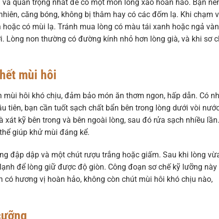
ên và quan trọng nhất để có một món lòng xào hoàn hảo. Bạn nê
 nhiên, căng bóng, không bị thâm hay có các đốm lạ. Khi chạm v
 hoặc có mùi lạ. Tránh mua lòng có màu tái xanh hoặc ngả vàn
i. Lòng non thường có đường kính nhỏ hơn lòng già, và khi sơ 
hết mùi hôi
n mùi hôi khó chịu, đảm bảo món ăn thơm ngon, hấp dẫn. Có nh
 tiên, bạn cần tuốt sạch chất bẩn bên trong lòng dưới vòi nướ
xát kỹ bên trong và bên ngoài lòng, sau đó rửa sạch nhiều lần
thể giúp khử mùi đáng kể.
ng đập dập và một chút rượu trắng hoặc giấm. Sau khi lòng vừ
ớc lạnh để lòng giữ được độ giòn. Công đoạn sơ chế kỹ lưỡng này 
 có hương vị hoàn hảo, không còn chút mùi hôi khó chịu nào,
cưỡng