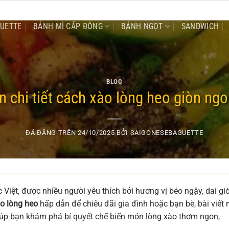
GUETTE
BÁNH MÌ CẤP ĐÔNG
BÁNH NGỌT
SANDWICH
BLOG
 chi tiết cách xào lòng heo giòn ngo
ĐÃ ĐĂNG TRÊN
24/10/2025
BỞI
SAIGONESEBAGUETTE
 Việt, được nhiều người yêu thích bởi hương vị béo ngậy, dai gi
o lòng heo
hấp dẫn để chiêu đãi gia đình hoặc bạn bè, bài viết 
iúp bạn khám phá bí quyết chế biến món lòng xào thơm ngon,