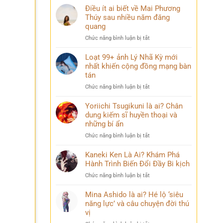
Điều ít ai biết về Mai Phương
Thúy sau nhiều năm đăng
quang
ở
Chức năng bình luận bị tắt
Điều
ít
Loạt 99+ ảnh Lý Nhã Kỳ mới
ai
nhất khiến cộng đồng mạng bàn
biết
tán
về
ở
Chức năng bình luận bị tắt
Mai
Loạt
Phương
99+
Yoriichi Tsugikuni là ai? Chân
Thúy
ảnh
dung kiếm sĩ huyền thoại và
sau
Lý
nhiều
những bí ẩn
Nhã
năm
ở
Chức năng bình luận bị tắt
Kỳ
đăng
Yoriichi
mới
quang
Tsugikuni
Kaneki Ken Là Ai? Khám Phá
nhất
là
Hành Trình Biến Đổi Đầy Bi kịch
khiến
ai?
cộng
ở
Chức năng bình luận bị tắt
Chân
đồng
Kaneki
dung
mạng
Ken
Mina Ashido là ai? Hé lộ ‘siêu
kiếm
bàn
Là
năng lực’ và câu chuyện đời thú
sĩ
tán
Ai?
vị
huyền
Khám
thoại