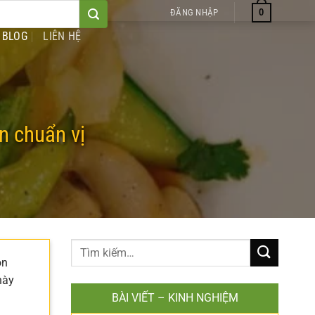
0
ĐĂNG NHẬP
BLOG
LIÊN HỆ
n chuẩn vị
òn
này
BÀI VIẾT – KINH NGHIỆM