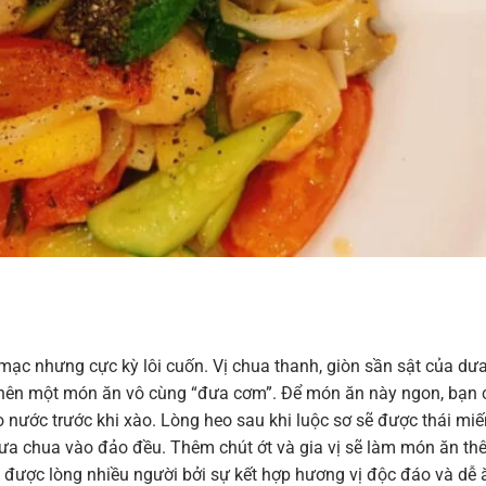
c nhưng cực kỳ lôi cuốn. Vị chua thanh, giòn sần sật của dư
o nên một món ăn vô cùng “đưa cơm”. Để món ăn này ngon, bạn 
 nước trước khi xào. Lòng heo sau khi luộc sơ sẽ được thái mi
dưa chua vào đảo đều. Thêm chút ớt và gia vị sẽ làm món ăn t
 được lòng nhiều người bởi sự kết hợp hương vị độc đáo và dễ 