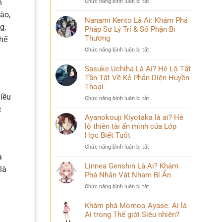
n
ở
Chức năng bình luận bị tắt
Phá
và
Mina
Hành
ào,
những
Ashido
Nanami Kento Là Ai: Khám Phá
Trình
bí
g,
là
Pháp Sư Lý Trí & Số Phận Bi
Biến
ẩn
ai?
Đổi
Thương
chế
Hé
Đầy
ở
Chức năng bình luận bị tắt
lộ
Bi
Nanami
‘siêu
kịch
Kento
Sasuke Uchiha Là Ai? Hé Lộ Tất
năng
Là
Tần Tật Về Kẻ Phản Diện Huyền
lực’
Ai:
và
Thoại
Khám
câu
iều
ở
Chức năng bình luận bị tắt
Phá
chuyện
Sasuke
c
Pháp
đời
Uchiha
Ayanokouji Kiyotaka là ai? Hé
Sư
thú
.
Là
lộ thiên tài ẩn mình của Lớp
Lý
vị
Ai?
Trí
Học Biết Tuốt
Hé
&
ở
Chức năng bình luận bị tắt
Lộ
Số
Ayanokouji
a
Tất
Phận
Kiyotaka
Linnea Genshin Là Ai? Khám
Tần
Bi
là
là
Phá Nhân Vật Nham Bí Ẩn
Tật
Thương
ai?
Về
ở
Chức năng bình luận bị tắt
Hé
Kẻ
Linnea
lộ
Phản
Genshin
Khám phá Momoo Ayase: Ai là
thiên
Diện
Là
Ai trong Thế giới Siêu nhiên?
tài
Huyền
Ai?