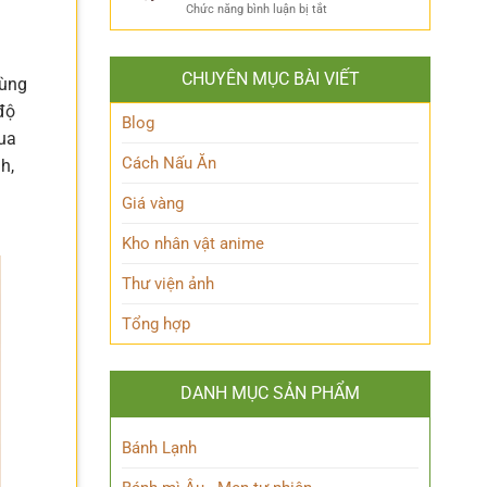
ẩn
Thoại
ở
Chức năng bình luận bị tắt
Khám
mình
Khám
Phá
của
phá
Nhân
Lớp
Momoo
Vật
Học
CHUYÊN MỤC BÀI VIẾT
cùng
Ayase:
Nham
Biết
Ai
Bí
độ
Tuốt
là
Blog
Ẩn
ua
Ai
trong
Cách Nấu Ăn
h,
Thế
giới
Giá vàng
Siêu
nhiên?
Kho nhân vật anime
Thư viện ảnh
Tổng hợp
DANH MỤC SẢN PHẨM
Bánh Lạnh