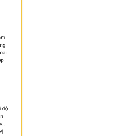
răm
ăng
loại
ợp
i độ
ón
ua,
vị