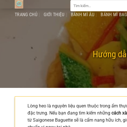
Tìm
Chuyển
kiếm:
đến
TRANG CHỦ
GIỚI THIỆU
BÁNH MÌ ÂU
BÁNH MÌ BA
nội
dung
Hướng dẫn
Lòng heo là nguyên liệu quen thuộc trong ẩm thực
đặc trưng. Nếu bạn đang tìm kiếm những
cách xà
từ Saigonese Baguette sẽ là cẩm nang hữu ích, g