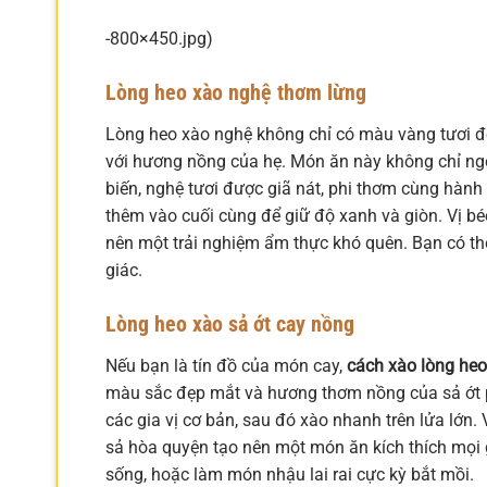
-800×450.jpg)
Lòng heo xào nghệ thơm lừng
Lòng heo xào nghệ không chỉ có màu vàng tươi đẹ
với hương nồng của hẹ. Món ăn này không chỉ ngo
biến, nghệ tươi được giã nát, phi thơm cùng hành
thêm vào cuối cùng để giữ độ xanh và giòn. Vị b
nên một trải nghiệm ẩm thực khó quên. Bạn có t
giác.
Lòng heo xào sả ớt cay nồng
Nếu bạn là tín đồ của món cay,
cách xào lòng heo
màu sắc đẹp mắt và hương thơm nồng của sả ớt 
các gia vị cơ bản, sau đó xào nhanh trên lửa lớn.
sả hòa quyện tạo nên một món ăn kích thích mọi
sống, hoặc làm món nhậu lai rai cực kỳ bắt mồi.