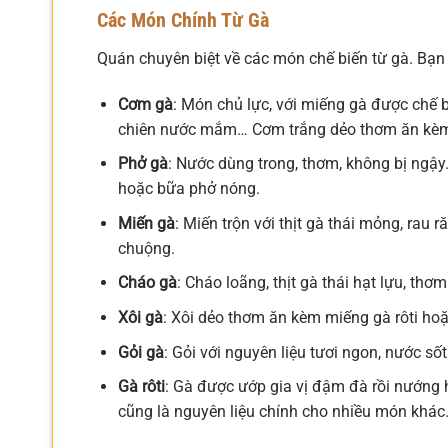
Các Món Chính Từ Gà
Quán chuyên biệt về các món chế biến từ gà. Bạn 
Cơm gà
: Món chủ lực, với miếng gà được chế b
chiên nước mắm… Cơm trắng dẻo thơm ăn kèm 
Phở gà
: Nước dùng trong, thơm, không bị ngậy
hoặc bữa phở nóng.
Miến gà
: Miến trộn với thịt gà thái mỏng, ra
chuộng.
Cháo gà
: Cháo loãng, thịt gà thái hạt lựu, t
Xôi gà
: Xôi dẻo thơm ăn kèm miếng gà rôti ho
Gỏi gà
: Gỏi với nguyên liệu tươi ngon, nước số
Gà rôti
: Gà được ướp gia vị đậm đà rồi nướng h
cũng là nguyên liệu chính cho nhiều món khác