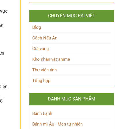
Queen
lộ
Anh
Maeve
thân
Hùng
 vực
Là
thế
Đầy
CHUYÊN MỤC BÀI VIẾT
Ai?
Nữ
Quyến
Hé
Phù
Rũ
nh
Lộ
Blog
thủy
Bí
tài
Ẩn
Cách Nấu Ăn
ba
Nhân
Vật
Giá vàng
Này!
hưa
Kho nhân vật anime
Thư viện ảnh
Tổng hợp
biển
.
DANH MỤC SẢN PHẨM
hố
Bánh Lạnh
Bánh mì Âu - Men tự nhiên