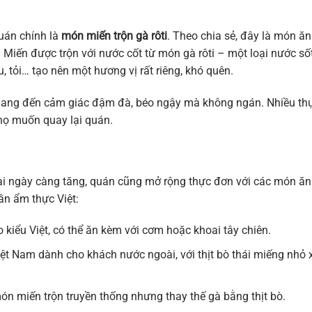
uán chính là
món miến trộn gà rôti
. Theo chia sẻ, đây là món ă
Miến được trộn với nước cốt từ món gà rôti – một loại nước số
 tỏi… tạo nên một hương vị rất riêng, khó quên.
 mang đến cảm giác đậm đà, béo ngậy mà không ngán. Nhiều th
 họ muốn quay lại quán.
goài ngày càng tăng, quán cũng mở rộng thực đơn với các món ăn
n ẩm thực Việt:
o kiểu Việt, có thể ăn kèm với cơm hoặc khoai tây chiên.
iệt Nam dành cho khách nước ngoài, với thịt bò thái miếng nhỏ 
ón miến trộn truyền thống nhưng thay thế gà bằng thịt bò.