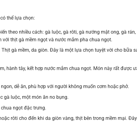
có thể lựa chọn:
iến theo nhiều cách: gà luộc, gà rôti, gà nướng mật ong, gà rán,
với thịt gà mềm ngọt và nước mắm pha chua ngọt.
. Thịt gà mềm, da giòn. Đây là một lựa chọn tuyệt vời cho bữa 
u răm, hành tây, kết hợp nước mắm chua ngọt. Món này rất được ư
hơm ngon, dễ ăn, phù hợp với người không muốn cơm hoặc phở.
ặc gà luộc, một món ăn no bụng.
t chua ngọt đặc trưng.
oặc rôti cho đến khi da giòn vàng, thịt bên trong mềm mại. Đây
.