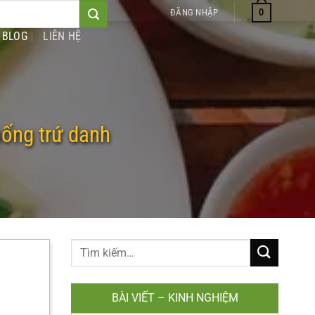
0
ĐĂNG NHẬP
BLOG
LIÊN HỆ
hống trứ danh
BÀI VIẾT – KINH NGHIỆM