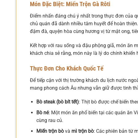
Món Đặc Biệt: Miến Trộn Gà Rôti
Điểm nhấn đáng chú ý nhất trong thực đơn của q
chủ quán đã dành nhiều tâm huyết để hoàn thiện. 
đậm đà, quyện hòa cùng hương vị từ mật ong, tiêu,
Kết hợp với rau sống và đậu phộng giã, món ăn
khách chia sẻ rằng, món này là lý do chính khiến
Thực Đơn Cho Khách Quốc Tế
Để tiếp cận với thị trường khách du lịch nước n
mang phong cách Âu nhưng vẫn giữ được tinh thầ
Bò steak (bò bít tết)
: Thịt bò được chế biến the
Bò né
: Một món ăn phổ biến tại các quán ăn V
cùng rau củ.
Miến trộn bò
và
mì trộn bò
: Các phiên bản từ m