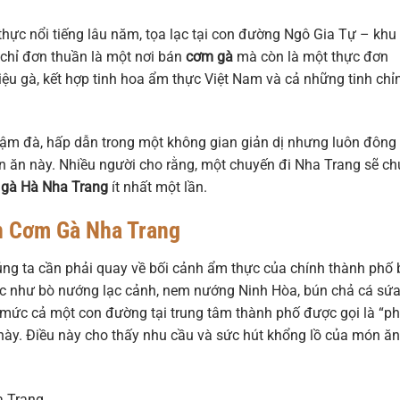
ực nổi tiếng lâu năm, tọa lạc tại con đường Ngô Gia Tự – khu
chỉ đơn thuần là một nơi bán
cơm gà
mà còn là một thực đơn
liệu gà, kết hợp tinh hoa ẩm thực Việt Nam và cả những tinh chỉ
ậm đà, hấp dẫn trong một không gian giản dị nhưng luôn đông
 ăn này. Nhiều người cho rằng, một chuyến đi Nha Trang sẽ c
gà Hà Nha Trang
ít nhất một lần.
n Cơm Gà Nha Trang
úng ta cần phải quay về bối cảnh ẩm thực của chính thành phố 
ắc như bò nướng lạc cảnh, nem nướng Ninh Hòa, bún chả cá sứa
i mức cả một con đường tại trung tâm thành phố được gọi là “p
ày. Điều này cho thấy nhu cầu và sức hút khổng lồ của món ăn