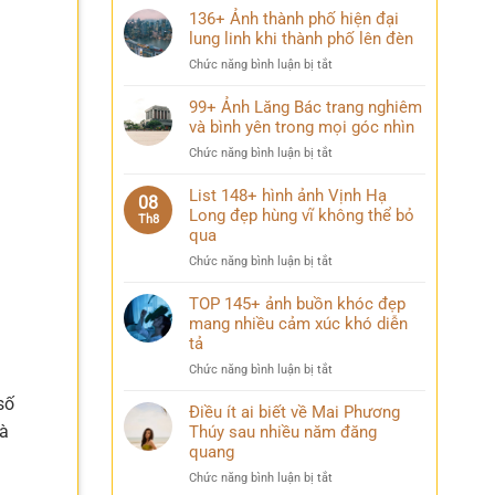
136+ Ảnh thành phố hiện đại
lung linh khi thành phố lên đèn
ở
Chức năng bình luận bị tắt
136+
Ảnh
99+ Ảnh Lăng Bác trang nghiêm
thành
và bình yên trong mọi góc nhìn
phố
ở
Chức năng bình luận bị tắt
hiện
99+
đại
Ảnh
List 148+ hình ảnh Vịnh Hạ
lung
08
Lăng
Long đẹp hùng vĩ không thể bỏ
linh
Th8
Bác
qua
khi
trang
thành
ở
Chức năng bình luận bị tắt
nghiêm
phố
List
và
lên
148+
TOP 145+ ảnh buồn khóc đẹp
bình
đèn
hình
mang nhiều cảm xúc khó diễn
yên
ảnh
trong
tả
Vịnh
mọi
ở
Chức năng bình luận bị tắt
Hạ
góc
TOP
Long
nhìn
số
145+
Điều ít ai biết về Mai Phương
đẹp
ảnh
đà
Thúy sau nhiều năm đăng
hùng
buồn
vĩ
quang
khóc
không
ở
Chức năng bình luận bị tắt
đẹp
thể