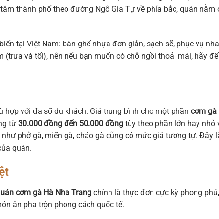
g tâm thành phố theo đường Ngô Gia Tự về phía bắc, quán nằm 
ến tại Việt Nam: bàn ghế nhựa đơn giản, sạch sẽ, phục vụ nha
 (trưa và tối), nên nếu bạn muốn có chỗ ngồi thoải mái, hãy đế
hù hợp với đa số du khách. Giá trung bình cho một phần
cơm gà
ng từ
30.000 đồng đến 50.000 đồng
tùy theo phần lớn hay nhỏ 
 như phở gà, miến gà, cháo gà cũng có mức giá tương tự. Đây l
 của quán.
ệt
quán cơm gà Hà Nha Trang
chính là thực đơn cực kỳ phong phú
ón ăn pha trộn phong cách quốc tế.