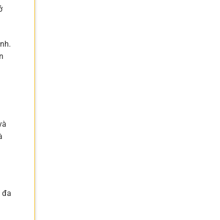
ở
nh.
n
và
à
, đa