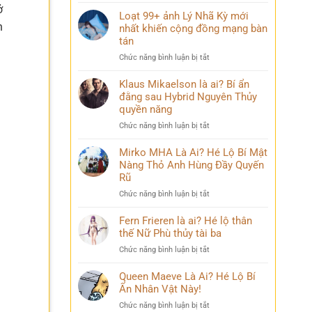
Điều
mang
bỏ
ở
ít
Loạt 99+ ảnh Lý Nhã Kỳ mới
nhiều
qua
ai
n
nhất khiến cộng đồng mạng bàn
cảm
biết
xúc
tán
về
khó
ở
Chức năng bình luận bị tắt
Mai
diễn
Loạt
Phương
tả
99+
Klaus Mikaelson là ai? Bí ẩn
Thúy
ảnh
đằng sau Hybrid Nguyên Thủy
sau
Lý
nhiều
quyền năng
Nhã
năm
ở
Chức năng bình luận bị tắt
Kỳ
đăng
Klaus
mới
quang
Mikaelson
Mirko MHA Là Ai? Hé Lộ Bí Mật
nhất
là
Nàng Thỏ Anh Hùng Đầy Quyến
khiến
ai?
cộng
Rũ
Bí
đồng
ở
Chức năng bình luận bị tắt
ẩn
mạng
Mirko
đằng
bàn
MHA
Fern Frieren là ai? Hé lộ thân
sau
tán
Là
thế Nữ Phù thủy tài ba
Hybrid
Ai?
Nguyên
ở
Chức năng bình luận bị tắt
Hé
Thủy
Fern
Lộ
quyền
Frieren
Queen Maeve Là Ai? Hé Lộ Bí
Bí
năng
là
Ẩn Nhân Vật Này!
Mật
ai?
Nàng
ở
Chức năng bình luận bị tắt
Hé
Thỏ