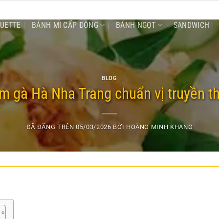
GUETTE
BÁNH MÌ CẤP ĐÔNG
BÁNH NGỌT
SANDWICH
BLOG
 gà Hà Nha Trang chuẩn vị truyền t
ĐÃ ĐĂNG TRÊN
05/03/2026
BỞI
HOÀNG MINH KHANG