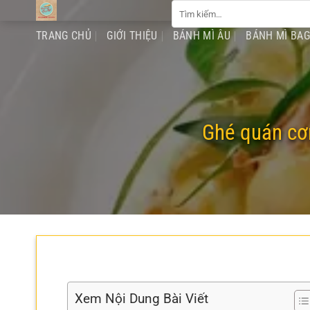
Tìm
Chuyển
kiếm:
đến
TRANG CHỦ
GIỚI THIỆU
BÁNH MÌ ÂU
BÁNH MÌ BA
nội
dung
Ghé quán cơm
Xem Nội Dung Bài Viết