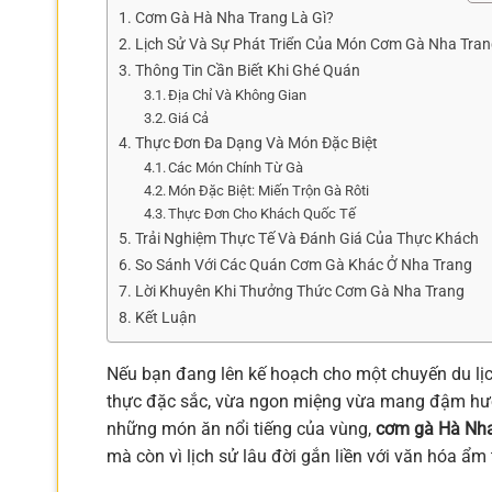
Cơm Gà Hà Nha Trang Là Gì?
Lịch Sử Và Sự Phát Triển Của Món Cơm Gà Nha Tra
Thông Tin Cần Biết Khi Ghé Quán
Địa Chỉ Và Không Gian
Giá Cả
Thực Đơn Đa Dạng Và Món Đặc Biệt
Các Món Chính Từ Gà
Món Đặc Biệt: Miến Trộn Gà Rôti
Thực Đơn Cho Khách Quốc Tế
Trải Nghiệm Thực Tế Và Đánh Giá Của Thực Khách
So Sánh Với Các Quán Cơm Gà Khác Ở Nha Trang
Lời Khuyên Khi Thưởng Thức Cơm Gà Nha Trang
Kết Luận
Nếu bạn đang lên kế hoạch cho một chuyến du lịc
thực đặc sắc, vừa ngon miệng vừa mang đậm hươn
những món ăn nổi tiếng của vùng,
cơm gà Hà Nh
mà còn vì lịch sử lâu đời gắn liền với văn hóa ẩm