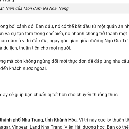
hát Triển Của Món Cơm Gà Nha Trang
rong bối cảnh đó. Ban đầu, nó có thể bắt đầu từ một quán ăn nh
on và sự tận tâm trong chế biến, nó nhanh chóng trở thành một
uán nằm ở vị trí đắc địa, ngay góc giao giữa đường Ngô Gia Tự
du lịch, thuận tiện cho mọi người.
ượng mà còn không ngừng đổi mới thực đơn để đáp ứng nhu cầu
 đến khách nước ngoài.
 đây sẽ giúp bạn chuẩn bị tốt hơn cho chuyến thưởng thức.
 thành phố Nha Trang, tỉnh Khánh Hòa
. Vị trí này cực kỳ thuận ti
agar, Vinpearl Land Nha Trang, Viện Hải dương học. Bạn có thể