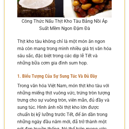
Công Thức Nấu Thịt Kho Tàu Bằng Nồi Áp
Suất Mềm Ngon Đậm Đà
Thịt kho tàu không chỉ là một món ăn ngon
mà còn mang trong mình nhiều giá trị văn hóa
sâu sắc, đặc biệt trong các dịp lễ Tết và
những bữa cơm gia đình sum họp.
1. Biểu Tượng Của Sự Sung Túc Và Đủ Đầy
Trong văn hóa Việt Nam, món thịt kho tàu với
những miếng thịt vuông vức, trứng tròn tượng
trưng cho sự vuông tròn, viên mãn, đủ đầy và
sung túc. Hình ảnh nồi thịt kho lớn được
chuẩn bị kỹ lưỡng trước Tết, để ăn dần trong
những ngày đầu năm mới, đã trở thành một
nét đẹp truyền thống. Nó thể hiện mong ước