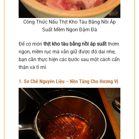
Công Thức Nấu Thịt Kho Tàu Bằng Nồi Áp
Suất Mềm Ngon Đậm Đà
Để có món
thịt kho tàu bằng nồi áp suất
thơm
ngon, mềm rục mà vẫn giữ được độ dai nhẹ,
bạn cần thực hiện các bước sau một cách cẩn
thận và tỉ mỉ.
1. Sơ Chế Nguyên Liệu – Nền Tảng Cho Hương Vị