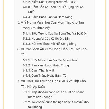
2. Kiểm Soát Lượng Nước Và Gia Vị
3. Đảm Bảo An Toàn Khi Sử Dụng Nồi Áp
Suất
4. Cách Bảo Quản Và Hâm Nóng
V. Ý Nghĩa Văn Hóa Của Món Thịt Kho Tàu
Trong Ẩm Thực Việt
1. Biểu Tượng Của Sự Sung Túc Và Đủ Đầy
2. Hương Vị Của Ký Ức Gia Đình
3. Nét Ẩm Thực Kết Nối Cộng Đồng
VI. Các Món Ăn Kèm Hoàn Hảo Với Thịt Kho
Tàu
1. Dưa Muối Chua Và Cải Muối Chua
2. Rau Xanh Luộc Hoặc Trụng
3. Canh Thanh Mát
4. Cơm Trắng Hoặc Bánh Tét
VII. Câu Hỏi Thường Gặp (FAQ) Về Thịt Kho
Tàu Nồi Áp Suất
1. Thịt kho tàu bằng nồi áp suất có nhanh
mềm hơn không?
2. Tôi có thể dùng thịt nạc hoặc ít mỡ để kho
tàu không?