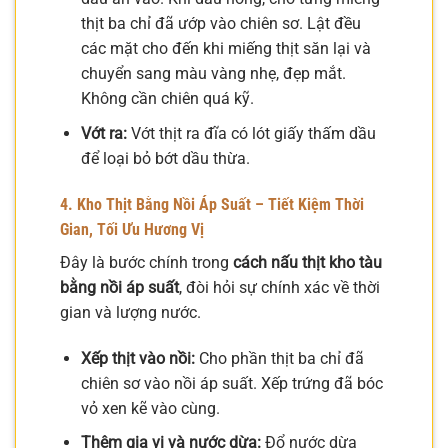
thịt ba chỉ đã ướp vào chiên sơ. Lật đều
các mặt cho đến khi miếng thịt săn lại và
chuyển sang màu vàng nhẹ, đẹp mắt.
Không cần chiên quá kỹ.
Vớt ra:
Vớt thịt ra đĩa có lót giấy thấm dầu
để loại bỏ bớt dầu thừa.
4. Kho Thịt Bằng Nồi Áp Suất – Tiết Kiệm Thời
Gian, Tối Ưu Hương Vị
Đây là bước chính trong
cách nấu thịt kho tàu
bằng nồi áp suất
, đòi hỏi sự chính xác về thời
gian và lượng nước.
Xếp thịt vào nồi:
Cho phần thịt ba chỉ đã
chiên sơ vào nồi áp suất. Xếp trứng đã bóc
vỏ xen kẽ vào cùng.
Thêm gia vị và nước dừa:
Đổ nước dừa