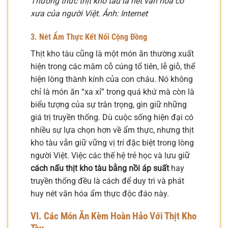
Thưởng thức thịt kho tàu là nét văn hóa cổ
xưa của người Việt. Ảnh: Internet
3. Nét Ẩm Thực Kết Nối Cộng Đồng
Thịt kho tàu cũng là một món ăn thường xuất
hiện trong các mâm cỗ cúng tổ tiên, lễ giỗ, thể
hiện lòng thành kính của con cháu. Nó không
chỉ là món ăn “xa xỉ” trong quá khứ mà còn là
biểu tượng của sự trân trọng, gìn giữ những
giá trị truyền thống. Dù cuộc sống hiện đại có
nhiều sự lựa chọn hơn về ẩm thực, nhưng thịt
kho tàu vẫn giữ vững vị trí đặc biệt trong lòng
người Việt. Việc các thế hệ trẻ học và lưu giữ
cách nấu thịt kho tàu bằng nồi áp suất
hay
truyền thống đều là cách để duy trì và phát
huy nét văn hóa ẩm thực độc đáo này.
VI. Các Món Ăn Kèm Hoàn Hảo Với Thịt Kho