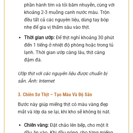
phần hành tím và tỏi băm nhuyễn, cùng với
khoảng 2-3 muỗng canh nước màu. Trộn
đều tất cả các nguyên liệu, dùng tay bóp
nhẹ để gia vị thấm sâu vào thịt.
Thời gian ướp:
Để thịt nghỉ khoảng 30 phút
đến 1 tiếng ở nhiệt độ phòng hoặc trong tủ
lạnh. Thời gian ướp càng lâu, thịt càng
đậm đà.
Ướp thịt với các nguyên liệu được chuẩn bị
sẵn. Ảnh: Internet
3. Chiên Sơ Thịt – Tạo Màu Và Độ Săn
Bước này giúp miếng thịt có màu vàng đẹp
mắt và lớp da se lại, khi kho sẽ không bị nát.
Chiên vàng:
Đặt chảo lên bếp, cho một ít
dầu ăn vào. Khi dầu nóng, cho từng miếng