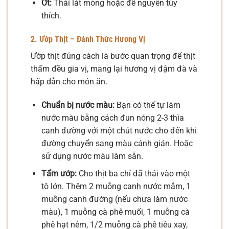
Ớt:
Thái lát mỏng hoặc để nguyên tùy
thích.
2. Ướp Thịt – Đánh Thức Hương Vị
Ướp thịt đúng cách là bước quan trọng để thịt
thấm đều gia vị, mang lại hương vị đậm đà và
hấp dẫn cho món ăn.
Chuẩn bị nước màu:
Bạn có thể tự làm
nước màu bằng cách đun nóng 2-3 thìa
canh đường với một chút nước cho đến khi
đường chuyển sang màu cánh gián. Hoặc
sử dụng nước màu làm sẵn.
Tẩm ướp:
Cho thịt ba chỉ đã thái vào một
tô lớn. Thêm 2 muỗng canh nước mắm, 1
muỗng canh đường (nếu chưa làm nước
màu), 1 muỗng cà phê muối, 1 muỗng cà
phê hạt nêm, 1/2 muỗng cà phê tiêu xay,