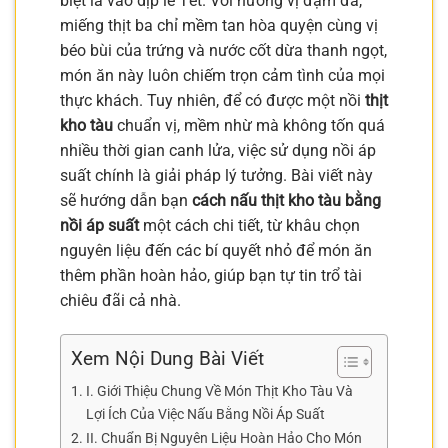
biệt là vào dịp lễ Tết. Với hương vị đậm đà,
miếng thịt ba chỉ mềm tan hòa quyện cùng vị
béo bùi của trứng và nước cốt dừa thanh ngọt,
món ăn này luôn chiếm trọn cảm tình của mọi
thực khách. Tuy nhiên, để có được một nồi
thịt
kho tàu
chuẩn vị, mềm nhừ mà không tốn quá
nhiều thời gian canh lửa, việc sử dụng nồi áp
suất chính là giải pháp lý tưởng. Bài viết này
sẽ hướng dẫn bạn
cách nấu thịt kho tàu bằng
nồi áp suất
một cách chi tiết, từ khâu chọn
nguyên liệu đến các bí quyết nhỏ để món ăn
thêm phần hoàn hảo, giúp bạn tự tin trổ tài
chiêu đãi cả nhà.
Xem Nội Dung Bài Viết
I. Giới Thiệu Chung Về Món Thịt Kho Tàu Và
Lợi Ích Của Việc Nấu Bằng Nồi Áp Suất
II. Chuẩn Bị Nguyên Liệu Hoàn Hảo Cho Món