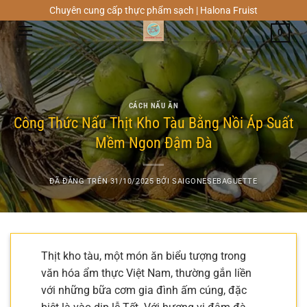
Chuyển
Chuyên cung cấp thực phẩm sạch | Halona Fruist
đến
0
nội
dung
CÁCH NẤU ĂN
Công Thức Nấu Thịt Kho Tàu Bằng Nồi Áp Suất
Mềm Ngon Đậm Đà
ĐÃ ĐĂNG TRÊN
31/10/2025
BỞI
SAIGONESEBAGUETTE
Thịt kho tàu, một món ăn biểu tượng trong
văn hóa ẩm thực Việt Nam, thường gắn liền
với những bữa cơm gia đình ấm cúng, đặc