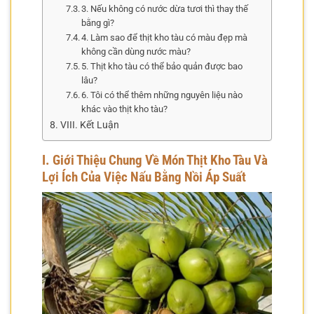
3. Nếu không có nước dừa tươi thì thay thế
bằng gì?
4. Làm sao để thịt kho tàu có màu đẹp mà
không cần dùng nước màu?
5. Thịt kho tàu có thể bảo quản được bao
lâu?
6. Tôi có thể thêm những nguyên liệu nào
khác vào thịt kho tàu?
VIII. Kết Luận
I. Giới Thiệu Chung Về Món Thịt Kho Tàu Và
Lợi Ích Của Việc Nấu Bằng Nồi Áp Suất