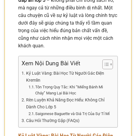
đáp án lớp 5
– không phải chỉ trong sách vở,
mà ngay cả từ những điều bình dị nhất. Một
câu chuyện cũ về sự kỷ luật và lòng chính trực
dưới đây sẽ giúp chúng ta thấy rõ tầm quan
trọng của việc hiểu đúng bản chất vấn đề,
cũng như cách nhìn nhận mọi việc một cách
khách quan.
Xem Nội Dung Bài Viết
Kỷ Luật Vàng: Bài Học Từ Người Gác Điện
Kremlin
Tôn Trọng Quy Tắc: Khi “Miếng Bánh Mì
Cháy” Mang Lại Bài Học
Rèn Luyện Khả Năng Đọc Hiểu: Không Chỉ
Dành Cho Lớp 5
Saigonese Baguette và Giá Trị Của Sự Tỉ Mỉ
Câu Hỏi Thường Gặp (FAQs)
Kỷ Luật Vàng: Bài Học Từ Người Gác Điện