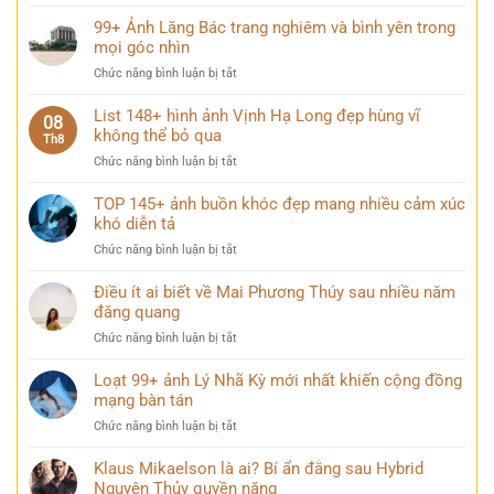
136+
Ảnh
99+ Ảnh Lăng Bác trang nghiêm và bình yên trong
thành
mọi góc nhìn
phố
ở
Chức năng bình luận bị tắt
hiện
99+
đại
Ảnh
List 148+ hình ảnh Vịnh Hạ Long đẹp hùng vĩ
lung
08
Lăng
không thể bỏ qua
linh
Th8
Bác
khi
ở
Chức năng bình luận bị tắt
trang
thành
List
nghiêm
phố
148+
TOP 145+ ảnh buồn khóc đẹp mang nhiều cảm xúc
và
lên
hình
khó diễn tả
bình
đèn
ảnh
yên
ở
Chức năng bình luận bị tắt
Vịnh
trong
TOP
Hạ
mọi
145+
Điều ít ai biết về Mai Phương Thúy sau nhiều năm
Long
góc
ảnh
đăng quang
đẹp
nhìn
buồn
hùng
ở
Chức năng bình luận bị tắt
khóc
vĩ
Điều
đẹp
không
ít
Loạt 99+ ảnh Lý Nhã Kỳ mới nhất khiến cộng đồng
mang
thể
ai
mạng bàn tán
nhiều
bỏ
biết
cảm
qua
ở
Chức năng bình luận bị tắt
về
xúc
Loạt
Mai
khó
99+
Klaus Mikaelson là ai? Bí ẩn đằng sau Hybrid
Phương
diễn
ảnh
Nguyên Thủy quyền năng
Thúy
tả