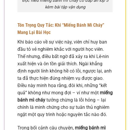
Đọc hiểu miếng bánh mì cháy có đáp án lớp 5
kèm bài tập vận dụng
Tôn Trọng Quy Tắc: Khi “Miếng Bánh Mì Cháy”
Mang Lại Bài Học
Khi báo cáo về sự việc này, viên chỉ huy ban
đầu tỏ vẻ nghiêm khắc với người học viên.
Thế nhưng, điều bất ngờ đã xảy ra khi Lê-nin
xuất hiện và ôn tồn giải thích. Ngài khẳng
định người lính không hề có lỗi, ngược lại, anh
ta đã thực hiện đúng nhiệm vụ được giao.
Điều này minh họa rằng, đôi khi, những “kết
quả” không như mong đợi – ví như một
miếng
bánh mì cháy
tưởng chừng là lỗi hỏng – lại
chính là minh chứng cho sự tuân thủ nghiêm
ngặt một quy trình hoặc nguyên tắc nào đó.
Trong bối cảnh câu chuyện,
miếng bánh mì