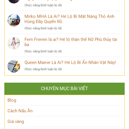
Lý
sau
ở
Chức năng bình luận bị tắt
Nhã
nhiều
Klaus
Kỳ
năm
Mikaelson
Mirko MHA Là Ai? Hé Lộ Bí Mật Nàng Thỏ Anh
mới
đăng
là
Hùng Đầy Quyến Rũ
nhất
quang
ai?
khiến
ở
Chức năng bình luận bị tắt
Bí
cộng
Mirko
ẩn
đồng
MHA
Fern Frieren là ai? Hé lộ thân thế Nữ Phù thủy tài
đằng
mạng
Là
ba
sau
bàn
Ai?
Hybrid
tán
ở
Chức năng bình luận bị tắt
Hé
Nguyên
Fern
Lộ
Thủy
Frieren
Queen Maeve Là Ai? Hé Lộ Bí Ẩn Nhân Vật Này!
Bí
quyền
là
Mật
năng
ở
Chức năng bình luận bị tắt
ai?
Nàng
Queen
Hé
Thỏ
Maeve
lộ
Anh
Là
thân
Hùng
CHUYÊN MỤC BÀI VIẾT
Ai?
thế
Đầy
Hé
Nữ
Quyến
Lộ
Blog
Phù
Rũ
Bí
thủy
Ẩn
tài
Cách Nấu Ăn
Nhân
ba
Vật
Giá vàng
Này!