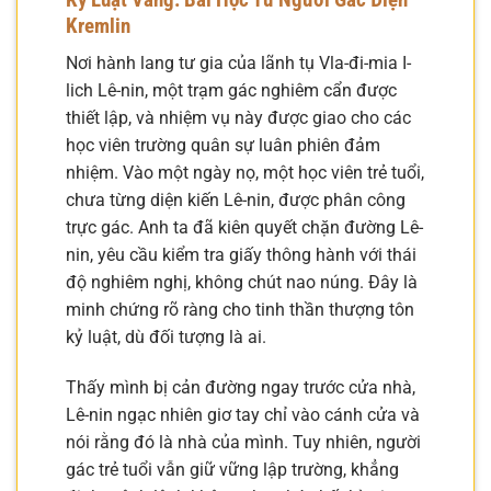
Kremlin
Nơi hành lang tư gia của lãnh tụ Vla-đi-mia I-
lich Lê-nin, một trạm gác nghiêm cẩn được
thiết lập, và nhiệm vụ này được giao cho các
học viên trường quân sự luân phiên đảm
nhiệm. Vào một ngày nọ, một học viên trẻ tuổi,
chưa từng diện kiến Lê-nin, được phân công
trực gác. Anh ta đã kiên quyết chặn đường Lê-
nin, yêu cầu kiểm tra giấy thông hành với thái
độ nghiêm nghị, không chút nao núng. Đây là
minh chứng rõ ràng cho tinh thần thượng tôn
kỷ luật, dù đối tượng là ai.
Thấy mình bị cản đường ngay trước cửa nhà,
Lê-nin ngạc nhiên giơ tay chỉ vào cánh cửa và
nói rằng đó là nhà của mình. Tuy nhiên, người
gác trẻ tuổi vẫn giữ vững lập trường, khẳng