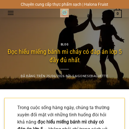
Chuyển
Chuyên cung cấp thực phẩm sạch | Halona Fruist
đến
0
nội
dung
BLOG
Đọc hiểu miếng bánh mì cháy có đáp án lớp 5
đầy đủ nhất
ĐÃ ĐĂNG TRÊN
25/06/2026
BỞI
SAIGONESEBAGUETTE
Trong cuộc sống hàng ngày, chúng ta thường
xuyên đối mặt với những tình huống đòi hỏi
khả năng
đọc hiểu miếng bánh mì cháy có