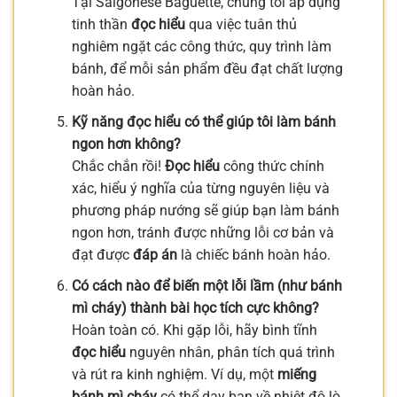
Tại Saigonese Baguette, chúng tôi áp dụng
tinh thần
đọc hiểu
qua việc tuân thủ
nghiêm ngặt các công thức, quy trình làm
bánh, để mỗi sản phẩm đều đạt chất lượng
hoàn hảo.
Kỹ năng đọc hiểu có thể giúp tôi làm bánh
ngon hơn không?
Chắc chắn rồi!
Đọc hiểu
công thức chính
xác, hiểu ý nghĩa của từng nguyên liệu và
phương pháp nướng sẽ giúp bạn làm bánh
ngon hơn, tránh được những lỗi cơ bản và
đạt được
đáp án
là chiếc bánh hoàn hảo.
Có cách nào để biến một lỗi lầm (như bánh
mì cháy) thành bài học tích cực không?
Hoàn toàn có. Khi gặp lỗi, hãy bình tĩnh
đọc hiểu
nguyên nhân, phân tích quá trình
và rút ra kinh nghiệm. Ví dụ, một
miếng
bánh mì cháy
có thể dạy bạn về nhiệt độ lò,