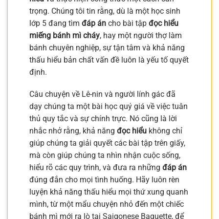
trọng. Chúng tôi tin rằng, dù là một học sinh
lớp 5 đang tìm
đáp án
cho bài tập
đọc hiểu
miếng bánh mì cháy
, hay một người thợ làm
bánh chuyên nghiệp, sự tận tâm và khả năng
thấu hiểu bản chất vấn đề luôn là yếu tố quyết
định.
Câu chuyện về Lê-nin và người lính gác đã
dạy chúng ta một bài học quý giá về việc tuân
thủ quy tắc và sự chính trực. Nó cũng là lời
nhắc nhở rằng, khả năng
đọc hiểu
không chỉ
giúp chúng ta giải quyết các bài tập trên giấy,
mà còn giúp chúng ta nhìn nhận cuộc sống,
hiểu rõ các quy trình, và đưa ra những
đáp án
đúng đắn cho mọi tình huống. Hãy luôn rèn
luyện khả năng thấu hiểu mọi thứ xung quanh
mình, từ một mẩu chuyện nhỏ đến một chiếc
bánh mì mới ra lò tại Saigonese Baguette, để