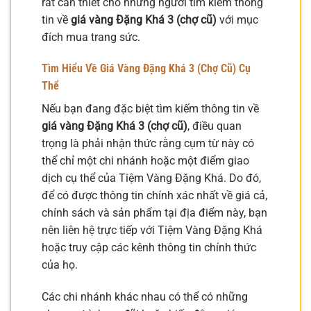
rất cần thiết cho những người tìm kiếm thông
tin về
giá vàng Đặng Khá 3 (chợ cũ)
với mục
đích mua trang sức.
Tìm Hiểu Về Giá Vàng Đặng Khá 3 (Chợ Cũ) Cụ
Thể
Nếu bạn đang đặc biệt tìm kiếm thông tin về
giá vàng Đặng Khá 3 (chợ cũ)
, điều quan
trọng là phải nhận thức rằng cụm từ này có
thể chỉ một chi nhánh hoặc một điểm giao
dịch cụ thể của Tiệm Vàng Đặng Khá. Do đó,
để có được thông tin chính xác nhất về giá cả,
chính sách và sản phẩm tại địa điểm này, bạn
nên liên hệ trực tiếp với Tiệm Vàng Đặng Khá
hoặc truy cập các kênh thông tin chính thức
của họ.
Các chi nhánh khác nhau có thể có những