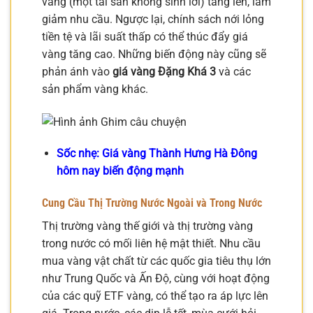
vàng (một tài sản không sinh lời) tăng lên, làm
giảm nhu cầu. Ngược lại, chính sách nới lỏng
tiền tệ và lãi suất thấp có thể thúc đẩy giá
vàng tăng cao. Những biến động này cũng sẽ
phản ánh vào
giá vàng Đặng Khá 3
và các
sản phẩm vàng khác.
Sốc nhẹ: Giá vàng Thành Hưng Hà Đông
hôm nay biến động mạnh
Cung Cầu Thị Trường Nước Ngoài và Trong Nước
Thị trường vàng thế giới và thị trường vàng
trong nước có mối liên hệ mật thiết. Nhu cầu
mua vàng vật chất từ các quốc gia tiêu thụ lớn
như Trung Quốc và Ấn Độ, cùng với hoạt động
của các quỹ ETF vàng, có thể tạo ra áp lực lên