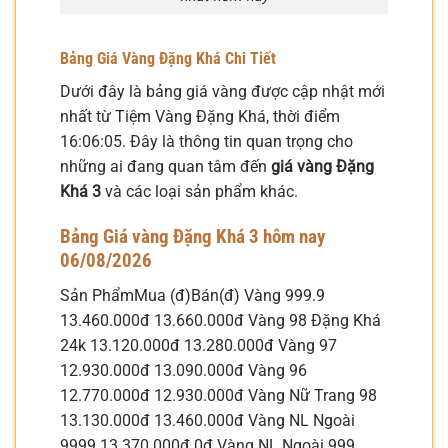
Bảng Giá Vàng Đặng Khá Chi Tiết
Dưới đây là bảng giá vàng được cập nhật mới
nhất từ Tiệm Vàng Đặng Khá, thời điểm
16:06:05. Đây là thông tin quan trọng cho
những ai đang quan tâm đến
giá vàng Đặng
Khá 3
và các loại sản phẩm khác.
Bảng Giá vàng Đặng Khá 3 hôm nay
06/08/2026
Sản PhẩmMua (đ)Bán(đ) Vàng 999.9
13.460.000đ 13.660.000đ Vàng 98 Đặng Khá
24k 13.120.000đ 13.280.000đ Vàng 97
12.930.000đ 13.090.000đ Vàng 96
12.770.000đ 12.930.000đ Vàng Nữ Trang 98
13.130.000đ 13.460.000đ Vàng NL Ngoài
9999 13.370.000đ 0đ Vàng NL Ngoài 999