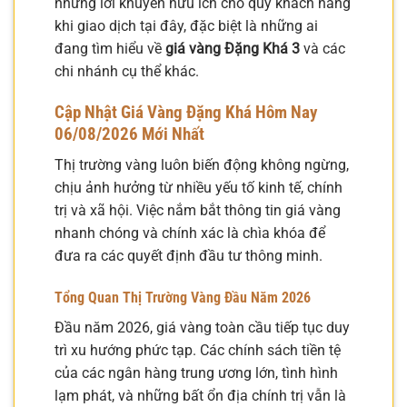
những lời khuyên hữu ích cho quý khách hàng
khi giao dịch tại đây, đặc biệt là những ai
đang tìm hiểu về
giá vàng Đặng Khá 3
và các
chi nhánh cụ thể khác.
Cập Nhật Giá Vàng Đặng Khá Hôm Nay
06/08/2026 Mới Nhất
Thị trường vàng luôn biến động không ngừng,
chịu ảnh hưởng từ nhiều yếu tố kinh tế, chính
trị và xã hội. Việc nắm bắt thông tin giá vàng
nhanh chóng và chính xác là chìa khóa để
đưa ra các quyết định đầu tư thông minh.
Tổng Quan Thị Trường Vàng Đầu Năm 2026
Đầu năm 2026, giá vàng toàn cầu tiếp tục duy
trì xu hướng phức tạp. Các chính sách tiền tệ
của các ngân hàng trung ương lớn, tình hình
lạm phát, và những bất ổn địa chính trị vẫn là