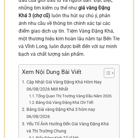
đầu của giới đầu tư và người dân. Đặc biệt,
những tìm kiếm cụ thể như
giá vàng Đặng
Khá 3 (chợ cũ)
luôn thu hút sự chú ý, phản
ánh nhu cầu về thông tin chính xác tại các
điểm giao dịch uy tín. Tiệm Vàng Đặng Khá,
một thương hiệu kim hoàn lâu năm tại Bến Tre
và Vĩnh Long, luôn được biết đến với sự minh
bạch và chất lượng sản phẩm.
Xem Nội Dung Bài Viết
Cập Nhật Giá Vàng Đặng Khá Hôm Nay
06/08/2026 Mới Nhất
Tổng Quan Thị Trường Vàng Đầu Năm 2026
Bảng Giá Vàng Đặng Khá Chi Tiết
Bảng Giá vàng Đặng Khá 3 hôm nay
06/08/2026
Yếu Tố Ảnh Hưởng Đến Giá Vàng Đặng Khá
và Thị Trường Chung
Biến Động Kinh Tế Vĩ Mô