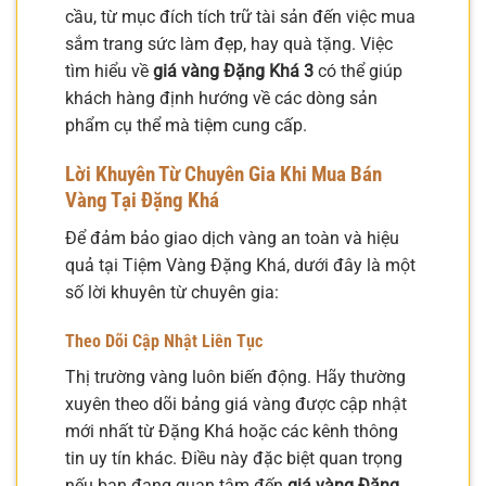
cầu, từ mục đích tích trữ tài sản đến việc mua
sắm trang sức làm đẹp, hay quà tặng. Việc
tìm hiểu về
giá vàng Đặng Khá 3
có thể giúp
khách hàng định hướng về các dòng sản
phẩm cụ thể mà tiệm cung cấp.
Lời Khuyên Từ Chuyên Gia Khi Mua Bán
Vàng Tại Đặng Khá
Để đảm bảo giao dịch vàng an toàn và hiệu
quả tại Tiệm Vàng Đặng Khá, dưới đây là một
số lời khuyên từ chuyên gia:
Theo Dõi Cập Nhật Liên Tục
Thị trường vàng luôn biến động. Hãy thường
xuyên theo dõi bảng giá vàng được cập nhật
mới nhất từ Đặng Khá hoặc các kênh thông
tin uy tín khác. Điều này đặc biệt quan trọng
nếu bạn đang quan tâm đến
giá vàng Đặng