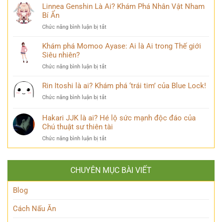
&
Kiyotaka
Linnea Genshin Là Ai? Khám Phá Nhân Vật Nham
Tất
Số
là
Bí Ẩn
Tần
Phận
ai?
Tật
Bi
ở
Chức năng bình luận bị tắt
Hé
Về
Thương
Linnea
lộ
Kẻ
Genshin
Khám phá Momoo Ayase: Ai là Ai trong Thế giới
thiên
Phản
Là
Siêu nhiên?
tài
Diện
Ai?
ẩn
Huyền
ở
Chức năng bình luận bị tắt
Khám
mình
Thoại
Khám
Phá
của
phá
Rin Itoshi là ai? Khám phá ‘trái tim’ của Blue Lock!
Nhân
Lớp
Momoo
Vật
Học
ở
Chức năng bình luận bị tắt
Ayase:
Nham
Biết
Rin
Ai
Bí
Tuốt
Itoshi
Hakari JJK là ai? Hé lộ sức mạnh độc đáo của
là
Ẩn
là
Ai
Chú thuật sư thiên tài
ai?
trong
ở
Chức năng bình luận bị tắt
Khám
Thế
Hakari
phá
giới
JJK
‘trái
Siêu
là
tim’
nhiên?
CHUYÊN MỤC BÀI VIẾT
ai?
của
Hé
Blue
lộ
Blog
Lock!
sức
mạnh
Cách Nấu Ăn
độc