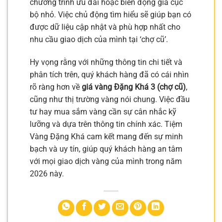
chương trình ưu đãi hoặc biến động giá cục
bộ nhỏ. Việc chủ động tìm hiểu sẽ giúp bạn có
được dữ liệu cập nhật và phù hợp nhất cho
nhu cầu giao dịch của mình tại ‘chợ cũ’.
Hy vọng rằng với những thông tin chi tiết và
phân tích trên, quý khách hàng đã có cái nhìn
rõ ràng hơn về
giá vàng Đặng Khá 3 (chợ cũ)
,
cũng như thị trường vàng nói chung. Việc đầu
tư hay mua sắm vàng cần sự cân nhắc kỹ
lưỡng và dựa trên thông tin chính xác. Tiệm
Vàng Đặng Khá cam kết mang đến sự minh
bạch và uy tín, giúp quý khách hàng an tâm
với mọi giao dịch vàng của mình trong năm
2026 này.