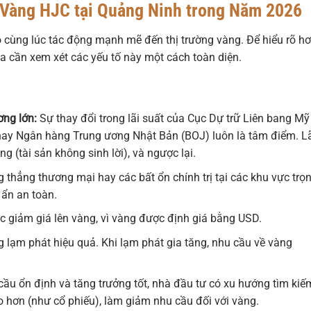
á Vàng HJC tại Quảng Ninh trong Năm 2026
 cùng lúc tác động mạnh mẽ đến thị trường vàng. Để hiểu rõ h
ta cần xem xét các yếu tố này một cách toàn diện.
ơng lớn:
Sự thay đổi trong lãi suất của Cục Dự trữ Liên bang Mỹ
ay Ngân hàng Trung ương Nhật Bản (BOJ) luôn là tâm điểm. L
 (tài sản không sinh lời), và ngược lại.
 thẳng thương mại hay các bất ổn chính trị tại các khu vực trọ
 ẩn an toàn.
giảm giá lên vàng, vì vàng được định giá bằng USD.
 lạm phát hiệu quả. Khi lạm phát gia tăng, nhu cầu về vàng
 cầu ổn định và tăng trưởng tốt, nhà đầu tư có xu hướng tìm kiế
o hơn (như cổ phiếu), làm giảm nhu cầu đối với vàng.