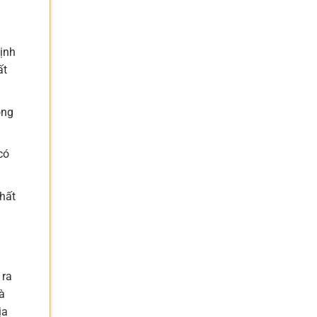
ịnh
ất
ong
có
hất
 ra
à
ịa