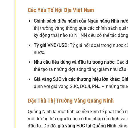
Các Yếu Tố Nội Địa Việt Nam
Chính sách điều hành của Ngân hàng Nhà nướ
thị trường vàng thông qua các chính sách quản 
kỳ động thái nào từ NHNN đều có thể tác độn
Tỷ giá VND/USD:
Tỷ giá hối đoái trong nước c
nước.
Nhu cầu tiêu dùng và đầu tư trong nước:
Các dị
thể tạo ra những đợt sóng tăng/giảm nhu cầu 
Giá vàng SJC và các thương hiệu lớn khác:
Gi
định với giá vàng SJC, DOJI, PNJ – những thươ
Đặc Thù Thị Trường Vàng Quảng Ninh
Quảng Ninh là một tỉnh có nền kinh tế phát triển 
một lượng lớn người dân có thu nhập ổn định và n
đầu tư. Do đó,
giá vàng HJC tại Quảng Ninh
cũng 