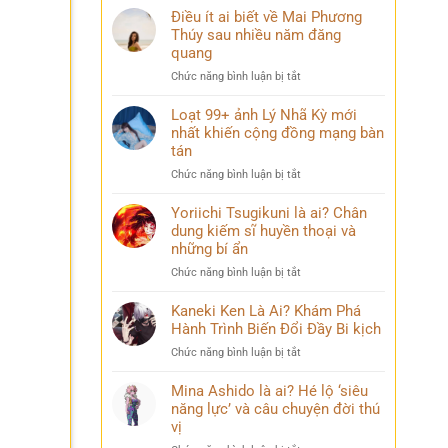
Điều ít ai biết về Mai Phương
Thúy sau nhiều năm đăng
quang
ở
Chức năng bình luận bị tắt
Điều
ít
Loạt 99+ ảnh Lý Nhã Kỳ mới
ai
nhất khiến cộng đồng mạng bàn
biết
tán
về
ở
Chức năng bình luận bị tắt
Mai
Loạt
Phương
99+
Yoriichi Tsugikuni là ai? Chân
Thúy
ảnh
dung kiếm sĩ huyền thoại và
sau
Lý
nhiều
những bí ẩn
Nhã
năm
ở
Chức năng bình luận bị tắt
Kỳ
đăng
Yoriichi
mới
quang
Tsugikuni
Kaneki Ken Là Ai? Khám Phá
nhất
là
Hành Trình Biến Đổi Đầy Bi kịch
khiến
ai?
cộng
ở
Chức năng bình luận bị tắt
Chân
đồng
Kaneki
dung
mạng
Ken
Mina Ashido là ai? Hé lộ ‘siêu
kiếm
bàn
Là
năng lực’ và câu chuyện đời thú
sĩ
tán
Ai?
vị
huyền
Khám
thoại