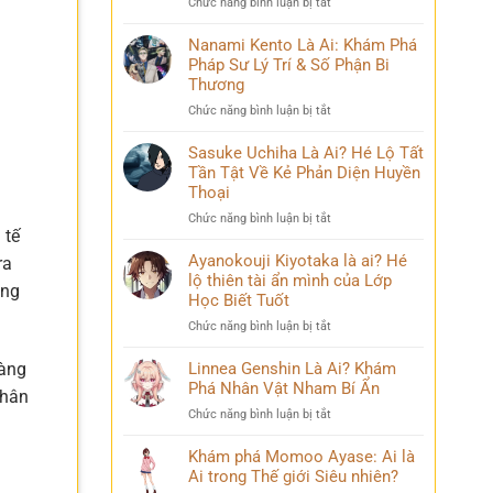
ở
Chức năng bình luận bị tắt
Phá
và
Mina
Hành
những
Ashido
Nanami Kento Là Ai: Khám Phá
Trình
bí
là
Pháp Sư Lý Trí & Số Phận Bi
Biến
ẩn
ai?
Đổi
Thương
Hé
Đầy
ở
Chức năng bình luận bị tắt
lộ
Bi
Nanami
‘siêu
kịch
Kento
Sasuke Uchiha Là Ai? Hé Lộ Tất
năng
Là
Tần Tật Về Kẻ Phản Diện Huyền
lực’
Ai:
và
Thoại
Khám
câu
ở
Chức năng bình luận bị tắt
Phá
chuyện
 tế
Sasuke
Pháp
đời
Uchiha
Ayanokouji Kiyotaka là ai? Hé
Sư
ra
thú
Là
lộ thiên tài ẩn mình của Lớp
Lý
vị
ộng
Ai?
Trí
Học Biết Tuốt
Hé
&
ở
Chức năng bình luận bị tắt
Lộ
Số
Ayanokouji
Tất
Phận
Kiyotaka
Linnea Genshin Là Ai? Khám
hàng
Tần
Bi
là
Phá Nhân Vật Nham Bí Ẩn
Tật
Thương
phân
ai?
Về
ở
Chức năng bình luận bị tắt
Hé
Kẻ
Linnea
lộ
Phản
Genshin
Khám phá Momoo Ayase: Ai là
thiên
Diện
Là
Ai trong Thế giới Siêu nhiên?
tài
Huyền
Ai?