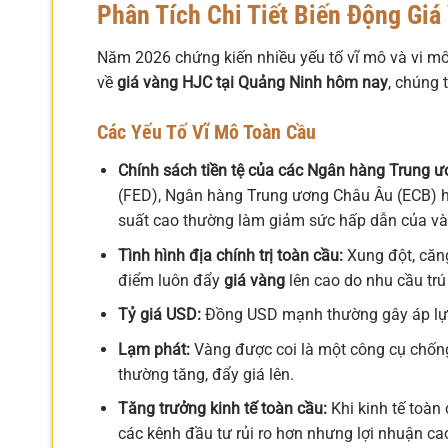
Phân Tích Chi Tiết Biến Động Gi
Năm 2026 chứng kiến nhiều yếu tố vĩ mô và vi mô
về
giá vàng HJC tại Quảng Ninh hôm nay
, chúng 
Các Yếu Tố Vĩ Mô Toàn Cầu
Chính sách tiền tệ của các Ngân hàng Trung ư
(FED), Ngân hàng Trung ương Châu Âu (ECB) h
suất cao thường làm giảm sức hấp dẫn của vàng
Tình hình địa chính trị toàn cầu:
Xung đột, căng
điểm luôn đẩy
giá vàng
lên cao do nhu cầu trú
Tỷ giá USD:
Đồng USD mạnh thường gây áp lực 
Lạm phát:
Vàng được coi là một công cụ chống
thường tăng, đẩy giá lên.
Tăng trưởng kinh tế toàn cầu:
Khi kinh tế toàn
các kênh đầu tư rủi ro hơn nhưng lợi nhuận ca