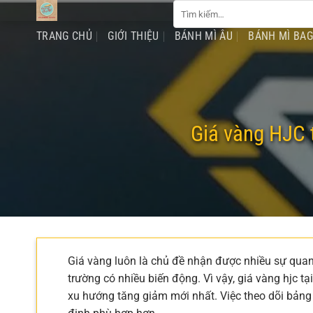
Tìm
Chuyển
kiếm:
đến
TRANG CHỦ
GIỚI THIỆU
BÁNH MÌ ÂU
BÁNH MÌ BA
nội
dung
Giá vàng HJC 
Giá vàng luôn là chủ đề nhận được nhiều sự quan t
trường có nhiều biến động. Vì vậy, giá vàng hjc 
xu hướng tăng giảm mới nhất. Việc theo dõi bảng