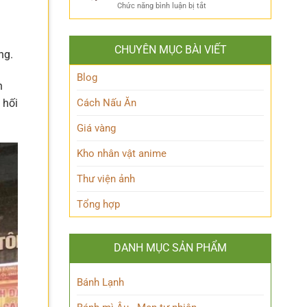
ẩn
Thoại
ở
Chức năng bình luận bị tắt
Khám
mình
Khám
Phá
của
phá
Nhân
Lớp
Momoo
Vật
Học
CHUYÊN MỤC BÀI VIẾT
Ayase:
ng.
Nham
Biết
Ai
Bí
Tuốt
là
Blog
Ẩn
n
Ai
trong
 hối
Cách Nấu Ăn
Thế
giới
Giá vàng
Siêu
nhiên?
Kho nhân vật anime
Thư viện ảnh
Tổng hợp
DANH MỤC SẢN PHẨM
Bánh Lạnh