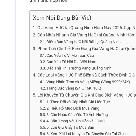
định phù hợp hơn.
Xem Nội Dung Bài Viết
Giá Vàng HJC tại Quảng Ninh Hôm Nay 2026: Cập N
Cập Nhật Nhanh Giá Vàng HJC tại Quảng Ninh Hôm
Điểm Bán Vàng HJC Nổi Bật tại Quảng Ninh
Phân Tích Chi Tiết Biến Động Giá Vàng HJC tại Quả
Các Yếu Tố Vĩ Mô Toàn Cầu
Các Yếu Tố Nội Địa Việt Nam
Đặc Thù Thị Trường Vàng Quảng Ninh
Các Loại Vàng HJC Phổ Biến và Cách Thức Định Giá
Vàng Nhẫn Trơn và Vàng Miếng (Vàng 9999/24K)
Trang Sức Vàng (24K, 16K, 10K)
Lời Khuyên Từ Chuyên Gia Khi Giao Dịch Vàng HJC t
1. Theo Dõi và Cập Nhật Giá Liên Tục
2. Hiểu Rõ Mục Đích Mua Vàng
3. Cân Nhắc Các Yếu Tố Ảnh Hưởng
4. Cẩn Trọng Với Tin Đồn và FOMO
5. Lưu Giữ Giấy Tờ Mua Bán
6. Xem Xét Lời Khuyên Từ Chuyên Gia Tài Chính