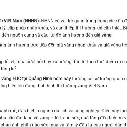
c Việt Nam (NHNN):
NHNN có vai trò quan trọng trong việc ổn đ
lý, cấp phép nhập khẩu, và can thiệp thị trường khi cần thiết. B
g đến nguồn cung và cầu, từ đó ảnh hưởng đến
giá vàng
.
ũng ảnh hưởng trực tiếp đến giá vàng nhập khẩu và giá vàng tr
p lễ tết, mùa cưới hỏi hay xu hướng đầu tư theo thời điểm đều 
đáng kể.
á vàng HJC tại Quảng Ninh hôm nay
thường có sự tương quan n
ng hiệu lớn đang định hình thị trường vàng Việt Nam.
mạnh mẽ, đặc biệt là ngành du lịch và công nghiệp. Điều này tạo
hu cầu đa dạng về vàng – từ trang sức, quà tặng đến tích trữ v
phản ánh phần nào sức mua và tâm lý đầu tư của người dân đ