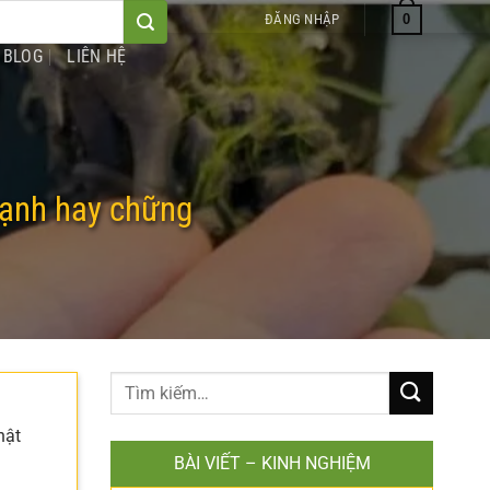
0
ĐĂNG NHẬP
BLOG
LIÊN HỆ
mạnh hay chững
hật
BÀI VIẾT – KINH NGHIỆM