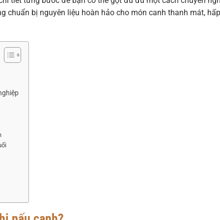
chi tiết từng bước để bạn có thể gọt đu đủ một cách chuyên ngh
ng chuẩn bị nguyên liệu hoàn hảo cho món canh thanh mát, hấ
nghiệp
h
uối
hi nấu canh?