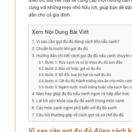
điều đó, bài viết này sẽ cung cấp một hướng dẫn 
cùng với những mẹo nhỏ hữu ích, giúp bạn dễ dà
dẫn cho cả gia đình.
Xem Nội Dung Bài Viết
Vì sao cần gọt đu đủ đúng cách khi nấu canh?
Chuẩn bị trước khi gọt đu đủ
Hướng dẫn chi tiết cách gọt đu đủ nấu canh chuyên 
Bước 1: Rửa sạch và xử lý nhựa đu đủ ban đầu
Bước 2: Bào vỏ hoặc gọt vỏ đu đủ
Bước 3: Bổ đôi, loại bỏ hạt và ruột đu đủ
Bước 4: Cắt đu đủ thành miếng vừa ăn cho món can
Bước 5: Ngâm nước muối loãng hoặc rửa sạch lần c
Mẹo hay giúp đu đủ nấu canh ngon và hấp dẫn hơn
Lợi ích sức khỏe của đu đủ xanh trong món canh
Các món canh ngon phổ biến với đu đủ xanh
Câu hỏi thường gặp về cách gọt và sơ chế đu đủ
Vì sao cần gọt đu đủ đúng cách k