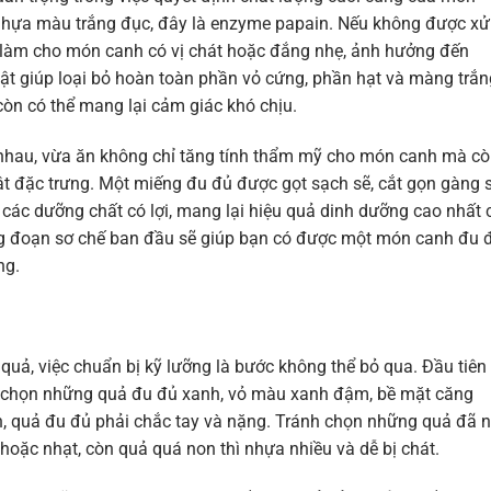
nhựa màu trắng đục, đây là enzyme papain. Nếu không được xử 
và làm cho món canh có vị chát hoặc đắng nhẹ, ảnh hưởng đến
uật giúp loại bỏ hoàn toàn phần vỏ cứng, phần hạt và màng trắn
òn có thể mang lại cảm giác khó chịu.
nhau, vừa ăn không chỉ tăng tính thẩm mỹ cho món canh mà c
t đặc trưng. Một miếng đu đủ được gọt sạch sẽ, cắt gọn gàng 
đa các dưỡng chất có lợi, mang lại hiệu quả dinh dưỡng cao nhất 
ông đoạn sơ chế ban đầu sẽ giúp bạn có được một món canh đu 
ng.
 quả, việc chuẩn bị kỹ lưỡng là bước không thể bỏ qua. Đầu tiên
n chọn những quả đu đủ xanh, vỏ màu xanh đậm, bề mặt căng
n, quả đu đủ phải chắc tay và nặng. Tránh chọn những quả đã 
hoặc nhạt, còn quả quá non thì nhựa nhiều và dễ bị chát.