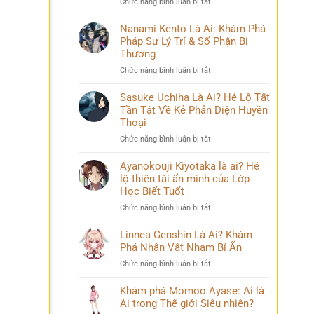
ở
Chức năng bình luận bị tắt
Phá
và
Mina
Hành
những
Ashido
Nanami Kento Là Ai: Khám Phá
Trình
bí
là
Pháp Sư Lý Trí & Số Phận Bi
Biến
ẩn
ai?
Đổi
Thương
Hé
Đầy
ở
Chức năng bình luận bị tắt
lộ
Bi
Nanami
‘siêu
kịch
Kento
Sasuke Uchiha Là Ai? Hé Lộ Tất
năng
Là
Tần Tật Về Kẻ Phản Diện Huyền
lực’
Ai:
và
Thoại
Khám
câu
ở
Chức năng bình luận bị tắt
Phá
chuyện
Sasuke
Pháp
đời
Uchiha
Ayanokouji Kiyotaka là ai? Hé
Sư
thú
Là
lộ thiên tài ẩn mình của Lớp
Lý
vị
Ai?
Trí
Học Biết Tuốt
Hé
&
ở
Chức năng bình luận bị tắt
Lộ
Số
Ayanokouji
Tất
Phận
Kiyotaka
Linnea Genshin Là Ai? Khám
Tần
Bi
là
Phá Nhân Vật Nham Bí Ẩn
Tật
Thương
ai?
Về
ở
Chức năng bình luận bị tắt
Hé
Kẻ
Linnea
lộ
Phản
Genshin
Khám phá Momoo Ayase: Ai là
thiên
Diện
Là
Ai trong Thế giới Siêu nhiên?
tài
Huyền
Ai?