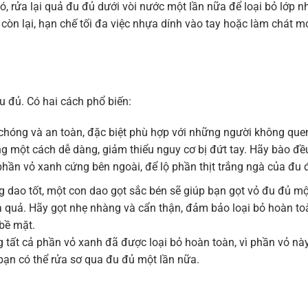
, rửa lại quả đu đủ dưới vòi nước một lần nữa để loại bỏ lớp 
còn lại, hạn chế tối đa việc nhựa dính vào tay hoặc làm chát m
u đủ. Có hai cách phổ biến:
hóng và an toàn, đặc biệt phù hợp với những người không que
g một cách dễ dàng, giảm thiểu nguy cơ bị đứt tay. Hãy bào đề
 phần vỏ xanh cứng bên ngoài, để lộ phần thịt trắng ngà của đu 
 dao tốt, một con dao gọt sắc bén sẽ giúp bạn gọt vỏ đu đủ mộ
a quả. Hãy gọt nhẹ nhàng và cẩn thận, đảm bảo loại bỏ hoàn to
bề mặt.
tất cả phần vỏ xanh đã được loại bỏ hoàn toàn, vì phần vỏ nà
 bạn có thể rửa sơ qua đu đủ một lần nữa.