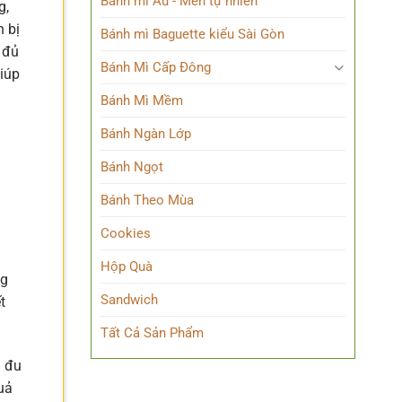
Bánh mì Âu - Men tự nhiên
g,
n bị
Bánh mì Baguette kiểu Sài Gòn
 đủ
Bánh Mì Cấp Đông
giúp
Bánh Mì Mềm
Bánh Ngàn Lớp
Bánh Ngọt
Bánh Theo Mùa
Cookies
Hộp Quà
ng
Sandwich
t
Tất Cả Sản Phẩm
ả đu
uả