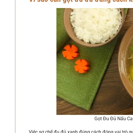
Gọt Đu Đủ Nấu Ca
Việc sơ chế đu đủ xanh đúng cách đóng vai trò q