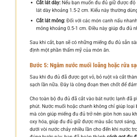
Cắt lát dày:
Nếu bạn muốn đu đủ giữ được độ gi
lát dày khoảng 1.5-2 cm. Kiểu này thường dùn
Cắt lát mỏng:
Đối với các món canh nấu nhanh 
mỏng khoảng 0.5-1 cm. Điều này giúp đu đủ nh
Sau khi cắt, bạn sẽ có những miếng đu đủ sẵn sàn
định một phần thẩm mỹ của món ăn.
Bước 5: Ngâm nước muối loãng hoặc rửa sạc
Sau khi đu đủ đã được gọt vỏ, bỏ ruột và cắt thà
sạch lần nữa. Đây là công đoạn then chốt để đảm
Cho toàn bộ đu đủ đã cắt vào bát nước lạnh đã 
phút. Nước muối hoặc chanh không chỉ giúp loại b
mà còn giúp miếng đu đủ trở nên giòn hơn sau kh
oxy hóa, giúp đu đủ giữ được màu sắc tươi sáng, 
dưới vòi nước chảy nhiều lần cho đến khi nước tr
đúng bước này, bạn đã hoàn thành
cách gọt đu 