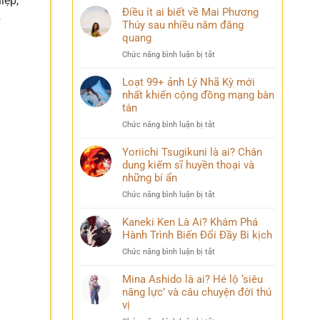
iệp,
Điều ít ai biết về Mai Phương
p
Thúy sau nhiều năm đăng
quang
ở
Chức năng bình luận bị tắt
Điều
ít
Loạt 99+ ảnh Lý Nhã Kỳ mới
ai
nhất khiến cộng đồng mạng bàn
biết
tán
về
ở
Chức năng bình luận bị tắt
Mai
Loạt
Phương
99+
Yoriichi Tsugikuni là ai? Chân
Thúy
ảnh
dung kiếm sĩ huyền thoại và
sau
Lý
nhiều
những bí ẩn
Nhã
năm
ở
Chức năng bình luận bị tắt
Kỳ
đăng
Yoriichi
mới
quang
Tsugikuni
Kaneki Ken Là Ai? Khám Phá
nhất
là
Hành Trình Biến Đổi Đầy Bi kịch
khiến
ai?
cộng
ở
Chức năng bình luận bị tắt
Chân
đồng
Kaneki
dung
mạng
Ken
Mina Ashido là ai? Hé lộ ‘siêu
kiếm
bàn
Là
năng lực’ và câu chuyện đời thú
sĩ
tán
Ai?
vị
huyền
Khám
thoại