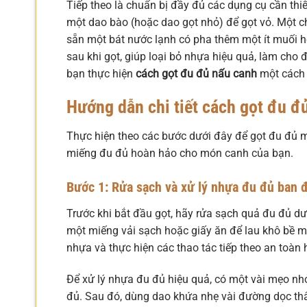
Tiếp theo là chuẩn bị đầy đủ các dụng cụ cần thi
một dao bào (hoặc dao gọt nhỏ) để gọt vỏ. Một chi
sẵn một bát nước lạnh có pha thêm một ít muối 
sau khi gọt, giúp loại bỏ nhựa hiệu quả, làm cho 
bạn thực hiện
cách gọt đu đủ nấu canh
một cách 
Hướng dẫn chi tiết cách gọt đu đ
Thực hiện theo các bước dưới đây để gọt đu đủ 
miếng đu đủ hoàn hảo cho món canh của bạn.
Bước 1: Rửa sạch và xử lý nhựa đu đủ ban 
Trước khi bắt đầu gọt, hãy rửa sạch quả đu đủ dướ
một miếng vải sạch hoặc giấy ăn để lau khô bề m
nhựa và thực hiện các thao tác tiếp theo an toàn 
Để xử lý nhựa đu đủ hiệu quả, có một vài mẹo n
đủ. Sau đó, dùng dao khứa nhẹ vài đường dọc thâ