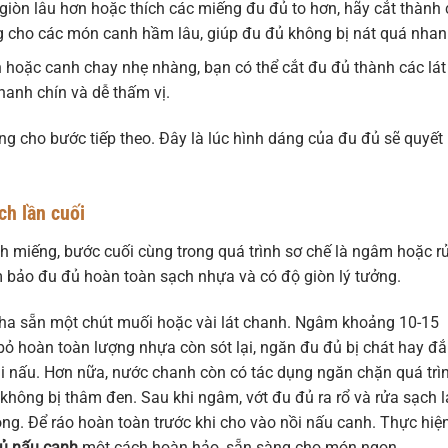
òn lâu hơn hoặc thích các miếng đu đủ to hơn, hãy cắt thành 
g cho các món canh hầm lâu, giúp đu đủ không bị nát quá nhan
hoặc canh chay nhẹ nhàng, bạn có thể cắt đu đủ thành các lát
anh chín và dễ thấm vị.
g cho bước tiếp theo. Đây là lúc hình dáng của đu đủ sẽ quyết
h lần cuối
nh miếng, bước cuối cùng trong quá trình sơ chế là ngâm hoặc r
 bảo đu đủ hoàn toàn sạch nhựa và có độ giòn lý tưởng.
pha sẵn một chút muối hoặc vài lát chanh. Ngâm khoảng 10-15
ỏ hoàn toàn lượng nhựa còn sót lại, ngăn đu đủ bị chát hay đắ
i nấu. Hơn nữa, nước chanh còn có tác dụng ngăn chặn quá trì
không bị thâm đen. Sau khi ngâm, vớt đu đủ ra rổ và rửa sạch l
ong. Để ráo hoàn toàn trước khi cho vào nồi nấu canh. Thực hiệ
đủ nấu canh
một cách hoàn hảo, sẵn sàng cho món ngon.