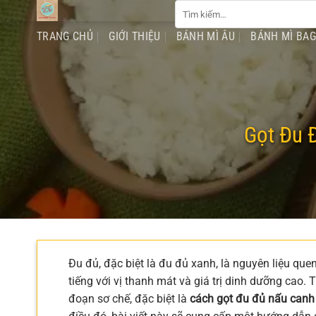
Tìm
Chuyển
kiếm:
đến
TRANG CHỦ
GIỚI THIỆU
BÁNH MÌ ÂU
BÁNH MÌ BA
nội
dung
Gọt Đu 
Đu đủ, đặc biệt là đu đủ xanh, là nguyên liệu qu
tiếng với vị thanh mát và giá trị dinh dưỡng cao.
đoạn sơ chế, đặc biệt là
cách gọt đu đủ nấu canh