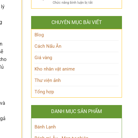
ẩn
Thoại
ở
Chức năng bình luận bị tắt
Khám
mình
lý
Khám
Phá
của
phá
Nhân
Lớp
Momoo
Vật
Học
g
CHUYÊN MỤC BÀI VIẾT
Ayase:
Nham
Biết
Ai
Bí
Tuốt
là
Blog
Ẩn
Ai
òn
trong
Cách Nấu Ăn
Thế
sẽ
giới
Giá vàng
cho
Siêu
nhiên?
đủ
Kho nhân vật anime
Thư viện ảnh
Tổng hợp
 và
DANH MỤC SẢN PHẨM
ngả
Bánh Lạnh