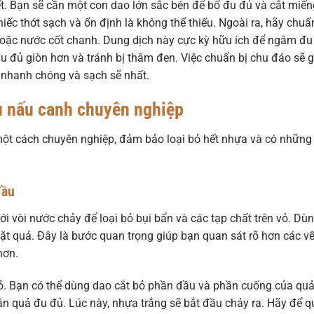
ết. Bạn sẽ cần một con dao lớn sắc bén để bổ đu đủ và cắt miến
ếc thớt sạch và ổn định là không thể thiếu. Ngoài ra, hãy chuẩ
hoặc nước cốt chanh. Dung dịch này cực kỳ hữu ích để ngâm đu
đu đủ giòn hơn và tránh bị thâm đen. Việc chuẩn bị chu đáo sẽ 
nhanh chóng và sạch sẽ nhất.
ủ nấu canh chuyên nghiệp
một cách chuyên nghiệp, đảm bảo loại bỏ hết nhựa và có những
đầu
i vòi nước chảy để loại bỏ bụi bẩn và các tạp chất trên vỏ. Dù
ặt quả. Đây là bước quan trọng giúp bạn quan sát rõ hơn các vế
hơn.
hỏ. Bạn có thể dùng dao cắt bỏ phần đầu và phần cuống của qu
n quả đu đủ. Lúc này, nhựa trắng sẽ bắt đầu chảy ra. Hãy để q