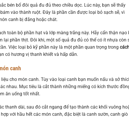
sắc bén bổ đôi quả đu đủ theo chiều dọc. Lúc này, bạn sẽ thấy
bám vào thành ruột. Đây là phần cần được loại bỏ sạch sẽ, vì
món canh bị đắng hoặc chát.
ch toàn bộ phần hạt và lớp màng trắng này. Hãy cẩn thận nạo 
 lại phần thịt. Đôi khi, một số quả đu đủ có thể có ít nhựa còn 
 cần. Việc loại bỏ kỹ phần này là một phần quan trọng trong
các
 có hương vị thanh khiết và hấp dẫn.
 món canh
 liệu cho món canh. Tùy vào loại canh bạn muốn nấu và sở thíc
hác nhau. Mục tiêu là cắt thành những miếng có kích thước đồn
ệm ăn uống tốt nhất.
c thanh dài, sau đó cắt ngang để tạo thành các khối vuông ho
hợp với hầu hết các món canh, đặc biệt là canh sườn, canh giò