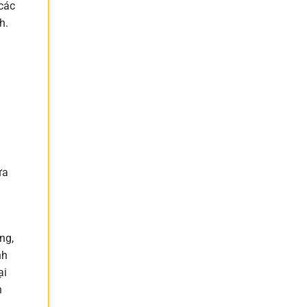
các
h.
ửa
ng,
nh
ại
n