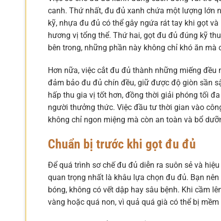
canh. Thứ nhất, đu đủ xanh chứa một lượng lớn 
kỹ, nhựa đu đủ có thể gây ngứa rát tay khi gọt 
hương vị tổng thể. Thứ hai, gọt đu đủ đúng kỹ th
bên trong, những phần này không chỉ khó ăn mà c
Hơn nữa, việc cắt đu đủ thành những miếng đều 
đảm bảo đu đủ chín đều, giữ được độ giòn sần sậ
hấp thu gia vị tốt hơn, đồng thời giải phóng tối 
người thưởng thức. Việc đầu tư thời gian vào c
không chỉ ngon miệng mà còn an toàn và bổ dưỡ
Chuẩn bị trước khi gọt đu đủ
Để quá trình sơ chế đu đủ diễn ra suôn sẻ và hiệu
quan trọng nhất là khâu lựa chọn đu đủ. Bạn nê
bóng, không có vết dập hay sâu bệnh. Khi cầm lê
vàng hoặc quá non, vì quả quá già có thể bị mềm 