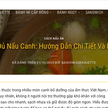
GUETTE
BÁNH MÌ CẤP ĐÔNG
BÁNH NGỌT
SANDWICH
CÁCH NẤU ĂN
Đủ Nấu Canh: Hướng Dẫn Chi Tiết Và
ĐÃ ĐĂNG TRÊN
31/10/2025
BỞI
SAIGONESEBAGUETTE
en thuộc trong nhiều món canh bổ dưỡng của ẩm thực Việt Nam, 
 Tuy nhiên, không ít người nội trợ thường gặp khó khăn với công
sao cho nhanh, sạch nhựa và giữ được độ giòn ngon. Hiểu đư