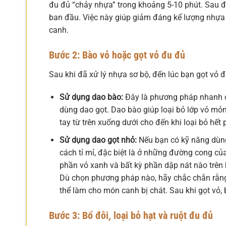
đu đủ “chảy nhựa” trong khoảng 5-10 phút. Sau đó
ban đầu. Việc này giúp giảm đáng kể lượng nhựa 
canh.
Bước 2: Bào vỏ hoặc gọt vỏ đu đủ
Sau khi đã xử lý nhựa sơ bộ, đến lúc bạn gọt vỏ đ
Sử dụng dao bào:
Đây là phương pháp nhanh c
dùng dao gọt. Dao bào giúp loại bỏ lớp vỏ mỏn
tay từ trên xuống dưới cho đến khi loại bỏ hết
Sử dụng dao gọt nhỏ:
Nếu bạn có kỹ năng dùng
cách tỉ mỉ, đặc biệt là ở những đường cong củ
phần vỏ xanh và bất kỳ phần dập nát nào trên 
Dù chọn phương pháp nào, hãy chắc chắn rằng 
thể làm cho món canh bị chát. Sau khi gọt vỏ,
Bước 3: Bổ đôi, loại bỏ hạt và ruột đu đủ