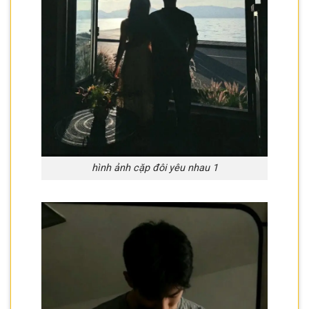
hình ảnh cặp đôi yêu nhau 1