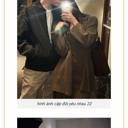
hình ảnh cặp đôi yêu nhau 22