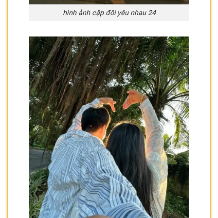
hình ảnh cặp đôi yêu nhau 24