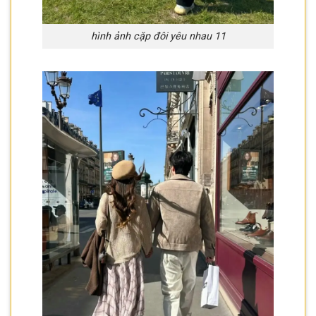
hình ảnh cặp đôi yêu nhau 11