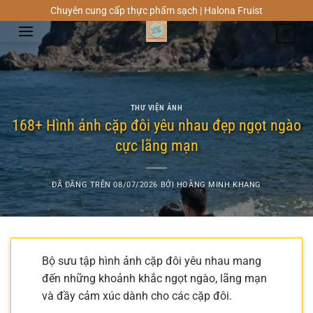
Chuyển
Chuyên cung cấp thực phẩm sạch | Halona Fruist
đến
0
nội
dung
THƯ VIỆN ẢNH
168+ Hình ảnh cặp đôi yêu nhau đẹp ngọt ngào
cực lãng mạn
ĐÃ ĐĂNG TRÊN
08/07/2026
BỞI
HOÀNG MINH KHANG
Bộ sưu tập hình ảnh cặp đôi yêu nhau mang
đến những khoảnh khắc ngọt ngào, lãng mạn
và đầy cảm xúc dành cho các cặp đôi.