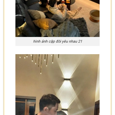
hình ảnh cặp đôi yêu nhau 21