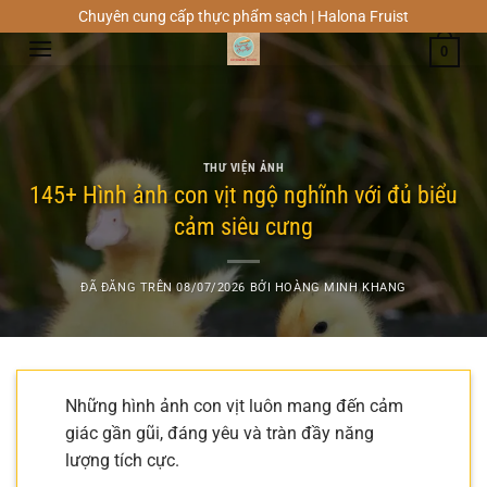
Chuyển
Chuyên cung cấp thực phẩm sạch | Halona Fruist
đến
0
nội
dung
THƯ VIỆN ẢNH
145+ Hình ảnh con vịt ngộ nghĩnh với đủ biểu
cảm siêu cưng
ĐÃ ĐĂNG TRÊN
08/07/2026
BỞI
HOÀNG MINH KHANG
Những hình ảnh con vịt luôn mang đến cảm
giác gần gũi, đáng yêu và tràn đầy năng
lượng tích cực.