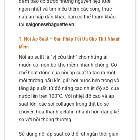
đảm bảo có được những nguyên liệu tươi
ngon nhất và tìm hiểu thêm các công thức
nấu ăn hấp dẫn khác, bạn có thể tham khảo
tại
saigonesebaguette.vn
.
1. Nồi Áp Suất – Giải Pháp Tối Ưu Cho Thịt Nhanh
Mềm
Nồi áp suất là “vị cứu tinh” cho những ai
muốn có món bò kho mềm nhanh chóng. Cơ
chế hoạt động của nồi áp suất là tạo ra một
môi trường nấu kín, giữ hơi nước bên trong và
tăng áp suất, từ đó nâng cao nhiệt độ sôi của
nước lên trên 100°C. Với nhiệt độ cao và áp
suất lớn, các sợi collagen trong thịt bò sẽ
chuyển hóa thành gelatin nhanh hơn đáng kể
so với nồi thông thường.
Sử dụng nồi áp suất có thể rút ngắn thời gian