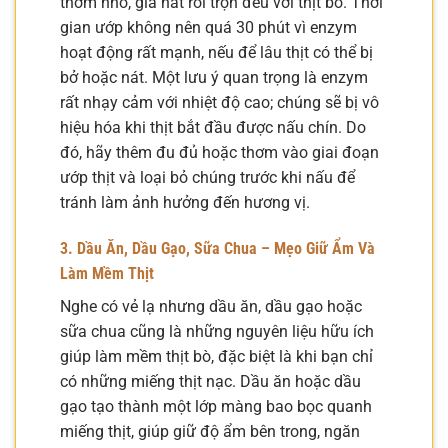
thơm nhỏ, giã nát rồi trộn đều với thịt bò. Thời
gian ướp không nên quá 30 phút vì enzym
hoạt động rất mạnh, nếu để lâu thịt có thể bị
bở hoặc nát. Một lưu ý quan trọng là enzym
rất nhạy cảm với nhiệt độ cao; chúng sẽ bị vô
hiệu hóa khi thịt bắt đầu được nấu chín. Do
đó, hãy thêm đu đủ hoặc thơm vào giai đoạn
ướp thịt và loại bỏ chúng trước khi nấu để
tránh làm ảnh hưởng đến hương vị.
3. Dầu Ăn, Dầu Gạo, Sữa Chua – Mẹo Giữ Ẩm Và
Làm Mềm Thịt
Nghe có vẻ lạ nhưng dầu ăn, dầu gạo hoặc
sữa chua cũng là những nguyên liệu hữu ích
giúp làm mềm thịt bò, đặc biệt là khi bạn chỉ
có những miếng thịt nạc. Dầu ăn hoặc dầu
gạo tạo thành một lớp màng bao bọc quanh
miếng thịt, giúp giữ độ ẩm bên trong, ngăn