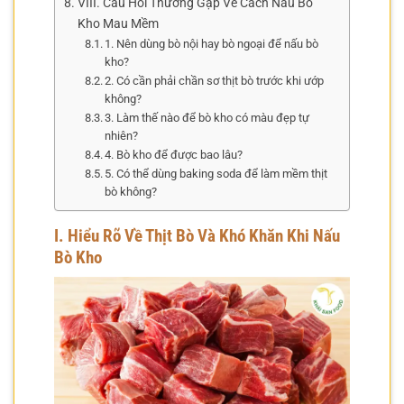
VIII. Câu Hỏi Thường Gặp Về Cách Nấu Bò
Kho Mau Mềm
1. Nên dùng bò nội hay bò ngoại để nấu bò
kho?
2. Có cần phải chần sơ thịt bò trước khi ướp
không?
3. Làm thế nào để bò kho có màu đẹp tự
nhiên?
4. Bò kho để được bao lâu?
5. Có thể dùng baking soda để làm mềm thịt
bò không?
I. Hiểu Rõ Về Thịt Bò Và Khó Khăn Khi Nấu
Bò Kho