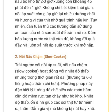
nấu bò kho từ 2-3 giờ xuống còn khoảng 45
phút đến 1 giờ. Không chỉ tiết kiệm thời gian,
nồi áp suất còn giúp giữ lại nhiều dưỡng chất
và hương vị của thịt nhờ quá trình nấu kín. Tuy
nhiên, cần tuân thủ các hướng dẫn sử dụng
an toàn của nhà sản xuất để tránh rủi ro. Đảm
bảo lượng nước và thịt vừa đủ, không đổ quá
đầy, và luôn xả hết áp suất trước khi mở nắp.
2. Nồi Nấu Chậm (Slow Cooker)
Trái ngược với nồi áp suất, nồi nấu chậm
(slow cooker) hoạt động với nhiệt độ thấp
nhưng trong thời gian rất dài (thường từ 6-8
tiếng hoặc thậm chí hơn). Phương pháp này
đặc biệt lý tưởng để chế biến các món hầm
cần độ mềm rục, tan chảy như bò kho. Nhiệt
độ thấp, ổn định giúp các sợi thịt từ từ mềm
ra, thấm đẫm gia vị mà không bị nát hay khô.