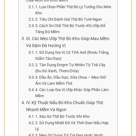
Của Món Bò Kho Mềm
1. Lựa Chọn Phần Thịt Bò Lý Tưởng Cho Món
Kho
2. Tiêu Chí Đánh Giá Thịt Bò Tươi Ngon
3. Cách Sơ Chế Thịt Bò Trước Khi Ướp Để
Tăng Độ Mềm
III. Các Mẹo Ướp Thịt Bò Kho Giúp Mau Mềm
Và Đậm Đà Hương Vị
1. Sử Dụng Gia Vị Có Tính Axit (Rượu Trắng,
Giấm Táo/Gạo)
2. Tận Dụng Enzym Tự Nhiên Từ Trái Cây
(Đu Đủ Xanh, Thơm/Dứa)
3. Dầu Ăn, Dầu Gạo, Sữa Chua – Mẹo Giữ
Ẩm Và Làm Mềm Thịt
4. Các Loại Gia Vị Ướp Khác Góp Phần Làm
Mềm
IV. Kỹ Thuật Nấu Bò Kho Chuẩn Giúp Thịt
Nhanh Mềm Và Ngon
1. Xào Sơ Thịt Bò Trước Khi Kho
2. Sử Dụng Nhiệt Độ Và Thời Gian Nấu Hợp
Lý
3. Mẹo Sử Dụng Túi Trà Đen Hoặc Nước