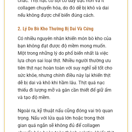
chắc. Thịt nạc có sợi cơ dày đặc hơn và ít
collagen chuyển hóa, do đó dễ bị khô và dai
nếu không được chế biến đúng cách.
2. Lý Do Bò Kho Thường Bị Dai Và Cứng
Có nhiều nguyên nhân khiến món bò kho của
bạn không đạt được độ mềm mong muốn.
Một trong những lý do phổ biến nhất là việc
lựa chọn sai loại thịt. Nhiều người thường ưu
tiên thịt nạc hoàn toàn với suy nghĩ sẽ tốt cho
sức khỏe, nhưng chính điều này lại khiến thịt
dễ bị dai và khô khi hầm lâu. Thịt quá nạc
thiếu đi lượng mỡ và gân cần thiết để giữ ẩm
và tạo độ mềm.
Ngoài ra, kỹ thuật nấu cũng đóng vai trò quan
trọng. Nấu với lửa quá lớn hoặc trong thời
gian quá ngắn sẽ không đủ để collagen