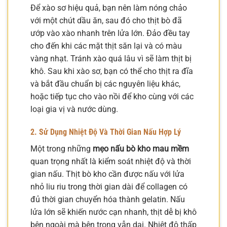
Để xào sơ hiệu quả, bạn nên làm nóng chảo
với một chút dầu ăn, sau đó cho thịt bò đã
ướp vào xào nhanh trên lửa lớn. Đảo đều tay
cho đến khi các mặt thịt săn lại và có màu
vàng nhạt. Tránh xào quá lâu vì sẽ làm thịt bị
khô. Sau khi xào sơ, bạn có thể cho thịt ra đĩa
và bắt đầu chuẩn bị các nguyên liệu khác,
hoặc tiếp tục cho vào nồi để kho cùng với các
loại gia vị và nước dùng.
2. Sử Dụng Nhiệt Độ Và Thời Gian Nấu Hợp Lý
Một trong những
mẹo nấu bò kho mau mềm
quan trọng nhất là kiểm soát nhiệt độ và thời
gian nấu. Thịt bò kho cần được nấu với lửa
nhỏ liu riu trong thời gian dài để collagen có
đủ thời gian chuyển hóa thành gelatin. Nấu
lửa lớn sẽ khiến nước cạn nhanh, thịt dễ bị khô
bên ngoài mà bên trong vẫn dai. Nhiệt độ thấp