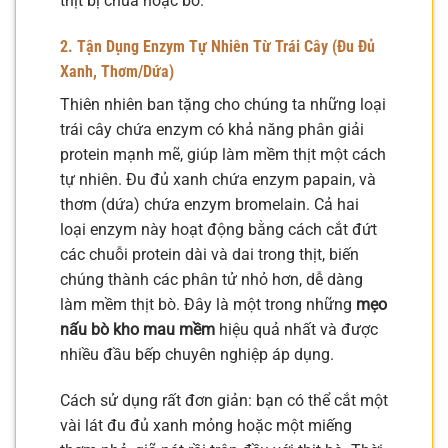
thịt bị chua hoặc bở.
2. Tận Dụng Enzym Tự Nhiên Từ Trái Cây (Đu Đủ
Xanh, Thơm/Dứa)
Thiên nhiên ban tặng cho chúng ta những loại
trái cây chứa enzym có khả năng phân giải
protein mạnh mẽ, giúp làm mềm thịt một cách
tự nhiên. Đu đủ xanh chứa enzym papain, và
thơm (dứa) chứa enzym bromelain. Cả hai
loại enzym này hoạt động bằng cách cắt đứt
các chuỗi protein dài và dai trong thịt, biến
chúng thành các phân tử nhỏ hơn, dễ dàng
làm mềm thịt bò. Đây là một trong những
mẹo
nấu bò kho mau mềm
hiệu quả nhất và được
nhiều đầu bếp chuyên nghiệp áp dụng.
Cách sử dụng rất đơn giản: bạn có thể cắt một
vài lát đu đủ xanh mỏng hoặc một miếng