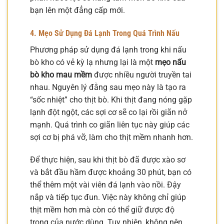
bạn lên một đẳng cấp mới.
4. Mẹo Sử Dụng Đá Lạnh Trong Quá Trình Nấu
Phương pháp sử dụng đá lạnh trong khi nấu
bò kho có vẻ kỳ lạ nhưng lại là một
mẹo nấu
bò kho mau mềm
được nhiều người truyền tai
nhau. Nguyên lý đằng sau mẹo này là tạo ra
“sốc nhiệt” cho thịt bò. Khi thịt đang nóng gặp
lạnh đột ngột, các sợi cơ sẽ co lại rồi giãn nở
mạnh. Quá trình co giãn liên tục này giúp các
sợi cơ bị phá vỡ, làm cho thịt mềm nhanh hơn.
Để thực hiện, sau khi thịt bò đã được xào sơ
và bắt đầu hầm được khoảng 30 phút, bạn có
thể thêm một vài viên đá lạnh vào nồi. Đậy
nắp và tiếp tục đun. Việc này không chỉ giúp
thịt mềm hơn mà còn có thể giữ được độ
trong của nước dùng. Tuy nhiên, không nên