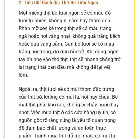
2. Tiêu Chí Đánh Giá Thịt Bò Tươi Ngon
Một miếng thịt bò tươi ngon sẽ có màu đỏ
tươi tự nhiên, không bị sẫm hay thâm đen.
Phần mỡ xen kẽ trong thịt sẽ có màu trắng
ngà hoặc hơi vàng nhạt, không quá trắng bệch
hoặc quá vàng sẫm. Gân bò tươi sẽ có màu
trắng hơi trong, độ đàn hồi tốt. Khi dùng ngón
tay ấn nhẹ vào thớ thịt, thịt sẽ nhanh chóng trở
lại trạng thái ban đầu mà không để lại vết
lõm.
Ngoài ra, thịt tươi sẽ có mùi thơm đặc trưng
của thịt bò, không có mùi lạ, hôi hay chua. Bề
mặt thịt phải khô ráo, không bị chảy nước hay
nhớt. Việc mua thịt ở các cửa hàng uy tín, có
nguồn gốc rõ ràng cũng là yếu tố quan trọng
để đảm bảo chất lượng và an toàn thực
phẩm. Tránh mua thịt đã đổi màu, có mùi lạ