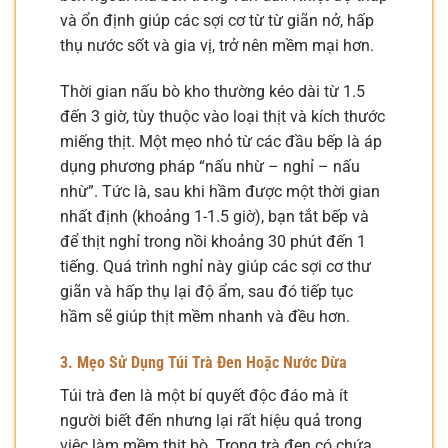
và ổn định giúp các sợi cơ từ từ giãn nở, hấp
thụ nước sốt và gia vị, trở nên mềm mại hơn.
Thời gian nấu bò kho thường kéo dài từ 1.5
đến 3 giờ, tùy thuộc vào loại thịt và kích thước
miếng thịt. Một mẹo nhỏ từ các đầu bếp là áp
dụng phương pháp “nấu nhừ – nghỉ – nấu
nhừ”. Tức là, sau khi hầm được một thời gian
nhất định (khoảng 1-1.5 giờ), bạn tắt bếp và
để thịt nghỉ trong nồi khoảng 30 phút đến 1
tiếng. Quá trình nghỉ này giúp các sợi cơ thư
giãn và hấp thụ lại độ ẩm, sau đó tiếp tục
hầm sẽ giúp thịt mềm nhanh và đều hơn.
3. Mẹo Sử Dụng Túi Trà Đen Hoặc Nước Dừa
Túi trà đen là một bí quyết độc đáo mà ít
người biết đến nhưng lại rất hiệu quả trong
việc làm mềm thịt bò. Trong trà đen có chứa