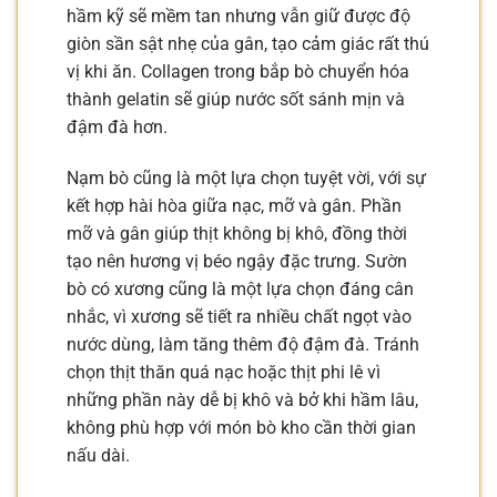
hầm kỹ sẽ mềm tan nhưng vẫn giữ được độ
giòn sần sật nhẹ của gân, tạo cảm giác rất thú
vị khi ăn. Collagen trong bắp bò chuyển hóa
thành gelatin sẽ giúp nước sốt sánh mịn và
đậm đà hơn.
Nạm bò cũng là một lựa chọn tuyệt vời, với sự
kết hợp hài hòa giữa nạc, mỡ và gân. Phần
mỡ và gân giúp thịt không bị khô, đồng thời
tạo nên hương vị béo ngậy đặc trưng. Sườn
bò có xương cũng là một lựa chọn đáng cân
nhắc, vì xương sẽ tiết ra nhiều chất ngọt vào
nước dùng, làm tăng thêm độ đậm đà. Tránh
chọn thịt thăn quá nạc hoặc thịt phi lê vì
những phần này dễ bị khô và bở khi hầm lâu,
không phù hợp với món bò kho cần thời gian
nấu dài.