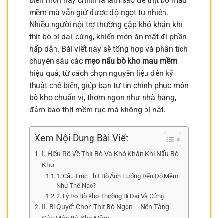
biến món này chính là làm sao để thịt bò mau
mềm mà vẫn giữ được độ ngọt tự nhiên.
Nhiều người nội trợ thường gặp khó khăn khi
thịt bò bị dai, cứng, khiến món ăn mất đi phần
hấp dẫn. Bài viết này sẽ tổng hợp và phân tích
chuyên sâu các
mẹo nấu bò kho mau mềm
hiệu quả, từ cách chọn nguyên liệu đến kỹ
thuật chế biến, giúp bạn tự tin chinh phục món
bò kho chuẩn vị, thơm ngon như nhà hàng,
đảm bảo thịt mềm rục mà không bị nát.
Xem Nội Dung Bài Viết
I. Hiểu Rõ Về Thịt Bò Và Khó Khăn Khi Nấu Bò
Kho
1. Cấu Trúc Thịt Bò Ảnh Hưởng Đến Độ Mềm
Như Thế Nào?
2. Lý Do Bò Kho Thường Bị Dai Và Cứng
II. Bí Quyết Chọn Thịt Bò Ngon – Nền Tảng