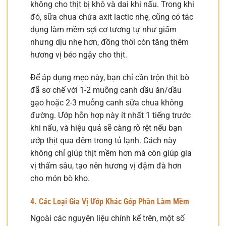
không cho thịt bị khô và dai khi nấu. Trong khi
đó, sữa chua chứa axit lactic nhẹ, cũng có tác
dụng làm mềm sợi cơ tương tự như giấm
nhưng dịu nhẹ hơn, đồng thời còn tăng thêm
hương vị béo ngậy cho thịt.
Để áp dụng mẹo này, bạn chỉ cần trộn thịt bò
đã sơ chế với 1-2 muỗng canh dầu ăn/dầu
gạo hoặc 2-3 muỗng canh sữa chua không
đường. Ướp hỗn hợp này ít nhất 1 tiếng trước
khi nấu, và hiệu quả sẽ càng rõ rệt nếu bạn
ướp thịt qua đêm trong tủ lạnh. Cách này
không chỉ giúp thịt mềm hơn mà còn giúp gia
vị thấm sâu, tạo nên hương vị đậm đà hơn
cho món bò kho.
4. Các Loại Gia Vị Ướp Khác Góp Phần Làm Mềm
Ngoài các nguyên liệu chính kể trên, một số