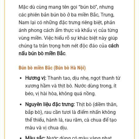
Mặc dù cùng mang tên gọi “bún bò”, nhưng
các phiên bản bún bò ở ba miền Bắc, Trung,
Nam lại có những đặc trưng riêng biệt, phản
ánh phong cách ẩm thực và khẩu vị của từng
vùng miền. Việc hiểu rõ sự khác biệt này giúp
chúng ta trân trọng hơn nét độc đáo của
cách
nấu bún bò miền Bắc
.
Bún bò miền Bắc (Bún bò Hà Nội)
Hương vị:
Thanh tao, dịu nhẹ, ngọt thanh từ
xương hầm và thịt bò. Nước dùng trong, ít
béo, vị hài hòa, không quá nồng.
Nguyên liệu đặc trưng:
Thịt bò (diềm thăn,
bắp bò), rau cần tươi là điểm nhấn không
thể thiếu, hành lá, rau răm, cà chua để tạo
màu và vị chua dịu.
Màu sắc:
Nước dùng có màu vàng nhạt