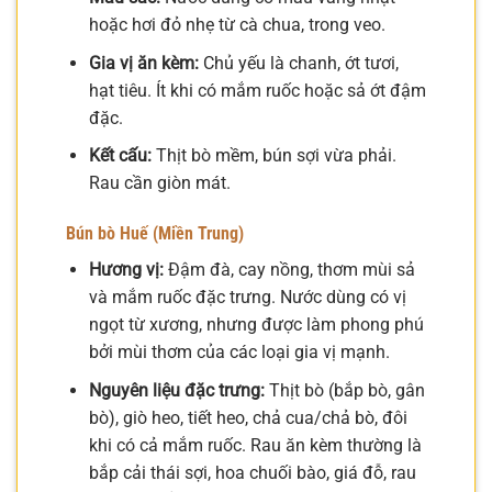
hoặc hơi đỏ nhẹ từ cà chua, trong veo.
Gia vị ăn kèm:
Chủ yếu là chanh, ớt tươi,
hạt tiêu. Ít khi có mắm ruốc hoặc sả ớt đậm
đặc.
Kết cấu:
Thịt bò mềm, bún sợi vừa phải.
Rau cần giòn mát.
Bún bò Huế (Miền Trung)
Hương vị:
Đậm đà, cay nồng, thơm mùi sả
và mắm ruốc đặc trưng. Nước dùng có vị
ngọt từ xương, nhưng được làm phong phú
bởi mùi thơm của các loại gia vị mạnh.
Nguyên liệu đặc trưng:
Thịt bò (bắp bò, gân
bò), giò heo, tiết heo, chả cua/chả bò, đôi
khi có cả mắm ruốc. Rau ăn kèm thường là
bắp cải thái sợi, hoa chuối bào, giá đỗ, rau