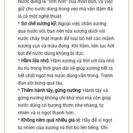
Nước dùng là “linh hồn” của món bún, và việc
giữ cho nước dùng trong veo mà vẫn đậm đà
là cả một nghệ thuật.
*
Sơ chế xương kỹ:
Ngoài việc chần xương
qua nước sôi, bạn nên rửa xương dưới vòi
nước chảy thật mạnh để loại bỏ hết các mảnh
xương vụn và máu đọng. Khi hầm, liên tục hớt
bọt để nước dùng không bị đục.
*
Hầm lửa nhỏ:
Hầm xương và thịt với lửa nhỏ
liu riu trong thời gian dài sẽ giúp xương tiết ra
hết chất ngọt mà nước dùng vẫn trong. Tránh
đun sôi bùng quá lâu.
*
Thêm hành tây, gừng nướng:
Hành tây và
gừng nướng không chỉ khử mùi mà còn giúp
nước dùng có hương thơm nhẹ nhàng, tự
nhiên và vị ngọt thanh hơn.
*
Không nêm quá nhiều gia vị:
Hãy để vị ngọt
tự nhiên của xương và thịt bò lên tiếng. Chỉ