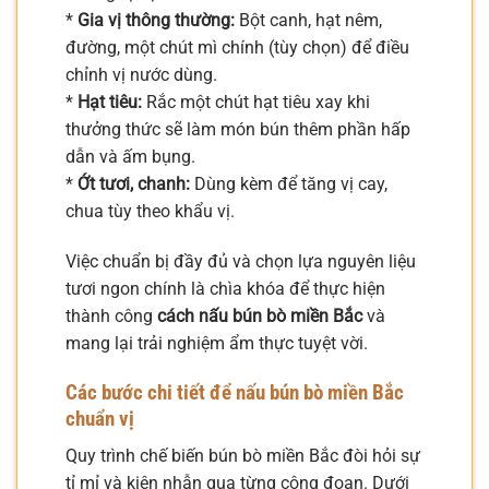
*
Gia vị thông thường:
Bột canh, hạt nêm,
đường, một chút mì chính (tùy chọn) để điều
chỉnh vị nước dùng.
*
Hạt tiêu:
Rắc một chút hạt tiêu xay khi
thưởng thức sẽ làm món bún thêm phần hấp
dẫn và ấm bụng.
*
Ớt tươi, chanh:
Dùng kèm để tăng vị cay,
chua tùy theo khẩu vị.
Việc chuẩn bị đầy đủ và chọn lựa nguyên liệu
tươi ngon chính là chìa khóa để thực hiện
thành công
cách nấu bún bò miền Bắc
và
mang lại trải nghiệm ẩm thực tuyệt vời.
Các bước chi tiết để nấu bún bò miền Bắc
chuẩn vị
Quy trình chế biến bún bò miền Bắc đòi hỏi sự
tỉ mỉ và kiên nhẫn qua từng công đoạn. Dưới