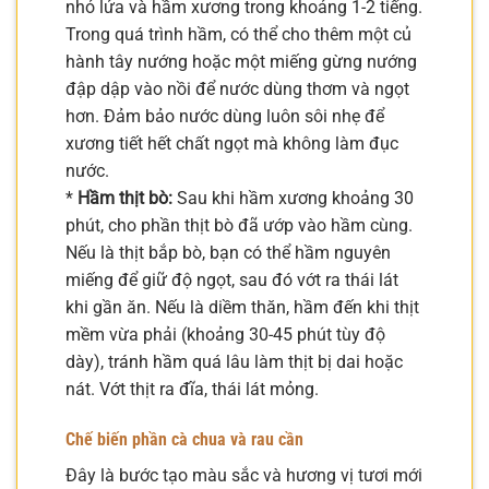
nhỏ lửa và hầm xương trong khoảng 1-2 tiếng.
Trong quá trình hầm, có thể cho thêm một củ
hành tây nướng hoặc một miếng gừng nướng
đập dập vào nồi để nước dùng thơm và ngọt
hơn. Đảm bảo nước dùng luôn sôi nhẹ để
xương tiết hết chất ngọt mà không làm đục
nước.
*
Hầm thịt bò:
Sau khi hầm xương khoảng 30
phút, cho phần thịt bò đã ướp vào hầm cùng.
Nếu là thịt bắp bò, bạn có thể hầm nguyên
miếng để giữ độ ngọt, sau đó vớt ra thái lát
khi gần ăn. Nếu là diềm thăn, hầm đến khi thịt
mềm vừa phải (khoảng 30-45 phút tùy độ
dày), tránh hầm quá lâu làm thịt bị dai hoặc
nát. Vớt thịt ra đĩa, thái lát mỏng.
Chế biến phần cà chua và rau cần
Đây là bước tạo màu sắc và hương vị tươi mới