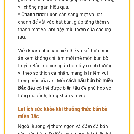
vị, chống ngán hiệu quả.
*
Chanh tươi:
Luôn sẵn sàng một vài lát
chanh để vắt vào bát bún, giúp tăng thêm vị
thanh mát và làm dậy mùi thơm của các loại
rau.
Việc khám phá các biến thể và kết hợp món
ăn kèm không chỉ làm mới mẻ món bún bò
truyền Bắc mà còn giúp bạn tùy chỉnh hương
vị theo sở thích cá nhân, mang lại niềm vui
trong mỗi bữa ăn. Mỗi
cách nấu bún bò miền
Bắc
đều có thể được biến tấu để phù hợp với
từng gia đình, từng khẩu vị riêng.
Lợi ích sức khỏe khi thưởng thức bún bò
miền Bắc
Ngoài hương vị thơm ngon và đậm đà bản
sắc, bún bò miền Bắc còn mang lại nhiều lợi