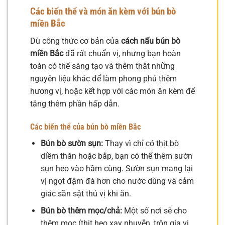
Các biến thể và món ăn kèm với bún bò
miền Bắc
Dù công thức cơ bản của
cách nấu bún bò
miền Bắc
đã rất chuẩn vị, nhưng bạn hoàn
toàn có thể sáng tạo và thêm thắt những
nguyên liệu khác để làm phong phú thêm
hương vị, hoặc kết hợp với các món ăn kèm để
tăng thêm phần hấp dẫn.
Các biến thể của bún bò miền Bắc
Bún bò sườn sụn:
Thay vì chỉ có thịt bò
diềm thăn hoặc bắp, bạn có thể thêm sườn
sụn heo vào hầm cùng. Sườn sụn mang lại
vị ngọt đậm đà hơn cho nước dùng và cảm
giác sần sật thú vị khi ăn.
Bún bò thêm mọc/chả:
Một số nơi sẽ cho
thêm mọc (thịt heo xay nhuyễn, trộn gia vị