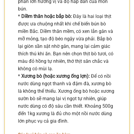
phần lớn hương vị và độ hấp dẫn của món
bún.
*
Diềm thăn hoặc bắp bò:
Đây là hai loại thịt
được ưa chuộng nhất khi chế biến bún bò
miền Bắc. Diềm thăn mềm, có xen lẫn gân và
mỡ mỏng, tạo độ béo ngậy vừa phải. Bắp bò
lại giòn sần sật nhờ gân, mang lại cảm giác
thích thú khi ăn. Bạn nên chọn thịt bò tươi, có
màu đỏ hồng tự nhiên, thớ thịt săn chắc và
không có mùi lạ.
*
Xương bò (hoặc xương ống lợn):
Để có nồi
nước dùng ngọt thanh và đậm đà, xương bò
là không thể thiếu. Xương ống bò hoặc xương
sườn bò sẽ mang lại vị ngọt tự nhiên, giúp
nước dùng có độ sâu cần thiết. Khoảng 500g
đến 1kg xương là đủ cho một nồi nước dùng
lớn phục vụ cả gia đình.