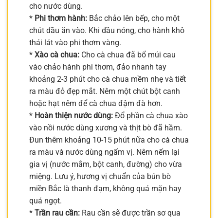
cho nước dùng.
*
Phi thơm hành:
Bắc chảo lên bếp, cho một
chút dầu ăn vào. Khi dầu nóng, cho hành khô
thái lát vào phi thơm vàng.
*
Xào cà chua:
Cho cà chua đã bổ múi cau
vào chảo hành phi thơm, đảo nhanh tay
khoảng 2-3 phút cho cà chua mềm nhẹ và tiết
ra màu đỏ đẹp mắt. Nêm một chút bột canh
hoặc hạt nêm để cà chua đậm đà hơn.
*
Hoàn thiện nước dùng:
Đổ phần cà chua xào
vào nồi nước dùng xương và thịt bò đã hầm.
Đun thêm khoảng 10-15 phút nữa cho cà chua
ra màu và nước dùng ngấm vị. Nêm nếm lại
gia vị (nước mắm, bột canh, đường) cho vừa
miệng. Lưu ý, hương vị chuẩn của bún bò
miền Bắc là thanh đạm, không quá mặn hay
quá ngọt.
*
Trần rau cần:
Rau cần sẽ được trần sơ qua