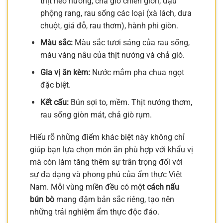
thịt heo nướng, chả giò chiên giòn, đậu
phộng rang, rau sống các loại (xà lách, dưa
chuột, giá đỗ, rau thơm), hành phi giòn.
Màu sắc:
Màu sắc tươi sáng của rau sống,
màu vàng nâu của thịt nướng và chả giò.
Gia vị ăn kèm:
Nước mắm pha chua ngọt
đặc biệt.
Kết cấu:
Bún sợi to, mềm. Thịt nướng thơm,
rau sống giòn mát, chả giò rụm.
Hiểu rõ những điểm khác biệt này không chỉ
giúp bạn lựa chọn món ăn phù hợp với khẩu vị
mà còn làm tăng thêm sự trân trọng đối với
sự đa dạng và phong phú của ẩm thực Việt
Nam. Mỗi vùng miền đều có một
cách nấu
bún bò
mang đậm bản sắc riêng, tạo nên
những trải nghiệm ẩm thực độc đáo.