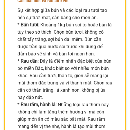
Các loại bún và rau ăn kèm
Sự kết hợp giữa bún và các loại rau tươi tạo
nên sự tươi mát, cân bằng cho món ăn.
*
Bún tươi:
Khoảng 1kg bún sợi to hoặc bún lá
tùy theo sở thích. Chọn bún tươi, không có
chất tẩy trắng, sợi bún dai mềm. Bún cần
được trần qua nước sôi trước khi dùng để
đảm bảo vệ sinh và bún tơi ngon hơn.
*
Rau cần:
Đây là điểm nhấn đặc biệt của bún
bò miền Bắc, khác biệt so với nhiều món bún
khác. Rau cần tươi, thân to, giòn sẽ mang lại
mùi thơm đặc trưng và vị thanh mát. Chọn rau
cần có thân trắng, lá xanh non, không bị úa
hay dập nát.
*
Rau răm, hành lá:
Những loại rau thơm này
không chỉ làm tăng thêm hương vị mà còn
giúp món ăn có màu sắc bắt mắt. Rau răm
mang đến vị the nhẹ, hành lá tạo mùi thơm