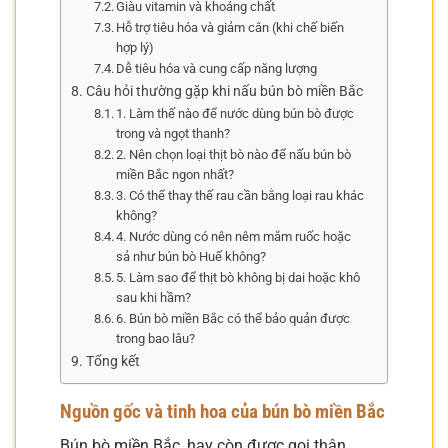
Giàu vitamin và khoáng chất
Hỗ trợ tiêu hóa và giảm cân (khi chế biến
hợp lý)
Dễ tiêu hóa và cung cấp năng lượng
Câu hỏi thường gặp khi nấu bún bò miền Bắc
1. Làm thế nào để nước dùng bún bò được
trong và ngọt thanh?
2. Nên chọn loại thịt bò nào để nấu bún bò
miền Bắc ngon nhất?
3. Có thể thay thế rau cần bằng loại rau khác
không?
4. Nước dùng có nên nêm mắm ruốc hoặc
sả như bún bò Huế không?
5. Làm sao để thịt bò không bị dai hoặc khô
sau khi hầm?
6. Bún bò miền Bắc có thể bảo quản được
trong bao lâu?
Tổng kết
Nguồn gốc và tinh hoa của bún bò miền Bắc
Bún bò miền Bắc, hay còn được gọi thân