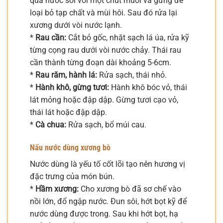
qua nước sôi với một chút muối và gừng để
loại bỏ tạp chất và mùi hôi. Sau đó rửa lại
xương dưới vòi nước lạnh.
*
Rau cần:
Cắt bỏ gốc, nhặt sạch lá úa, rửa kỹ
từng cọng rau dưới vòi nước chảy. Thái rau
cần thành từng đoạn dài khoảng 5-6cm.
*
Rau răm, hành lá:
Rửa sạch, thái nhỏ.
*
Hành khô, gừng tươi:
Hành khô bóc vỏ, thái
lát mỏng hoặc đập dập. Gừng tươi cạo vỏ,
thái lát hoặc đập dập.
*
Cà chua:
Rửa sạch, bổ múi cau.
Nấu nước dùng xương bò
Nước dùng là yếu tố cốt lõi tạo nên hương vị
đặc trưng của món bún.
*
Hầm xương:
Cho xương bò đã sơ chế vào
nồi lớn, đổ ngập nước. Đun sôi, hớt bọt kỹ để
nước dùng được trong. Sau khi hớt bọt, hạ