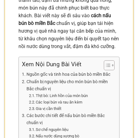
thanh tao, đậm đà nhưng không quá nồng,
món bún này đã chinh phục biết bao thực
khách. Bài viết này sẽ đi sâu vào
cách nấu
bún bò miền Bắc
chuẩn vị, giúp bạn tái hiện
hương vị quê nhà ngay tại căn bếp của mình,
từ khâu chọn nguyên liệu đến bí quyết tạo nên
nồi nước dùng trong vắt, đậm đà khó cưỡng.
Xem Nội Dung Bài Viết
Nguồn gốc và tinh hoa của bún bò miền Bắc
Chuẩn bị nguyên liệu cho món bún bò miền
Bắc chuẩn vị
Thịt bò: Linh hồn của món bún
Các loại bún và rau ăn kèm
Gia vị cần thiết
Các bước chi tiết để nấu bún bò miền Bắc
chuẩn vị
Sơ chế nguyên liệu
Nấu nước dùng xương bò