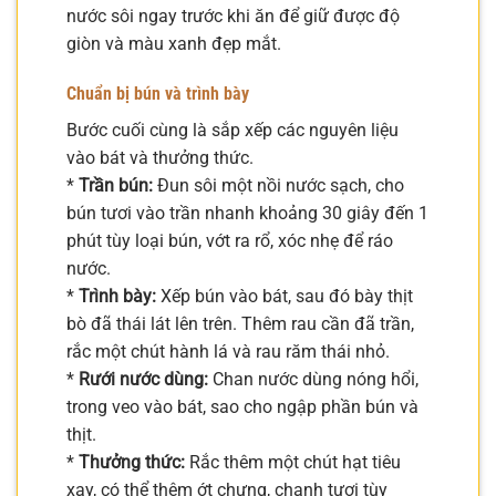
nước sôi ngay trước khi ăn để giữ được độ
giòn và màu xanh đẹp mắt.
Chuẩn bị bún và trình bày
Bước cuối cùng là sắp xếp các nguyên liệu
vào bát và thưởng thức.
*
Trần bún:
Đun sôi một nồi nước sạch, cho
bún tươi vào trần nhanh khoảng 30 giây đến 1
phút tùy loại bún, vớt ra rổ, xóc nhẹ để ráo
nước.
*
Trình bày:
Xếp bún vào bát, sau đó bày thịt
bò đã thái lát lên trên. Thêm rau cần đã trần,
rắc một chút hành lá và rau răm thái nhỏ.
*
Rưới nước dùng:
Chan nước dùng nóng hổi,
trong veo vào bát, sao cho ngập phần bún và
thịt.
*
Thưởng thức:
Rắc thêm một chút hạt tiêu
xay, có thể thêm ớt chưng, chanh tươi tùy