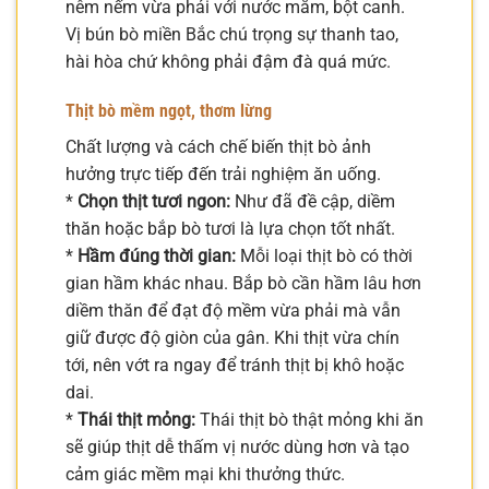
nêm nếm vừa phải với nước mắm, bột canh.
Vị bún bò miền Bắc chú trọng sự thanh tao,
hài hòa chứ không phải đậm đà quá mức.
Thịt bò mềm ngọt, thơm lừng
Chất lượng và cách chế biến thịt bò ảnh
hưởng trực tiếp đến trải nghiệm ăn uống.
*
Chọn thịt tươi ngon:
Như đã đề cập, diềm
thăn hoặc bắp bò tươi là lựa chọn tốt nhất.
*
Hầm đúng thời gian:
Mỗi loại thịt bò có thời
gian hầm khác nhau. Bắp bò cần hầm lâu hơn
diềm thăn để đạt độ mềm vừa phải mà vẫn
giữ được độ giòn của gân. Khi thịt vừa chín
tới, nên vớt ra ngay để tránh thịt bị khô hoặc
dai.
*
Thái thịt mỏng:
Thái thịt bò thật mỏng khi ăn
sẽ giúp thịt dễ thấm vị nước dùng hơn và tạo
cảm giác mềm mại khi thưởng thức.