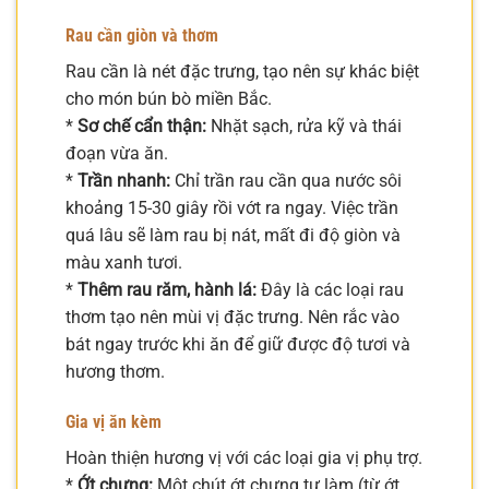
Rau cần giòn và thơm
Rau cần là nét đặc trưng, tạo nên sự khác biệt
cho món bún bò miền Bắc.
*
Sơ chế cẩn thận:
Nhặt sạch, rửa kỹ và thái
đoạn vừa ăn.
*
Trần nhanh:
Chỉ trần rau cần qua nước sôi
khoảng 15-30 giây rồi vớt ra ngay. Việc trần
quá lâu sẽ làm rau bị nát, mất đi độ giòn và
màu xanh tươi.
*
Thêm rau răm, hành lá:
Đây là các loại rau
thơm tạo nên mùi vị đặc trưng. Nên rắc vào
bát ngay trước khi ăn để giữ được độ tươi và
hương thơm.
Gia vị ăn kèm
Hoàn thiện hương vị với các loại gia vị phụ trợ.
*
Ớt chưng:
Một chút ớt chưng tự làm (từ ớt