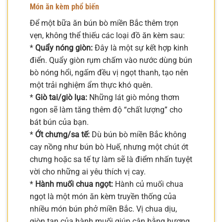
Món ăn kèm phổ biến
Để một bữa ăn bún bò miền Bắc thêm trọn
vẹn, không thể thiếu các loại đồ ăn kèm sau:
*
Quẩy nóng giòn:
Đây là một sự kết hợp kinh
điển. Quẩy giòn rụm chấm vào nước dùng bún
bò nóng hổi, ngấm đều vị ngọt thanh, tạo nên
một trải nghiệm ẩm thực khó quên.
*
Giò tai/giò lụa:
Những lát giò mỏng thơm
ngon sẽ làm tăng thêm độ “chất lượng” cho
bát bún của bạn.
*
Ớt chưng/sa tế:
Dù bún bò miền Bắc không
cay nồng như bún bò Huế, nhưng một chút ớt
chưng hoặc sa tế tự làm sẽ là điểm nhấn tuyệt
vời cho những ai yêu thích vị cay.
*
Hành muối chua ngọt:
Hành củ muối chua
ngọt là một món ăn kèm truyền thống của
nhiều món bún phở miền Bắc. Vị chua dịu,
giòn tan của hành muối giúp cân bằng hương