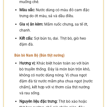
muống chẻ.
Màu sắc:
Nước dùng có màu đỏ cam đặc
trưng do ớt màu, sả và dầu điều.
Gia vị ăn kèm:
Mắm ruốc chưng, sa tế ớt,
chanh.
Kết cấu:
Sợi bún to, dai. Thịt bò, giò heo
đậm đà.
Bún bò Nam Bộ (Bún thịt nướng)
Hương vị:
Khác biệt hoàn toàn so với bún
bò truyền thống. Đây là món bún trộn khô,
không có nước dùng nóng. Vị chua ngọt
đậm đà từ nước mắm pha chua ngọt (nước
chấm), kết hợp với vị thơm của thịt nướng
và rau sống.
Nguyên liệu đặc trưng:
Thịt bò xào hoặc