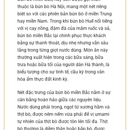
thuộc là bún bò Hà Nội, mang một nét riêng
biệt so với các phiên bản bún bò ở miền Trung
hay miền Nam. Trong khi bún bò Huế nổi tiếng
với vị cay nồng, đậm đà của mắm ruốc và sả,
bún bò miền Bắc lại chinh phục thực khách
bằng sự thanh thoát, dịu nhẹ nhưng vẫn sâu
lắng trong từng giọt nước dùng. Món ăn này
thường xuất hiện trong các bữa sáng, bữa
trưa hoặc bữa tối của người dân Hà thành, là
biểu tượng cho sự tinh tế, cầu kỳ trong văn
hóa ẩm thực đất kinh kỳ.
Nét đặc trưng của bún bò miền Bắc nằm ở sự
cân bằng hoàn hảo giữa các nguyên liệu.
Nước dùng phải trong, ngọt từ xương hầm và
thịt bò, được nêm nếm vừa phải để vị umami
tự nhiên của thịt bò được tôn lên tối đa. Thịt
bò thường là diềm thăn hoặc bắp bò, được