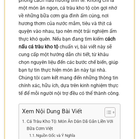
phong cách nấu nướng tinh tế. Không chỉ là
một món ăn ngon, cá tràu kho tộ còn gợi nhớ
về những bữa cơm gia đình ấm cúng, nơi
hương thơm của nước mắm, tiêu và thịt cá
quyện vào nhau, tạo nên một trải nghiệm ẩm
thực khó quên. Nếu bạn đang tìm kiếm
cách
nấu cá tràu kho tộ
chuẩn vị, bài viết này sẽ
cung cấp một hướng dẫn chi tiết, từ khâu
chọn nguyên liệu đến các bước chế biến, giúp
bạn tự tin thực hiện món ăn này tại nhà.
Chúng tôi cam kết mang đến những thông tin
chính xác, hữu ích, dựa trên kinh nghiệm thực
tế để mỗi người nội trợ đều có thể thành công.
Xem Nội Dung Bài Viết
Cá Tràu Kho Tộ: Món Ăn Dân Dã Gắn Liền Với
Bữa Cơm Việt
Nguồn Gốc và Ý Nghĩa