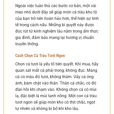
Ngoài việc tuân thủ các bước cơ bản, một vài
mẹo nhỏ dưới đây sẽ giúp món cá tràu kho tộ
của bạn trở nên hoàn hảo hơn, thể hiện sự tinh
tế trong cách nấu. Những bí quyết này được
đúc rút từ kinh nghiệm lâu năm trong ẩm thực
gia đình, đảm bảo mang lại hương vị chuẩn
truyền thống.
Cách Chọn Cá Tràu Tươi Ngon
Chọn cá tươi là yếu tố tiên quyết. Khi mua, hãy
quan sát mắt cá phải trong, không đục. Mang
cá có màu đỏ tươi, không thâm. Vảy cá óng
ánh, bám chặt vào thân. Thân cá chắc, có độ
đàn hồi khi chạm vào. Không chọn cá có mùi
lạ, đặc biệt là mùi tanh nồng. Một con cá tràu
tươi ngon sẽ giúp món kho có thịt chắc, ngọt
tự nhiên và không bị bở khi kho lâu.