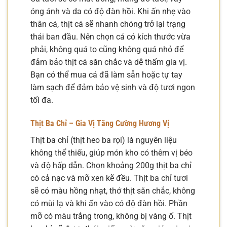
óng ánh và da có độ đàn hồi. Khi ấn nhẹ vào
thân cá, thịt cá sẽ nhanh chóng trở lại trạng
thái ban đầu. Nên chọn cá có kích thước vừa
phải, không quá to cũng không quá nhỏ để
đảm bảo thịt cá săn chắc và dễ thấm gia vị.
Bạn có thể mua cá đã làm sẵn hoặc tự tay
làm sạch để đảm bảo vệ sinh và độ tươi ngon
tối đa.
Thịt Ba Chỉ – Gia Vị Tăng Cường Hương Vị
Thịt ba chỉ (thịt heo ba rọi) là nguyên liệu
không thể thiếu, giúp món kho có thêm vị béo
và độ hấp dẫn. Chọn khoảng 200g thịt ba chỉ
có cả nạc và mỡ xen kẽ đều. Thịt ba chỉ tươi
sẽ có màu hồng nhạt, thớ thịt săn chắc, không
có mùi lạ và khi ấn vào có độ đàn hồi. Phần
mỡ có màu trắng trong, không bị vàng ố. Thịt