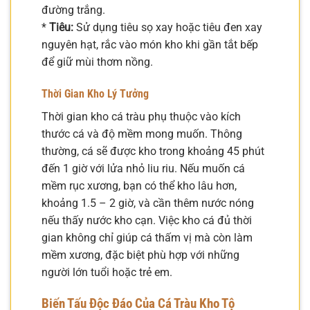
đường trắng.
*
Tiêu:
Sử dụng tiêu sọ xay hoặc tiêu đen xay
nguyên hạt, rắc vào món kho khi gần tắt bếp
để giữ mùi thơm nồng.
Thời Gian Kho Lý Tưởng
Thời gian kho cá tràu phụ thuộc vào kích
thước cá và độ mềm mong muốn. Thông
thường, cá sẽ được kho trong khoảng 45 phút
đến 1 giờ với lửa nhỏ liu riu. Nếu muốn cá
mềm rục xương, bạn có thể kho lâu hơn,
khoảng 1.5 – 2 giờ, và cần thêm nước nóng
nếu thấy nước kho cạn. Việc kho cá đủ thời
gian không chỉ giúp cá thấm vị mà còn làm
mềm xương, đặc biệt phù hợp với những
người lớn tuổi hoặc trẻ em.
Biến Tấu Độc Đáo Của Cá Tràu Kho Tộ