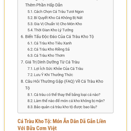
Thêm Phần Hấp Dẫn
Cách Chọn Cá Tràu Tươi Ngon
Bí Quyết Kho Cá Không Bị Nát
Gia Vị Chuẩn Vị Cho Món Kho
Thời Gian Kho Lý Tưởng
Biến Tấu Độc Đáo Của Cá Tràu Kho Tộ
Cá Tràu Kho Tiêu Xanh
Cá Tràu Kho Riềng Sả
Cá Tràu Kho Thơm
Giá Trị Dinh Dưỡng Từ Cá Tràu
Lợi Ích Sức Khỏe Của Cá Tràu
Lưu Ý Khi Thưởng Thức
Câu Hỏi Thường Gặp (FAQ) Về Cá Tràu Kho
Tộ
Cá tràu có thể thay thế bằng loại cá nào?
Làm thế nào để món cá kho không bị mặn?
Bảo quản cá tràu kho tộ được bao lâu?
Cá Tràu Kho Tộ: Món Ăn Dân Dã Gắn Liền
Với Bữa Cơm Việt