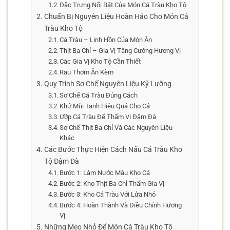
Đặc Trưng Nổi Bật Của Món Cá Tràu Kho Tộ
Chuẩn Bị Nguyên Liệu Hoàn Hảo Cho Món Cá
Tràu Kho Tộ
Cá Tràu – Linh Hồn Của Món Ăn
Thịt Ba Chỉ – Gia Vị Tăng Cường Hương Vị
Các Gia Vị Kho Tộ Cần Thiết
Rau Thơm Ăn Kèm
Quy Trình Sơ Chế Nguyên Liệu Kỹ Lưỡng
Sơ Chế Cá Tràu Đúng Cách
Khử Mùi Tanh Hiệu Quả Cho Cá
Ướp Cá Tràu Để Thấm Vị Đậm Đà
Sơ Chế Thịt Ba Chỉ Và Các Nguyên Liệu
Khác
Các Bước Thực Hiện Cách Nấu Cá Tràu Kho
Tộ Đậm Đà
Bước 1: Làm Nước Màu Kho Cá
Bước 2: Kho Thịt Ba Chỉ Thấm Gia Vị
Bước 3: Kho Cá Tràu Với Lửa Nhỏ
Bước 4: Hoàn Thành Và Điều Chỉnh Hương
Vị
Những Mẹo Nhỏ Để Món Cá Tràu Kho Tộ