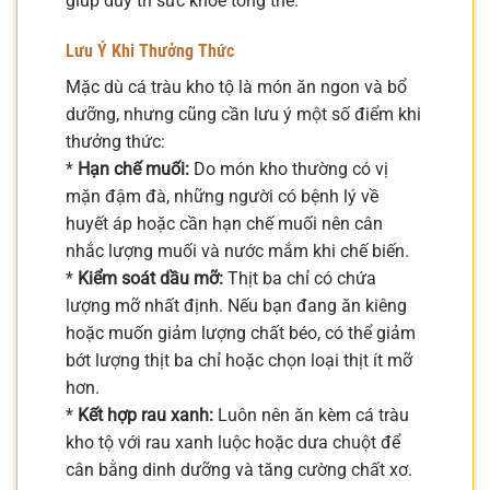
giúp duy trì sức khỏe tổng thể.
Lưu Ý Khi Thưởng Thức
Mặc dù cá tràu kho tộ là món ăn ngon và bổ
dưỡng, nhưng cũng cần lưu ý một số điểm khi
thưởng thức:
*
Hạn chế muối:
Do món kho thường có vị
mặn đậm đà, những người có bệnh lý về
huyết áp hoặc cần hạn chế muối nên cân
nhắc lượng muối và nước mắm khi chế biến.
*
Kiểm soát dầu mỡ:
Thịt ba chỉ có chứa
lượng mỡ nhất định. Nếu bạn đang ăn kiêng
hoặc muốn giảm lượng chất béo, có thể giảm
bớt lượng thịt ba chỉ hoặc chọn loại thịt ít mỡ
hơn.
*
Kết hợp rau xanh:
Luôn nên ăn kèm cá tràu
kho tộ với rau xanh luộc hoặc dưa chuột để
cân bằng dinh dưỡng và tăng cường chất xơ.