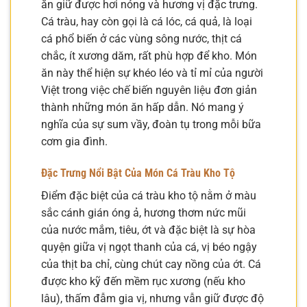
ăn giữ được hơi nóng và hương vị đặc trưng.
Cá tràu, hay còn gọi là cá lóc, cá quả, là loại
cá phổ biến ở các vùng sông nước, thịt cá
chắc, ít xương dăm, rất phù hợp để kho. Món
ăn này thể hiện sự khéo léo và tỉ mỉ của người
Việt trong việc chế biến nguyên liệu đơn giản
thành những món ăn hấp dẫn. Nó mang ý
nghĩa của sự sum vầy, đoàn tụ trong mỗi bữa
cơm gia đình.
Đặc Trưng Nổi Bật Của Món Cá Tràu Kho Tộ
Điểm đặc biệt của cá tràu kho tộ nằm ở màu
sắc cánh gián óng ả, hương thơm nức mũi
của nước mắm, tiêu, ớt và đặc biệt là sự hòa
quyện giữa vị ngọt thanh của cá, vị béo ngậy
của thịt ba chỉ, cùng chút cay nồng của ớt. Cá
được kho kỹ đến mềm rục xương (nếu kho
lâu), thấm đẫm gia vị, nhưng vẫn giữ được độ