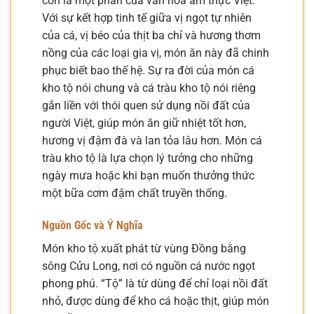
còn là một phần của văn hóa ẩm thực Việt.
Với sự kết hợp tinh tế giữa vị ngọt tự nhiên
của cá, vị béo của thịt ba chỉ và hương thơm
nồng của các loại gia vị, món ăn này đã chinh
phục biết bao thế hệ. Sự ra đời của món cá
kho tộ nói chung và cá tràu kho tộ nói riêng
gắn liền với thói quen sử dụng nồi đất của
người Việt, giúp món ăn giữ nhiệt tốt hơn,
hương vị đậm đà và lan tỏa lâu hơn. Món cá
tràu kho tộ là lựa chọn lý tưởng cho những
ngày mưa hoặc khi bạn muốn thưởng thức
một bữa cơm đậm chất truyền thống.
Nguồn Gốc và Ý Nghĩa
Món kho tộ xuất phát từ vùng Đồng bằng
sông Cửu Long, nơi có nguồn cá nước ngọt
phong phú. “Tộ” là từ dùng để chỉ loại nồi đất
nhỏ, được dùng để kho cá hoặc thịt, giúp món