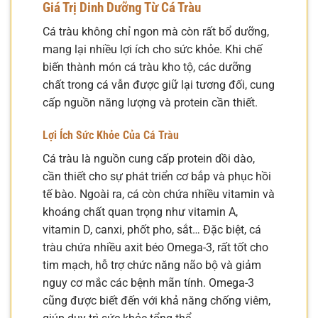
Giá Trị Dinh Dưỡng Từ Cá Tràu
Cá tràu không chỉ ngon mà còn rất bổ dưỡng,
mang lại nhiều lợi ích cho sức khỏe. Khi chế
biến thành món cá tràu kho tộ, các dưỡng
chất trong cá vẫn được giữ lại tương đối, cung
cấp nguồn năng lượng và protein cần thiết.
Lợi Ích Sức Khỏe Của Cá Tràu
Cá tràu là nguồn cung cấp protein dồi dào,
cần thiết cho sự phát triển cơ bắp và phục hồi
tế bào. Ngoài ra, cá còn chứa nhiều vitamin và
khoáng chất quan trọng như vitamin A,
vitamin D, canxi, phốt pho, sắt… Đặc biệt, cá
tràu chứa nhiều axit béo Omega-3, rất tốt cho
tim mạch, hỗ trợ chức năng não bộ và giảm
nguy cơ mắc các bệnh mãn tính. Omega-3
cũng được biết đến với khả năng chống viêm,