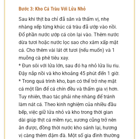
Bước 3: Kho Cá Tràu Với Lửa Nhỏ
Sau khi thịt ba chỉ đã săn và thấm vị, nhẹ
nhàng xếp từng khúc cá tràu đã ướp vào nồi.
Đổ phần nước ướp cá còn lại vào. Thêm nước
dừa tươi hoặc nước lọc sao cho xâm xấp mặt
cá. Cho thêm vài lát ớt tươi (nếu muốn) và 1
muỗng cà phê tiêu xay.
* Đun sôi với lửa lớn, sau đó hạ nhỏ lửa liu riu.
Đậy nắp nồi và kho khoảng 45 phút đến 1 giờ.
* Trong quá trình kho, bạn có thể trở nhẹ mặt
cá một lần để cá chín đều và thấm gia vị hơn.
Tuy nhiên, thao tác phải nhẹ nhàng để tránh
làm nát cá. Theo kinh nghiệm của nhiều đầu
bếp, việc giữ lửa nhỏ và kho trong thời gian
dài giúp thịt cá mềm rục, xương cũng trở nên
ăn được, đồng thời nước kho sánh lại, hương
vị càng thêm đậm đà. Một số gia đình thường