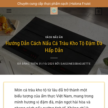
Chuyển
Chuyên cung cấp thực phẩm sạch | Halona Fruist
đến
0
nội
dung
CÁCH NẤU ĂN
Hướng Dẫn Cách Nấu Cá Tràu Kho Tộ Đậm Đà
Hấp Dẫn
ĐÃ ĐĂNG TRÊN
31/10/2025
BỞI
SAIGONESEBAGUETTE
Món cá tràu kho tộ từ lâu đã trở thành một
biểu tượng của ẩm thực Việt Nam, mang trong
mình hương vị đậm đà, mặn ngọt hài hòa và