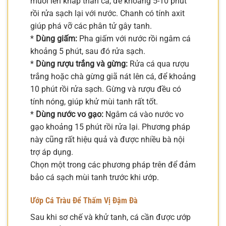
muối lên khắp thân cá, để khoảng 5-10 phút
rồi rửa sạch lại với nước. Chanh có tính axit
giúp phá vỡ các phân tử gây tanh.
*
Dùng giấm:
Pha giấm với nước rồi ngâm cá
khoảng 5 phút, sau đó rửa sạch.
*
Dùng rượu trắng và gừng:
Rửa cá qua rượu
trắng hoặc chà gừng giã nát lên cá, để khoảng
10 phút rồi rửa sạch. Gừng và rượu đều có
tính nóng, giúp khử mùi tanh rất tốt.
*
Dùng nước vo gạo:
Ngâm cá vào nước vo
gạo khoảng 15 phút rồi rửa lại. Phương pháp
này cũng rất hiệu quả và được nhiều bà nội
trợ áp dụng.
Chọn một trong các phương pháp trên để đảm
bảo cá sạch mùi tanh trước khi ướp.
Ướp Cá Tràu Để Thấm Vị Đậm Đà
Sau khi sơ chế và khử tanh, cá cần được ướp