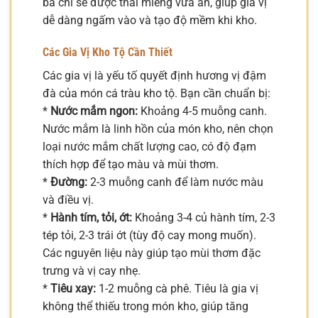
ba chỉ sẽ được thái miếng vừa ăn, giúp gia vị
dễ dàng ngấm vào và tạo độ mềm khi kho.
Các Gia Vị Kho Tộ Cần Thiết
Các gia vị là yếu tố quyết định hương vị đậm
đà của món cá tràu kho tộ. Bạn cần chuẩn bị:
*
Nước mắm ngon:
Khoảng 4-5 muỗng canh.
Nước mắm là linh hồn của món kho, nên chọn
loại nước mắm chất lượng cao, có độ đạm
thích hợp để tạo màu và mùi thơm.
*
Đường:
2-3 muỗng canh để làm nước màu
và điều vị.
*
Hành tím, tỏi, ớt:
Khoảng 3-4 củ hành tím, 2-3
tép tỏi, 2-3 trái ớt (tùy độ cay mong muốn).
Các nguyên liệu này giúp tạo mùi thơm đặc
trưng và vị cay nhẹ.
*
Tiêu xay:
1-2 muỗng cà phê. Tiêu là gia vị
không thể thiếu trong món kho, giúp tăng