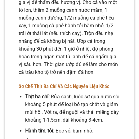
gia vị để thấm đều hương vị. Cho cá vào một
tô lớn, thêm 2 muỗng canh nước mắm, 1
muỗng canh đường, 1/2 muỗng cà phê tiêu
xay, 1 muỗng cà phê hành tỏi băm nhỏ, 1/2
trái ớt thái lát (nếu thích cay). Trộn đều nhẹ
nhàng để cá không bị nát. Ướp cá trong
khoảng 30 phút đến 1 giờ ở nhiệt độ phòng
hoặc trong ngăn mát tủ lạnh để cá ngấm gia
vị sâu hơn. Thời gian ướp đủ sẽ làm cho món
cá tràu kho tộ trở nên đậm đà hơn.
Sơ Chế Thịt Ba Chỉ Và Các Nguyên Liệu Khác
Thịt ba chỉ:
Rửa sạch, luộc sơ qua nước sôi
khoảng 5 phút để loại bỏ tạp chất và giảm
mùi hôi. Vớt ra, để nguội và thái miếng dày
khoảng 1-1.5cm, dài khoảng 3-4cm.
Hành tím, tỏi:
Bóc vỏ, băm nhỏ.