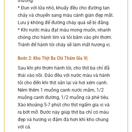
thường.
* Đun với lửa nhỏ, khuấy đều cho đường tan
chảy và chuyển sang màu cánh gián đẹp mắt.
Lưu ý không để đường cháy quá sẽ bị đắng.
* Khi nước màu đạt màu mong muốn, nhanh
chóng cho hành tím và tỏi băm vào phi thơm.
Tránh để hành tỏi cháy sẽ làm mất hương vị.
Bước 2: Kho Thịt Ba Chỉ Thấm Gia Vị
Sau khi phi thơm hành tỏi, cho thịt ba chỉ đã
thái vào nồi. Đảo đều với nước màu và hành
tỏi cho đến khi thịt săn lại và hơi xém cạnh.
Nêm thêm 1 muỗng canh nước mắm, 1/2
muỗng canh đường, 1/2 muỗng cà phê tiêu.
Xào khoảng 5-7 phút cho thịt ngấm gia vị và
ra bớt mỡ. Bước này giúp thịt ba chỉ có màu
đẹp và hương vị đậm đà hơn khi kho chung
với cá.