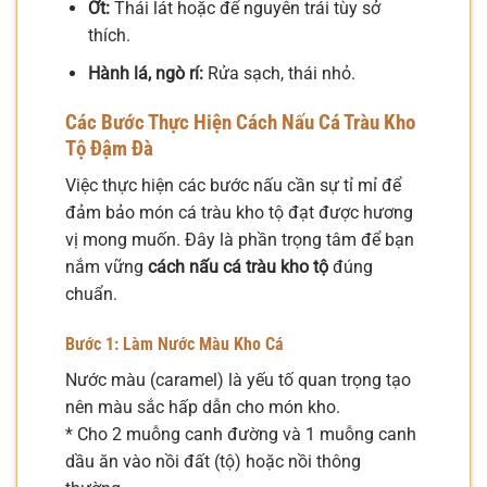
Ớt:
Thái lát hoặc để nguyên trái tùy sở
thích.
Hành lá, ngò rí:
Rửa sạch, thái nhỏ.
Các Bước Thực Hiện Cách Nấu Cá Tràu Kho
Tộ Đậm Đà
Việc thực hiện các bước nấu cần sự tỉ mỉ để
đảm bảo món cá tràu kho tộ đạt được hương
vị mong muốn. Đây là phần trọng tâm để bạn
nắm vững
cách nấu cá tràu kho tộ
đúng
chuẩn.
Bước 1: Làm Nước Màu Kho Cá
Nước màu (caramel) là yếu tố quan trọng tạo
nên màu sắc hấp dẫn cho món kho.
* Cho 2 muỗng canh đường và 1 muỗng canh
dầu ăn vào nồi đất (tộ) hoặc nồi thông