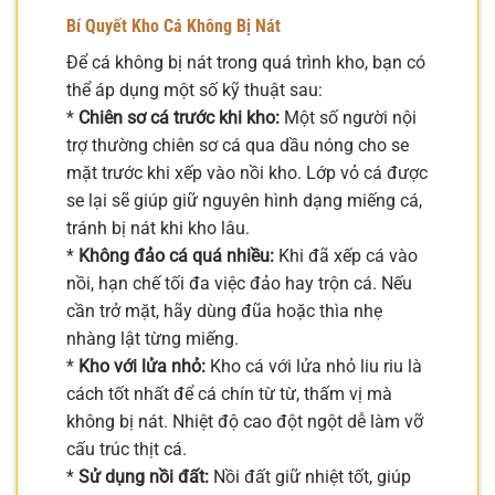
Bí Quyết Kho Cá Không Bị Nát
Để cá không bị nát trong quá trình kho, bạn có
thể áp dụng một số kỹ thuật sau:
*
Chiên sơ cá trước khi kho:
Một số người nội
trợ thường chiên sơ cá qua dầu nóng cho se
mặt trước khi xếp vào nồi kho. Lớp vỏ cá được
se lại sẽ giúp giữ nguyên hình dạng miếng cá,
tránh bị nát khi kho lâu.
*
Không đảo cá quá nhiều:
Khi đã xếp cá vào
nồi, hạn chế tối đa việc đảo hay trộn cá. Nếu
cần trở mặt, hãy dùng đũa hoặc thìa nhẹ
nhàng lật từng miếng.
*
Kho với lửa nhỏ:
Kho cá với lửa nhỏ liu riu là
cách tốt nhất để cá chín từ từ, thấm vị mà
không bị nát. Nhiệt độ cao đột ngột dễ làm vỡ
cấu trúc thịt cá.
*
Sử dụng nồi đất:
Nồi đất giữ nhiệt tốt, giúp