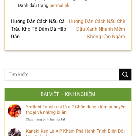
Đánh dấu trang
permalink
.
Hướng Dẫn Cách Nấu Cá
Hướng Dẫn Cách Nấu Chè
Tràu Kho Tộ Đậm Đà Hấp
Đậu Xanh Nhanh Mềm
Dẫn
Không Cần Ngâm
BÀI VIẾT – KINH NGHIỆM
Yoriichi Tsugikuni là ai? Chân dung kiếm sĩ huyền
thoại và những bí ẩn
ở
Chức năng bình luận bị tắt
Yoriichi
Tsugikuni
Kaneki Ken Là Ai? Khám Phá Hành Trình Biến Đổi
là