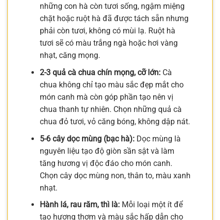
những con hà còn tươi sống, ngậm miệng
chặt hoặc ruột hà đã được tách sẵn nhưng
phải còn tươi, không có mùi lạ. Ruột hà
tươi sẽ có màu trắng ngà hoặc hơi vàng
nhạt, căng mọng.
2-3 quả cà chua chín mọng, cỡ lớn:
Cà
chua không chỉ tạo màu sắc đẹp mắt cho
món canh mà còn góp phần tạo nên vị
chua thanh tự nhiên. Chọn những quả cà
chua đỏ tươi, vỏ căng bóng, không dập nát.
5-6 cây dọc mùng (bạc hà):
Dọc mùng là
nguyên liệu tạo độ giòn sần sật và làm
tăng hương vị độc đáo cho món canh.
Chọn cây dọc mùng non, thân to, màu xanh
nhạt.
Hành lá, rau răm, thì là:
Mỗi loại một ít để
tạo hương thơm và màu sắc hấp dẫn cho