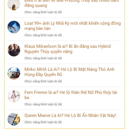
Điều ít ai biết về Mai Phương Thúy sau nhiều năm
Long
góc
ảnh
đăng quang
đẹp
nhìn
buồn
hùng
ở
Chức năng bình luận bị tắt
khóc
vĩ
Điều
đẹp
không
ít
Loạt 99+ ảnh Lý Nhã Kỳ mới nhất khiến cộng đồng
mang
thể
ai
mạng bàn tán
nhiều
bỏ
biết
cảm
qua
ở
Chức năng bình luận bị tắt
về
xúc
Loạt
Mai
khó
99+
Klaus Mikaelson là ai? Bí ẩn đằng sau Hybrid
Phương
diễn
ảnh
Nguyên Thủy quyền năng
Thúy
tả
Lý
sau
ở
Chức năng bình luận bị tắt
Nhã
nhiều
Klaus
Kỳ
năm
Mikaelson
Mirko MHA Là Ai? Hé Lộ Bí Mật Nàng Thỏ Anh
mới
đăng
là
Hùng Đầy Quyến Rũ
nhất
quang
ai?
khiến
ở
Chức năng bình luận bị tắt
Bí
cộng
Mirko
ẩn
đồng
MHA
Fern Frieren là ai? Hé lộ thân thế Nữ Phù thủy tài
đằng
mạng
Là
ba
sau
bàn
Ai?
Hybrid
tán
ở
Chức năng bình luận bị tắt
Hé
Nguyên
Fern
Lộ
Thủy
Frieren
Queen Maeve Là Ai? Hé Lộ Bí Ẩn Nhân Vật Này!
Bí
quyền
là
Mật
năng
ở
Chức năng bình luận bị tắt
ai?
Nàng
Queen
Hé