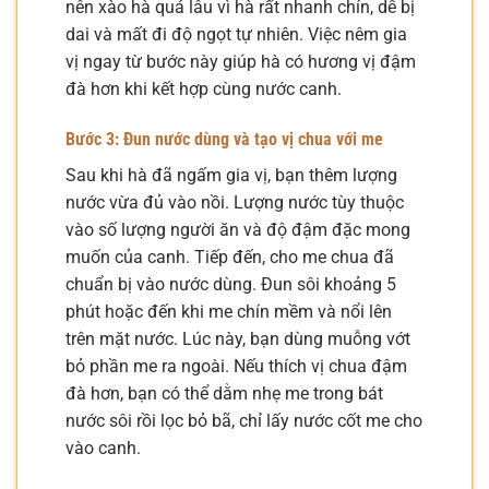
nên xào hà quá lâu vì hà rất nhanh chín, dễ bị
dai và mất đi độ ngọt tự nhiên. Việc nêm gia
vị ngay từ bước này giúp hà có hương vị đậm
đà hơn khi kết hợp cùng nước canh.
Bước 3: Đun nước dùng và tạo vị chua với me
Sau khi hà đã ngấm gia vị, bạn thêm lượng
nước vừa đủ vào nồi. Lượng nước tùy thuộc
vào số lượng người ăn và độ đậm đặc mong
muốn của canh. Tiếp đến, cho me chua đã
chuẩn bị vào nước dùng. Đun sôi khoảng 5
phút hoặc đến khi me chín mềm và nổi lên
trên mặt nước. Lúc này, bạn dùng muỗng vớt
bỏ phần me ra ngoài. Nếu thích vị chua đậm
đà hơn, bạn có thể dằm nhẹ me trong bát
nước sôi rồi lọc bỏ bã, chỉ lấy nước cốt me cho
vào canh.