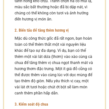
tanh nồng khó chịu. Tránh chọn hà có mùi lạ,
màu sắc bất thường hoặc đã bị dập nát, vì
chúng có thể không còn tươi và ảnh hưởng
đến hương vị món ăn.
2. Biến tấu để tăng thêm hương vị
Mặc dù công thức gốc đã rất ngon, bạn hoàn
toàn có thể thêm thắt một vài nguyên liệu
khác để tạo sự đa dạng. Ví dụ, bạn có thể
thêm một vài lát dứa (thơm) vào xào cùng cà
chua để tăng thêm vị chua ngọt thanh mát và
hương thơm đặc trưng. Một ít giá đỗ cũng có
thể được thêm vào cùng lúc với dọc mùng để
tạo thêm độ giòn. Nếu yêu thích vị cay, một
vài lát ớt tươi hoặc chút ớt bột sẽ làm món
canh thêm phần hấp dẫn.
3. Kiểm soát độ chua