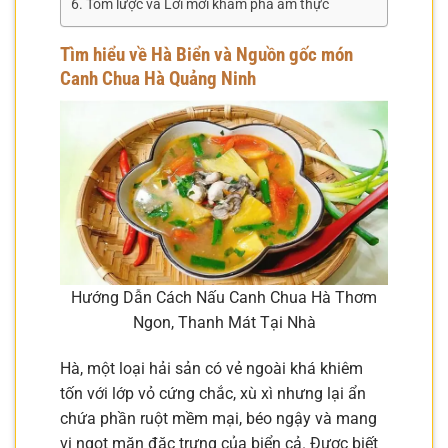
Tóm lược và Lời mời khám phá ẩm thực
Tìm hiểu về Hà Biển và Nguồn gốc món
Canh Chua Hà Quảng Ninh
Hướng Dẫn Cách Nấu Canh Chua Hà Thơm
Ngon, Thanh Mát Tại Nhà
Hà, một loại hải sản có vẻ ngoài khá khiêm
tốn với lớp vỏ cứng chắc, xù xì nhưng lại ẩn
chứa phần ruột mềm mại, béo ngậy và mang
vị ngọt mặn đặc trưng của biển cả. Được biết