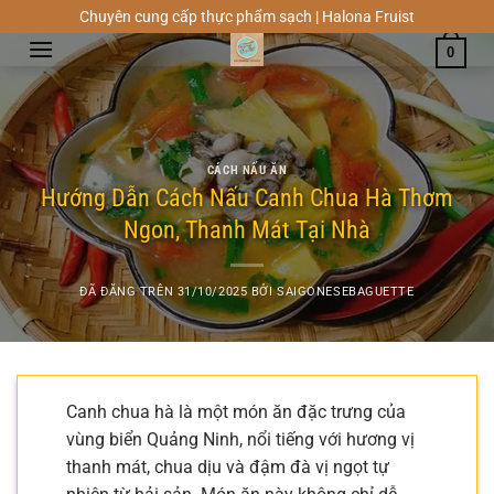
Chuyển
Chuyên cung cấp thực phẩm sạch | Halona Fruist
đến
0
nội
dung
CÁCH NẤU ĂN
Hướng Dẫn Cách Nấu Canh Chua Hà Thơm
Ngon, Thanh Mát Tại Nhà
ĐÃ ĐĂNG TRÊN
31/10/2025
BỞI
SAIGONESEBAGUETTE
Canh chua hà là một món ăn đặc trưng của
vùng biển Quảng Ninh, nổi tiếng với hương vị
thanh mát, chua dịu và đậm đà vị ngọt tự