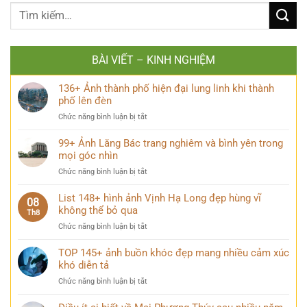
BÀI VIẾT – KINH NGHIỆM
136+ Ảnh thành phố hiện đại lung linh khi thành
phố lên đèn
ở
Chức năng bình luận bị tắt
136+
Ảnh
99+ Ảnh Lăng Bác trang nghiêm và bình yên trong
thành
mọi góc nhìn
phố
ở
Chức năng bình luận bị tắt
hiện
99+
đại
Ảnh
List 148+ hình ảnh Vịnh Hạ Long đẹp hùng vĩ
lung
08
Lăng
không thể bỏ qua
linh
Th8
Bác
khi
ở
Chức năng bình luận bị tắt
trang
thành
List
nghiêm
phố
148+
TOP 145+ ảnh buồn khóc đẹp mang nhiều cảm xúc
và
lên
hình
khó diễn tả
bình
đèn
ảnh
yên
ở
Chức năng bình luận bị tắt
Vịnh
trong
TOP
Hạ
mọi
145+