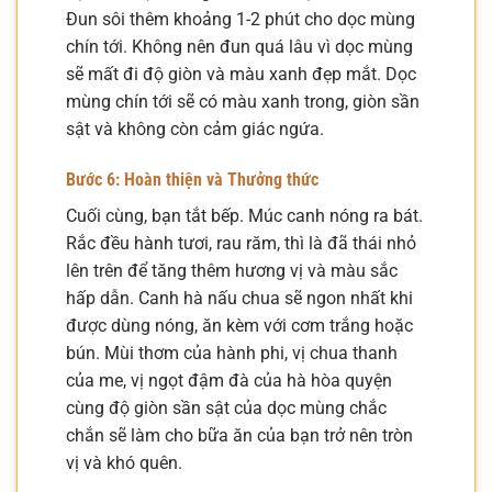
Đun sôi thêm khoảng 1-2 phút cho dọc mùng
chín tới. Không nên đun quá lâu vì dọc mùng
sẽ mất đi độ giòn và màu xanh đẹp mắt. Dọc
mùng chín tới sẽ có màu xanh trong, giòn sần
sật và không còn cảm giác ngứa.
Bước 6: Hoàn thiện và Thưởng thức
Cuối cùng, bạn tắt bếp. Múc canh nóng ra bát.
Rắc đều hành tươi, rau răm, thì là đã thái nhỏ
lên trên để tăng thêm hương vị và màu sắc
hấp dẫn. Canh hà nấu chua sẽ ngon nhất khi
được dùng nóng, ăn kèm với cơm trắng hoặc
bún. Mùi thơm của hành phi, vị chua thanh
của me, vị ngọt đậm đà của hà hòa quyện
cùng độ giòn sần sật của dọc mùng chắc
chắn sẽ làm cho bữa ăn của bạn trở nên tròn
vị và khó quên.