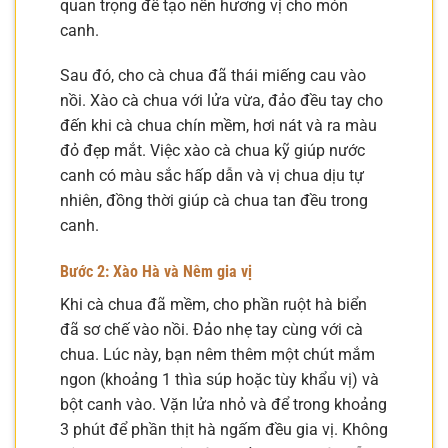
quan trọng để tạo nền hương vị cho món
canh.
Sau đó, cho cà chua đã thái miếng cau vào
nồi. Xào cà chua với lửa vừa, đảo đều tay cho
đến khi cà chua chín mềm, hơi nát và ra màu
đỏ đẹp mắt. Việc xào cà chua kỹ giúp nước
canh có màu sắc hấp dẫn và vị chua dịu tự
nhiên, đồng thời giúp cà chua tan đều trong
canh.
Bước 2: Xào Hà và Nêm gia vị
Khi cà chua đã mềm, cho phần ruột hà biển
đã sơ chế vào nồi. Đảo nhẹ tay cùng với cà
chua. Lúc này, bạn nêm thêm một chút mắm
ngon (khoảng 1 thìa súp hoặc tùy khẩu vị) và
bột canh vào. Vặn lửa nhỏ và để trong khoảng
3 phút để phần thịt hà ngấm đều gia vị. Không