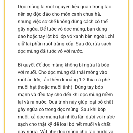
Dọc mùng là một nguyên liệu quan trọng tạo
nên sự độc đáo cho món canh chua hà,
nhưng việc sơ chế không đúng cách có thể
gây ngứa. Để tước vỏ dọc mùng, bạn dùng
dao hoặc tay lột bỏ lớp vỏ xanh bên ngoài, chỉ
giữ lại phần ruột trắng xốp. Sau đó, rửa sạch
dọc mùng đã tước vỏ với nước.
Bí quyết để dọc mùng không bị ngứa là bóp
với muối. Cho dọc mùng đã thái mỏng vào
một âu lớn, rắc thêm khoảng 1-2 thìa cà phê
muối hạt (hoặc muối tinh). Dùng tay bóp
mạnh và đều tay cho đến khi dọc mùng mềm
lại và ra nước. Quá trình này giúp loại bỏ chất
gây ngứa có trong dọc mùng. Sau khi bóp
muối, xả dọc mùng lại nhiều lần dưới vòi nước
sạch cho thật kỹ để loại bỏ hết muối và chất
gây ngứa. Vắt nhẹ dọc mùng cho ráo nước và