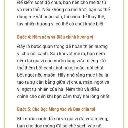
Để kiểm soát độ chua, bạn nên cho me từ từ
và nếm thử. Nếu không có me tươi, bạn có thể
dùng me vắt hoặc sấu, tai chua để thay thế,
tuy nhiên hương vị có thể có chút khác biệt.
Bước 4: Nêm nếm và Điều chỉnh hương vị
Đây là bước quan trọng để hoàn thiện hương
vị cho nồi canh. Sau khi vớt me ra, bạn nêm
nếm lại gia vị cho nước dùng vừa miệng. Có
thể thêm bột canh, bột nêm, hoặc một chút
bột ngọt nếu muốn. Hãy nhớ rằng mục tiêu là
tạo ra sự cân bằng giữa vị chua, mặn, ngọt và
vị ngọt tự nhiên của hà. Nếm thử và điều
chỉnh cho đến khi bạn cảm thấy hài lòng nhất.
Bước 5: Cho Dọc Mùng vào và Đun chín tới
Khi nước canh đã sôi và gia vị đã vừa miệng,
bạn cho dọc mùng đã sơ chế sạch vào nồi.