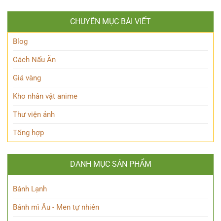
Thỏ
Maeve
lộ
Anh
Là
thân
Hùng
CHUYÊN MỤC BÀI VIẾT
Ai?
thế
Đầy
Hé
Nữ
Quyến
Lộ
Blog
Phù
Rũ
Bí
thủy
Ẩn
tài
Cách Nấu Ăn
Nhân
ba
Vật
Giá vàng
Này!
Kho nhân vật anime
Thư viện ảnh
Tổng hợp
DANH MỤC SẢN PHẨM
Bánh Lạnh
Bánh mì Âu - Men tự nhiên