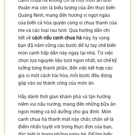
Canh chua hà không chỉ là một món ăn đơn
thuần mà còn là biểu tượng của ẩm thực biển
Quảng Ninh, mang đến hương vị ngọt ngào
của biển cả hòa quyện cùng vị chua thanh của
me và các loại rau tươi. Qua hướng dẫn chi
tiết về
cách nấu canh chua hà
này, hy vọng
bạn đã nắm vững các bước để tự tay chế biến
món canh hấp dẫn này ngay tại nhà. Từ việc
chọn lựa nguyên liệu tươi ngon nhất, sơ chế kỹ
lưỡng từng thành phần, đến việc kết hợp các
gia vị một cách hài hòa, mỗi bước đều đóng
góp vào sự thành công của món ăn.
Hãy dành thời gian khám phá và tận hưởng
niềm vui nấu nướng, mang đến những bữa ăn
ngon miệng và bổ dưỡng cho gia đình. Món
canh chua hà thanh mát này chắc chắn sẽ là
điểm nhấn tuyệt vời trong thực đơn của bạn,
đặc biệt là trong những ngày hè. Để tìm hiểu