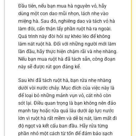
Đầu tiên, nếu bạn mua hà nguyên vỏ, hãy
dùng một con dao mũi nhọn, lách nhẹ vào
miệng hà. Sau đó, nghiêng dao và tách vỏ hà
làm đôi, cẩn thận lấy phần ruột hà ra ngoài.
Quá trình này đòi hỏi sự khéo léo để không
làm nát ruột hà. Đối với những người mới làm
lần đầu, hãy thực hiện chậm rãi và nhẹ nhàng.
Nếu bạn mua ruột hà đã tách sẵn, công đoạn
này sẽ được rút gọn đáng kể.
Sau khi đã tách ruột hà, bạn rửa nhẹ nhàng
dưới vòi nước chảy. Mục đích của việc này là
để loại bỏ những mảnh vụn vỏ, cát nhỏ còn
sót lại. Điều quan trọng là bạn không nên đảo
mạnh tay hoặc rửa quá lâu dưới áp lực nước
lớn vì ruột hà rất mềm và dễ bị nát, làm mất đi
độ ngọt và kết cấu ban đầu. Hãy rửa từng
phần nhỏ một cách từ tốn để đảm bảo sạch