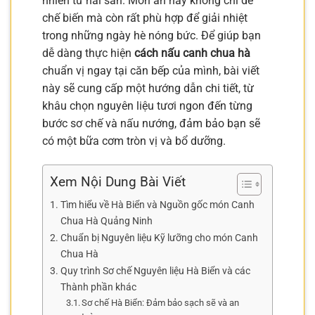
nhiên từ hải sản. Món ăn này không chỉ dễ
chế biến mà còn rất phù hợp để giải nhiệt
trong những ngày hè nóng bức. Để giúp bạn
dễ dàng thực hiện
cách nấu canh chua hà
chuẩn vị ngay tại căn bếp của mình, bài viết
này sẽ cung cấp một hướng dẫn chi tiết, từ
khâu chọn nguyên liệu tươi ngon đến từng
bước sơ chế và nấu nướng, đảm bảo bạn sẽ
có một bữa cơm tròn vị và bổ dưỡng.
Xem Nội Dung Bài Viết
Tìm hiểu về Hà Biển và Nguồn gốc món Canh
Chua Hà Quảng Ninh
Chuẩn bị Nguyên liệu Kỹ lưỡng cho món Canh
Chua Hà
Quy trình Sơ chế Nguyên liệu Hà Biển và các
Thành phần khác
Sơ chế Hà Biển: Đảm bảo sạch sẽ và an