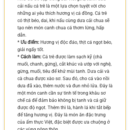
cải nấu cá trê là một lựa chọn tuyệt vời cho
những ai yêu thích hương vị cá đồng. Cá trê
có thịt béo, dai, khi nấu cùng dưa cải chua sẽ
tạo nên món canh chua cá thơm lừng, hấp
dẫn.
*
Ưu điểm:
Hương vị độc đáo, thịt cá ngọt béo,
giải ngấy tốt.
*
Cách làm:
Cá trê được làm sạch kỹ (chà
muối, chanh, gừng), cắt khúc và ướp với nghệ,
gừng, muối, tiêu để khử mùi tanh. Dưa cải và
cà chua được xào sơ. Sau đó, cho cá vào nồi
dưa đã xào, thêm nước và đun nhỏ lửa. Đây là
một món canh cần sự tinh tế trong khâu sơ
chế cá để đảm bảo không bị tanh và cá giữ
được độ ngọt. Thêm thì là, hành lá khi tắt bếp
để tăng hương vị. Đây là món ăn đặc trưng
của ẩm thực Việt, đặc biệt được ưa chuộng ở
các vùng nông thôn.