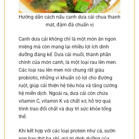
Hướng dẫn cách nấu canh dưa cải chua thanh
mát, đậm đà chuẩn vị
Canh dưa cải không chỉ là một món ăn ngon
miệng mà còn mang lại nhiều lợi ích dinh
dưỡng đáng kể. Dưa cải muối, thành phần
chính của món canh, là một loại rau lên men.
Các loại rau lên men nói chung rất giàu
probiotic, những vi khuẩn có lợi cho đường
ruột, giúp cải thiện hệ tiêu hóa và tăng cường
hệ miễn dịch. Ngoài ra, dưa cải còn chứa
vitamin C, vitamin K và chất xơ, hỗ trợ quá
trình trao đổi chất và duy trì sức khỏe tổng
thể.
Khi kết hợp với các loại protein như cá, sườn
non hay thịt ba chỉ, giá trị dinh dưỡng của