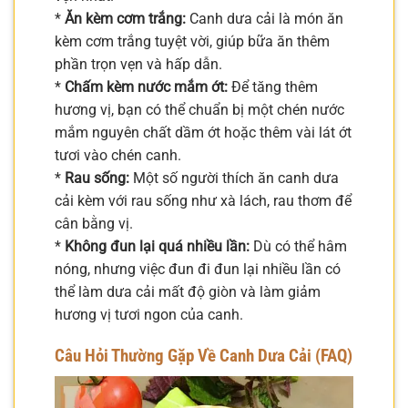
*
Ăn kèm cơm trắng:
Canh dưa cải là món ăn
kèm cơm trắng tuyệt vời, giúp bữa ăn thêm
phần trọn vẹn và hấp dẫn.
*
Chấm kèm nước mắm ớt:
Để tăng thêm
hương vị, bạn có thể chuẩn bị một chén nước
mắm nguyên chất dầm ớt hoặc thêm vài lát ớt
tươi vào chén canh.
*
Rau sống:
Một số người thích ăn canh dưa
cải kèm với rau sống như xà lách, rau thơm để
cân bằng vị.
*
Không đun lại quá nhiều lần:
Dù có thể hâm
nóng, nhưng việc đun đi đun lại nhiều lần có
thể làm dưa cải mất độ giòn và làm giảm
hương vị tươi ngon của canh.
Câu Hỏi Thường Gặp Về Canh Dưa Cải (FAQ)