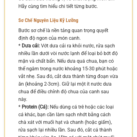
Hãy cùng tìm hiểu chi tiết từng bước.
Sơ Chế Nguyên Liệu Kỹ Lưỡng
Bước sơ chế là nền tảng quan trọng quyết
định độ ngon của món canh.
*
Dưa cải:
Vớt dưa cải ra khỏi nước, rửa sạch
nhiều lần dưới vòi nước lạnh để loại bỏ bớt độ
mặn và chất bẩn. Nếu dưa quá chua, bạn có
thể ngâm trong nước khoảng 15-30 phút hoặc
vắt nhẹ. Sau đó, cắt dưa thành từng đoạn vừa
ăn (khoảng 2-3cm). Giữ lại một ít nước dưa
chua để điều chỉnh độ chua của canh sau
này.
*
Protein (Cá):
Nếu dùng cá trê hoặc các loại
cá khác, bạn cần làm sạch nhớt bằng cách
chà xát với muối hạt và chanh (hoặc giấm),
rửa sạch lại nhiều lần. Sau đó, cắt cá thành