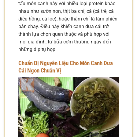
tấu món canh này với nhiều loại protein khác
nhau như sườn non, thịt ba chỉ, cá (cá trê, cá
diêu hồng, cá lóc), hoặc thậm chí là làm phiên
bản chay. Điều này khiến canh dưa cải trở
thành lựa chọn quen thuộc và phù hợp với
mọi gia đình, từ bữa cơm thường ngày đến
những dịp tụ họp.
Chuẩn Bị Nguyên Liệu Cho Món Canh Dưa
Cải Ngon Chuẩn Vị