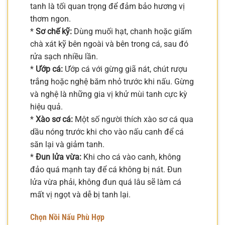
tanh là tối quan trọng để đảm bảo hương vị
thơm ngon.
*
Sơ chế kỹ:
Dùng muối hạt, chanh hoặc giấm
chà xát kỹ bên ngoài và bên trong cá, sau đó
rửa sạch nhiều lần.
*
Ướp cá:
Ướp cá với gừng giã nát, chút rượu
trắng hoặc nghệ băm nhỏ trước khi nấu. Gừng
và nghệ là những gia vị khử mùi tanh cực kỳ
hiệu quả.
*
Xào sơ cá:
Một số người thích xào sơ cá qua
dầu nóng trước khi cho vào nấu canh để cá
săn lại và giảm tanh.
*
Đun lửa vừa:
Khi cho cá vào canh, không
đảo quá mạnh tay để cá không bị nát. Đun
lửa vừa phải, không đun quá lâu sẽ làm cá
mất vị ngọt và dễ bị tanh lại.
Chọn Nồi Nấu Phù Hợp