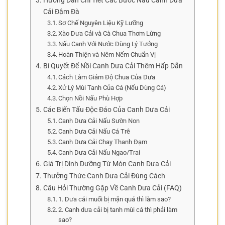
Hướng Dẫn Chi Tiết Các Bước Nấu Canh Dưa
Cải Đậm Đà
Sơ Chế Nguyên Liệu Kỹ Lưỡng
Xào Dưa Cải và Cà Chua Thơm Lừng
Nấu Canh Với Nước Dùng Lý Tưởng
Hoàn Thiện và Nêm Nếm Chuẩn Vị
Bí Quyết Để Nồi Canh Dưa Cải Thêm Hấp Dẫn
Cách Làm Giảm Độ Chua Của Dưa
Xử Lý Mùi Tanh Của Cá (Nếu Dùng Cá)
Chọn Nồi Nấu Phù Hợp
Các Biến Tấu Độc Đáo Của Canh Dưa Cải
Canh Dưa Cải Nấu Sườn Non
Canh Dưa Cải Nấu Cá Trê
Canh Dưa Cải Chay Thanh Đạm
Canh Dưa Cải Nấu Ngao/Trai
Giá Trị Dinh Dưỡng Từ Món Canh Dưa Cải
Thưởng Thức Canh Dưa Cải Đúng Cách
Câu Hỏi Thường Gặp Về Canh Dưa Cải (FAQ)
1. Dưa cải muối bị mặn quá thì làm sao?
2. Canh dưa cải bị tanh mùi cá thì phải làm
sao?