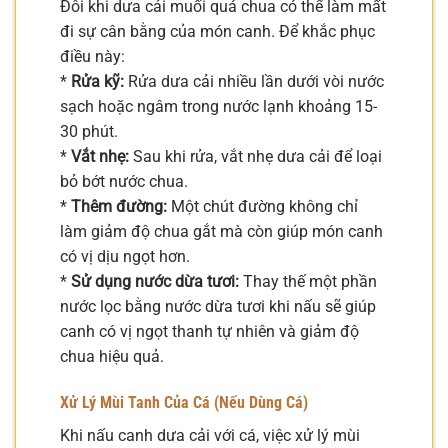
Đôi khi dưa cải muối quá chua có thể làm mất
đi sự cân bằng của món canh. Để khắc phục
điều này:
*
Rửa kỹ:
Rửa dưa cải nhiều lần dưới vòi nước
sạch hoặc ngâm trong nước lạnh khoảng 15-
30 phút.
*
Vắt nhẹ:
Sau khi rửa, vắt nhẹ dưa cải để loại
bỏ bớt nước chua.
*
Thêm đường:
Một chút đường không chỉ
làm giảm độ chua gắt mà còn giúp món canh
có vị dịu ngọt hơn.
*
Sử dụng nước dừa tươi:
Thay thế một phần
nước lọc bằng nước dừa tươi khi nấu sẽ giúp
canh có vị ngọt thanh tự nhiên và giảm độ
chua hiệu quả.
Xử Lý Mùi Tanh Của Cá (Nếu Dùng Cá)
Khi nấu canh dưa cải với cá, việc xử lý mùi