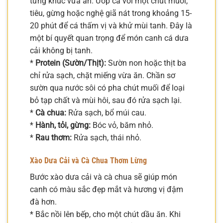
từng khúc vừa ăn. Ướp cá với một chút muối,
tiêu, gừng hoặc nghệ giã nát trong khoảng 15-
20 phút để cá thấm vị và khử mùi tanh. Đây là
một bí quyết quan trọng để món canh cá dưa
cải không bị tanh.
*
Protein (Sườn/Thịt):
Sườn non hoặc thịt ba
chỉ rửa sạch, chặt miếng vừa ăn. Chần sơ
sườn qua nước sôi có pha chút muối để loại
bỏ tạp chất và mùi hôi, sau đó rửa sạch lại.
*
Cà chua:
Rửa sạch, bổ múi cau.
*
Hành, tỏi, gừng:
Bóc vỏ, băm nhỏ.
*
Rau thơm:
Rửa sạch, thái nhỏ.
Xào Dưa Cải và Cà Chua Thơm Lừng
Bước xào dưa cải và cà chua sẽ giúp món
canh có màu sắc đẹp mắt và hương vị đậm
đà hơn.
* Bắc nồi lên bếp, cho một chút dầu ăn. Khi