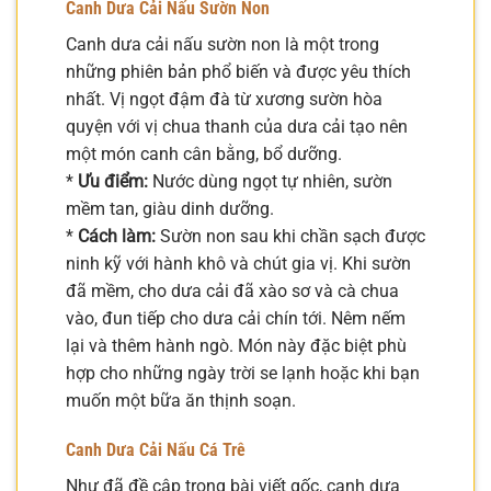
Canh Dưa Cải Nấu Sườn Non
Canh dưa cải nấu sườn non là một trong
những phiên bản phổ biến và được yêu thích
nhất. Vị ngọt đậm đà từ xương sườn hòa
quyện với vị chua thanh của dưa cải tạo nên
một món canh cân bằng, bổ dưỡng.
*
Ưu điểm:
Nước dùng ngọt tự nhiên, sườn
mềm tan, giàu dinh dưỡng.
*
Cách làm:
Sườn non sau khi chần sạch được
ninh kỹ với hành khô và chút gia vị. Khi sườn
đã mềm, cho dưa cải đã xào sơ và cà chua
vào, đun tiếp cho dưa cải chín tới. Nêm nếm
lại và thêm hành ngò. Món này đặc biệt phù
hợp cho những ngày trời se lạnh hoặc khi bạn
muốn một bữa ăn thịnh soạn.
Canh Dưa Cải Nấu Cá Trê
Như đã đề cập trong bài viết gốc, canh dưa