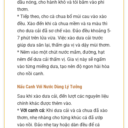
dầu nóng, cho hành khô và tỏi băm vào phi
thơm.
* Tiếp theo, cho cà chua bổ múi cau vào xào
đều. Xào đến khi cà chua mềm và ra màu thì
cho dưa cải đã sơ chế vào. Đảo đều khoảng 5-
7 phút trên lửa vừa. Việc xào dưa cải trước
giúp dưa săn lại, thấm gia vị và dậy mùi thơm.
* Nêm vào một chút nước mắm, đường, hạt
nêm để dưa cải thấm vị. Gia vị này sẽ ngấm
vào từng miếng dưa, tạo nên độ ngon hài hòa
cho nồi canh.
Nấu Canh Với Nước Dùng Lý Tưởng
Sau khi xào dưa cải, đến lượt các nguyên liệu
chính khác được thêm vào.
*
Với canh cá:
Khi dưa cải và cà chua đã xào
thơm, nhẹ nhàng cho từng khúc cá đã ướp
vào nồi. Đảo nhẹ tay hoặc dàn đều để cá