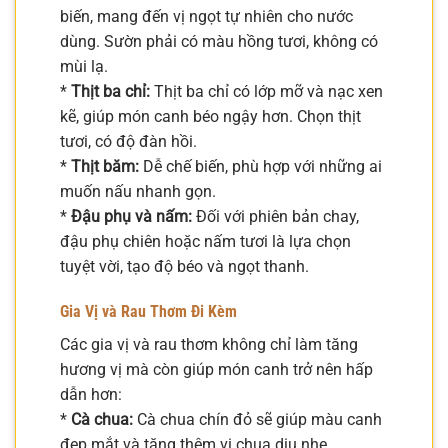
biến, mang đến vị ngọt tự nhiên cho nước
dùng. Sườn phải có màu hồng tươi, không có
mùi lạ.
*
Thịt ba chỉ:
Thịt ba chỉ có lớp mỡ và nạc xen
kẽ, giúp món canh béo ngậy hơn. Chọn thịt
tươi, có độ đàn hồi.
*
Thịt băm:
Dễ chế biến, phù hợp với những ai
muốn nấu nhanh gọn.
*
Đậu phụ và nấm:
Đối với phiên bản chay,
đậu phụ chiên hoặc nấm tươi là lựa chọn
tuyệt vời, tạo độ béo và ngọt thanh.
Gia Vị và Rau Thơm Đi Kèm
Các gia vị và rau thơm không chỉ làm tăng
hương vị mà còn giúp món canh trở nên hấp
dẫn hơn:
*
Cà chua:
Cà chua chín đỏ sẽ giúp màu canh
đẹp mắt và tăng thêm vị chua dịu nhẹ.