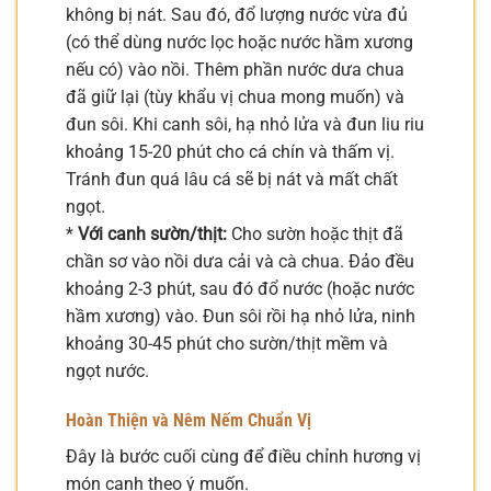
không bị nát. Sau đó, đổ lượng nước vừa đủ
(có thể dùng nước lọc hoặc nước hầm xương
nếu có) vào nồi. Thêm phần nước dưa chua
đã giữ lại (tùy khẩu vị chua mong muốn) và
đun sôi. Khi canh sôi, hạ nhỏ lửa và đun liu riu
khoảng 15-20 phút cho cá chín và thấm vị.
Tránh đun quá lâu cá sẽ bị nát và mất chất
ngọt.
*
Với canh sườn/thịt:
Cho sườn hoặc thịt đã
chần sơ vào nồi dưa cải và cà chua. Đảo đều
khoảng 2-3 phút, sau đó đổ nước (hoặc nước
hầm xương) vào. Đun sôi rồi hạ nhỏ lửa, ninh
khoảng 30-45 phút cho sườn/thịt mềm và
ngọt nước.
Hoàn Thiện và Nêm Nếm Chuẩn Vị
Đây là bước cuối cùng để điều chỉnh hương vị
món canh theo ý muốn.