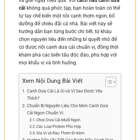
và giải ngấy hiệu quả. Với
cách nấu canh dưa
cải
không quá phức tạp, bạn hoàn toàn có thể
tự tay chế biến một nồi canh thơm ngon, bổ
dưỡng để chiêu đãi cả nhà. Bài viết này sẽ
hướng dẫn bạn từng bước chi tiết, từ khâu
chọn nguyên liệu đến những bí quyết nhỏ để
có được nồi canh dưa cải chuẩn vị, đồng thời
khám phá các biến tấu độc đáo, phù hợp với
mọi khẩu vị và tình huống.
Xem Nội Dung Bài Viết
Canh Dưa Cải Là Gì và Vì Sao Được Yêu
Thích?
Chuẩn Bị Nguyên Liệu Cho Món Canh Dưa
Cải Ngon Chuẩn Vị
Chọn Dưa Cải Muối Ngon
Các Loại Protein Phù Hợp
Gia Vị và Rau Thơm Đi Kèm