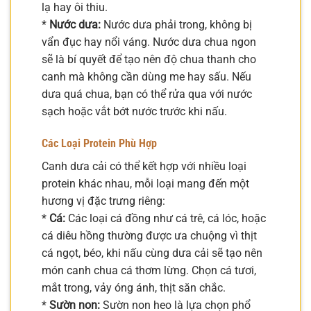
lạ hay ôi thiu.
*
Nước dưa:
Nước dưa phải trong, không bị
vẩn đục hay nổi váng. Nước dưa chua ngon
sẽ là bí quyết để tạo nên độ chua thanh cho
canh mà không cần dùng me hay sấu. Nếu
dưa quá chua, bạn có thể rửa qua với nước
sạch hoặc vắt bớt nước trước khi nấu.
Các Loại Protein Phù Hợp
Canh dưa cải có thể kết hợp với nhiều loại
protein khác nhau, mỗi loại mang đến một
hương vị đặc trưng riêng:
*
Cá:
Các loại cá đồng như cá trê, cá lóc, hoặc
cá diêu hồng thường được ưa chuộng vì thịt
cá ngọt, béo, khi nấu cùng dưa cải sẽ tạo nên
món canh chua cá thơm lừng. Chọn cá tươi,
mắt trong, vảy óng ánh, thịt săn chắc.
*
Sườn non:
Sườn non heo là lựa chọn phổ