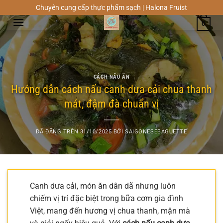
Chuyển
Chuyên cung cấp thực phẩm sạch | Halona Fruist
đến
0
nội
dung
CÁCH NẤU ĂN
Hướng dẫn cách nấu canh dưa cải chua thanh
mát, đậm đà chuẩn vị
ĐÃ ĐĂNG TRÊN
31/10/2025
BỞI
SAIGONESEBAGUETTE
Canh dưa cải, món ăn dân dã nhưng luôn
chiếm vị trí đặc biệt trong bữa cơm gia đình
Việt, mang đến hương vị chua thanh, mặn mà