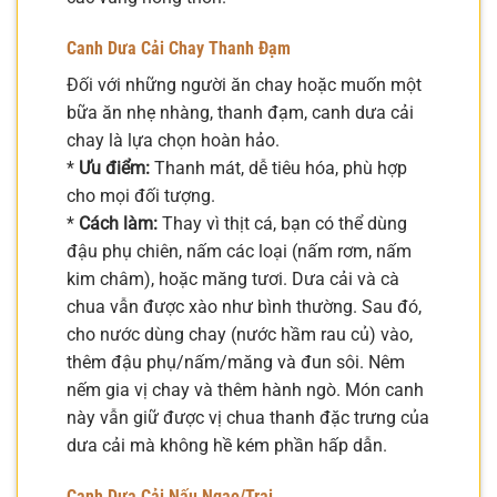
Canh Dưa Cải Chay Thanh Đạm
Đối với những người ăn chay hoặc muốn một
bữa ăn nhẹ nhàng, thanh đạm, canh dưa cải
chay là lựa chọn hoàn hảo.
*
Ưu điểm:
Thanh mát, dễ tiêu hóa, phù hợp
cho mọi đối tượng.
*
Cách làm:
Thay vì thịt cá, bạn có thể dùng
đậu phụ chiên, nấm các loại (nấm rơm, nấm
kim châm), hoặc măng tươi. Dưa cải và cà
chua vẫn được xào như bình thường. Sau đó,
cho nước dùng chay (nước hầm rau củ) vào,
thêm đậu phụ/nấm/măng và đun sôi. Nêm
nếm gia vị chay và thêm hành ngò. Món canh
này vẫn giữ được vị chua thanh đặc trưng của
dưa cải mà không hề kém phần hấp dẫn.
Canh Dưa Cải Nấu Ngao/Trai