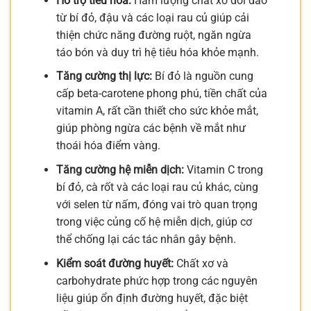
Hỗ trợ tiêu hóa:
Hàm lượng chất xơ dồi dào
từ bí đỏ, đậu và các loại rau củ giúp cải
thiện chức năng đường ruột, ngăn ngừa
táo bón và duy trì hệ tiêu hóa khỏe mạnh.
Tăng cường thị lực:
Bí đỏ là nguồn cung
cấp beta-carotene phong phú, tiền chất của
vitamin A, rất cần thiết cho sức khỏe mắt,
giúp phòng ngừa các bệnh về mắt như
thoái hóa điểm vàng.
Tăng cường hệ miễn dịch:
Vitamin C trong
bí đỏ, cà rốt và các loại rau củ khác, cùng
với selen từ nấm, đóng vai trò quan trọng
trong việc củng cố hệ miễn dịch, giúp cơ
thể chống lại các tác nhân gây bệnh.
Kiểm soát đường huyết:
Chất xơ và
carbohydrate phức hợp trong các nguyên
liệu giúp ổn định đường huyết, đặc biệt