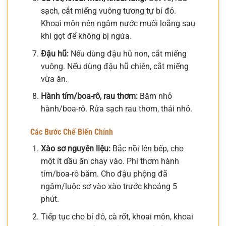
sạch, cắt miếng vuông tương tự bí đỏ.
Khoai môn nên ngâm nước muối loãng sau
khi gọt để không bị ngứa.
Đậu hũ:
Nếu dùng đậu hũ non, cắt miếng
vuông. Nếu dùng đậu hũ chiên, cắt miếng
vừa ăn.
Hành tím/boa-rô, rau thơm:
Băm nhỏ
hành/boa-rô. Rửa sạch rau thơm, thái nhỏ.
Các Bước Chế Biến Chính
Xào sơ nguyên liệu:
Bắc nồi lên bếp, cho
một ít dầu ăn chay vào. Phi thơm hành
tím/boa-rô băm. Cho đậu phộng đã
ngâm/luộc sơ vào xào trước khoảng 5
phút.
Tiếp tục cho bí đỏ, cà rốt, khoai môn, khoai