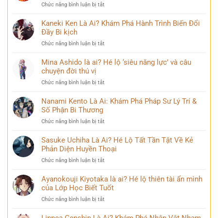
sau
ở
Chức năng bình luận bị tắt
Nhã
nhiều
Yoriichi
Kỳ
năm
Tsugikuni
Kaneki Ken Là Ai? Khám Phá Hành Trình Biến Đổi
mới
đăng
là
Đầy Bi kịch
nhất
quang
ai?
khiến
ở
Chức năng bình luận bị tắt
Chân
cộng
Kaneki
dung
đồng
Ken
Mina Ashido là ai? Hé lộ ‘siêu năng lực’ và câu
kiếm
mạng
Là
chuyện đời thú vị
sĩ
bàn
Ai?
huyền
tán
ở
Chức năng bình luận bị tắt
Khám
thoại
Mina
Phá
và
Ashido
Nanami Kento Là Ai: Khám Phá Pháp Sư Lý Trí &
Hành
những
là
Số Phận Bi Thương
Trình
bí
ai?
Biến
ẩn
ở
Chức năng bình luận bị tắt
Hé
Đổi
Nanami
lộ
Đầy
Kento
Sasuke Uchiha Là Ai? Hé Lộ Tất Tần Tật Về Kẻ
‘siêu
Bi
Là
Phản Diện Huyền Thoại
năng
kịch
Ai:
lực’
ở
Chức năng bình luận bị tắt
Khám
và
Sasuke
Phá
câu
Uchiha
Ayanokouji Kiyotaka là ai? Hé lộ thiên tài ẩn mình
Pháp
chuyện
Là
của Lớp Học Biết Tuốt
Sư
đời
Ai?
Lý
thú
ở
Chức năng bình luận bị tắt
Hé
Trí
vị
Ayanokouji
Lộ
&
Kiyotaka
Linnea Genshin Là Ai? Khám Phá Nhân Vật Nham
Tất