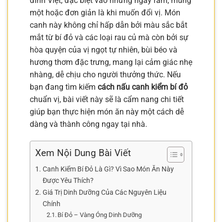
đình Việt, đặc biệt vào những ngày rằm, mùng
một hoặc đơn giản là khi muốn đổi vị. Món
canh này không chỉ hấp dẫn bởi màu sắc bắt
mắt từ bí đỏ và các loại rau củ mà còn bởi sự
hòa quyện của vị ngọt tự nhiên, bùi béo và
hương thơm đặc trưng, mang lại cảm giác nhẹ
nhàng, dễ chịu cho người thưởng thức. Nếu
bạn đang tìm kiếm
cách nấu canh kiểm bí đỏ
chuẩn vị, bài viết này sẽ là cẩm nang chi tiết
giúp bạn thực hiện món ăn này một cách dễ
dàng và thành công ngay tại nhà.
Xem Nội Dung Bài Viết
Canh Kiểm Bí Đỏ Là Gì? Vì Sao Món Ăn Này
Được Yêu Thích?
Giá Trị Dinh Dưỡng Của Các Nguyên Liệu
Chính
Bí Đỏ – Vàng Óng Dinh Dưỡng