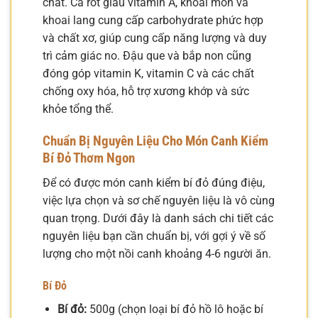
chất. Cà rốt giàu vitamin A, khoai môn và
khoai lang cung cấp carbohydrate phức hợp
và chất xơ, giúp cung cấp năng lượng và duy
trì cảm giác no. Đậu que và bắp non cũng
đóng góp vitamin K, vitamin C và các chất
chống oxy hóa, hỗ trợ xương khớp và sức
khỏe tổng thể.
Chuẩn Bị Nguyên Liệu Cho Món Canh Kiểm
Bí Đỏ Thơm Ngon
Để có được món canh kiểm bí đỏ đúng điệu,
việc lựa chọn và sơ chế nguyên liệu là vô cùng
quan trọng. Dưới đây là danh sách chi tiết các
nguyên liệu bạn cần chuẩn bị, với gợi ý về số
lượng cho một nồi canh khoảng 4-6 người ăn.
Bí Đỏ
Bí đỏ:
500g (chọn loại bí đỏ hồ lô hoặc bí