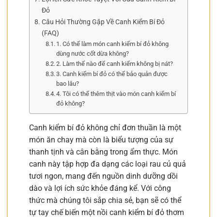
Đỏ
Câu Hỏi Thường Gặp Về Canh Kiểm Bí Đỏ
(FAQ)
1. Có thể làm món canh kiểm bí đỏ không
dùng nước cốt dừa không?
2. Làm thế nào để canh kiểm không bị nát?
3. Canh kiểm bí đỏ có thể bảo quản được
bao lâu?
4. Tôi có thể thêm thịt vào món canh kiểm bí
đỏ không?
Canh kiểm bí đỏ không chỉ đơn thuần là một
món ăn chay mà còn là biểu tượng của sự
thanh tịnh và cân bằng trong ẩm thực. Món
canh này tập hợp đa dạng các loại rau củ quả
tươi ngon, mang đến nguồn dinh dưỡng dồi
dào và lợi ích sức khỏe đáng kể. Với công
thức mà chúng tôi sắp chia sẻ, bạn sẽ có thể
tự tay chế biến một nồi canh kiểm bí đỏ thơm