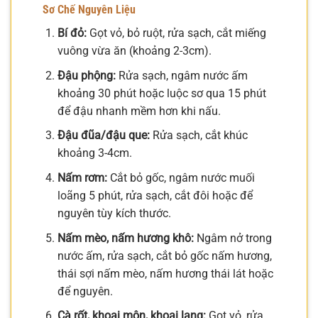
Sơ Chế Nguyên Liệu
Bí đỏ:
Gọt vỏ, bỏ ruột, rửa sạch, cắt miếng
vuông vừa ăn (khoảng 2-3cm).
Đậu phộng:
Rửa sạch, ngâm nước ấm
khoảng 30 phút hoặc luộc sơ qua 15 phút
để đậu nhanh mềm hơn khi nấu.
Đậu đũa/đậu que:
Rửa sạch, cắt khúc
khoảng 3-4cm.
Nấm rơm:
Cắt bỏ gốc, ngâm nước muối
loãng 5 phút, rửa sạch, cắt đôi hoặc để
nguyên tùy kích thước.
Nấm mèo, nấm hương khô:
Ngâm nở trong
nước ấm, rửa sạch, cắt bỏ gốc nấm hương,
thái sợi nấm mèo, nấm hương thái lát hoặc
để nguyên.
Cà rốt, khoai môn, khoai lang:
Gọt vỏ, rửa