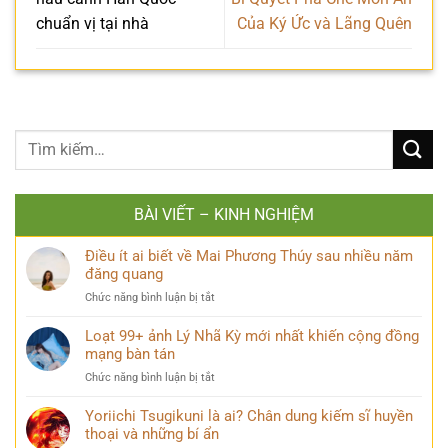
chuẩn vị tại nhà
Của Ký Ức và Lãng Quên
BÀI VIẾT – KINH NGHIỆM
Điều ít ai biết về Mai Phương Thúy sau nhiều năm
đăng quang
ở
Chức năng bình luận bị tắt
Điều
ít
Loạt 99+ ảnh Lý Nhã Kỳ mới nhất khiến cộng đồng
ai
mạng bàn tán
biết
ở
Chức năng bình luận bị tắt
về
Loạt
Mai
99+
Yoriichi Tsugikuni là ai? Chân dung kiếm sĩ huyền
Phương
ảnh
thoại và những bí ẩn
Thúy
Lý