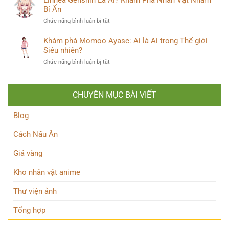
Số
là
Bí Ẩn
Tần
Phận
ai?
Tật
Bi
ở
Chức năng bình luận bị tắt
Hé
Về
Thương
Linnea
lộ
Kẻ
Genshin
Khám phá Momoo Ayase: Ai là Ai trong Thế giới
thiên
Phản
Là
Siêu nhiên?
tài
Diện
Ai?
ẩn
Huyền
ở
Chức năng bình luận bị tắt
Khám
mình
Thoại
Khám
Phá
của
phá
Nhân
Lớp
Momoo
Vật
Học
CHUYÊN MỤC BÀI VIẾT
Ayase:
Nham
Biết
Ai
Bí
Tuốt
là
Blog
Ẩn
Ai
trong
Cách Nấu Ăn
Thế
giới
Giá vàng
Siêu
nhiên?
Kho nhân vật anime
Thư viện ảnh
Tổng hợp