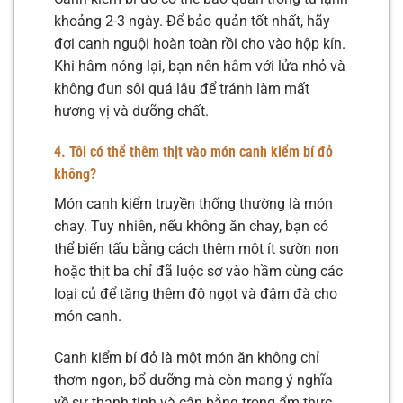
khoảng 2-3 ngày. Để bảo quản tốt nhất, hãy
đợi canh nguội hoàn toàn rồi cho vào hộp kín.
Khi hâm nóng lại, bạn nên hâm với lửa nhỏ và
không đun sôi quá lâu để tránh làm mất
hương vị và dưỡng chất.
4. Tôi có thể thêm thịt vào món canh kiểm bí đỏ
không?
Món canh kiểm truyền thống thường là món
chay. Tuy nhiên, nếu không ăn chay, bạn có
thể biến tấu bằng cách thêm một ít sườn non
hoặc thịt ba chỉ đã luộc sơ vào hầm cùng các
loại củ để tăng thêm độ ngọt và đậm đà cho
món canh.
Canh kiểm bí đỏ là một món ăn không chỉ
thơm ngon, bổ dưỡng mà còn mang ý nghĩa
về sự thanh tịnh và cân bằng trong ẩm thực.