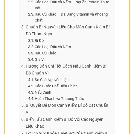
Các Loại Đậu và Nấm – Nguồn Protein Thực
Vật
Rau Củ Khác – Đa Dạng Vitamin và Khoáng
Chất
Chuẩn Bị Nguyên Liệu Cho Món Canh Kiểm Bí
Đỏ Thơm Ngon
Bí Đỏ
Các Loại Đậu và Nấm
Rau Củ Khác
Gia Vị
Hướng Dẫn Chi Tiết Cách Nấu Canh Kiểm Bí
Đỏ Chuẩn Vị
Sơ Chế Nguyên Liệu
Các Bước Chế Biến Chính
Nấu Canh
Hoàn Thành và Thưởng Thức
Bí Quyết Để Món Canh Kiểm Bí Đỏ Đạt Chuẩn
Vị
Biến Tấu Canh Kiểm Bí Đỏ Với Các Nguyên
Liệu Khác
Lợi Ích Sức Khỏe Tuyệt Vời Của Canh Kiểm Bí