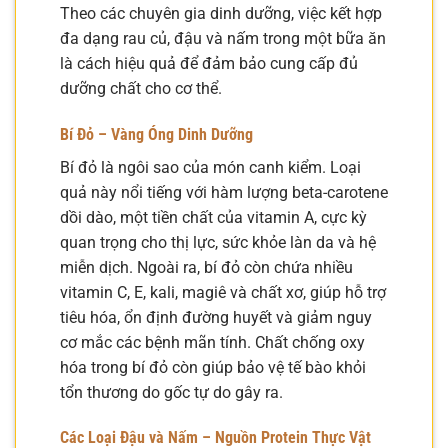
Theo các chuyên gia dinh dưỡng, việc kết hợp
đa dạng rau củ, đậu và nấm trong một bữa ăn
là cách hiệu quả để đảm bảo cung cấp đủ
dưỡng chất cho cơ thể.
Bí Đỏ – Vàng Óng Dinh Dưỡng
Bí đỏ là ngôi sao của món canh kiểm. Loại
quả này nổi tiếng với hàm lượng beta-carotene
dồi dào, một tiền chất của vitamin A, cực kỳ
quan trọng cho thị lực, sức khỏe làn da và hệ
miễn dịch. Ngoài ra, bí đỏ còn chứa nhiều
vitamin C, E, kali, magiê và chất xơ, giúp hỗ trợ
tiêu hóa, ổn định đường huyết và giảm nguy
cơ mắc các bệnh mãn tính. Chất chống oxy
hóa trong bí đỏ còn giúp bảo vệ tế bào khỏi
tổn thương do gốc tự do gây ra.
Các Loại Đậu và Nấm – Nguồn Protein Thực Vật