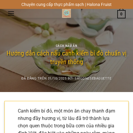
Chuyển
Chuyên cung cấp thực phẩm sạch | Halona Fruist
đến
0
nội
dung
CÁCH NẤU ĂN
Hướng dẫn cách nấu canh kiểm bí đỏ chuẩn vị
truyền thống
ĐÃ ĐĂNG TRÊN
31/10/2025
BỞI
SAIGONESEBAGUETTE
Canh kiểm bí đỏ, một món ăn chay thanh đạm
nhưng đầy hương vị, từ lâu đã trở thành lựa
chọn quen thuộc trong bữa cơm của nhiều gia