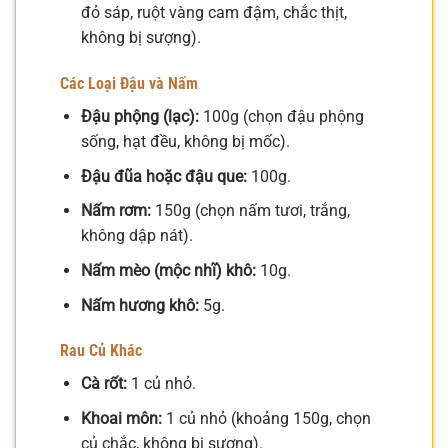
đỏ sáp, ruột vàng cam đậm, chắc thịt,
không bị sượng).
Các Loại Đậu và Nấm
Đậu phộng (lạc):
100g (chọn đậu phộng
sống, hạt đều, không bị mốc).
Đậu đũa hoặc đậu que:
100g.
Nấm rơm:
150g (chọn nấm tươi, trắng,
không dập nát).
Nấm mèo (mộc nhĩ) khô:
10g.
Nấm hương khô:
5g.
Rau Củ Khác
Cà rốt:
1 củ nhỏ.
Khoai môn:
1 củ nhỏ (khoảng 150g, chọn
củ chắc, không bị sượng).