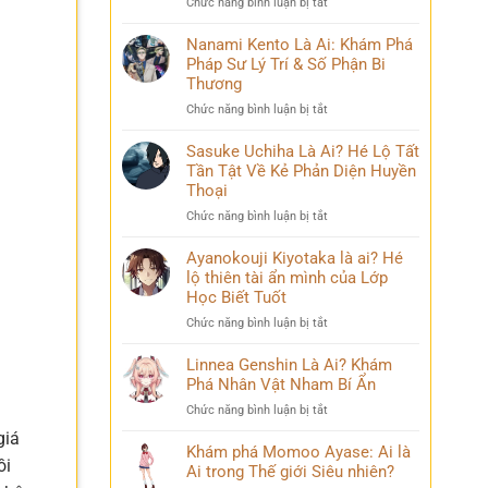
ở
Chức năng bình luận bị tắt
Phá
và
Mina
Hành
những
Ashido
Nanami Kento Là Ai: Khám Phá
Trình
bí
là
Pháp Sư Lý Trí & Số Phận Bi
Biến
ẩn
ai?
Đổi
Thương
Hé
Đầy
ở
Chức năng bình luận bị tắt
lộ
Bi
Nanami
‘siêu
kịch
Kento
Sasuke Uchiha Là Ai? Hé Lộ Tất
năng
Là
Tần Tật Về Kẻ Phản Diện Huyền
lực’
Ai:
và
Thoại
Khám
câu
ở
Chức năng bình luận bị tắt
Phá
chuyện
Sasuke
Pháp
đời
Uchiha
Ayanokouji Kiyotaka là ai? Hé
Sư
thú
Là
lộ thiên tài ẩn mình của Lớp
Lý
vị
Ai?
Trí
Học Biết Tuốt
Hé
&
ở
Chức năng bình luận bị tắt
Lộ
Số
Ayanokouji
Tất
Phận
Kiyotaka
Linnea Genshin Là Ai? Khám
Tần
Bi
là
Phá Nhân Vật Nham Bí Ẩn
Tật
Thương
ai?
Về
ở
Chức năng bình luận bị tắt
Hé
Kẻ
Linnea
lộ
giá
Phản
Genshin
Khám phá Momoo Ayase: Ai là
thiên
Diện
ồi
Là
Ai trong Thế giới Siêu nhiên?
tài
Huyền
Ai?