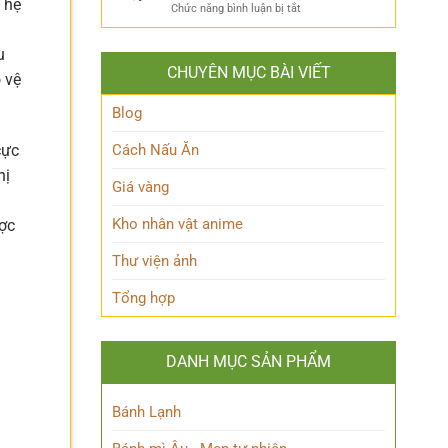
ẩn
 hệ
Thoại
ở
Chức năng bình luận bị tắt
Khám
mình
Khám
Phá
của
phá
Nhân
Lớp
u
Momoo
Vật
Học
CHUYÊN MỤC BÀI VIẾT
Ayase:
 vệ
Nham
Biết
Ai
Bí
Tuốt
là
Blog
Ẩn
Ai
trong
Cách Nấu Ăn
cực
Thế
hị
giới
Giá vàng
Siêu
nhiên?
Kho nhân vật anime
ược
Thư viện ảnh
Tổng hợp
DANH MỤC SẢN PHẨM
Bánh Lạnh