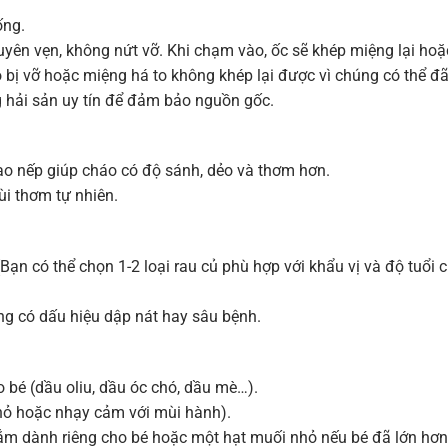
ống.
ên vẹn, không nứt vỡ. Khi chạm vào, ốc sẽ khép miệng lại hoặ
ỏ bị vỡ hoặc miệng há to không khép lại được vì chúng có thể đ
 hải sản uy tín để đảm bảo nguồn gốc.
ạo nếp giúp cháo có độ sánh, dẻo và thơm hơn.
i thơm tự nhiên.
(Bạn có thể chọn 1-2 loại rau củ phù hợp với khẩu vị và độ tuổi 
ng có dấu hiệu dập nát hay sâu bệnh.
bé (dầu oliu, dầu óc chó, dầu mè…).
hỏ hoặc nhạy cảm với mùi hành).
m dành riêng cho bé hoặc một hạt muối nhỏ nếu bé đã lớn hơn