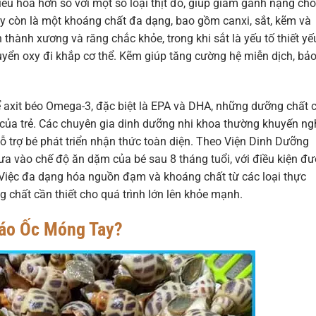
iêu hóa hơn so với một số loại thịt đỏ, giúp giảm gánh nặng cho
ay còn là một khoáng chất đa dạng, bao gồm canxi, sắt, kẽm và
 thành xương và răng chắc khỏe, trong khi sắt là yếu tố thiết yế
uyển oxy đi khắp cơ thể. Kẽm giúp tăng cường hệ miễn dịch, bảo
ể axit béo Omega-3, đặc biệt là EPA và DHA, những dưỡng chất 
ác của trẻ. Các chuyên gia dinh dưỡng nhi khoa thường khuyến ng
 trợ bé phát triển nhận thức toàn diện. Theo Viện Dinh Dưỡng
ưa vào chế độ ăn dặm của bé sau 8 tháng tuổi, với điều kiện đ
 Việc đa dạng hóa nguồn đạm và khoáng chất từ các loại thực
chất cần thiết cho quá trình lớn lên khỏe mạnh.
háo Ốc Móng Tay?