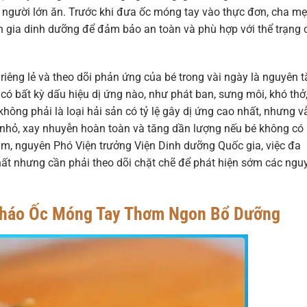
ấy người lớn ăn. Trước khi đưa ốc móng tay vào thực đơn, cha mẹ
n gia dinh dưỡng để đảm bảo an toàn và phù hợp với thể trạng 
riêng lẻ và theo dõi phản ứng của bé trong vài ngày là nguyên t
có bất kỳ dấu hiệu dị ứng nào, như phát ban, sưng môi, khó thở
hông phải là loại hải sản có tỷ lệ gây dị ứng cao nhất, nhưng v
 nhỏ, xay nhuyễn hoàn toàn và tăng dần lượng nếu bé không có
m, nguyên Phó Viện trưởng Viện Dinh dưỡng Quốc gia, việc đa
ất nhưng cần phải theo dõi chặt chẽ để phát hiện sớm các ngu
Cháo Ốc Móng Tay Thơm Ngon Bổ Dưỡng