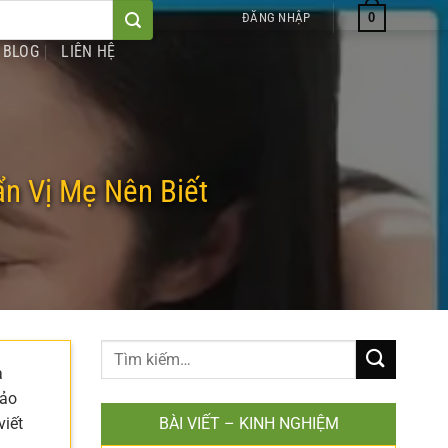
0
ĐĂNG NHẬP
BLOG
LIÊN HỆ
n Vị Mẹ Nên Biết
a
bảo
viết
BÀI VIẾT – KINH NGHIỆM