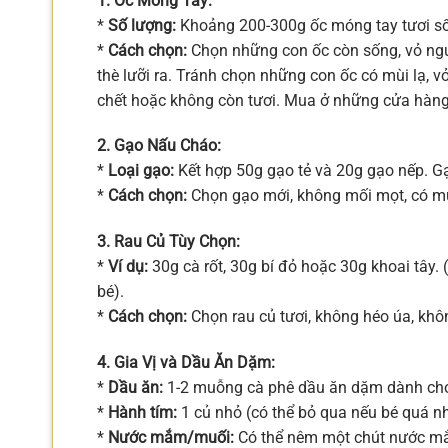
1. Ốc Móng Tay:
*
Số lượng:
Khoảng 200-300g ốc móng tay tươi s
*
Cách chọn:
Chọn những con ốc còn sống, vỏ nguy
thè lưỡi ra. Tránh chọn những con ốc có mùi lạ, v
chết hoặc không còn tươi. Mua ở những cửa hàng
2. Gạo Nấu Cháo:
*
Loại gạo:
Kết hợp 50g gạo tẻ và 20g gạo nếp. G
*
Cách chọn:
Chọn gạo mới, không mối mọt, có mù
3. Rau Củ Tùy Chọn:
*
Ví dụ:
30g cà rốt, 30g bí đỏ hoặc 30g khoai tây. 
bé).
*
Cách chọn:
Chọn rau củ tươi, không héo úa, khô
4. Gia Vị và Dầu Ăn Dặm:
*
Dầu ăn:
1-2 muỗng cà phê dầu ăn dặm dành cho 
*
Hành tím:
1 củ nhỏ (có thể bỏ qua nếu bé quá n
*
Nước mắm/muối:
Có thể nêm một chút nước mắ