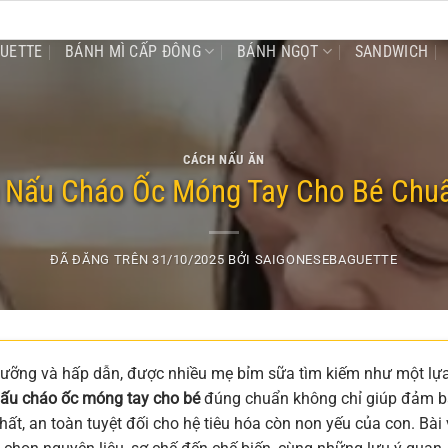
GUETTE
BÁNH MÌ CẤP ĐÔNG
BÁNH NGỌT
SANDWICH
CÁCH NẤU ĂN
Nấu Cháo Ốc Móng Tay Cho Bé Chuẩ
ĐÃ ĐĂNG TRÊN
31/10/2025
BỞI
SAIGONESEBAGUETTE
ưỡng và hấp dẫn, được nhiều mẹ bỉm sữa tìm kiếm như một lự
ấu cháo ốc móng tay cho bé
đúng chuẩn không chỉ giúp đảm 
t, an toàn tuyệt đối cho hệ tiêu hóa còn non yếu của con. Bài 