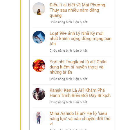
Điều ít ai biết về Mai Phương
Thúy sau nhiều năm đăng
quang
ở
Chức năng bình luận bị tắt
Điều
ít
Loạt 99+ ảnh Lý Nhã Kỳ mới
ai
nhất khiến cộng đồng mạng bàn
biết
tán
về
ở
Chức năng bình luận bị tắt
Mai
Loạt
Phương
99+
Yoriichi Tsugikuni là ai? Chân
Thúy
ảnh
dung kiếm sĩ huyền thoại và
sau
Lý
nhiều
những bí ẩn
Nhã
năm
ở
Chức năng bình luận bị tắt
Kỳ
đăng
Yoriichi
mới
quang
Tsugikuni
Kaneki Ken Là Ai? Khám Phá
nhất
là
Hành Trình Biến Đổi Đầy Bi kịch
khiến
ai?
cộng
ở
Chức năng bình luận bị tắt
Chân
đồng
Kaneki
dung
mạng
Ken
Mina Ashido là ai? Hé lộ ‘siêu
kiếm
bàn
Là
năng lực’ và câu chuyện đời thú
sĩ
tán
Ai?
vị
huyền
Khám
thoại