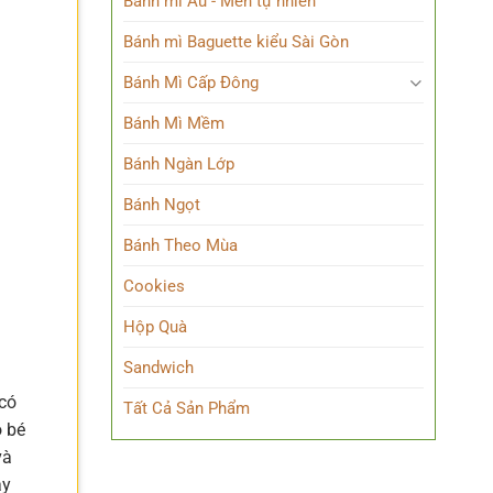
Bánh mì Âu - Men tự nhiên
Bánh mì Baguette kiểu Sài Gòn
Bánh Mì Cấp Đông
Bánh Mì Mềm
Bánh Ngàn Lớp
Bánh Ngọt
Bánh Theo Mùa
Cookies
Hộp Quà
Sandwich
 có
Tất Cả Sản Phẩm
o bé
và
ay