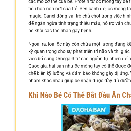
các mô cơ thể của bé. Protein từ ốc móng tay dễ t
tiêu hóa non nớt của trẻ. Bên cạnh đó, ốc móng t
magie. Canxi đóng vai trò chủ chốt trong việc hình
để ngăn ngừa tình trạng thiếu máu, hỗ trợ vận ch
bé khỏi các tác nhân gây bệnh.
Ngoài ra, loại ốc này còn chứa một lượng đáng k
kỳ quan trọng cho sự phát triển trí não và thị gi
việc bổ sung Omega-3 từ các nguồn tự nhiên để hỗ
Quốc gia, hải sản như ốc móng tay có thể được đ
chế biến kỹ lưỡng và đảm bảo không gây dị ứng.
phẩm khác nhau giúp bé nhận được đầy đủ dưỡng 
Khi Nào Bé Có Thể Bắt Đầu Ăn C