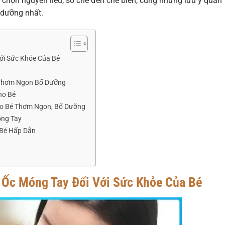
u chọn nguyên liệu, sơ chế đến chế biến, cùng những lưu ý quan
 dưỡng nhất.
Với Sức Khỏe Của Bé
 Thơm Ngon Bổ Dưỡng
ho Bé
ho Bé Thơm Ngon, Bổ Dưỡng
óng Tay
 Bé Hấp Dẫn
a Ốc Móng Tay Đối Với Sức Khỏe Của Bé