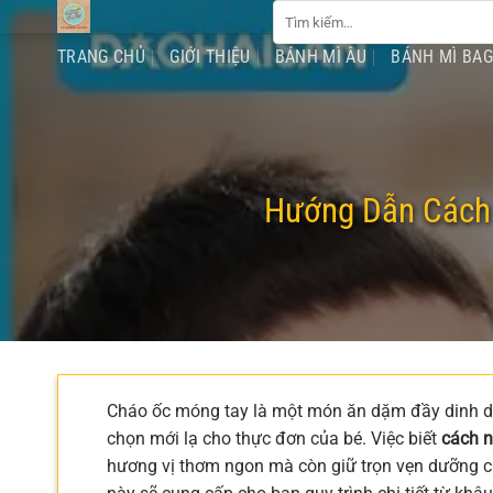
Tìm
Chuyển
kiếm:
đến
TRANG CHỦ
GIỚI THIỆU
BÁNH MÌ ÂU
BÁNH MÌ BA
nội
dung
Hướng Dẫn Cách 
Cháo ốc móng tay là một món ăn dặm đầy dinh d
chọn mới lạ cho thực đơn của bé. Việc biết
cách n
hương vị thơm ngon mà còn giữ trọn vẹn dưỡng chấ