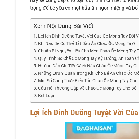
này sẽ cung cấp cho bạn quy trình chi tiết từ khâ
trọng để bé yêu có một bữa ăn ngon miệng và bổ
Xem Nội Dung Bài Viết
Lợi Ích Dinh Dưỡng Tuyệt Vời Của Ốc Móng Tay Đối 
Khi Nào Bé Có Thể Bắt Đầu Ăn Cháo Ốc Móng Tay?
Chuẩn Bị Nguyên Liệu Cho Món Cháo Ốc Móng Tay
Quy Trình Sơ Chế Ốc Móng Tay Kỹ Lưỡng, An Toàn C
Hướng Dẫn Chi Tiết Cách Nấu Cháo Ốc Móng Tay C
Những Lưu Ý Quan Trọng Khi Cho Bé Ăn Cháo Ốc M
Một Số Công Thức Biến Tấu Cháo Ốc Móng Tay Cho
Câu Hỏi Thường Gặp Về Cháo Ốc Móng Tay Cho Bé
Kết Luận
Lợi Ích Dinh Dưỡng Tuyệt Vời Củ