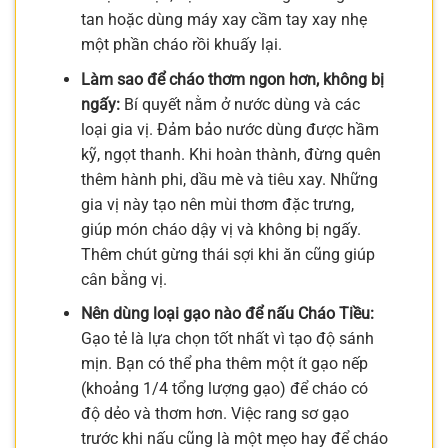
tan hoặc dùng máy xay cầm tay xay nhẹ
một phần cháo rồi khuấy lại.
Làm sao để cháo thơm ngon hơn, không bị
ngấy:
Bí quyết nằm ở nước dùng và các
loại gia vị. Đảm bảo nước dùng được hầm
kỹ, ngọt thanh. Khi hoàn thành, đừng quên
thêm hành phi, dầu mè và tiêu xay. Những
gia vị này tạo nên mùi thơm đặc trưng,
giúp món cháo dậy vị và không bị ngấy.
Thêm chút gừng thái sợi khi ăn cũng giúp
cân bằng vị.
Nên dùng loại gạo nào để nấu Cháo Tiều:
Gạo tẻ là lựa chọn tốt nhất vì tạo độ sánh
mịn. Bạn có thể pha thêm một ít gạo nếp
(khoảng 1/4 tổng lượng gạo) để cháo có
độ dẻo và thơm hơn. Việc rang sơ gạo
trước khi nấu cũng là một mẹo hay để cháo