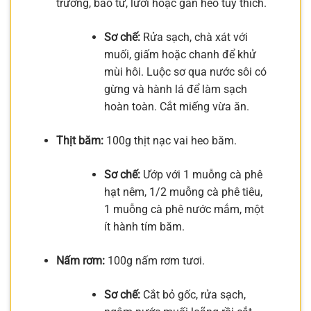
trường, bao tử, lưỡi hoặc gan heo tùy thích.
Sơ chế:
Rửa sạch, chà xát với
muối, giấm hoặc chanh để khử
mùi hôi. Luộc sơ qua nước sôi có
gừng và hành lá để làm sạch
hoàn toàn. Cắt miếng vừa ăn.
Thịt băm:
100g thịt nạc vai heo băm.
Sơ chế:
Ướp với 1 muỗng cà phê
hạt nêm, 1/2 muỗng cà phê tiêu,
1 muỗng cà phê nước mắm, một
ít hành tím băm.
Nấm rơm:
100g nấm rơm tươi.
Sơ chế:
Cắt bỏ gốc, rửa sạch,