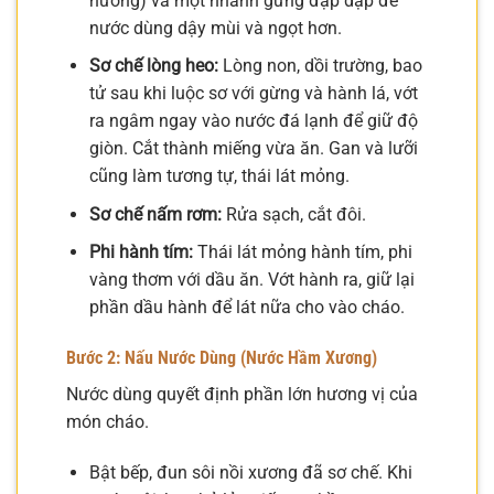
nướng) và một nhánh gừng đập dập để
nước dùng dậy mùi và ngọt hơn.
Sơ chế lòng heo:
Lòng non, dồi trường, bao
tử sau khi luộc sơ với gừng và hành lá, vớt
ra ngâm ngay vào nước đá lạnh để giữ độ
giòn. Cắt thành miếng vừa ăn. Gan và lưỡi
cũng làm tương tự, thái lát mỏng.
Sơ chế nấm rơm:
Rửa sạch, cắt đôi.
Phi hành tím:
Thái lát mỏng hành tím, phi
vàng thơm với dầu ăn. Vớt hành ra, giữ lại
phần dầu hành để lát nữa cho vào cháo.
Bước 2: Nấu Nước Dùng (Nước Hầm Xương)
Nước dùng quyết định phần lớn hương vị của
món cháo.
Bật bếp, đun sôi nồi xương đã sơ chế. Khi