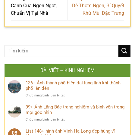
Canh Cua Ngon Ngọt,
Dê Thơm Ngon, Bí Quyết
Chuẩn Vị Tại Nhà
Khử Mùi Đặc Trưng
BÀI VIẾT – KINH NGHIỆM
136+ Ảnh thành phố hiện đại lung linh khi thành
phố lên đèn
ở
Chức năng bình luận bị tắt
136+
Ảnh
99+ Ảnh Lăng Bác trang nghiêm và bình yên trong
thành
mọi góc nhìn
phố
ở
Chức năng bình luận bị tắt
hiện
99+
đại
Ảnh
List 148+ hình ảnh Vịnh Hạ Long đẹp hùng vĩ
lung
08
Lăng