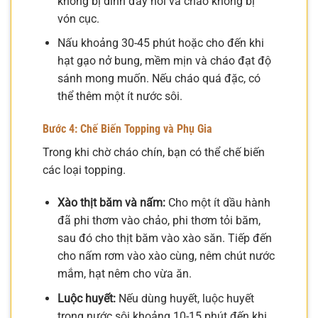
không bị dính đáy nồi và cháo không bị
vón cục.
Nấu khoảng 30-45 phút hoặc cho đến khi
hạt gạo nở bung, mềm mịn và cháo đạt độ
sánh mong muốn. Nếu cháo quá đặc, có
thể thêm một ít nước sôi.
Bước 4: Chế Biến Topping và Phụ Gia
Trong khi chờ cháo chín, bạn có thể chế biến
các loại topping.
Xào thịt băm và nấm:
Cho một ít dầu hành
đã phi thơm vào chảo, phi thơm tỏi băm,
sau đó cho thịt băm vào xào săn. Tiếp đến
cho nấm rơm vào xào cùng, nêm chút nước
mắm, hạt nêm cho vừa ăn.
Luộc huyết:
Nếu dùng huyết, luộc huyết
trong nước sôi khoảng 10-15 phút đến khi