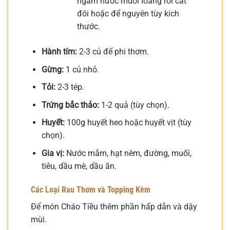
ngâm nước muối loãng rồi cắt
đôi hoặc để nguyên tùy kích
thước.
Hành tím:
2-3 củ để phi thơm.
Gừng:
1 củ nhỏ.
Tỏi:
2-3 tép.
Trứng bắc thảo:
1-2 quả (tùy chọn).
Huyết:
100g huyết heo hoặc huyết vịt (tùy
chọn).
Gia vị:
Nước mắm, hạt nêm, đường, muối,
tiêu, dầu mè, dầu ăn.
Các Loại Rau Thơm và Topping Kèm
Để món Cháo Tiều thêm phần hấp dẫn và dậy
mùi.