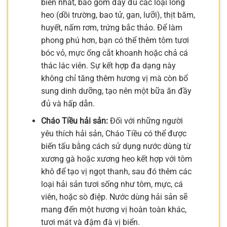
biến nhất, bao gồm đầy đủ các loại lòng
heo (dồi trường, bao tử, gan, lưỡi), thịt băm,
huyết, nấm rơm, trứng bắc thảo. Để làm
phong phú hơn, bạn có thể thêm tôm tươi
bóc vỏ, mực ống cắt khoanh hoặc chả cá
thác lác viên. Sự kết hợp đa dạng này
không chỉ tăng thêm hương vị mà còn bổ
sung dinh dưỡng, tạo nên một bữa ăn đầy
đủ và hấp dẫn.
Cháo Tiều hải sản:
Đối với những người
yêu thích hải sản, Cháo Tiều có thể được
biến tấu bằng cách sử dụng nước dùng từ
xương gà hoặc xương heo kết hợp với tôm
khô để tạo vị ngọt thanh, sau đó thêm các
loại hải sản tươi sống như tôm, mực, cá
viên, hoặc sò điệp. Nước dùng hải sản sẽ
mang đến một hương vị hoàn toàn khác,
tươi mát và đậm đà vị biển.