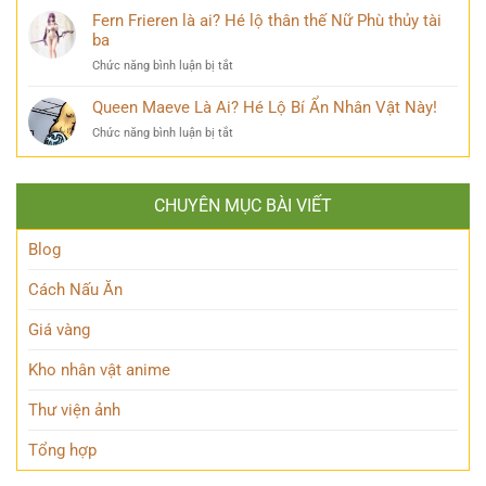
ẩn
đồng
MHA
Fern Frieren là ai? Hé lộ thân thế Nữ Phù thủy tài
đằng
mạng
Là
ba
sau
bàn
Ai?
Hybrid
tán
ở
Chức năng bình luận bị tắt
Hé
Nguyên
Fern
Lộ
Thủy
Frieren
Queen Maeve Là Ai? Hé Lộ Bí Ẩn Nhân Vật Này!
Bí
quyền
là
Mật
năng
ở
Chức năng bình luận bị tắt
ai?
Nàng
Queen
Hé
Thỏ
Maeve
lộ
Anh
Là
thân
Hùng
CHUYÊN MỤC BÀI VIẾT
Ai?
thế
Đầy
Hé
Nữ
Quyến
Lộ
Blog
Phù
Rũ
Bí
thủy
Ẩn
tài
Cách Nấu Ăn
Nhân
ba
Vật
Giá vàng
Này!
Kho nhân vật anime
Thư viện ảnh
Tổng hợp