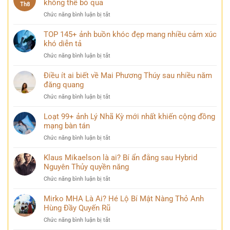
không thể bỏ qua
linh
Th8
Bác
khi
ở
Chức năng bình luận bị tắt
trang
thành
List
nghiêm
phố
148+
TOP 145+ ảnh buồn khóc đẹp mang nhiều cảm xúc
và
lên
hình
khó diễn tả
bình
đèn
ảnh
yên
ở
Chức năng bình luận bị tắt
Vịnh
trong
TOP
Hạ
mọi
145+
Điều ít ai biết về Mai Phương Thúy sau nhiều năm
Long
góc
ảnh
đăng quang
đẹp
nhìn
buồn
hùng
ở
Chức năng bình luận bị tắt
khóc
vĩ
Điều
đẹp
không
ít
Loạt 99+ ảnh Lý Nhã Kỳ mới nhất khiến cộng đồng
mang
thể
ai
mạng bàn tán
nhiều
bỏ
biết
cảm
qua
ở
Chức năng bình luận bị tắt
về
xúc
Loạt
Mai
khó
99+
Klaus Mikaelson là ai? Bí ẩn đằng sau Hybrid
Phương
diễn
ảnh
Nguyên Thủy quyền năng
Thúy
tả
Lý
sau
ở
Chức năng bình luận bị tắt
Nhã
nhiều
Klaus
Kỳ
năm
Mikaelson
Mirko MHA Là Ai? Hé Lộ Bí Mật Nàng Thỏ Anh
mới
đăng
là
Hùng Đầy Quyến Rũ
nhất
quang
ai?
khiến
ở
Chức năng bình luận bị tắt
Bí
cộng
Mirko