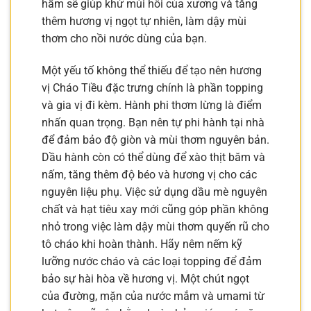
hầm sẽ giúp khử mùi hôi của xương và tăng
thêm hương vị ngọt tự nhiên, làm dậy mùi
thơm cho nồi nước dùng của bạn.
Một yếu tố không thể thiếu để tạo nên hương
vị Cháo Tiều đặc trưng chính là phần topping
và gia vị đi kèm. Hành phi thơm lừng là điểm
nhấn quan trọng. Bạn nên tự phi hành tại nhà
để đảm bảo độ giòn và mùi thơm nguyên bản.
Dầu hành còn có thể dùng để xào thịt băm và
nấm, tăng thêm độ béo và hương vị cho các
nguyên liệu phụ. Việc sử dụng dầu mè nguyên
chất và hạt tiêu xay mới cũng góp phần không
nhỏ trong việc làm dậy mùi thơm quyến rũ cho
tô cháo khi hoàn thành. Hãy nêm nếm kỹ
lưỡng nước cháo và các loại topping để đảm
bảo sự hài hòa về hương vị. Một chút ngọt
của đường, mặn của nước mắm và umami từ