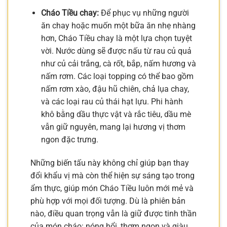
Cháo Tiều chay:
Để phục vụ những người
ăn chay hoặc muốn một bữa ăn nhẹ nhàng
hơn, Cháo Tiều chay là một lựa chọn tuyệt
vời. Nước dùng sẽ được nấu từ rau củ quả
như củ cải trắng, cà rốt, bắp, nấm hương và
nấm rơm. Các loại topping có thể bao gồm
nấm rơm xào, đậu hũ chiên, chả lụa chay,
và các loại rau củ thái hạt lựu. Phi hành
khô bằng dầu thực vật và rắc tiêu, dầu mè
vẫn giữ nguyên, mang lại hương vị thơm
ngon đặc trưng.
Những biến tấu này không chỉ giúp bạn thay
đổi khẩu vị mà còn thể hiện sự sáng tạo trong
ẩm thực, giúp món Cháo Tiều luôn mới mẻ và
phù hợp với mọi đối tượng. Dù là phiên bản
nào, điều quan trọng vẫn là giữ được tinh thần
của món cháo: nóng hổi, thơm ngon và giàu