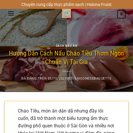
Chuyển
Chuyên cung cấp thực phẩm sạch | Halona Fruist
đến
0
nội
dung
CÁCH NẤU ĂN
Hướng Dẫn Cách Nấu Cháo Tiều Thơm Ngon
Chuẩn Vị Tại Gia
ĐÃ ĐĂNG TRÊN
31/10/2025
BỞI
SAIGONESEBAGUETTE
Cháo Tiều, món ăn dân dã nhưng đầy lôi
cuốn, đã trở thành một biểu tượng ẩm thực
đường phố quen thuộc ở Sài Gòn và nhiều nơi