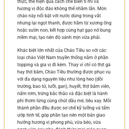
thực, thể hiện qua cách chế biến tỉ mỉ và
hương vị độc đáo không thể nhầm lẫn. Món
cháo này nổi bật với nước dùng trong vắt
nhưng lại ngọt thanh, được hầm từ xương ống
hoặc sườn non, kết hợp cùng hạt gạo nở bung
mềm mại, tạo nên độ sánh mịn vừa phải.
Khác biệt lớn nhất của Cháo Tiều so với các
loại cháo Việt Nam truyền thống nằm ở phần
topping và gia vị đi kèm. Thay vì chỉ có thịt gà
hay thịt băm, Cháo Tiều thường được phục vụ
với đa dạng nguyên liệu như lòng heo (dồi
trường, bao tử, lưỡi, gan), huyết, thịt băm viên,
nấm rơm, trứng bắc thảo và đặc biệt là hành
phi thơm lừng cùng chút dầu mè, tiêu xay. Mỗi
thành phần đều được sơ chế kỹ lưỡng và tẩm
ướp tinh tế, góp phần tạo nên một bản giao
hưởng hương vị phong phú, vừa béo, vừa