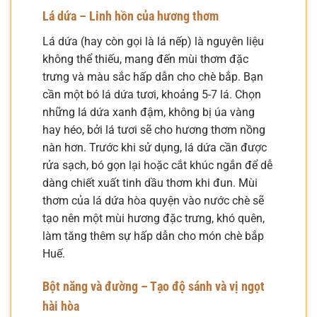
Lá dứa – Linh hồn của hương thơm
Lá dứa (hay còn gọi là lá nếp) là nguyên liệu
không thể thiếu, mang đến mùi thơm đặc
trưng và màu sắc hấp dẫn cho chè bắp. Bạn
cần một bó lá dứa tươi, khoảng 5-7 lá. Chọn
những lá dứa xanh đậm, không bị úa vàng
hay héo, bởi lá tươi sẽ cho hương thơm nồng
nàn hơn. Trước khi sử dụng, lá dứa cần được
rửa sạch, bó gọn lại hoặc cắt khúc ngắn để dễ
dàng chiết xuất tinh dầu thơm khi đun. Mùi
thơm của lá dứa hòa quyện vào nước chè sẽ
tạo nên một mùi hương đặc trưng, khó quên,
làm tăng thêm sự hấp dẫn cho món chè bắp
Huế.
Bột năng và đường – Tạo độ sánh và vị ngọt
hài hòa