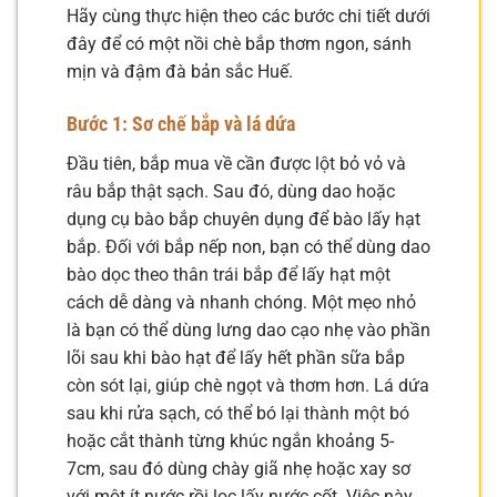
Hãy cùng thực hiện theo các bước chi tiết dưới
đây để có một nồi chè bắp thơm ngon, sánh
mịn và đậm đà bản sắc Huế.
Bước 1: Sơ chế bắp và lá dứa
Đầu tiên, bắp mua về cần được lột bỏ vỏ và
râu bắp thật sạch. Sau đó, dùng dao hoặc
dụng cụ bào bắp chuyên dụng để bào lấy hạt
bắp. Đối với bắp nếp non, bạn có thể dùng dao
bào dọc theo thân trái bắp để lấy hạt một
cách dễ dàng và nhanh chóng. Một mẹo nhỏ
là bạn có thể dùng lưng dao cạo nhẹ vào phần
lõi sau khi bào hạt để lấy hết phần sữa bắp
còn sót lại, giúp chè ngọt và thơm hơn. Lá dứa
sau khi rửa sạch, có thể bó lại thành một bó
hoặc cắt thành từng khúc ngắn khoảng 5-
7cm, sau đó dùng chày giã nhẹ hoặc xay sơ
với một ít nước rồi lọc lấy nước cốt. Việc này