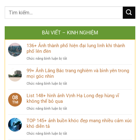
BÀI VIẾT – KINH NGHIỆM
136+ Ảnh thành phố hiện đại lung linh khi thành
phố lên đèn
ở
Chức năng bình luận bị tắt
136+
Ảnh
99+ Ảnh Lăng Bác trang nghiêm và bình yên trong
thành
mọi góc nhìn
phố
ở
Chức năng bình luận bị tắt
hiện
99+
đại
Ảnh
List 148+ hình ảnh Vịnh Hạ Long đẹp hùng vĩ
lung
08
Lăng
không thể bỏ qua
linh
Th8
Bác
khi
ở
Chức năng bình luận bị tắt
trang
thành
List
nghiêm
phố
148+
TOP 145+ ảnh buồn khóc đẹp mang nhiều cảm xúc
và
lên
hình
khó diễn tả
bình
đèn
ảnh
yên
ở
Chức năng bình luận bị tắt
Vịnh
trong
TOP