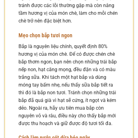
tránh được các lỗi thường gặp mà còn nâng
tầm hương vị của món chè, làm cho mỗi chén
chè trở nên đặc biệt hơn.
Mẹo chọn bắp tươi ngon
Bắp là nguyên liệu chính, quyết định 80%
hương vị của món chè. Để có được chén chè
bắp thơm ngon, bạn nên chọn những trái bắp
nếp non, hạt căng mọng, đều đặn và có màu
trắng sữa. Khi tách một hạt bắp và dùng
móng tay bấm nhẹ, nếu thấy sữa bắp tiết ra
thì đó là bắp non tươi. Tránh chọn những trái
bắp đã quá già vì hạt sẽ cứng, ít ngọt và kém
dẻo. Ngoài ra, hãy ưu tiên mua bắp còn
nguyên vỏ và râu, điều này cho thấy bắp mới
được thu hoạch và giữ được độ tươi tối đa.
Cách làm nước cốt dừa béo ngậy