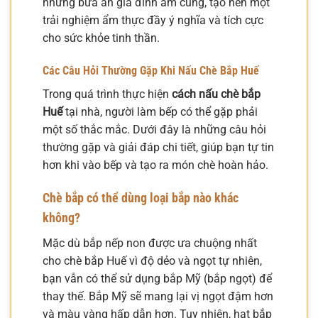
những bữa ăn gia đình ấm cúng, tạo nên một
trải nghiệm ẩm thực đầy ý nghĩa và tích cực
cho sức khỏe tinh thần.
Các Câu Hỏi Thường Gặp Khi Nấu Chè Bắp Huế
Trong quá trình thực hiện
cách nấu chè bắp
Huế
tại nhà, người làm bếp có thể gặp phải
một số thắc mắc. Dưới đây là những câu hỏi
thường gặp và giải đáp chi tiết, giúp bạn tự tin
hơn khi vào bếp và tạo ra món chè hoàn hảo.
Chè bắp có thể dùng loại bắp nào khác
không?
Mặc dù bắp nếp non được ưa chuộng nhất
cho chè bắp Huế vì độ dẻo và ngọt tự nhiên,
bạn vẫn có thể sử dụng bắp Mỹ (bắp ngọt) để
thay thế. Bắp Mỹ sẽ mang lại vị ngọt đậm hơn
và màu vàng hấp dẫn hơn. Tuy nhiên, hạt bắp