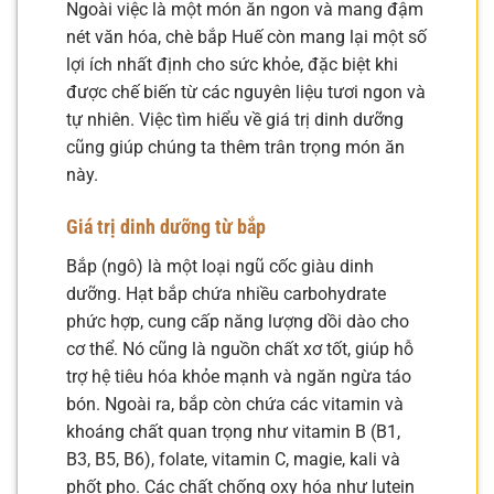
Ngoài việc là một món ăn ngon và mang đậm
nét văn hóa, chè bắp Huế còn mang lại một số
lợi ích nhất định cho sức khỏe, đặc biệt khi
được chế biến từ các nguyên liệu tươi ngon và
tự nhiên. Việc tìm hiểu về giá trị dinh dưỡng
cũng giúp chúng ta thêm trân trọng món ăn
này.
Giá trị dinh dưỡng từ bắp
Bắp (ngô) là một loại ngũ cốc giàu dinh
dưỡng. Hạt bắp chứa nhiều carbohydrate
phức hợp, cung cấp năng lượng dồi dào cho
cơ thể. Nó cũng là nguồn chất xơ tốt, giúp hỗ
trợ hệ tiêu hóa khỏe mạnh và ngăn ngừa táo
bón. Ngoài ra, bắp còn chứa các vitamin và
khoáng chất quan trọng như vitamin B (B1,
B3, B5, B6), folate, vitamin C, magie, kali và
phốt pho. Các chất chống oxy hóa như lutein