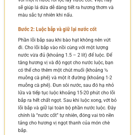
sẽ giúp lá dứa dễ dàng tiết ra hương thơm và
màu sắc tự nhiên khi nấu.
Bước 2: Luộc bắp và giữ lại nước cốt
Phần lõi bắp sau khi bào hạt không nên vứt
đi. Cho lõi bắp vào nồi cùng với một lượng
nước vừa đủ (khoảng 1.5 – 2 lít) để luộc. Để
tăng hương vị và độ ngọt cho nước luộc, bạn
có thể cho thêm một chút muối (khoảng ½
muỗng cà phê) và một ít đường (khoảng 1-2
muỗng cà phê). Đun sôi nước, sau đó hạ nhỏ
lửa và tiếp tục luộc khoảng 15-20 phút cho lõi
bắp ra hết chất ngọt. Sau khi luộc xong, vớt bỏ
lõi bắp và giữ lại toàn bộ phần nước luộc. Đây
chính là “nước cốt” tự nhiên, đóng vai trò nền
tảng cho hương vị ngọt thanh của món chè
bắp.