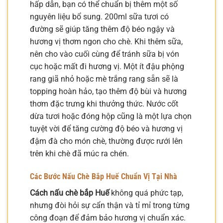
hấp dẫn, bạn có thể chuẩn bị thêm một số
nguyên liệu bổ sung. 200ml sữa tươi có
đường sẽ giúp tăng thêm độ béo ngậy và
hương vị thơm ngon cho chè. Khi thêm sữa,
nên cho vào cuối cùng để tránh sữa bị vón
cục hoặc mất đi hương vị. Một ít đậu phộng
rang giã nhỏ hoặc mè trắng rang sẵn sẽ là
topping hoàn hảo, tạo thêm độ bùi và hương
thơm đặc trưng khi thưởng thức. Nước cốt
dừa tươi hoặc đóng hộp cũng là một lựa chọn
tuyệt vời để tăng cường độ béo và hương vị
đậm đà cho món chè, thường được rưới lên
trên khi chè đã múc ra chén.
Các Bước Nấu Chè Bắp Huế Chuẩn Vị Tại Nhà
Cách nấu chè bắp Huế
không quá phức tạp,
nhưng đòi hỏi sự cẩn thận và tỉ mỉ trong từng
công đoạn để đảm bảo hương vị chuẩn xác.