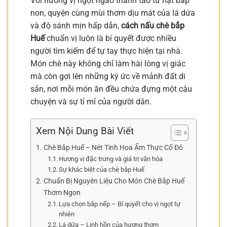
Với hương vị ngọt ngào thanh tao từ hạt bắp
non, quyện cùng mùi thơm dịu mát của lá dứa
và độ sánh mịn hấp dẫn,
cách nấu chè bắp
Huế
chuẩn vị luôn là bí quyết được nhiều
người tìm kiếm để tự tay thực hiện tại nhà.
Món chè này không chỉ làm hài lòng vị giác
mà còn gợi lên những ký ức về mảnh đất di
sản, nơi mỗi món ăn đều chứa đựng một câu
chuyện và sự tỉ mỉ của người dân.
Xem Nội Dung Bài Viết
Chè Bắp Huế – Nét Tinh Hoa Ẩm Thực Cố Đô
Hương vị đặc trưng và giá trị văn hóa
Sự khác biệt của chè bắp Huế
Chuẩn Bị Nguyên Liệu Cho Món Chè Bắp Huế
Thơm Ngon
Lựa chọn bắp nếp – Bí quyết cho vị ngọt tự
nhiên
Lá dứa – Linh hồn của hương thơm