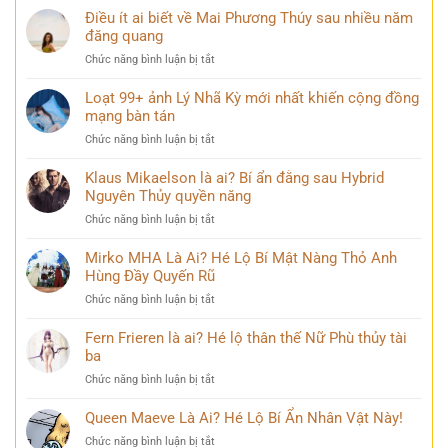
Hạ
mọi
145+
Điều ít ai biết về Mai Phương Thúy sau nhiều năm
Long
góc
ảnh
đăng quang
đẹp
nhìn
buồn
hùng
ở
Chức năng bình luận bị tắt
khóc
vĩ
Điều
đẹp
không
ít
Loạt 99+ ảnh Lý Nhã Kỳ mới nhất khiến cộng đồng
mang
thể
ai
mạng bàn tán
nhiều
bỏ
biết
cảm
qua
ở
Chức năng bình luận bị tắt
về
xúc
Loạt
Mai
khó
99+
Klaus Mikaelson là ai? Bí ẩn đằng sau Hybrid
Phương
diễn
ảnh
Nguyên Thủy quyền năng
Thúy
tả
Lý
sau
ở
Chức năng bình luận bị tắt
Nhã
nhiều
Klaus
Kỳ
năm
Mikaelson
Mirko MHA Là Ai? Hé Lộ Bí Mật Nàng Thỏ Anh
mới
đăng
là
Hùng Đầy Quyến Rũ
nhất
quang
ai?
khiến
ở
Chức năng bình luận bị tắt
Bí
cộng
Mirko
ẩn
đồng
MHA
Fern Frieren là ai? Hé lộ thân thế Nữ Phù thủy tài
đằng
mạng
Là
ba
sau
bàn
Ai?
Hybrid
tán
ở
Chức năng bình luận bị tắt
Hé
Nguyên
Fern
Lộ
Thủy
Frieren
Queen Maeve Là Ai? Hé Lộ Bí Ẩn Nhân Vật Này!
Bí
quyền
là
Mật
năng
ở
Chức năng bình luận bị tắt
ai?