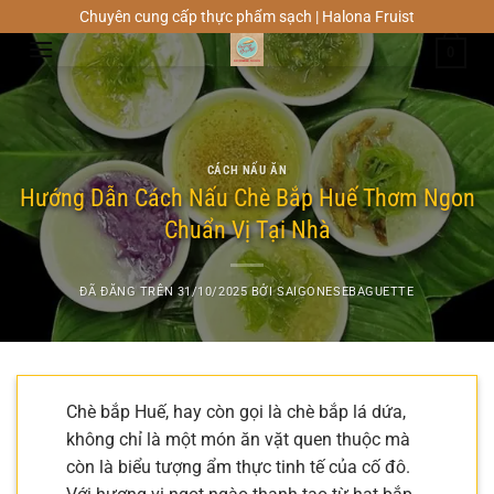
Chuyển
Chuyên cung cấp thực phẩm sạch | Halona Fruist
đến
0
nội
dung
CÁCH NẤU ĂN
Hướng Dẫn Cách Nấu Chè Bắp Huế Thơm Ngon
Chuẩn Vị Tại Nhà
ĐÃ ĐĂNG TRÊN
31/10/2025
BỞI
SAIGONESEBAGUETTE
Chè bắp Huế, hay còn gọi là chè bắp lá dứa,
không chỉ là một món ăn vặt quen thuộc mà
còn là biểu tượng ẩm thực tinh tế của cố đô.