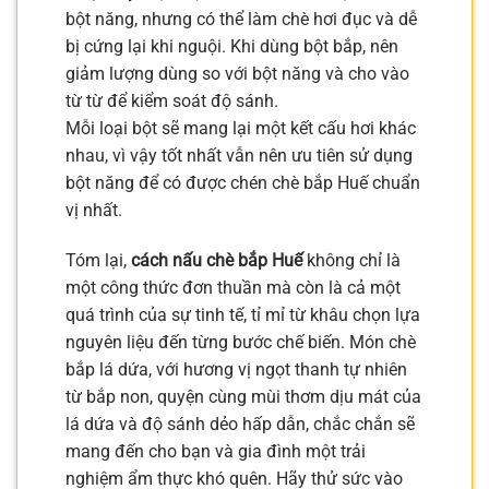
bột năng, nhưng có thể làm chè hơi đục và dễ
bị cứng lại khi nguội. Khi dùng bột bắp, nên
giảm lượng dùng so với bột năng và cho vào
từ từ để kiểm soát độ sánh.
Mỗi loại bột sẽ mang lại một kết cấu hơi khác
nhau, vì vậy tốt nhất vẫn nên ưu tiên sử dụng
bột năng để có được chén chè bắp Huế chuẩn
vị nhất.
Tóm lại,
cách nấu chè bắp Huế
không chỉ là
một công thức đơn thuần mà còn là cả một
quá trình của sự tinh tế, tỉ mỉ từ khâu chọn lựa
nguyên liệu đến từng bước chế biến. Món chè
bắp lá dứa, với hương vị ngọt thanh tự nhiên
từ bắp non, quyện cùng mùi thơm dịu mát của
lá dứa và độ sánh dẻo hấp dẫn, chắc chắn sẽ
mang đến cho bạn và gia đình một trải
nghiệm ẩm thực khó quên. Hãy thử sức vào