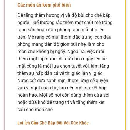
Các món ăn kèm phổ biến
Để tăng thêm hương vị và độ bùi cho chè bắp,
người Huế thường rắc thêm một chút mè trắng
rang sẵn hoặc đậu phộng rang giã nhỏ lên
trên. Mè rang có mùi thơm đặc trưng, còn đậu
phộng mang đến độ giòn bùi nhẹ, làm cho
món chè không bị ngấy. Ngoài ra, việc rưới
thêm một lớp nước cốt dừa béo ngậy lên bề
mặt cũng là một lựa chọn tuyệt vời, làm tăng
thêm sự hấp dẫn cả về thị giác lẫn vị giác.
Nước cốt dừa sánh mịn, thơm lừng sẽ quyện
vào vị ngọt của chè, tạo nên một sự kết hợp
hoàn hảo. Một số nơi còn dùng thêm dừa sợi
hoặc dừa khô để trang trí và tăng thêm kết
cấu cho món chè.
Lợi Ích Của Chè Bắp Đối Với Sức Khỏe