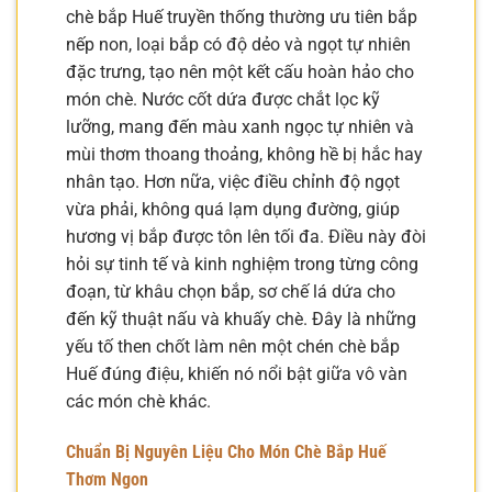
chè bắp Huế truyền thống thường ưu tiên bắp
nếp non, loại bắp có độ dẻo và ngọt tự nhiên
đặc trưng, tạo nên một kết cấu hoàn hảo cho
món chè. Nước cốt dứa được chắt lọc kỹ
lưỡng, mang đến màu xanh ngọc tự nhiên và
mùi thơm thoang thoảng, không hề bị hắc hay
nhân tạo. Hơn nữa, việc điều chỉnh độ ngọt
vừa phải, không quá lạm dụng đường, giúp
hương vị bắp được tôn lên tối đa. Điều này đòi
hỏi sự tinh tế và kinh nghiệm trong từng công
đoạn, từ khâu chọn bắp, sơ chế lá dứa cho
đến kỹ thuật nấu và khuấy chè. Đây là những
yếu tố then chốt làm nên một chén chè bắp
Huế đúng điệu, khiến nó nổi bật giữa vô vàn
các món chè khác.
Chuẩn Bị Nguyên Liệu Cho Món Chè Bắp Huế
Thơm Ngon