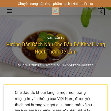
Chuyển
Chuyên cung cấp thực phẩm sạch | Halona Fruist
đến
0
nội
dung
CÁCH NẤU ĂN
Hướng Dẫn Cách Nấu Chè Đậu Đỏ Khoai Lang
Ngọt Thơm Dễ Làm
ĐÃ ĐĂNG TRÊN
31/10/2025
BỞI
SAIGONESEBAGUETTE
Chè đậu đỏ khoai lang là một món tráng
miệng truyền thống của Việt Nam, được yêu
thích bởi hương vị ngọt dịu, thanh mát và sự