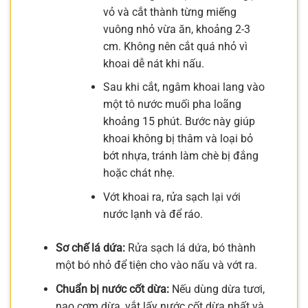
vỏ và cắt thành từng miếng
vuông nhỏ vừa ăn, khoảng 2-3
cm. Không nên cắt quá nhỏ vì
khoai dễ nát khi nấu.
Sau khi cắt, ngâm khoai lang vào
một tô nước muối pha loãng
khoảng 15 phút. Bước này giúp
khoai không bị thâm và loại bỏ
bớt nhựa, tránh làm chè bị đắng
hoặc chát nhẹ.
Vớt khoai ra, rửa sạch lại với
nước lạnh và để ráo.
Sơ chế lá dứa:
Rửa sạch lá dứa, bó thành
một bó nhỏ để tiện cho vào nấu và vớt ra.
Chuẩn bị nước cốt dừa:
Nếu dùng dừa tươi,
nạo cơm dừa, vắt lấy nước cốt dừa nhất và