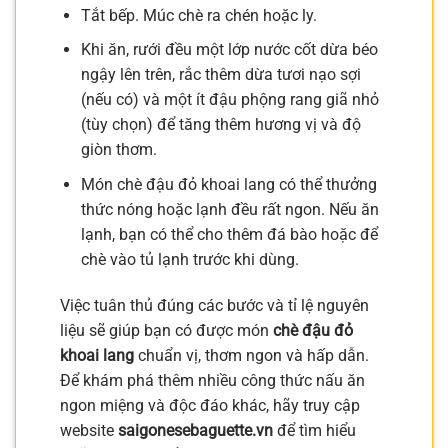
Tắt bếp. Múc chè ra chén hoặc ly.
Khi ăn, rưới đều một lớp nước cốt dừa béo
ngậy lên trên, rắc thêm dừa tươi nạo sợi
(nếu có) và một ít đậu phộng rang giã nhỏ
(tùy chọn) để tăng thêm hương vị và độ
giòn thơm.
Món chè đậu đỏ khoai lang có thể thưởng
thức nóng hoặc lạnh đều rất ngon. Nếu ăn
lạnh, bạn có thể cho thêm đá bào hoặc để
chè vào tủ lạnh trước khi dùng.
Việc tuân thủ đúng các bước và tỉ lệ nguyên
liệu sẽ giúp bạn có được món
chè đậu đỏ
khoai lang
chuẩn vị, thơm ngon và hấp dẫn.
Để khám phá thêm nhiều công thức nấu ăn
ngon miệng và độc đáo khác, hãy truy cập
website
saigonesebaguette.vn
để tìm hiểu