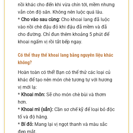
nồi khác cho đến khi vừa chín tới, mềm nhưng
vẫn còn độ săn. Không nên luộc quá lâu.
*
Cho vào sau cùng:
Cho khoai lang đã luộc
vào nồi chè đậu đỏ khi đậu đã mềm và đã
cho đường. Chỉ đun thêm khoảng 5 phút để
khoai ngấm vị rồi tắt bếp ngay.
Có thể thay thế khoai lang bằng nguyên liệu khác
không?
Hoàn toàn có thể! Bạn có thể thử các loại củ
khác để tạo nên món chè tương tự với hương
vị mới lạ:
*
Khoai môn:
Sẽ cho món chè bùi và thơm
hơn.
*
Khoai mì (sắn):
Cần sơ chế kỹ để loại bỏ độc
tố và độ hăng.
*
Bí đỏ:
Mang lại vị ngọt thanh và màu sắc
đẹp mắt.