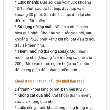
*
Luộc nhanh:
Đun sôi đậu với nước khoảng
10-15 phút, sau đó tắt bếp, đậy nắp và ủ
khoảng 30 phút. Sau đó, tiếp tục đun lại cho
đến khi đậu mềm.
*
Sử dụng nồi áp suất:
Nồi áp suất là cách
hiệu quả nhất. Cho đậu và nước vào nồi, nấu
khoảng 15-20 phút kể từ khi nồi bắt đầu xì hơi,
đậu sẽ mềm nhừ.
*
Thêm muối nở (baking soda):
Một nhúm
muối nở nhỏ (khoảng 1/4 muỗng cà phê cho
200g đậu) vào nước ngâm hoặc nước luộc
đậu cũng giúp đậu nhanh mềm hơn.
Khoai lang bị nát khi nấu chè phải làm sao?
Để tránh khoai lang bị nát, bạn nên lưu ý:
*
Không cắt quá nhỏ:
Cắt khoai thành miếng
vừa ăn, không quá nhỏ.
*
Luộc riêng:
Luộc khoai lang riêng trong một