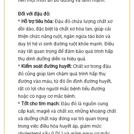
nên một món ăn bổ dưỡng và lành mạnh.
Đối với đậu đỏ:
*
Hỗ trợ tiêu hóa:
Đậu đỏ chứa lượng chất xơ
dồi dào, đặc biệt là chất xơ hòa tan, giúp cải
thiện chức năng ruột, ngăn ngừa táo bón và
duy trì hệ vi sinh đường ruột khỏe mạnh. Điều
này rất quan trọng để đảm bảo quá trình hấp
thụ dinh dưỡng diễn ra hiệu quả.
*
Kiểm soát đường huyết:
Chất xơ trong đậu
đỏ cũng giúp làm chậm quá trình hấp thụ
đường vào máu, từ đó ổn định đường huyết,
rất có lợi cho người mắc bệnh tiểu đường
hoặc có nguy cơ mắc bệnh.
*
Tốt cho tim mạch:
Đậu đỏ là nguồn cung
cấp kali, magiê và chất xơ, những khoáng chất
và dưỡng chất này đóng vai trò quan trọng
trong việc điều hòa huyết áp, giảm mức
cholesterol xấu (LDL) và giảm nguy cơ mắc