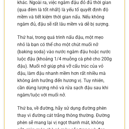
khác. Ngoài ra, việc ngâm đậu đỏ đủ thời gian
(qua đêm là tốt nhất) là yếu tố quyết định độ
mềm và tiết kiệm thời gian nấu. Nếu không
ngâm đủ, đậu sẽ rất lâu mềm và dễ bị sượng.
Thứ hai, trong quá trình nấu đậu, một mẹo
nhỏ là bạn có thể cho một chút muối nở
(baking soda) vào nước ngâm đậu hoặc nước
luộc đậu (khoảng 1/4 muỗng cà phê cho 200g
đậu). Muối nở giúp phá vỡ cấu trúc của vỏ
đậu, làm đậu nhanh mềm hơn rất nhiều mà
không ảnh hưởng đến hương vị. Tuy nhiên,
cần dùng lượng nhỏ và rửa sạch đậu sau khi
ngâm/luộc với muối nở.
Thứ ba, về đường, hãy sử dụng đường phèn
thay vì đường cát trắng thông thường. Đường
phèn sẽ mang lại vị ngọt thanh mát, không