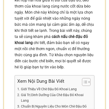
kết hợp hài hòa giữa vị bùi của đậu đỏ, dẻo
thơm của khoai lang cùng nước cốt dừa béo
ngậy. Món chè này không chỉ là một lựa chọn
tuyệt vời để giải nhiệt vào những ngày nóng
bức mà còn mang lại cảm giác ấm áp, dễ chịu
khi thời tiết se lạnh. Trong bài viết này, chúng
ta sẽ cùng khám phá
cách nấu chè đậu đỏ
khoai lang
chi tiết, đảm bảo bạn sẽ có ngay
một nồi chè thơm ngon, chuẩn vị để thưởng
thức cùng gia đình. Từ khâu chọn nguyên liệu
đến các bước chế biến, mọi bí quyết sẽ được
hé lộ giúp bạn tự tin vào bếp.
Xem Nội Dung Bài Viết
Giới Thiệu Về Chè Đậu Đỏ Khoai Lang
Giá Trị Dinh Dưỡng Của Chè Đậu Đỏ Khoai
Lang
Chuẩn Bị Nguyên Liệu Cho Món Chè Đậu Đỏ