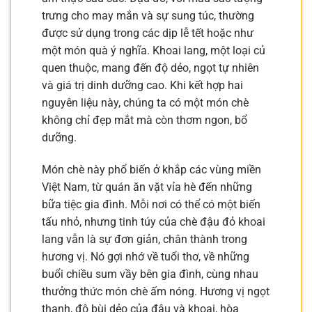
trưng cho may mắn và sự sung túc, thường
được sử dụng trong các dịp lễ tết hoặc như
một món quà ý nghĩa. Khoai lang, một loại củ
quen thuộc, mang đến độ dẻo, ngọt tự nhiên
và giá trị dinh dưỡng cao. Khi kết hợp hai
nguyên liệu này, chúng ta có một món chè
không chỉ đẹp mắt mà còn thơm ngon, bổ
dưỡng.
Món chè này phổ biến ở khắp các vùng miền
Việt Nam, từ quán ăn vặt vỉa hè đến những
bữa tiệc gia đình. Mỗi nơi có thể có một biến
tấu nhỏ, nhưng tinh túy của chè đậu đỏ khoai
lang vẫn là sự đơn giản, chân thành trong
hương vị. Nó gợi nhớ về tuổi thơ, về những
buổi chiều sum vầy bên gia đình, cùng nhau
thưởng thức món chè ấm nóng. Hương vị ngọt
thanh, độ bùi dẻo của đậu và khoai, hòa