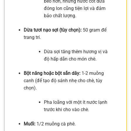
béo hơn, nhưng nước cốt dừa
đóng lon cũng tiện lợi và đảm
bảo chất lượng.
Dừa tươi nạo sợi (tùy chọn):
50 gram để
trang trí.
Dừa sợi tăng thêm hương vị và
độ hấp dẫn cho món chè.
Bột năng hoặc bột sắn dây:
1-2 muỗng
canh (để tạo độ sánh nhẹ cho chè, tùy
chọn).
Pha loãng với một ít nước lạnh
trước khi cho vào chè.
Muối:
1/2 muỗng cà phê.