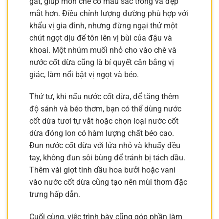
gắt, giúp món chè có màu sắc trong và đẹp
mắt hơn. Điều chỉnh lượng đường phù hợp với
khẩu vị gia đình, nhưng đừng ngại thử một
chút ngọt dịu để tôn lên vị bùi của đậu và
khoai. Một nhúm muối nhỏ cho vào chè và
nước cốt dừa cũng là bí quyết cân bằng vị
giác, làm nổi bật vị ngọt và béo.
Thứ tư, khi nấu nước cốt dừa, để tăng thêm
độ sánh và béo thơm, bạn có thể dùng nước
cốt dừa tươi tự vắt hoặc chọn loại nước cốt
dừa đóng lon có hàm lượng chất béo cao.
Đun nước cốt dừa với lửa nhỏ và khuấy đều
tay, không đun sôi bùng để tránh bị tách dầu.
Thêm vài giọt tinh dầu hoa bưởi hoặc vani
vào nước cốt dừa cũng tạo nên mùi thơm đặc
trưng hấp dẫn.
Cuối cùng, việc trình bày cũng góp phần làm