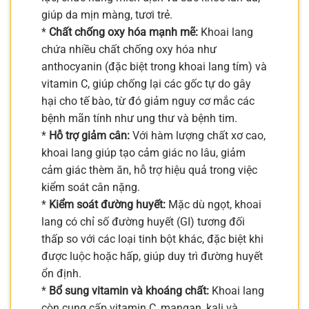
giúp da mịn màng, tươi trẻ.
*
Chất chống oxy hóa mạnh mẽ:
Khoai lang
chứa nhiều chất chống oxy hóa như
anthocyanin (đặc biệt trong khoai lang tím) và
vitamin C, giúp chống lại các gốc tự do gây
hại cho tế bào, từ đó giảm nguy cơ mắc các
bệnh mãn tính như ung thư và bệnh tim.
*
Hỗ trợ giảm cân:
Với hàm lượng chất xơ cao,
khoai lang giúp tạo cảm giác no lâu, giảm
cảm giác thèm ăn, hỗ trợ hiệu quả trong việc
kiểm soát cân nặng.
*
Kiểm soát đường huyết:
Mặc dù ngọt, khoai
lang có chỉ số đường huyết (GI) tương đối
thấp so với các loại tinh bột khác, đặc biệt khi
được luộc hoặc hấp, giúp duy trì đường huyết
ổn định.
*
Bổ sung vitamin và khoáng chất:
Khoai lang
còn cung cấp vitamin C, mangan, kali và