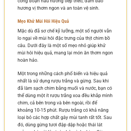
công đoạn nấu nướng tiếp theo, đảm bảo
hương vị thơm ngon và an toàn vệ sinh.
Mẹo Khử Mùi Hôi Hiệu Quả
Mặc dù đã sơ chế kỹ lưỡng, một số người vẫn
lo ngại về mùi hôi đặc trưng của thịt chim bồ
câu. Dưới đây là một số mẹo nhỏ giúp khử
mùi hôi hiệu quả, mang lại món ăn thơm ngon
hoàn hảo.
Một trong những cách phổ biến và hiệu quả
nhất là sử dụng rượu trắng và gừng. Sau khi
đã làm sạch chim bằng muối và nước, bạn có
thể dùng một ít rượu trắng xoa đều khắp mình
chim, cả bên trong và bên ngoài, rồi để
khoảng 10-15 phút. Rượu trắng có khả năng
loại bỏ các hợp chất gây mùi tanh rất tốt. Sau
đó, dùng gừng tươi đập dập hoặc thái lát