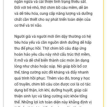
ngăn ngừa và cải thiện tình trạng thiếu sắt.
Đối với trẻ nhỏ, thịt chim bồ câu mềm, dễ ăn
và dễ tiêu hóa, cung cấp năng lượng và dưỡng
chất cần thiết cho sự phát triển toàn diện của
cơ thể và trí não.
Người già và người mới ốm dậy thường có hệ
tiêu hóa yếu và cần nguồn dinh dưỡng dễ hấp
thu để phục hồi. Thịt chim bồ câu đáp ứng
hoàn hảo yêu cầu này nhờ cấu trúc thịt mềm,
ít mỡ và dễ chế biến thành các món ăn dạng
lỏng như cháo hoặc súp. Nó giúp bồi bổ cơ
thể, tăng cường sức đề kháng và đẩy nhanh
quá trình hồi phục. Thêm vào đó, trong y học
cổ truyền, chim bồ câu còn được coi là có tác
dụng bổ thận, ích khí, dưỡng huyết, giúp cải
thiện sinh lực và tăng cường sức khỏe tổng
thể. Những lợi ích toàn diện này khẳng định vị