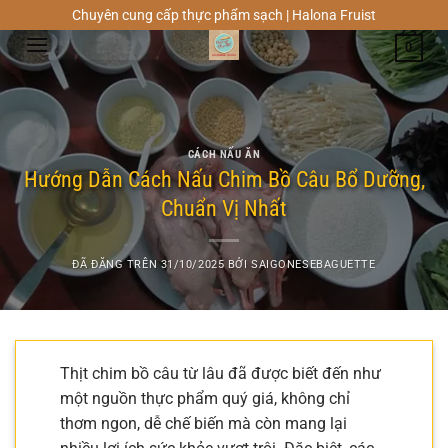
Chuyển
Chuyên cung cấp thực phẩm sạch | Halona Fruist
đến
0
nội
dung
CÁCH NẤU ĂN
Hướng Dẫn Cách Nấu Chim Bồ Câu Bổ Dưỡng,
Chuẩn Vị Nhất
ĐÃ ĐĂNG TRÊN
31/10/2025
BỞI
SAIGONESEBAGUETTE
Thịt chim bồ câu từ lâu đã được biết đến như
một nguồn thực phẩm quý giá, không chỉ
thơm ngon, dễ chế biến mà còn mang lại