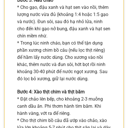
Bước 3: Nấu cháo
* Cho gạo, đậu xanh và hạt sen vào nồi, thêm
lượng nước vừa đủ (khoảng 1:4 hoặc 1:5 gạo
và nước). Đun sôi, sau đó hạ nhỏ lửa, ninh
cho đến khi gạo nở bung, đậu xanh và hạt sen
chín mềm nhừ.
* Trong lúc ninh cháo, bạn có thể tận dụng
phần xương chim bồ câu (nếu lọc thịt riêng)
để hầm lấy nước dùng. Cho xương vào nồi
khác, thêm nước và đun sôi, hớt bọt rồi ninh
khoảng 30-40 phút để nước ngọt xương. Sau
đó lọc bỏ xương, giữ lại nước dùng.
Bước 4: Xào thịt chim và thịt băm
* Đặt chảo lên bếp, cho khoảng 2-3 muỗng
canh dầu ăn. Phi thơm hành tím băm. Khi
hành vàng, vớt ra để riêng.
* Cho thịt chim bồ câu đã ướp vào chảo, xào
lửa lớn khoảng 5-7 phút cho thịt săn lại và dậy