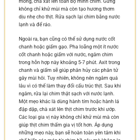
mỏng, chà xát lên toàn bộ mình chim. Gừng
không chỉ khử mùi mà còn tạo hương thơm
dịu nhẹ cho thịt. Rửa sạch lại chim bằng nước
lạnh và để ráo.
Ngoài ra, bạn cũng có thể sử dụng nước cốt
chanh hoặc giấm gạo. Pha loãng một ít nước
cốt chanh hoặc giấm với nước, ngâm chim
trong hỗn hợp này khoảng 5-7 phút. Axit trong
chanh và giấm sẽ giúp phân hủy các phân tử
gây mùi hôi. Tuy nhiên, không nên ngâm quá
lâu vì có thể làm thay đổi cấu trúc thịt. Sau khi
ngâm, rửa lại chim thật sạch với nước lạnh.
Một mẹo khác là dùng hành tím hoặc hành lá
đập dập, chà xát lên thịt chim trước khi ướp.
Các loại gia vị này không chỉ khử mùi mà còn
giúp thịt chim thấm gia vị tốt hơn. Áp dụng
những mẹo này, bạn sẽ hoàn toàn yên tâm khi