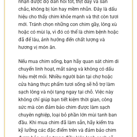
nhận được độ đàn hồi tốt, thịt dày và săn
chắc, không bị lún hay mềm nhũn. Đây là dấu
hiệu cho thấy chim khỏe mạnh và thịt còn tươi
mới. Tránh chọn những con chim gầy, lông xù
hoặc có mùi lạ, vì đó có thể là chim bệnh hoặc
đã để lâu, ảnh hưởng đến chất lượng và
hương vị món ăn.
Nếu mua chim sống, bạn hãy quan sát chim di
chuyển linh hoạt, mắt sáng và không có dấu
hiệu mệt mỏi. Nhiều người bán tại chợ hoặc
cửa hàng thực phẩm tươi sống sẽ hỗ trợ làm
sạch lông và nội tạng ngay tại chỗ. Việc này
không chỉ giúp bạn tiết kiệm thời gian, công
sức mà còn đảm bảo chim được làm sạch
chuyên nghiệp, loại bỏ phần lớn mùi tanh ban
đầu. Khi mua chim đã làm sẵn, hãy kiểm tra
kỹ lưỡng các đặc điểm trên và đảm bảo chim