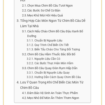
Hôi
Chọn Mua Chim Bồ Câu Tươi Ngon
Các Bước Sơ Chế Cơ Bản
Mẹo Khử Mùi Hôi Hiệu Quả
Tổng Hợp Các Món Ngon Từ Chim Bồ Câu Dễ
Làm Tại Nhà
Cách Nấu Cháo Chim Bồ Câu Đậu Xanh Bổ
Dưỡng
Chuẩn Bị Nguyên Liệu
Quy Trình Chế Biến Chi Tiết
Biến Tấu Cháo Cho Từng Đối Tượng
Chim Bồ Câu Hầm Thuốc Bắc Bồi Bổ
Nguyên Liệu Cần Có
Các Bước Thực Hiện Món Hầm
Chim Bồ Câu Quay Giòn Rụm Hấp Dẫn
Chuẩn Bị Nguyên Liệu Quay
Hướng Dẫn Cách Quay Chim Bồ Câu
Lưu Ý Quan Trọng Khi Chế Biến Các Món Từ
Chim Bồ Câu
Đảm Bảo Vệ Sinh An Toàn Thực Phẩm
Mẹo Nhỏ Để Món Ăn Thêm Thơm Ngon