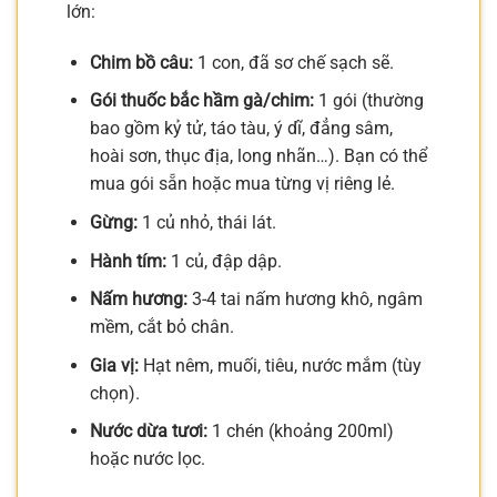
lớn:
Chim bồ câu:
1 con, đã sơ chế sạch sẽ.
Gói thuốc bắc hầm gà/chim:
1 gói (thường
bao gồm kỷ tử, táo tàu, ý dĩ, đẳng sâm,
hoài sơn, thục địa, long nhãn…). Bạn có thể
mua gói sẵn hoặc mua từng vị riêng lẻ.
Gừng:
1 củ nhỏ, thái lát.
Hành tím:
1 củ, đập dập.
Nấm hương:
3-4 tai nấm hương khô, ngâm
mềm, cắt bỏ chân.
Gia vị:
Hạt nêm, muối, tiêu, nước mắm (tùy
chọn).
Nước dừa tươi:
1 chén (khoảng 200ml)
hoặc nước lọc.