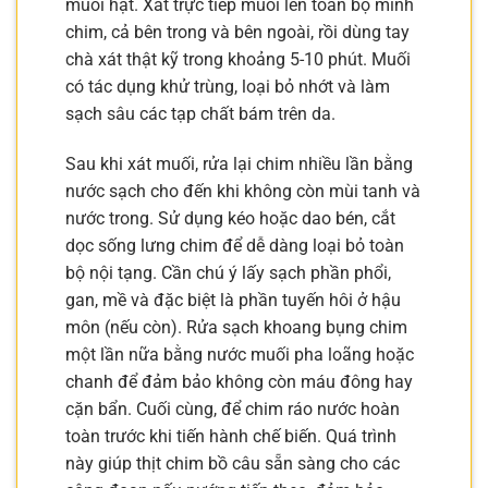
muối hạt. Xát trực tiếp muối lên toàn bộ mình
chim, cả bên trong và bên ngoài, rồi dùng tay
chà xát thật kỹ trong khoảng 5-10 phút. Muối
có tác dụng khử trùng, loại bỏ nhớt và làm
sạch sâu các tạp chất bám trên da.
Sau khi xát muối, rửa lại chim nhiều lần bằng
nước sạch cho đến khi không còn mùi tanh và
nước trong. Sử dụng kéo hoặc dao bén, cắt
dọc sống lưng chim để dễ dàng loại bỏ toàn
bộ nội tạng. Cần chú ý lấy sạch phần phổi,
gan, mề và đặc biệt là phần tuyến hôi ở hậu
môn (nếu còn). Rửa sạch khoang bụng chim
một lần nữa bằng nước muối pha loãng hoặc
chanh để đảm bảo không còn máu đông hay
cặn bẩn. Cuối cùng, để chim ráo nước hoàn
toàn trước khi tiến hành chế biến. Quá trình
này giúp thịt chim bồ câu sẵn sàng cho các