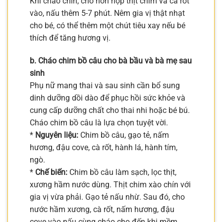
Khi cháo chín, cho hỗn hợp thịt chim và cà rốt
vào, nấu thêm 5-7 phút. Nêm gia vị thật nhạt
cho bé, có thể thêm một chút tiêu xay nếu bé
thích để tăng hương vị.
b. Cháo chim bồ câu cho bà bầu và bà mẹ sau
sinh
Phụ nữ mang thai và sau sinh cần bổ sung
dinh dưỡng dồi dào để phục hồi sức khỏe và
cung cấp dưỡng chất cho thai nhi hoặc bé bú.
Cháo chim bồ câu là lựa chọn tuyệt vời.
*
Nguyên liệu:
Chim bồ câu, gạo tẻ, nấm
hương, đậu cove, cà rốt, hành lá, hành tím,
ngò.
*
Chế biến:
Chim bồ câu làm sạch, lọc thịt,
xương hầm nước dùng. Thịt chim xào chín với
gia vị vừa phải. Gạo tẻ nấu nhừ. Sau đó, cho
nước hầm xương, cà rốt, nấm hương, đậu
cove vào nấu cùng cháo cho đến khi mềm.