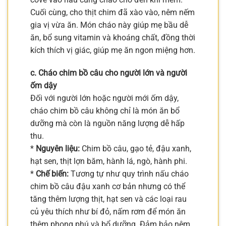
Cuối cùng, cho thịt chim đã xào vào, nêm nếm
gia vị vừa ăn. Món cháo này giúp mẹ bầu dễ
ăn, bổ sung vitamin và khoáng chất, đồng thời
kích thích vị giác, giúp mẹ ăn ngon miệng hơn.
c. Cháo chim bồ câu cho người lớn và người
ốm dậy
Đối với người lớn hoặc người mới ốm dậy,
cháo chim bồ câu không chỉ là món ăn bổ
dưỡng mà còn là nguồn năng lượng dễ hấp
thu.
*
Nguyên liệu:
Chim bồ câu, gạo tẻ, đậu xanh,
hạt sen, thịt lợn băm, hành lá, ngò, hành phi.
*
Chế biến:
Tương tự như quy trình nấu cháo
chim bồ câu đậu xanh cơ bản nhưng có thể
tăng thêm lượng thịt, hạt sen và các loại rau
củ yêu thích như bí đỏ, nấm rơm để món ăn
thêm phong phú và bổ dưỡng. Đảm bảo nêm