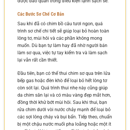
được bảo quản trong điều kiện lạnh sạch sẽ.
Các Bước Sơ Chế Cơ Bản
Sau khi đã có chim bồ câu tươi ngon, quá
trình sơ chế chi tiết sẽ giúp loại bỏ hoàn toàn
lông tơ, mùi hôi và các phần không mong
muốn. Dù bạn tự làm hay đã nhờ người bán
làm sơ qua, việc tự tay kiểm tra và làm sạch
lại vẫn rất cần thiết.
Đầu tiên, bạn có thể thui chim sơ qua trên lửa
bếp gas hoặc đèn khò để loại bỏ hết lông tơ
còn sót lại. Quá trình thui nhẹ này cũng giúp
da chim săn lại và có màu vàng đẹp mắt hơn,
đồng thời khử bớt mùi hôi. Sau khi thui, bạn
rửa chim dưới vòi nước chảy mạnh để loại bỏ
các sợi lông cháy và bụi bẩn. Tiếp theo, chuẩn
bị một chậu nước muối pha loãng hoặc một ít