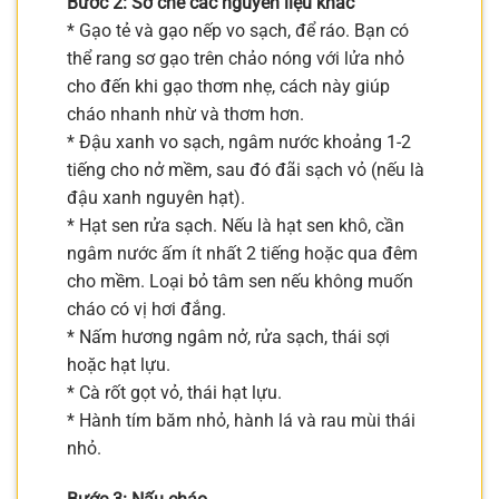
Bước 2: Sơ chế các nguyên liệu khác
* Gạo tẻ và gạo nếp vo sạch, để ráo. Bạn có
thể rang sơ gạo trên chảo nóng với lửa nhỏ
cho đến khi gạo thơm nhẹ, cách này giúp
cháo nhanh nhừ và thơm hơn.
* Đậu xanh vo sạch, ngâm nước khoảng 1-2
tiếng cho nở mềm, sau đó đãi sạch vỏ (nếu là
đậu xanh nguyên hạt).
* Hạt sen rửa sạch. Nếu là hạt sen khô, cần
ngâm nước ấm ít nhất 2 tiếng hoặc qua đêm
cho mềm. Loại bỏ tâm sen nếu không muốn
cháo có vị hơi đắng.
* Nấm hương ngâm nở, rửa sạch, thái sợi
hoặc hạt lựu.
* Cà rốt gọt vỏ, thái hạt lựu.
* Hành tím băm nhỏ, hành lá và rau mùi thái
nhỏ.