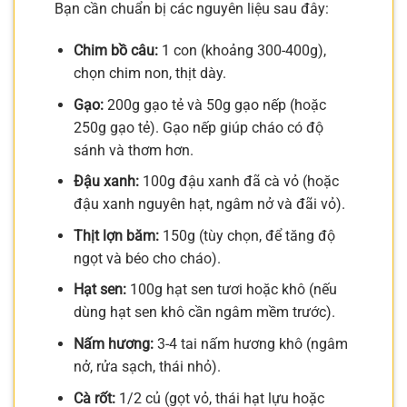
Bạn cần chuẩn bị các nguyên liệu sau đây:
Chim bồ câu:
1 con (khoảng 300-400g),
chọn chim non, thịt dày.
Gạo:
200g gạo tẻ và 50g gạo nếp (hoặc
250g gạo tẻ). Gạo nếp giúp cháo có độ
sánh và thơm hơn.
Đậu xanh:
100g đậu xanh đã cà vỏ (hoặc
đậu xanh nguyên hạt, ngâm nở và đãi vỏ).
Thịt lợn băm:
150g (tùy chọn, để tăng độ
ngọt và béo cho cháo).
Hạt sen:
100g hạt sen tươi hoặc khô (nếu
dùng hạt sen khô cần ngâm mềm trước).
Nấm hương:
3-4 tai nấm hương khô (ngâm
nở, rửa sạch, thái nhỏ).
Cà rốt:
1/2 củ (gọt vỏ, thái hạt lựu hoặc