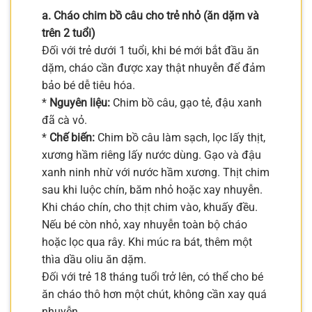
a. Cháo chim bồ câu cho trẻ nhỏ (ăn dặm và
trên 2 tuổi)
Đối với trẻ dưới 1 tuổi, khi bé mới bắt đầu ăn
dặm, cháo cần được xay thật nhuyễn để đảm
bảo bé dễ tiêu hóa.
*
Nguyên liệu:
Chim bồ câu, gạo tẻ, đậu xanh
đã cà vỏ.
*
Chế biến:
Chim bồ câu làm sạch, lọc lấy thịt,
xương hầm riêng lấy nước dùng. Gạo và đậu
xanh ninh nhừ với nước hầm xương. Thịt chim
sau khi luộc chín, băm nhỏ hoặc xay nhuyễn.
Khi cháo chín, cho thịt chim vào, khuấy đều.
Nếu bé còn nhỏ, xay nhuyễn toàn bộ cháo
hoặc lọc qua rây. Khi múc ra bát, thêm một
thìa dầu oliu ăn dặm.
Đối với trẻ 18 tháng tuổi trở lên, có thể cho bé
ăn cháo thô hơn một chút, không cần xay quá
nhuyễn.