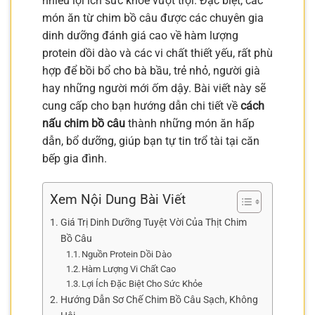
nhiều lợi ích sức khỏe vượt trội. Đặc biệt, các
món ăn từ chim bồ câu được các chuyên gia
dinh dưỡng đánh giá cao về hàm lượng
protein dồi dào và các vi chất thiết yếu, rất phù
hợp để bồi bổ cho bà bầu, trẻ nhỏ, người già
hay những người mới ốm dậy. Bài viết này sẽ
cung cấp cho bạn hướng dẫn chi tiết về
cách
nấu chim bồ câu
thành những món ăn hấp
dẫn, bổ dưỡng, giúp bạn tự tin trổ tài tại căn
bếp gia đình.
Xem Nội Dung Bài Viết
Giá Trị Dinh Dưỡng Tuyệt Vời Của Thịt Chim
Bồ Câu
Nguồn Protein Dồi Dào
Hàm Lượng Vi Chất Cao
Lợi Ích Đặc Biệt Cho Sức Khỏe
Hướng Dẫn Sơ Chế Chim Bồ Câu Sạch, Không