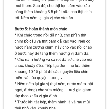
mùi thơm. Sau đó, cho thịt lợn băm vào xào
cùng thêm khoảng 3-5 phút nữa cho thịt chín
tới. Nêm nếm lại gia vị cho vừa ăn.
Bước 5: Hoàn thành món cháo
* Khi cháo trong nồi đã nhừ, cho phần thịt
chim bồ câu và thịt băm đã xào vào. Nếu có
nước hầm xương chim, hãy cho vào nồi cháo
ở bước này để tăng thêm hương vị đậm đà.
* Cho nấm hương và cà rốt đã sơ chế vào nồi
cháo, khuấy đều. Tiếp tục đun nhỏ lửa thêm
khoảng 10-15 phút để các nguyên liệu chín
mềm và hòa quyện hương vị.
* Nêm nếm lại gia vị (hạt nêm, nước mắm, bột
ngọt, đường) cho vừa miệng. Lưu ý gia giảm
tùy theo khẩu vị gia đình.
* Trước khi tắt bếp, thêm hành lá và rau mùi
thái nhỏ vào, khuấy nhẹ.