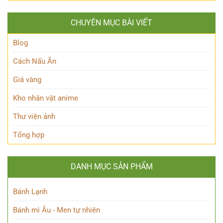
giới
JJK
‘trái
Siêu
là
tim’
nhiên?
CHUYÊN MỤC BÀI VIẾT
ai?
của
Hé
Blue
lộ
Blog
Lock!
sức
mạnh
Cách Nấu Ăn
độc
đáo
Giá vàng
của
Chú
Kho nhân vật anime
thuật
sư
Thư viện ảnh
thiên
tài
Tổng hợp
DANH MỤC SẢN PHẨM
Bánh Lạnh
Bánh mì Âu - Men tự nhiên