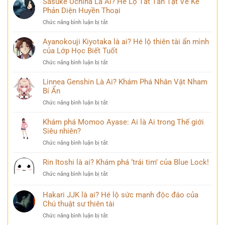
Sasuke Uchiha Là Ai? Hé Lộ Tất Tần Tật Về Kẻ
‘siêu
Bi
Là
Phản Diện Huyền Thoại
năng
kịch
Ai:
lực’
ở
Chức năng bình luận bị tắt
Khám
và
Sasuke
Phá
câu
Uchiha
Ayanokouji Kiyotaka là ai? Hé lộ thiên tài ẩn mình
Pháp
chuyện
Là
của Lớp Học Biết Tuốt
Sư
đời
Ai?
Lý
thú
ở
Chức năng bình luận bị tắt
Hé
Trí
vị
Ayanokouji
Lộ
&
Kiyotaka
Linnea Genshin Là Ai? Khám Phá Nhân Vật Nham
Tất
Số
là
Bí Ẩn
Tần
Phận
ai?
Tật
Bi
ở
Chức năng bình luận bị tắt
Hé
Về
Thương
Linnea
lộ
Kẻ
Genshin
Khám phá Momoo Ayase: Ai là Ai trong Thế giới
thiên
Phản
Là
Siêu nhiên?
tài
Diện
Ai?
ẩn
Huyền
ở
Chức năng bình luận bị tắt
Khám
mình
Thoại
Khám
Phá
của
phá
Rin Itoshi là ai? Khám phá ‘trái tim’ của Blue Lock!
Nhân
Lớp
Momoo
Vật
Học
ở
Chức năng bình luận bị tắt
Ayase:
Nham
Biết
Rin
Ai
Bí
Tuốt
Itoshi
Hakari JJK là ai? Hé lộ sức mạnh độc đáo của
là
Ẩn
là
Ai
Chú thuật sư thiên tài
ai?
trong
ở
Chức năng bình luận bị tắt
Khám
Thế
Hakari
phá