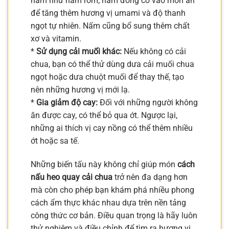
nấm như nấm rơm, nấm đông cô vào món ăn
để tăng thêm hương vị umami và độ thanh
ngọt tự nhiên. Nấm cũng bổ sung thêm chất
xơ và vitamin.
*
Sử dụng cải muối khác:
Nếu không có cải
chua, bạn có thể thử dùng dưa cải muối chua
ngọt hoặc dưa chuột muối để thay thế, tạo
nên những hương vị mới lạ.
*
Gia giảm độ cay:
Đối với những người không
ăn được cay, có thể bỏ qua ớt. Ngược lại,
những ai thích vị cay nồng có thể thêm nhiều
ớt hoặc sa tế.
Những biến tấu này không chỉ giúp món
cách
nấu heo quay cải chua
trở nên đa dạng hơn
mà còn cho phép bạn khám phá nhiều phong
cách ẩm thực khác nhau dựa trên nền tảng
công thức cơ bản. Điều quan trọng là hãy luôn
thử nghiệm và điều chỉnh để tìm ra hương vị