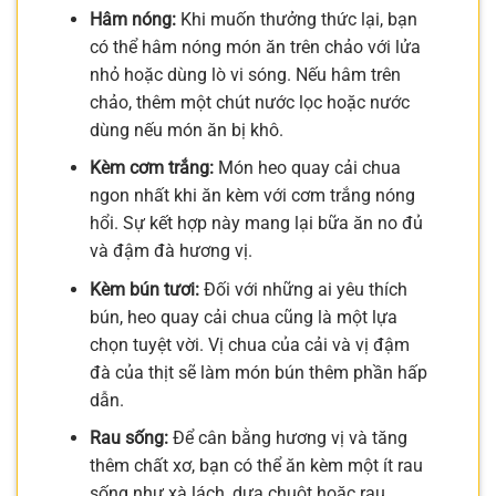
Hâm nóng:
Khi muốn thưởng thức lại, bạn
có thể hâm nóng món ăn trên chảo với lửa
nhỏ hoặc dùng lò vi sóng. Nếu hâm trên
chảo, thêm một chút nước lọc hoặc nước
dùng nếu món ăn bị khô.
Kèm cơm trắng:
Món heo quay cải chua
ngon nhất khi ăn kèm với cơm trắng nóng
hổi. Sự kết hợp này mang lại bữa ăn no đủ
và đậm đà hương vị.
Kèm bún tươi:
Đối với những ai yêu thích
bún, heo quay cải chua cũng là một lựa
chọn tuyệt vời. Vị chua của cải và vị đậm
đà của thịt sẽ làm món bún thêm phần hấp
dẫn.
Rau sống:
Để cân bằng hương vị và tăng
thêm chất xơ, bạn có thể ăn kèm một ít rau
sống như xà lách, dưa chuột hoặc rau