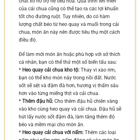
chất xơ hỗ trợ hệ tiêu hóa. Quá trình lên men
của cải chua cũng có thể tạo ra các lợi khuẩn
tốt cho đường ruột. Tuy nhiên, do có hàm
lượng chất béo từ heo quay và muối trong cải
chua, món ăn này nên được tiêu thụ một cách
điều độ.
Để làm mới món ăn hoặc phù hợp với sở thích
cá nhân, bạn có thể thử một số biến tấu sau:
*
Heo quay cải chua kho tộ:
Thay vì xào rim,
bạn có thể kho món này trong nồi đất. Nước
sốt sẽ sệt và đậm đà hơn, hương vị thấm sâu
hơn vào từng miếng thịt và cải chua.
*
Thêm đậu hũ:
Cho thêm đậu hũ chiên vàng
vào kho cùng heo quay và cải chua. Đậu hũ sẽ
hút lấy nước sốt đậm đà, làm tăng thêm độ
béo và mềm mại cho món ăn.
*
Heo quay cải chua với nấm:
Thêm các loại