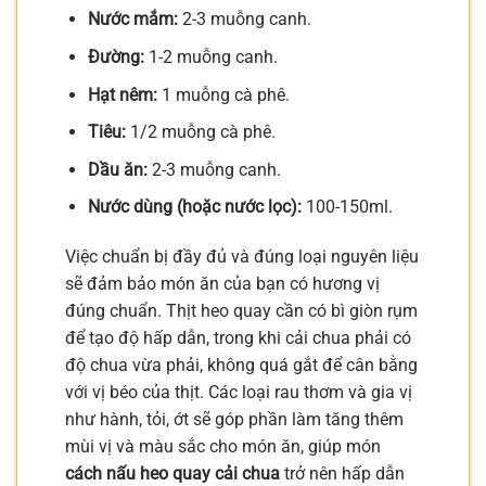
Nước mắm:
2-3 muỗng canh.
Đường:
1-2 muỗng canh.
Hạt nêm:
1 muỗng cà phê.
Tiêu:
1/2 muỗng cà phê.
Dầu ăn:
2-3 muỗng canh.
Nước dùng (hoặc nước lọc):
100-150ml.
Việc chuẩn bị đầy đủ và đúng loại nguyên liệu
sẽ đảm bảo món ăn của bạn có hương vị
đúng chuẩn. Thịt heo quay cần có bì giòn rụm
để tạo độ hấp dẫn, trong khi cải chua phải có
độ chua vừa phải, không quá gắt để cân bằng
với vị béo của thịt. Các loại rau thơm và gia vị
như hành, tỏi, ớt sẽ góp phần làm tăng thêm
mùi vị và màu sắc cho món ăn, giúp món
cách nấu heo quay cải chua
trở nên hấp dẫn