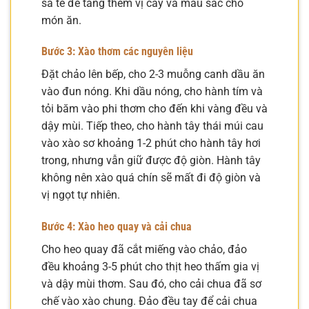
sa tế để tăng thêm vị cay và màu sắc cho
món ăn.
Bước 3: Xào thơm các nguyên liệu
Đặt chảo lên bếp, cho 2-3 muỗng canh dầu ăn
vào đun nóng. Khi dầu nóng, cho hành tím và
tỏi băm vào phi thơm cho đến khi vàng đều và
dậy mùi. Tiếp theo, cho hành tây thái múi cau
vào xào sơ khoảng 1-2 phút cho hành tây hơi
trong, nhưng vẫn giữ được độ giòn. Hành tây
không nên xào quá chín sẽ mất đi độ giòn và
vị ngọt tự nhiên.
Bước 4: Xào heo quay và cải chua
Cho heo quay đã cắt miếng vào chảo, đảo
đều khoảng 3-5 phút cho thịt heo thấm gia vị
và dậy mùi thơm. Sau đó, cho cải chua đã sơ
chế vào xào chung. Đảo đều tay để cải chua