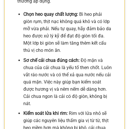
thường áp dụng.
Chọn heo quay chất lượng:
Bì heo phải
giòn rụm, thịt nạc không quá khô và có lớp
mỡ vừa phải. Nếu tự quay, hãy đảm bảo da
heo được xử lý kỹ để đạt độ giòn tối đa.
Một lớp bì giòn sẽ làm tăng thêm kết cấu
thú vị cho món ăn.
Sơ chế cải chua đúng cách:
Độ mặn và
chua của cải chua là yếu tố then chốt. Luôn
vắt ráo nước và có thể xả qua nước nếu cải
quá mặn. Việc này giúp bạn kiểm soát
được hương vị và nêm nếm dễ dàng hơn.
Cải chua ngon là cải có độ giòn, không bị
nát.
Kiểm soát lửa khi rim:
Rim với lửa nhỏ sẽ
giúp các nguyên liệu thấm gia vị từ từ, thịt
heo mềm hơn mà không bị khô, cải chua