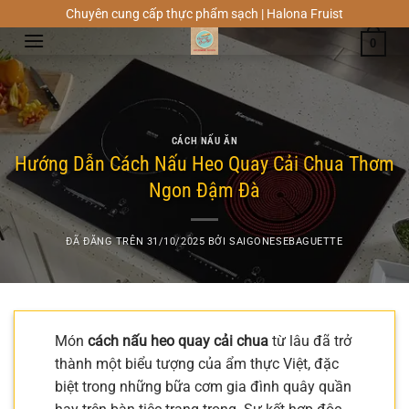
Chuyển
Chuyên cung cấp thực phẩm sạch | Halona Fruist
đến
0
nội
dung
CÁCH NẤU ĂN
Hướng Dẫn Cách Nấu Heo Quay Cải Chua Thơm
Ngon Đậm Đà
ĐÃ ĐĂNG TRÊN
31/10/2025
BỞI
SAIGONESEBAGUETTE
Món
cách nấu heo quay cải chua
từ lâu đã trở
thành một biểu tượng của ẩm thực Việt, đặc
biệt trong những bữa cơm gia đình quây quần