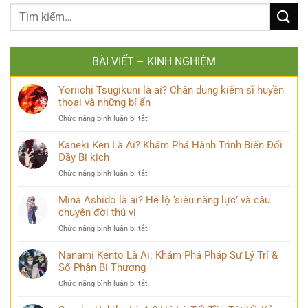
BÀI VIẾT – KINH NGHIỆM
Yoriichi Tsugikuni là ai? Chân dung kiếm sĩ huyền
thoại và những bí ẩn
ở
Chức năng bình luận bị tắt
Yoriichi
Tsugikuni
Kaneki Ken Là Ai? Khám Phá Hành Trình Biến Đổi
là
Đầy Bi kịch
ai?
ở
Chức năng bình luận bị tắt
Chân
Kaneki
dung
Ken
Mina Ashido là ai? Hé lộ ‘siêu năng lực’ và câu
kiếm
Là
chuyện đời thú vị
sĩ
Ai?
huyền
ở
Chức năng bình luận bị tắt
Khám
thoại
Mina
Phá
và
Ashido
Nanami Kento Là Ai: Khám Phá Pháp Sư Lý Trí &
Hành
những
là
Số Phận Bi Thương
Trình
bí
ai?
Biến
ẩn
ở
Chức năng bình luận bị tắt
Hé
Đổi
Nanami
lộ
Đầy
Kento