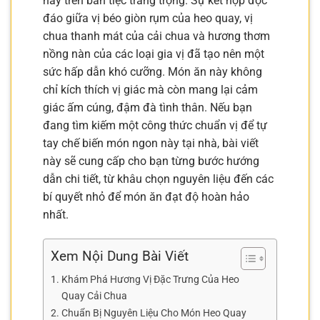
hay trên bàn tiệc trang trọng. Sự kết hợp độc
đáo giữa vị béo giòn rụm của heo quay, vị
chua thanh mát của cải chua và hương thơm
nồng nàn của các loại gia vị đã tạo nên một
sức hấp dẫn khó cưỡng. Món ăn này không
chỉ kích thích vị giác mà còn mang lại cảm
giác ấm cúng, đậm đà tình thân. Nếu bạn
đang tìm kiếm một công thức chuẩn vị để tự
tay chế biến món ngon này tại nhà, bài viết
này sẽ cung cấp cho bạn từng bước hướng
dẫn chi tiết, từ khâu chọn nguyên liệu đến các
bí quyết nhỏ để món ăn đạt độ hoàn hảo
nhất.
Xem Nội Dung Bài Viết
Khám Phá Hương Vị Đặc Trưng Của Heo
Quay Cải Chua
Chuẩn Bị Nguyên Liệu Cho Món Heo Quay