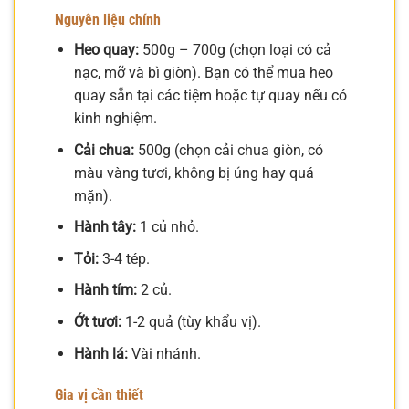
Nguyên liệu chính
Heo quay:
500g – 700g (chọn loại có cả
nạc, mỡ và bì giòn). Bạn có thể mua heo
quay sẵn tại các tiệm hoặc tự quay nếu có
kinh nghiệm.
Cải chua:
500g (chọn cải chua giòn, có
màu vàng tươi, không bị úng hay quá
mặn).
Hành tây:
1 củ nhỏ.
Tỏi:
3-4 tép.
Hành tím:
2 củ.
Ớt tươi:
1-2 quả (tùy khẩu vị).
Hành lá:
Vài nhánh.
Gia vị cần thiết