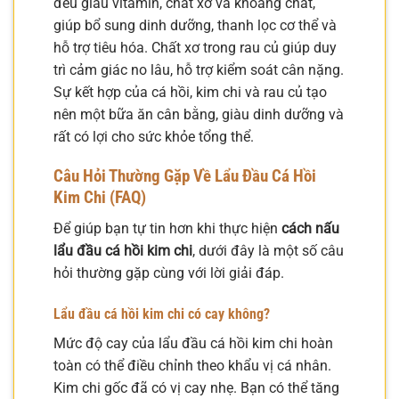
đều giàu vitamin, chất xơ và khoáng chất,
giúp bổ sung dinh dưỡng, thanh lọc cơ thể và
hỗ trợ tiêu hóa. Chất xơ trong rau củ giúp duy
trì cảm giác no lâu, hỗ trợ kiểm soát cân nặng.
Sự kết hợp của cá hồi, kim chi và rau củ tạo
nên một bữa ăn cân bằng, giàu dinh dưỡng và
rất có lợi cho sức khỏe tổng thể.
Câu Hỏi Thường Gặp Về Lẩu Đầu Cá Hồi
Kim Chi (FAQ)
Để giúp bạn tự tin hơn khi thực hiện
cách nấu
lẩu đầu cá hồi kim chi
, dưới đây là một số câu
hỏi thường gặp cùng với lời giải đáp.
Lẩu đầu cá hồi kim chi có cay không?
Mức độ cay của lẩu đầu cá hồi kim chi hoàn
toàn có thể điều chỉnh theo khẩu vị cá nhân.
Kim chi gốc đã có vị cay nhẹ. Bạn có thể tăng