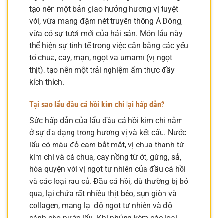
tạo nên một bản giao hưởng hương vị tuyệt
vời, vừa mang đậm nét truyền thống Á Đông,
vừa có sự tươi mới của hải sản. Món lẩu này
thể hiện sự tinh tế trong việc cân bằng các yếu
tố chua, cay, mặn, ngọt và umami (vị ngọt
thịt), tạo nên một trải nghiệm ẩm thực đầy
kích thích.
Tại sao lẩu đầu cá hồi kim chi lại hấp dẫn?
Sức hấp dẫn của lẩu đầu cá hồi kim chi nằm
ở sự đa dạng trong hương vị và kết cấu. Nước
lẩu có màu đỏ cam bắt mắt, vị chua thanh từ
kim chi và cà chua, cay nồng từ ớt, gừng, sả,
hòa quyện với vị ngọt tự nhiên của đầu cá hồi
và các loại rau củ. Đầu cá hồi, dù thường bị bỏ
qua, lại chứa rất nhiều thịt béo, sụn giòn và
collagen, mang lại độ ngọt tự nhiên và độ
sánh cho nước lẩu. Khi nhúng kèm các loại