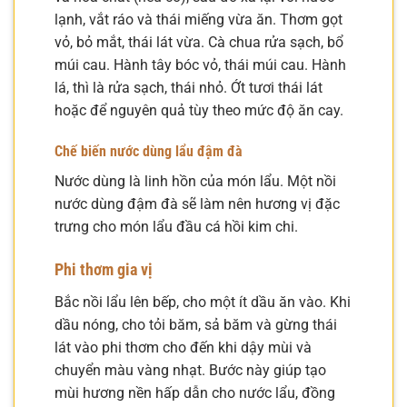
lạnh, vắt ráo và thái miếng vừa ăn. Thơm gọt
vỏ, bỏ mắt, thái lát vừa. Cà chua rửa sạch, bổ
múi cau. Hành tây bóc vỏ, thái múi cau. Hành
lá, thì là rửa sạch, thái nhỏ. Ớt tươi thái lát
hoặc để nguyên quả tùy theo mức độ ăn cay.
Chế biến nước dùng lẩu đậm đà
Nước dùng là linh hồn của món lẩu. Một nồi
nước dùng đậm đà sẽ làm nên hương vị đặc
trưng cho món lẩu đầu cá hồi kim chi.
Phi thơm gia vị
Bắc nồi lẩu lên bếp, cho một ít dầu ăn vào. Khi
dầu nóng, cho tỏi băm, sả băm và gừng thái
lát vào phi thơm cho đến khi dậy mùi và
chuyển màu vàng nhạt. Bước này giúp tạo
mùi hương nền hấp dẫn cho nước lẩu, đồng