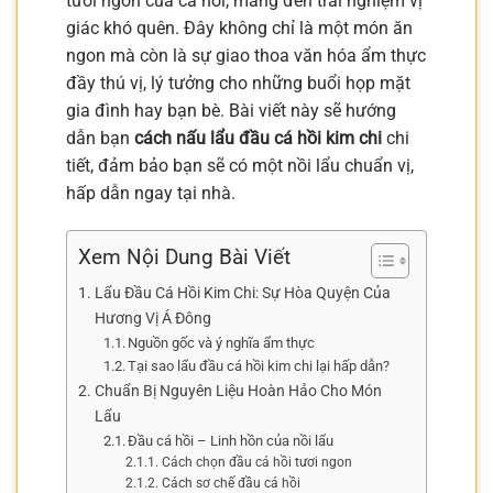
tươi ngon của cá hồi, mang đến trải nghiệm vị
giác khó quên. Đây không chỉ là một món ăn
ngon mà còn là sự giao thoa văn hóa ẩm thực
đầy thú vị, lý tưởng cho những buổi họp mặt
gia đình hay bạn bè. Bài viết này sẽ hướng
dẫn bạn
cách nấu lẩu đầu cá hồi kim chi
chi
tiết, đảm bảo bạn sẽ có một nồi lẩu chuẩn vị,
hấp dẫn ngay tại nhà.
Xem Nội Dung Bài Viết
Lẩu Đầu Cá Hồi Kim Chi: Sự Hòa Quyện Của
Hương Vị Á Đông
Nguồn gốc và ý nghĩa ẩm thực
Tại sao lẩu đầu cá hồi kim chi lại hấp dẫn?
Chuẩn Bị Nguyên Liệu Hoàn Hảo Cho Món
Lẩu
Đầu cá hồi – Linh hồn của nồi lẩu
Cách chọn đầu cá hồi tươi ngon
Cách sơ chế đầu cá hồi