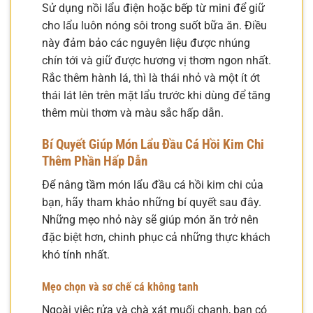
Sử dụng nồi lẩu điện hoặc bếp từ mini để giữ
cho lẩu luôn nóng sôi trong suốt bữa ăn. Điều
này đảm bảo các nguyên liệu được nhúng
chín tới và giữ được hương vị thơm ngon nhất.
Rắc thêm hành lá, thì là thái nhỏ và một ít ớt
thái lát lên trên mặt lẩu trước khi dùng để tăng
thêm mùi thơm và màu sắc hấp dẫn.
Bí Quyết Giúp Món Lẩu Đầu Cá Hồi Kim Chi
Thêm Phần Hấp Dẫn
Để nâng tầm món lẩu đầu cá hồi kim chi của
bạn, hãy tham khảo những bí quyết sau đây.
Những mẹo nhỏ này sẽ giúp món ăn trở nên
đặc biệt hơn, chinh phục cả những thực khách
khó tính nhất.
Mẹo chọn và sơ chế cá không tanh
Ngoài việc rửa và chà xát muối chanh, bạn có