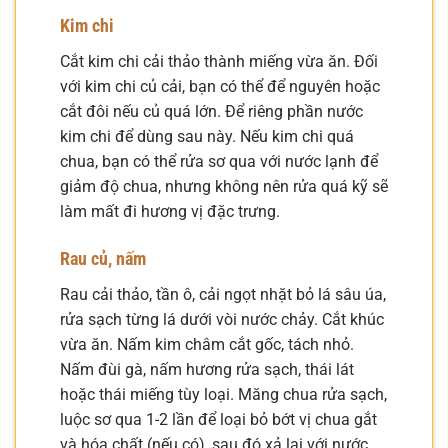
Kim chi
Cắt kim chi cải thảo thành miếng vừa ăn. Đối
với kim chi củ cải, bạn có thể để nguyên hoặc
cắt đôi nếu củ quá lớn. Để riêng phần nước
kim chi để dùng sau này. Nếu kim chi quá
chua, bạn có thể rửa sơ qua với nước lạnh để
giảm độ chua, nhưng không nên rửa quá kỹ sẽ
làm mất đi hương vị đặc trưng.
Rau củ, nấm
Rau cải thảo, tần ô, cải ngọt nhặt bỏ lá sâu úa,
rửa sạch từng lá dưới vòi nước chảy. Cắt khúc
vừa ăn. Nấm kim châm cắt gốc, tách nhỏ.
Nấm đùi gà, nấm hương rửa sạch, thái lát
hoặc thái miếng tùy loại. Măng chua rửa sạch,
luộc sơ qua 1-2 lần để loại bỏ bớt vị chua gắt
và hóa chất (nếu có), sau đó xả lại với nước