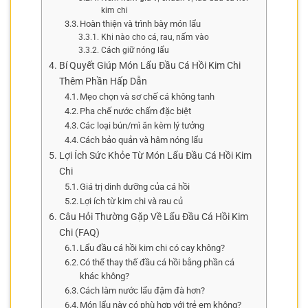
kim chi
Hoàn thiện và trình bày món lẩu
Khi nào cho cá, rau, nấm vào
Cách giữ nóng lẩu
Bí Quyết Giúp Món Lẩu Đầu Cá Hồi Kim Chi
Thêm Phần Hấp Dẫn
Mẹo chọn và sơ chế cá không tanh
Pha chế nước chấm đặc biệt
Các loại bún/mì ăn kèm lý tưởng
Cách bảo quản và hâm nóng lẩu
Lợi Ích Sức Khỏe Từ Món Lẩu Đầu Cá Hồi Kim
Chi
Giá trị dinh dưỡng của cá hồi
Lợi ích từ kim chi và rau củ
Câu Hỏi Thường Gặp Về Lẩu Đầu Cá Hồi Kim
Chi (FAQ)
Lẩu đầu cá hồi kim chi có cay không?
Có thể thay thế đầu cá hồi bằng phần cá
khác không?
Cách làm nước lẩu đậm đà hơn?
Món lẩu này có phù hợp với trẻ em không?