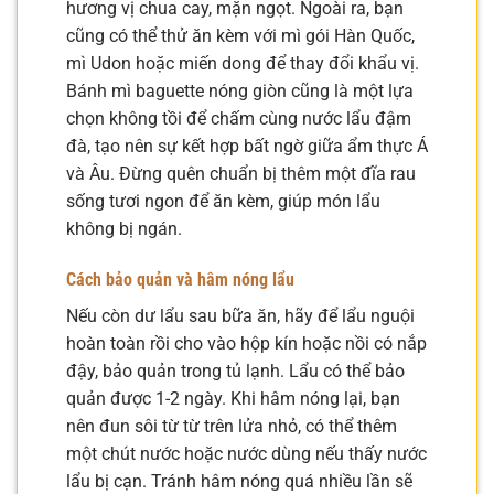
hương vị chua cay, mặn ngọt. Ngoài ra, bạn
cũng có thể thử ăn kèm với mì gói Hàn Quốc,
mì Udon hoặc miến dong để thay đổi khẩu vị.
Bánh mì baguette nóng giòn cũng là một lựa
chọn không tồi để chấm cùng nước lẩu đậm
đà, tạo nên sự kết hợp bất ngờ giữa ẩm thực Á
và Âu. Đừng quên chuẩn bị thêm một đĩa rau
sống tươi ngon để ăn kèm, giúp món lẩu
không bị ngán.
Cách bảo quản và hâm nóng lẩu
Nếu còn dư lẩu sau bữa ăn, hãy để lẩu nguội
hoàn toàn rồi cho vào hộp kín hoặc nồi có nắp
đậy, bảo quản trong tủ lạnh. Lẩu có thể bảo
quản được 1-2 ngày. Khi hâm nóng lại, bạn
nên đun sôi từ từ trên lửa nhỏ, có thể thêm
một chút nước hoặc nước dùng nếu thấy nước
lẩu bị cạn. Tránh hâm nóng quá nhiều lần sẽ