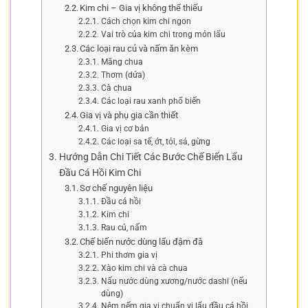
Kim chi – Gia vị không thể thiếu
Cách chọn kim chi ngon
Vai trò của kim chi trong món lẩu
Các loại rau củ và nấm ăn kèm
Măng chua
Thơm (dứa)
Cà chua
Các loại rau xanh phổ biến
Gia vị và phụ gia cần thiết
Gia vị cơ bản
Các loại sa tế, ớt, tỏi, sả, gừng
Hướng Dẫn Chi Tiết Các Bước Chế Biến Lẩu
Đầu Cá Hồi Kim Chi
Sơ chế nguyên liệu
Đầu cá hồi
Kim chi
Rau củ, nấm
Chế biến nước dùng lẩu đậm đà
Phi thơm gia vị
Xào kim chi và cà chua
Nấu nước dùng xương/nước dashi (nếu
dùng)
Nêm nếm gia vị chuẩn vị lẩu đầu cá hồi