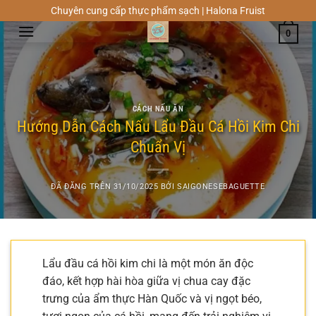
Chuyển
Chuyên cung cấp thực phẩm sạch | Halona Fruist
đến
0
nội
dung
CÁCH NẤU ĂN
Hướng Dẫn Cách Nấu Lẩu Đầu Cá Hồi Kim Chi
Chuẩn Vị
ĐÃ ĐĂNG TRÊN
31/10/2025
BỞI
SAIGONESEBAGUETTE
Lẩu đầu cá hồi kim chi là một món ăn độc
đáo, kết hợp hài hòa giữa vị chua cay đặc
trưng của ẩm thực Hàn Quốc và vị ngọt béo,