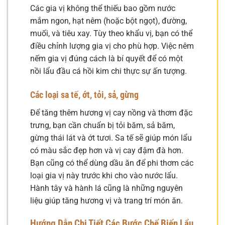
Các gia vị không thể thiếu bao gồm nước
mắm ngon, hạt nêm (hoặc bột ngọt), đường,
muối, và tiêu xay. Tùy theo khẩu vị, bạn có thể
điều chỉnh lượng gia vị cho phù hợp. Việc nêm
nếm gia vị đúng cách là bí quyết để có một
nồi lẩu đầu cá hồi kim chi thực sự ấn tượng.
Các loại sa tế, ớt, tỏi, sả, gừng
Để tăng thêm hương vị cay nồng và thơm đặc
trưng, bạn cần chuẩn bị tỏi băm, sả băm,
gừng thái lát và ớt tươi. Sa tế sẽ giúp món lẩu
có màu sắc đẹp hơn và vị cay đậm đà hơn.
Bạn cũng có thể dùng dầu ăn để phi thơm các
loại gia vị này trước khi cho vào nước lẩu.
Hành tây và hành lá cũng là những nguyên
liệu giúp tăng hương vị và trang trí món ăn.
Hướng Dẫn Chi Tiết Các Bước Chế Biến Lẩu