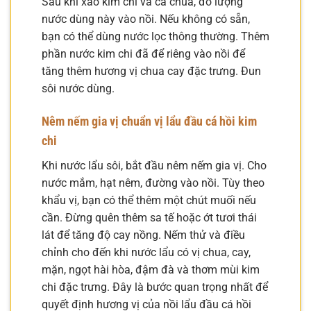
Sau khi xào kim chi và cà chua, đổ lượng
nước dùng này vào nồi. Nếu không có sẵn,
bạn có thể dùng nước lọc thông thường. Thêm
phần nước kim chi đã để riêng vào nồi để
tăng thêm hương vị chua cay đặc trưng. Đun
sôi nước dùng.
Nêm nếm gia vị chuẩn vị lẩu đầu cá hồi kim
chi
Khi nước lẩu sôi, bắt đầu nêm nếm gia vị. Cho
nước mắm, hạt nêm, đường vào nồi. Tùy theo
khẩu vị, bạn có thể thêm một chút muối nếu
cần. Đừng quên thêm sa tế hoặc ớt tươi thái
lát để tăng độ cay nồng. Nếm thử và điều
chỉnh cho đến khi nước lẩu có vị chua, cay,
mặn, ngọt hài hòa, đậm đà và thơm mùi kim
chi đặc trưng. Đây là bước quan trọng nhất để
quyết định hương vị của nồi lẩu đầu cá hồi