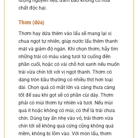
lượng nguyên liệu, đảm bảo không có hóa
chất độc hại.
Thơm (dứa)
Thơm hay dứa thêm vào lẩu sẽ mang lại vị
chua ngọt tự nhiên, giúp nước lẩu thêm thanh
mát và giảm độ ngán. Khi chọn thơm, hãy tìm
những trái có màu vàng tươi từ cuống đến
phần cuối, hoặc có vài chỗ hơi xanh nếu muốn
trái vừa chín tới với vị ngọt thanh. Thơm có
dáng tròn bầu thường có nhiều thịt hơn loại
dài. Chọn quả có mắt lớn và càng thưa càng
tốt để sau khi gọt sẽ có phần cùi dày. Thơm
phải có mùi thơm tự nhiên và tươi. Nếu mùi
quá ít hoặc không có mùi, có thể là trái chưa
chín. Dùng tay ấn nhẹ vào vỏ, trái thơm vừa
chín tới sẽ không quá cứng cũng không quá
mềm, không bị lõm vào. Với món lẩu, thơm