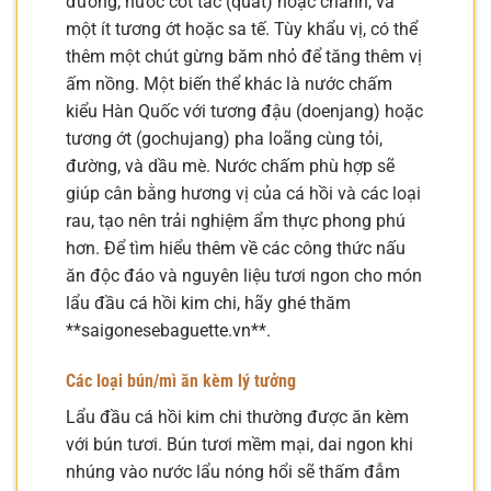
đường, nước cốt tắc (quất) hoặc chanh, và
một ít tương ớt hoặc sa tế. Tùy khẩu vị, có thể
thêm một chút gừng băm nhỏ để tăng thêm vị
ấm nồng. Một biến thể khác là nước chấm
kiểu Hàn Quốc với tương đậu (doenjang) hoặc
tương ớt (gochujang) pha loãng cùng tỏi,
đường, và dầu mè. Nước chấm phù hợp sẽ
giúp cân bằng hương vị của cá hồi và các loại
rau, tạo nên trải nghiệm ẩm thực phong phú
hơn. Để tìm hiểu thêm về các công thức nấu
ăn độc đáo và nguyên liệu tươi ngon cho món
lẩu đầu cá hồi kim chi, hãy ghé thăm
**saigonesebaguette.vn**.
Các loại bún/mì ăn kèm lý tưởng
Lẩu đầu cá hồi kim chi thường được ăn kèm
với bún tươi. Bún tươi mềm mại, dai ngon khi
nhúng vào nước lẩu nóng hổi sẽ thấm đẫm