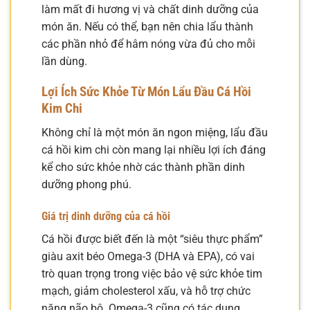
làm mất đi hương vị và chất dinh dưỡng của
món ăn. Nếu có thể, bạn nên chia lẩu thành
các phần nhỏ để hâm nóng vừa đủ cho mỗi
lần dùng.
Lợi Ích Sức Khỏe Từ Món Lẩu Đầu Cá Hồi
Kim Chi
Không chỉ là một món ăn ngon miệng, lẩu đầu
cá hồi kim chi còn mang lại nhiều lợi ích đáng
kể cho sức khỏe nhờ các thành phần dinh
dưỡng phong phú.
Giá trị dinh dưỡng của cá hồi
Cá hồi được biết đến là một “siêu thực phẩm”
giàu axit béo Omega-3 (DHA và EPA), có vai
trò quan trọng trong việc bảo vệ sức khỏe tim
mạch, giảm cholesterol xấu, và hỗ trợ chức
năng não bộ. Omega-3 cũng có tác dụng