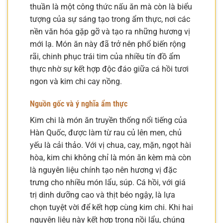
thuần là một công thức nấu ăn mà còn là biểu
tượng của sự sáng tạo trong ẩm thực, nơi các
nền văn hóa gặp gỡ và tạo ra những hương vị
mới lạ. Món ăn này đã trở nên phổ biến rộng
rãi, chinh phục trái tim của nhiều tín đồ ẩm
thực nhờ sự kết hợp độc đáo giữa cá hồi tươi
ngon và kim chi cay nồng.
Nguồn gốc và ý nghĩa ẩm thực
Kim chi là món ăn truyền thống nổi tiếng của
Hàn Quốc, được làm từ rau củ lên men, chủ
yếu là cải thảo. Với vị chua, cay, mặn, ngọt hài
hòa, kim chi không chỉ là món ăn kèm mà còn
là nguyên liệu chính tạo nên hương vị đặc
trưng cho nhiều món lẩu, súp. Cá hồi, với giá
trị dinh dưỡng cao và thịt béo ngậy, là lựa
chọn tuyệt vời để kết hợp cùng kim chi. Khi hai
nguyên liệu này kết hợp trong nồi lẩu, chúng