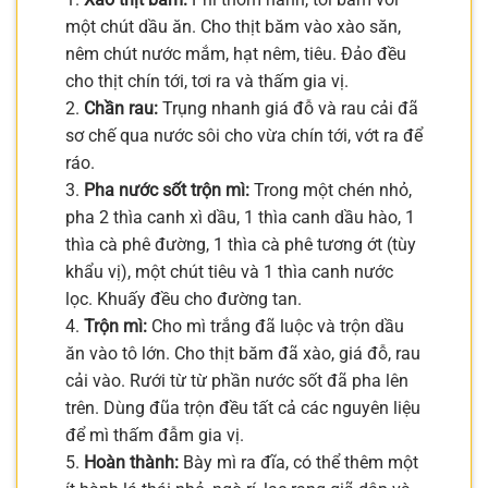
một chút dầu ăn. Cho thịt băm vào xào săn,
nêm chút nước mắm, hạt nêm, tiêu. Đảo đều
cho thịt chín tới, tơi ra và thấm gia vị.
2.
Chần rau:
Trụng nhanh giá đỗ và rau cải đã
sơ chế qua nước sôi cho vừa chín tới, vớt ra để
ráo.
3.
Pha nước sốt trộn mì:
Trong một chén nhỏ,
pha 2 thìa canh xì dầu, 1 thìa canh dầu hào, 1
thìa cà phê đường, 1 thìa cà phê tương ớt (tùy
khẩu vị), một chút tiêu và 1 thìa canh nước
lọc. Khuấy đều cho đường tan.
4.
Trộn mì:
Cho mì trắng đã luộc và trộn dầu
ăn vào tô lớn. Cho thịt băm đã xào, giá đỗ, rau
cải vào. Rưới từ từ phần nước sốt đã pha lên
trên. Dùng đũa trộn đều tất cả các nguyên liệu
để mì thấm đẫm gia vị.
5.
Hoàn thành:
Bày mì ra đĩa, có thể thêm một