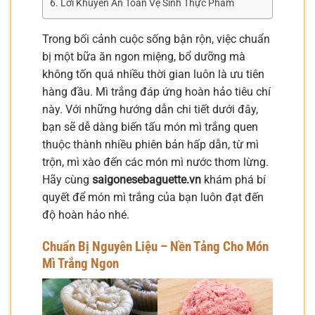
Lời Khuyên An Toàn Vệ Sinh Thực Phẩm
Trong bối cảnh cuộc sống bận rộn, việc chuẩn
bị một bữa ăn ngon miệng, bổ dưỡng mà
không tốn quá nhiều thời gian luôn là ưu tiên
hàng đầu. Mì trắng đáp ứng hoàn hảo tiêu chí
này. Với những hướng dẫn chi tiết dưới đây,
bạn sẽ dễ dàng biến tấu món mì trắng quen
thuộc thành nhiều phiên bản hấp dẫn, từ mì
trộn, mì xào đến các món mì nước thơm lừng.
Hãy cùng
saigonesebaguette.vn
khám phá bí
quyết để món mì trắng của bạn luôn đạt đến
độ hoàn hảo nhé.
Chuẩn Bị Nguyên Liệu – Nền Tảng Cho Món
Mì Trắng Ngon