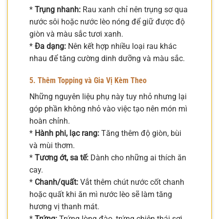
*
Trụng nhanh:
Rau xanh chỉ nên trụng sơ qua
nước sôi hoặc nước lèo nóng để giữ được độ
giòn và màu sắc tươi xanh.
*
Đa dạng:
Nên kết hợp nhiều loại rau khác
nhau để tăng cường dinh dưỡng và màu sắc.
5. Thêm Topping và Gia Vị Kèm Theo
Những nguyên liệu phụ này tuy nhỏ nhưng lại
góp phần không nhỏ vào việc tạo nên món mì
hoàn chỉnh.
*
Hành phi, lạc rang:
Tăng thêm độ giòn, bùi
và mùi thơm.
*
Tương ớt, sa tế:
Dành cho những ai thích ăn
cay.
*
Chanh/quất:
Vắt thêm chút nước cốt chanh
hoặc quất khi ăn mì nước lèo sẽ làm tăng
hương vị thanh mát.
*
Trứng:
Trứng lòng đào, trứng chiên thái sợi