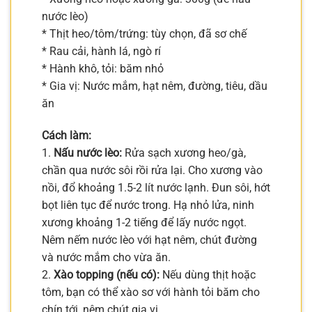
nước lèo)
* Thịt heo/tôm/trứng: tùy chọn, đã sơ chế
* Rau cải, hành lá, ngò rí
* Hành khô, tỏi: băm nhỏ
* Gia vị: Nước mắm, hạt nêm, đường, tiêu, dầu
ăn
Cách làm:
1.
Nấu nước lèo:
Rửa sạch xương heo/gà,
chần qua nước sôi rồi rửa lại. Cho xương vào
nồi, đổ khoảng 1.5-2 lít nước lạnh. Đun sôi, hớt
bọt liên tục để nước trong. Hạ nhỏ lửa, ninh
xương khoảng 1-2 tiếng để lấy nước ngọt.
Nêm nếm nước lèo với hạt nêm, chút đường
và nước mắm cho vừa ăn.
2.
Xào topping (nếu có):
Nếu dùng thịt hoặc
tôm, bạn có thể xào sơ với hành tỏi băm cho
chín tới, nêm chút gia vị.