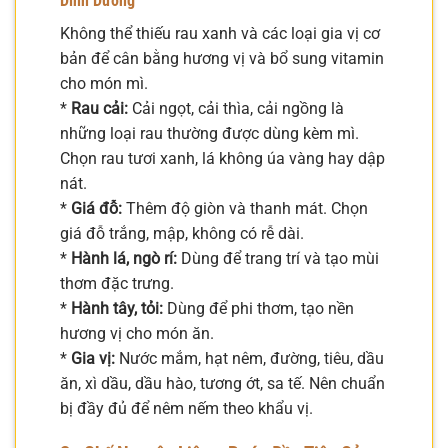
Dinh Dưỡng
Không thể thiếu rau xanh và các loại gia vị cơ
bản để cân bằng hương vị và bổ sung vitamin
cho món mì.
*
Rau cải:
Cải ngọt, cải thìa, cải ngồng là
những loại rau thường được dùng kèm mì.
Chọn rau tươi xanh, lá không úa vàng hay dập
nát.
*
Giá đỗ:
Thêm độ giòn và thanh mát. Chọn
giá đỗ trắng, mập, không có rễ dài.
*
Hành lá, ngò rí:
Dùng để trang trí và tạo mùi
thơm đặc trưng.
*
Hành tây, tỏi:
Dùng để phi thơm, tạo nền
hương vị cho món ăn.
*
Gia vị:
Nước mắm, hạt nêm, đường, tiêu, dầu
ăn, xì dầu, dầu hào, tương ớt, sa tế. Nên chuẩn
bị đầy đủ để nêm nếm theo khẩu vị.