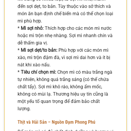
đến sợi dẹt, to bản. Tùy thuộc vào sở thích và
món ăn bạn định chế biến mà có thể chọn loại
mì phù hợp.
*
Mì sợi nhỏ:
Thích hợp cho các món mì nước
hoặc mì trộn nhẹ nhàng. Sợi mì nhanh chín và
dễ thấm gia vị.
*
Mì sợi dẹt/to bản:
Phù hợp với các món mì
xào, mì trộn đậm đà, vì sợi mì dai hơn và ít bị
nát khi xào nấu.
*
Tiêu chí chọn mì:
Chọn mì có màu trắng ngà
tự nhiên, không quá trắng sáng (có thể chứa
chất tẩy). Sợi mì khô ráo, không ẩm mốc,
không có mùi lạ. Thương hiệu uy tín cũng là
một yếu tố quan trọng để đảm bảo chất
lượng.
Thịt và Hải Sản – Nguồn Đạm Phong Phú