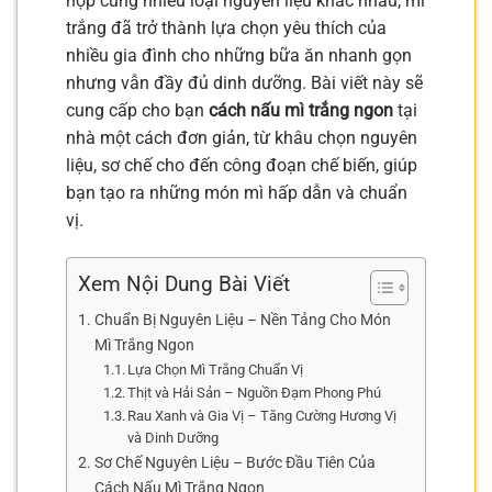
hợp cùng nhiều loại nguyên liệu khác nhau, mì
trắng đã trở thành lựa chọn yêu thích của
nhiều gia đình cho những bữa ăn nhanh gọn
nhưng vẫn đầy đủ dinh dưỡng. Bài viết này sẽ
cung cấp cho bạn
cách nấu mì trắng ngon
tại
nhà một cách đơn giản, từ khâu chọn nguyên
liệu, sơ chế cho đến công đoạn chế biến, giúp
bạn tạo ra những món mì hấp dẫn và chuẩn
vị.
Xem Nội Dung Bài Viết
Chuẩn Bị Nguyên Liệu – Nền Tảng Cho Món
Mì Trắng Ngon
Lựa Chọn Mì Trắng Chuẩn Vị
Thịt và Hải Sản – Nguồn Đạm Phong Phú
Rau Xanh và Gia Vị – Tăng Cường Hương Vị
và Dinh Dưỡng
Sơ Chế Nguyên Liệu – Bước Đầu Tiên Của
Cách Nấu Mì Trắng Ngon