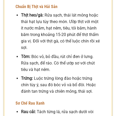
Chuẩn Bị Thịt và Hải Sản
Thịt heo/gà:
Rửa sạch, thái lát mỏng hoặc
thái hạt lựu tùy theo món. Ướp thịt với một
ít nước mắm, hạt nêm, tiêu, tỏi băm, hành
băm trong khoảng 15-20 phút để thịt thấm
gia vị. Đối với thịt gà, có thể luộc chín rồi xé
sợi.
Tôm:
Bóc vỏ, bỏ đầu, rút chỉ đen ở lưng.
Rửa sạch, để ráo. Có thể ướp sơ với chút
tiêu và hạt nêm.
Trứng:
Luộc trứng lòng đào hoặc trứng
chín tùy ý, sau đó bóc vỏ và bổ đôi. Hoặc
đánh tan trứng và chiên mỏng, thái sợi.
Sơ Chế Rau Xanh
Rau cải:
Tách từng lá, rửa sạch dưới vòi