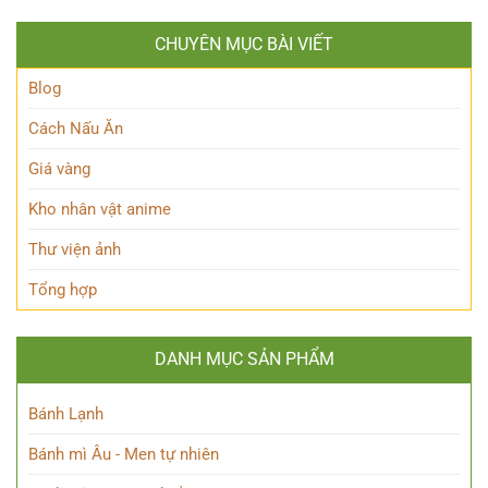
của
phá
Nhân
Lớp
Momoo
Vật
Học
CHUYÊN MỤC BÀI VIẾT
Ayase:
Nham
Biết
Ai
Bí
Tuốt
là
Blog
Ẩn
Ai
trong
Cách Nấu Ăn
Thế
giới
Giá vàng
Siêu
nhiên?
Kho nhân vật anime
Thư viện ảnh
Tổng hợp
DANH MỤC SẢN PHẨM
Bánh Lạnh
Bánh mì Âu - Men tự nhiên