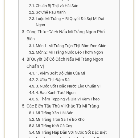
Chuẩn Bị Thịt và Hải Sản
Sơ Chế Rau Xanh
Luộc Mì Trắng – Bí Quyết Để Sợi Mì Dai
Ngon
Công Thức Cách Nấu Mì Trắng Ngon Phổ
Biến
Món 1: Mì Trắng Trộn Thịt Băm Đơn Giản
Món 2: Mì Trắng Nước Lèo Thơm Ngon
Bí Quyết Để Có Cách Nấu Mì Trắng Ngon
Chuẩn Vị
1. Kiểm Soát Độ Chín Của Mì
2. Ướp Thịt Đậm Đà
3. Nước Sốt Hoặc Nước Lèo Chuẩn Vị
4. Rau Xanh Tươi Ngon
5. Thêm Topping và Gia Vị Kèm Theo
Các Biến Tấu Thú Vị Khác Từ Mì Trắng
Mì Trắng Xào Hải Sản
Mì Trắng Trộn Sa Tế Bò Khô
Mì Trắng Khô Gà Cay
Mì Trắng Hấp Dẫn Với Nước Sốt Đặc Biệt