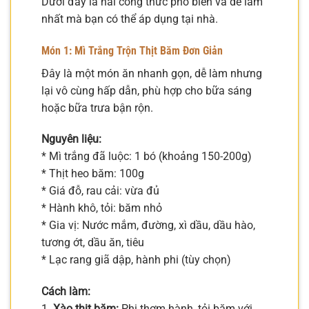
Dưới đây là hai công thức phổ biến và dễ làm
nhất mà bạn có thể áp dụng tại nhà.
Món 1: Mì Trắng Trộn Thịt Băm Đơn Giản
Đây là một món ăn nhanh gọn, dễ làm nhưng
lại vô cùng hấp dẫn, phù hợp cho bữa sáng
hoặc bữa trưa bận rộn.
Nguyên liệu:
* Mì trắng đã luộc: 1 bó (khoảng 150-200g)
* Thịt heo băm: 100g
* Giá đỗ, rau cải: vừa đủ
* Hành khô, tỏi: băm nhỏ
* Gia vị: Nước mắm, đường, xì dầu, dầu hào,
tương ớt, dầu ăn, tiêu
* Lạc rang giã dập, hành phi (tùy chọn)
Cách làm:
1.
Xào thịt băm:
Phi thơm hành, tỏi băm với