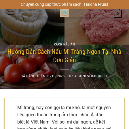
Chuyển
Chuyên cung cấp thực phẩm sạch | Halona Fruist
đến
0
nội
dung
CÁCH NẤU ĂN
Hướng Dẫn Cách Nấu Mì Trắng Ngon Tại Nhà
Đơn Giản
ĐÃ ĐĂNG TRÊN
31/10/2025
BỞI
SAIGONESEBAGUETTE
Mì trắng, hay còn gọi là mì khô, là một nguyên
liệu quen thuộc trong ẩm thực châu Á, đặc
biệt là Việt Nam. Với sợi mì dai ngon, dễ kết