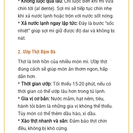
*
Không luộc quá lâu:
Chỉ luộc đến khi mì vừa
chín tới (al dente). Sợi mì sẽ tiếp tục chín nhẹ
khi xả nước lạnh hoặc trộn với nước sốt nóng.
*
Xả nước lạnh ngay lập tức:
Đây là bước “sốc
nhiệt” giúp sợi mì giữ được độ dai và không bị
nát.
2. Ướp Thịt Đậm Đà
Thịt là linh hồn của nhiều món mì. Ướp thịt
đúng cách sẽ giúp món ăn thơm ngon, hấp
dẫn hơn.
*
Thời gian ướp:
Tối thiểu 15-20 phút, nếu có
thời gian có thể ướp lâu hơn trong tủ lạnh.
*
Gia vị cơ bản:
Nước mắm, hạt nêm, tiêu,
hành tỏi băm là những gia vị không thể thiếu.
Tùy món có thể thêm dầu hào, xì dầu.
*
Xào thịt nhanh và săn:
Đảm bảo thịt chín
đều, không bị khô cứng.