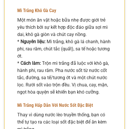
Mì Trắng Khô Gà Cay
Một món ăn vặt hoặc bữa nhẹ được giới trẻ
yêu thích bởi sự kết hợp độc đáo giữa sợi mì
dai, khô gà giòn và chút cay nồng.
*
Nguyên liệu:
Mì trắng, khô gà lá chanh, hành
phi, rau răm, chút tắc (quất), sa tế hoặc tương
ớt.
*
Cách làm:
Trộn mì trắng đã luộc với khô gà,
hành phi, rau răm. Pha nước sốt từ nước cốt
tắc, đường, sa tế/tương ớt và một chút nước
lọc. Rưới sốt vào trộn đều. Vị chua, cay, mặn,
ngọt hòa quyện sẽ khiến bạn khó cưỡng.
Mì Trắng Hấp Dẫn Với Nước Sốt Đặc Biệt
Thay vì dùng nước lèo truyền thống, bạn có
thể tự tạo ra các loại sốt đặc biệt để ăn kèm