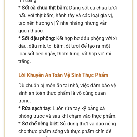
mì trắng.
*
Sốt cà chua thịt băm:
Dùng sốt cà chua tươi
nấu với thịt băm, hành tây và các loại gia vị,
tạo nên hương vị Ý nhẹ nhàng nhưng vẫn
quen thuộc.
*
Sốt đậu phộng:
Kết hợp bơ đậu phộng với xì
dầu, dầu mè, tỏi băm, ớt tươi để tạo ra một
loại sốt béo ngậy, thơm lừng, rất hợp với mì
trắng.
Lời Khuyên An Toàn Vệ Sinh Thực Phẩm
Dù chuẩn bị món ăn tại nhà, việc đảm bảo vệ
sinh an toàn thực phẩm là vô cùng quan
trọng.
*
Rửa sạch tay:
Luôn rửa tay kỹ bằng xà
phòng trước và sau khi chạm vào thực phẩm.
*
Sơ chế riêng biệt:
Sử dụng thớt và dao riêng
cho thực phẩm sống và thực phẩm chín để