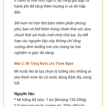
ít hành lá thái nhỏ, ngò rí, lạc rang giã dập và
hành phi để tăng thêm hương vị và độ hấp
dẫn.
Để món mì trộn thịt băm thêm phần phong
phú, bạn có thể thêm trứng chiên thái sợi, dưa
chuột thái sợi hoặc một chút chả lụa. Sự kết
hợp các nguyên liệu này không chỉ tăng
cường dinh dưỡng mà còn mang lại trải
nghiệm vị giác đa dạng.
Món 2: Mì Trắng Nước Lèo Thơm Ngon
Mì nước lèo là lựa chọn lý tưởng cho những ai
yêu thích món ăn có nước dùng đậm đà, nóng
hổi.
Nguyên liệu:
* Mì trắng đã luộc: 1 bó (khoảng 150-200g)
* Xương heo hoặc xương gà: 300g (để nấu