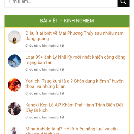
BÀI VIẾT – KINH NGHIỆM
Điều ít ai biết về Mai Phương Thúy sau nhiều năm
đăng quang
ở
Chức năng bình luận bị tắt
Điều
ít
Loạt 99+ ảnh Lý Nhã Kỳ mới nhất khiến cộng đồng
ai
mạng bàn tán
biết
ở
Chức năng bình luận bị tắt
về
Loạt
Mai
99+
Yoriichi Tsugikuni là ai? Chân dung kiếm sĩ huyền
Phương
ảnh
thoại và những bí ẩn
Thúy
Lý
sau
ở
Chức năng bình luận bị tắt
Nhã
nhiều
Yoriichi
Kỳ
năm
Tsugikuni
Kaneki Ken Là Ai? Khám Phá Hành Trình Biến Đổi
mới
đăng
là
Đầy Bi kịch
nhất
quang
ai?
khiến
ở
Chức năng bình luận bị tắt
Chân
cộng
Kaneki
dung
đồng
Ken
Mina Ashido là ai? Hé lộ ‘siêu năng lực’ và câu
kiếm
mạng
Là
sĩ