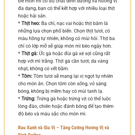
Để món mì có đủ chất dinh dưỡng và hương vị
đa dạng, bạn có thể kết hợp với nhiều loại thịt
hoặc hải sản.
*
Thịt heo:
Ba chỉ, nạc vai hoặc thịt băm là
những lựa chọn phổ biến. Chọn thịt tươi, có
màu hồng tự nhiên, không có mùi hôi. Thịt ba
chỉ có lớp mỡ sẽ giúp món mì béo ngậy hơn.
*
Thịt gà:
Ức gà hoặc đùi gà xé sợi cũng rất
hợp với mì trắng. Thịt gà cần tươi, da vàng
nhạt, không có vết bầm.
*
Tôm:
Tôm tươi sẽ mang lại vị ngọt tự nhiên
cho món ăn. Chọn tôm còn sống, vỏ sáng
bóng, không bị mềm hay có mùi tanh lạ.
*
Trứng:
Trứng gà hoặc trứng vịt có thể luộc
lòng đào, chiên hoặc đánh bông để tạo thêm
độ béo và màu sắc cho món mì.
Rau Xanh và Gia Vị – Tăng Cường Hương Vị và