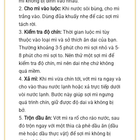
mì không bị dính vào nhau.
2.
Cho mì vào luộc:
Khi nước sôi bùng, cho mì
trắng vào. Dùng đũa khuấy nhẹ để các sợi mì
tách rời.
3.
Kiểm tra độ chín:
Thời gian luộc mì tùy
thuộc vào loại mì và sở thích ăn dai của bạn.
Thường khoảng 3-5 phút cho mì sợi nhỏ và 5-
8 phút cho mì sợi to. Nên thử một sợi mì để
kiểm tra độ chín, mì nên dai nhẹ chứ không
quá mềm.
4.
Xả mì:
Khi mì vừa chín tới, vớt mì ra ngay và
cho vào thau nước lạnh hoặc xả trực tiếp dưới
vòi nước lạnh. Bước này giúp sợi mì ngưng
quá trình chín, giữ được độ dai và không bị
bở.
5.
Trộn dầu ăn:
Vớt mì ra rổ cho ráo nước, sau
đó trộn ngay với một thìa cà phê dầu ăn (dầu
mè hoặc dầu thực vật) để sợi mì không bị