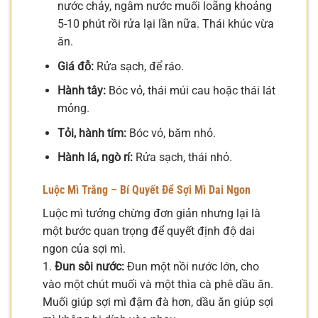
nước chảy, ngâm nước muối loãng khoảng
5-10 phút rồi rửa lại lần nữa. Thái khúc vừa
ăn.
Giá đỗ:
Rửa sạch, để ráo.
Hành tây:
Bóc vỏ, thái múi cau hoặc thái lát
mỏng.
Tỏi, hành tím:
Bóc vỏ, băm nhỏ.
Hành lá, ngò rí:
Rửa sạch, thái nhỏ.
Luộc Mì Trắng – Bí Quyết Để Sợi Mì Dai Ngon
Luộc mì tưởng chừng đơn giản nhưng lại là
một bước quan trọng để quyết định độ dai
ngon của sợi mì.
1.
Đun sôi nước:
Đun một nồi nước lớn, cho
vào một chút muối và một thìa cà phê dầu ăn.
Muối giúp sợi mì đậm đà hơn, dầu ăn giúp sợi