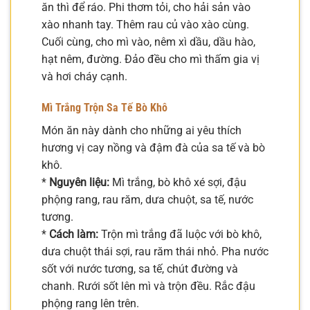
ăn thì để ráo. Phi thơm tỏi, cho hải sản vào
xào nhanh tay. Thêm rau củ vào xào cùng.
Cuối cùng, cho mì vào, nêm xì dầu, dầu hào,
hạt nêm, đường. Đảo đều cho mì thấm gia vị
và hơi cháy cạnh.
Mì Trắng Trộn Sa Tế Bò Khô
Món ăn này dành cho những ai yêu thích
hương vị cay nồng và đậm đà của sa tế và bò
khô.
*
Nguyên liệu:
Mì trắng, bò khô xé sợi, đậu
phộng rang, rau răm, dưa chuột, sa tế, nước
tương.
*
Cách làm:
Trộn mì trắng đã luộc với bò khô,
dưa chuột thái sợi, rau răm thái nhỏ. Pha nước
sốt với nước tương, sa tế, chút đường và
chanh. Rưới sốt lên mì và trộn đều. Rắc đậu
phộng rang lên trên.