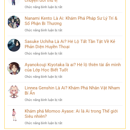
chuyện đời thú vị
bàn
Ai?
huyền
tán
ở
Chức năng bình luận bị tắt
Khám
thoại
Mina
Phá
và
Ashido
Nanami Kento Là Ai: Khám Phá Pháp Sư Lý Trí &
Hành
những
là
Số Phận Bi Thương
Trình
bí
ai?
Biến
ẩn
ở
Chức năng bình luận bị tắt
Hé
Đổi
Nanami
lộ
Đầy
Kento
Sasuke Uchiha Là Ai? Hé Lộ Tất Tần Tật Về Kẻ
‘siêu
Bi
Là
Phản Diện Huyền Thoại
năng
kịch
Ai:
lực’
ở
Chức năng bình luận bị tắt
Khám
và
Sasuke
Phá
câu
Uchiha
Ayanokouji Kiyotaka là ai? Hé lộ thiên tài ẩn mình
Pháp
chuyện
Là
của Lớp Học Biết Tuốt
Sư
đời
Ai?
Lý
thú
ở
Chức năng bình luận bị tắt
Hé
Trí
vị
Ayanokouji
Lộ
&
Kiyotaka
Linnea Genshin Là Ai? Khám Phá Nhân Vật Nham
Tất
Số
là
Bí Ẩn
Tần
Phận
ai?
Tật
Bi
ở
Chức năng bình luận bị tắt
Hé
Về
Thương
Linnea
lộ
Kẻ
Genshin
Khám phá Momoo Ayase: Ai là Ai trong Thế giới
thiên
Phản
Là
Siêu nhiên?
tài
Diện
Ai?
ẩn
Huyền
ở
Chức năng bình luận bị tắt
Khám
mình
Thoại
Khám
Phá