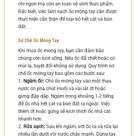
chỉ ngon mà còn an toàn vệ sinh thực phẩm.
Đặc biệt, việc làm sạch ốc móng tay cần được
thực hiện cẩn thận để loại bỏ hết cát và bùn
đất.
Sơ Chế Ốc Móng Tay
Khi mua ốc móng tay, bạn cần đảm bảo
chúng còn tươi sống. Nếu ốc đã chết hoặc có
mùi lạ, tuyệt đối không sử dụng. Quy trình sơ
chế ốc móng tay bao gồm các bước sau:
1.
Ngâm ốc:
Cho ốc móng tay vào một thau
nước có pha chút muối và vài lát ớt hoặc
gừng đập dập. Ngâm trong khoảng 1-2 tiếng
để ốc nhả hết cát và bùn đất ra ngoài. Việc
thêm ớt hoặc gừng sẽ kích thích ốc nhả cát
nhanh hơn.
2.
Rửa sạch:
Sau khi ngâm, vớt ốc ra và rửa lại
nhiều lần dưới vòi nước chảy mạnh. Dùng tay