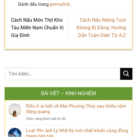
Đánh dấu trang
permalink
.
Cách Nấu Món Thịt Kho
Cách Nấu Măng Tươi
Tàu Miền Nam Chuẩn Vị
Không Bị Đắng: Hướng
Gia Đình
Dẫn Toàn Diện Từ A-Z
BÀI VIẾT – KINH NGHIỆM
Điều ít ai biết về Mai Phương Thúy sau nhiều năm
đăng quang
ở
Chức năng bình luận bị tắt
Điều
ít
Loạt 99+ ảnh Lý Nhã Kỳ mới nhất khiến cộng đồng
ai
mạng bàn tán