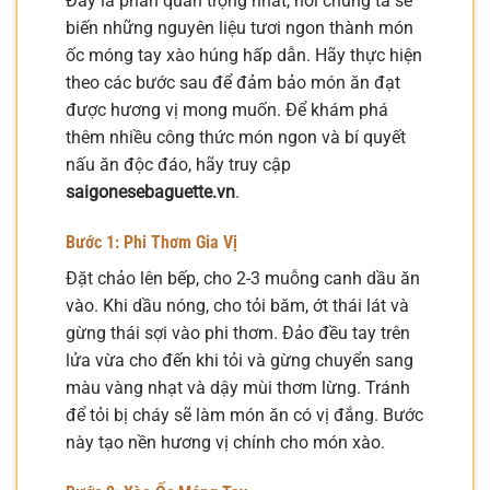
Đây là phần quan trọng nhất, nơi chúng ta sẽ
biến những nguyên liệu tươi ngon thành món
ốc móng tay xào húng hấp dẫn. Hãy thực hiện
theo các bước sau để đảm bảo món ăn đạt
được hương vị mong muốn. Để khám phá
thêm nhiều công thức món ngon và bí quyết
nấu ăn độc đáo, hãy truy cập
saigonesebaguette.vn
.
Bước 1: Phi Thơm Gia Vị
Đặt chảo lên bếp, cho 2-3 muỗng canh dầu ăn
vào. Khi dầu nóng, cho tỏi băm, ớt thái lát và
gừng thái sợi vào phi thơm. Đảo đều tay trên
lửa vừa cho đến khi tỏi và gừng chuyển sang
màu vàng nhạt và dậy mùi thơm lừng. Tránh
để tỏi bị cháy sẽ làm món ăn có vị đắng. Bước
này tạo nền hương vị chính cho món xào.