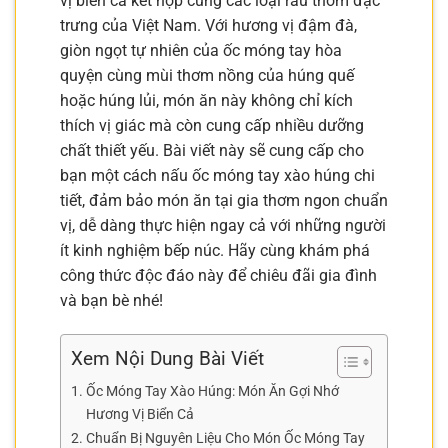
vị biển cả kết hợp cùng các loại rau thơm đặc
trưng của Việt Nam. Với hương vị đậm đà,
giòn ngọt tự nhiên của ốc móng tay hòa
quyện cùng mùi thơm nồng của húng quế
hoặc húng lủi, món ăn này không chỉ kích
thích vị giác mà còn cung cấp nhiều dưỡng
chất thiết yếu. Bài viết này sẽ cung cấp cho
bạn một cách nấu ốc móng tay xào húng chi
tiết, đảm bảo món ăn tại gia thơm ngon chuẩn
vị, dễ dàng thực hiện ngay cả với những người
ít kinh nghiệm bếp núc. Hãy cùng khám phá
công thức độc đáo này để chiêu đãi gia đình
và bạn bè nhé!
Xem Nội Dung Bài Viết
Ốc Móng Tay Xào Húng: Món Ăn Gợi Nhớ
Hương Vị Biển Cả
Chuẩn Bị Nguyên Liệu Cho Món Ốc Móng Tay