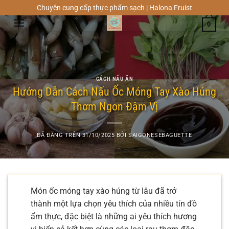
Chuyển
Chuyên cung cấp thực phẩm sạch | Halona Fruist
đến
0
nội
dung
CÁCH NẤU ĂN
Hướng Dẫn Cách Nấu Ốc Móng Tay Xào Húng
Thơm Ngon Đậm Vị
ĐÃ ĐĂNG TRÊN
31/10/2025
BỞI
SAIGONESEBAGUETTE
Món ốc móng tay xào húng từ lâu đã trở
thành một lựa chọn yêu thích của nhiều tín đồ
ẩm thực, đặc biệt là những ai yêu thích hương