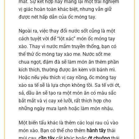
mát. Sự kết hợp này mang lại một trải nghiệm
vị giác hoàn toàn khác biệt, nhưng vẫn giữ
được nét hấp dẫn của ốc móng tay.
Ngoài ra, việc thay đổi nước sốt cũng là một
cách tuyệt vời để “lột xác” món ốc móng tay
xào. Thay vì nước mắm truyền thống, bạn có
thể thử ốc móng tay xào me. Nước sốt me
chua ngọt, đậm đà sẽ làm món ăn thêm phần
kích thích, thường được ăn kèm với bánh mì.
Hoặc nếu yêu thích vị cay nồng, ốc móng tay
xào sa tế sẽ là lựa chọn không tồi. Sa tế với ớt,
sả, dầu ăn sẽ tạo ra một món ăn có màu sắc
bắt mắt và vị cay xé lưỡi, rất thích hợp cho
những ngày mưa lạnh hoặc làm món nhậu.
Một biến tấu khác là thêm các loại rau củ vào
món xào. Bạn có thể cho thêm
hành tây
thái
múi cau,
cần tây
cắt khúc hoặc
ớt chuông
thái