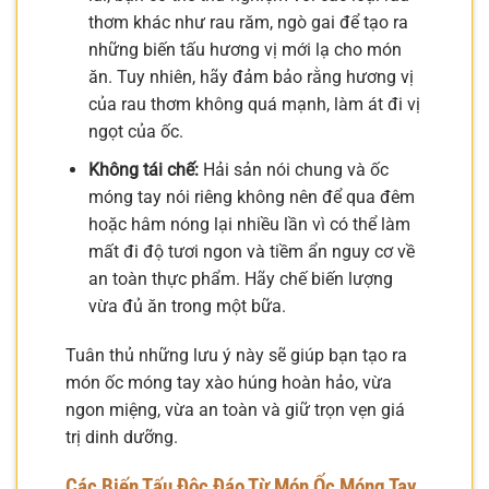
thơm khác như rau răm, ngò gai để tạo ra
những biến tấu hương vị mới lạ cho món
ăn. Tuy nhiên, hãy đảm bảo rằng hương vị
của rau thơm không quá mạnh, làm át đi vị
ngọt của ốc.
Không tái chế:
Hải sản nói chung và ốc
móng tay nói riêng không nên để qua đêm
hoặc hâm nóng lại nhiều lần vì có thể làm
mất đi độ tươi ngon và tiềm ẩn nguy cơ về
an toàn thực phẩm. Hãy chế biến lượng
vừa đủ ăn trong một bữa.
Tuân thủ những lưu ý này sẽ giúp bạn tạo ra
món ốc móng tay xào húng hoàn hảo, vừa
ngon miệng, vừa an toàn và giữ trọn vẹn giá
trị dinh dưỡng.
Các Biến Tấu Độc Đáo Từ Món Ốc Móng Tay