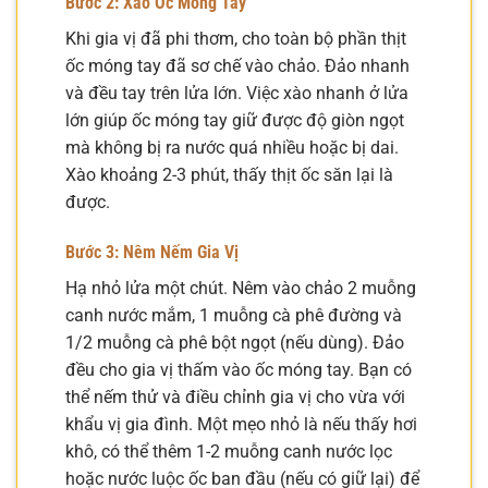
Bước 2: Xào Ốc Móng Tay
Khi gia vị đã phi thơm, cho toàn bộ phần thịt
ốc móng tay đã sơ chế vào chảo. Đảo nhanh
và đều tay trên lửa lớn. Việc xào nhanh ở lửa
lớn giúp ốc móng tay giữ được độ giòn ngọt
mà không bị ra nước quá nhiều hoặc bị dai.
Xào khoảng 2-3 phút, thấy thịt ốc săn lại là
được.
Bước 3: Nêm Nếm Gia Vị
Hạ nhỏ lửa một chút. Nêm vào chảo 2 muỗng
canh nước mắm, 1 muỗng cà phê đường và
1/2 muỗng cà phê bột ngọt (nếu dùng). Đảo
đều cho gia vị thấm vào ốc móng tay. Bạn có
thể nếm thử và điều chỉnh gia vị cho vừa với
khẩu vị gia đình. Một mẹo nhỏ là nếu thấy hơi
khô, có thể thêm 1-2 muỗng canh nước lọc
hoặc nước luộc ốc ban đầu (nếu có giữ lại) để