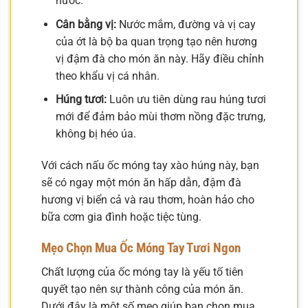
nước.
Cân bằng vị:
Nước mắm, đường và vị cay
của ớt là bộ ba quan trọng tạo nên hương
vị đậm đà cho món ăn này. Hãy điều chỉnh
theo khẩu vị cá nhân.
Húng tươi:
Luôn ưu tiên dùng rau húng tươi
mới để đảm bảo mùi thơm nồng đặc trưng,
không bị héo úa.
Với cách nấu ốc móng tay xào húng này, bạn
sẽ có ngay một món ăn hấp dẫn, đậm đà
hương vị biển cả và rau thơm, hoàn hảo cho
bữa cơm gia đình hoặc tiệc tùng.
Mẹo Chọn Mua Ốc Móng Tay Tươi Ngon
Chất lượng của ốc móng tay là yếu tố tiên
quyết tạo nên sự thành công của món ăn.
Dưới đây là một số mẹo giúp bạn chọn mua