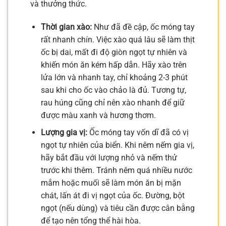
và thưởng thức.
Thời gian xào:
Như đã đề cập, ốc móng tay
rất nhanh chín. Việc xào quá lâu sẽ làm thịt
ốc bị dai, mất đi độ giòn ngọt tự nhiên và
khiến món ăn kém hấp dẫn. Hãy xào trên
lửa lớn và nhanh tay, chỉ khoảng 2-3 phút
sau khi cho ốc vào chảo là đủ. Tương tự,
rau húng cũng chỉ nên xào nhanh để giữ
được màu xanh và hương thơm.
Lượng gia vị:
Ốc móng tay vốn dĩ đã có vị
ngọt tự nhiên của biển. Khi nêm nếm gia vị,
hãy bắt đầu với lượng nhỏ và nếm thử
trước khi thêm. Tránh nêm quá nhiều nước
mắm hoặc muối sẽ làm món ăn bị mặn
chát, lấn át đi vị ngọt của ốc. Đường, bột
ngọt (nếu dùng) và tiêu cần được cân bằng
để tạo nên tổng thể hài hòa.