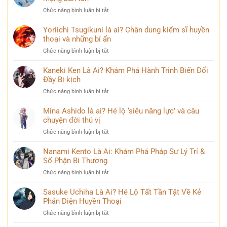
biết
ở
Chức năng bình luận bị tắt
về
Loạt
Mai
99+
Yoriichi Tsugikuni là ai? Chân dung kiếm sĩ huyền
Phương
ảnh
thoại và những bí ẩn
Thúy
Lý
sau
ở
Chức năng bình luận bị tắt
Nhã
nhiều
Yoriichi
Kỳ
năm
Tsugikuni
Kaneki Ken Là Ai? Khám Phá Hành Trình Biến Đổi
mới
đăng
là
Đầy Bi kịch
nhất
quang
ai?
khiến
ở
Chức năng bình luận bị tắt
Chân
cộng
Kaneki
dung
đồng
Ken
Mina Ashido là ai? Hé lộ ‘siêu năng lực’ và câu
kiếm
mạng
Là
chuyện đời thú vị
sĩ
bàn
Ai?
huyền
tán
ở
Chức năng bình luận bị tắt
Khám
thoại
Mina
Phá
và
Ashido
Nanami Kento Là Ai: Khám Phá Pháp Sư Lý Trí &
Hành
những
là
Số Phận Bi Thương
Trình
bí
ai?
Biến
ẩn
ở
Chức năng bình luận bị tắt
Hé
Đổi
Nanami
lộ
Đầy
Kento
Sasuke Uchiha Là Ai? Hé Lộ Tất Tần Tật Về Kẻ
‘siêu
Bi
Là
Phản Diện Huyền Thoại
năng
kịch
Ai:
lực’
ở
Chức năng bình luận bị tắt
Khám
và
Sasuke
Phá
câu