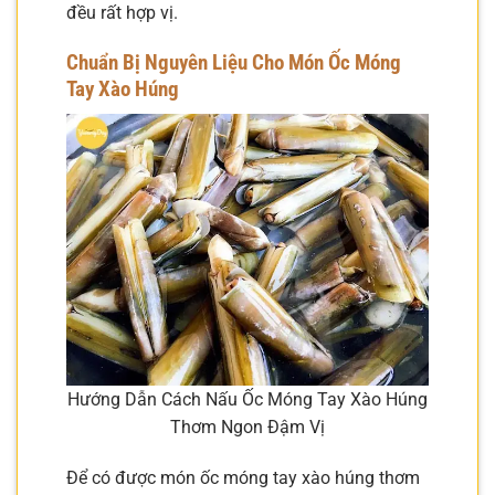
đều rất hợp vị.
Chuẩn Bị Nguyên Liệu Cho Món Ốc Móng
Tay Xào Húng
Hướng Dẫn Cách Nấu Ốc Móng Tay Xào Húng
Thơm Ngon Đậm Vị
Để có được món ốc móng tay xào húng thơm