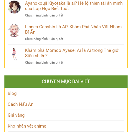
Uchiha
Ayanokouji Kiyotaka là ai? Hé lộ thiên tài ẩn mình
Pháp
chuyện
Là
của Lớp Học Biết Tuốt
Sư
đời
Ai?
Lý
thú
ở
Chức năng bình luận bị tắt
Hé
Trí
vị
Ayanokouji
Lộ
&
Kiyotaka
Linnea Genshin Là Ai? Khám Phá Nhân Vật Nham
Tất
Số
là
Bí Ẩn
Tần
Phận
ai?
Tật
Bi
ở
Chức năng bình luận bị tắt
Hé
Về
Thương
Linnea
lộ
Kẻ
Genshin
Khám phá Momoo Ayase: Ai là Ai trong Thế giới
thiên
Phản
Là
Siêu nhiên?
tài
Diện
Ai?
ẩn
Huyền
ở
Chức năng bình luận bị tắt
Khám
mình
Thoại
Khám
Phá
của
phá
Nhân
Lớp
Momoo
Vật
Học
CHUYÊN MỤC BÀI VIẾT
Ayase:
Nham
Biết
Ai
Bí
Tuốt
là
Blog
Ẩn
Ai
trong
Cách Nấu Ăn
Thế
giới
Giá vàng
Siêu
nhiên?
Kho nhân vật anime