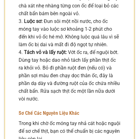
chà xát nhẹ nhàng từng con ốc để loại bỏ các
chất bẩn bám bên ngoài vỏ.
3.
Luộc sơ:
Đun sôi một nồi nước, cho ốc
móng tay vào luộc sơ khoảng 1-2 phút cho
đến khi vỏ ốc hé mở. Không luộc quá lâu vì sẽ
làm ốc bị dai và mất đi độ ngọt tự nhiên.
4.
Tách vỏ và lấy ruột:
Vớt ốc ra, để nguội bớt.
Dùng tay hoặc dao nhỏ tách lấy phần thịt ốc
ra khỏi vỏ. Bỏ đi phần ruột đen (nếu có) và
phần sợi màu đen chạy dọc thân ốc, đây là
phần dạ dày và đường ruột của ốc chứa nhiều
chất bẩn. Rửa sạch thịt ốc một lần nữa dưới
vòi nước.
Sơ Chế Các Nguyên Liệu Khác
Trong khi chờ ốc móng tay nhả cát hoặc nguội
để sơ chế thịt, bạn có thể chuẩn bị các nguyên
liệu còn lại.