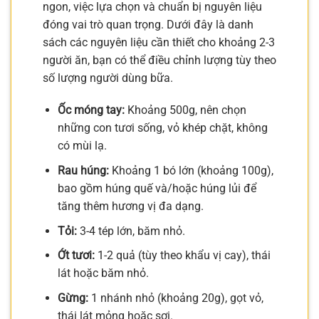
ngon, việc lựa chọn và chuẩn bị nguyên liệu
đóng vai trò quan trọng. Dưới đây là danh
sách các nguyên liệu cần thiết cho khoảng 2-3
người ăn, bạn có thể điều chỉnh lượng tùy theo
số lượng người dùng bữa.
Ốc móng tay:
Khoảng 500g, nên chọn
những con tươi sống, vỏ khép chặt, không
có mùi lạ.
Rau húng:
Khoảng 1 bó lớn (khoảng 100g),
bao gồm húng quế và/hoặc húng lủi để
tăng thêm hương vị đa dạng.
Tỏi:
3-4 tép lớn, băm nhỏ.
Ớt tươi:
1-2 quả (tùy theo khẩu vị cay), thái
lát hoặc băm nhỏ.
Gừng:
1 nhánh nhỏ (khoảng 20g), gọt vỏ,
thái lát mỏng hoặc sợi.