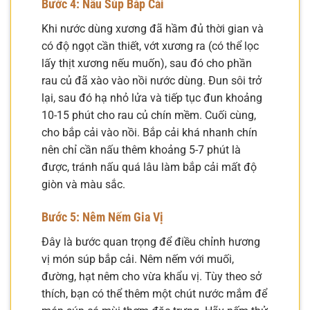
Bước 4: Nấu Súp Bắp Cải
Khi nước dùng xương đã hầm đủ thời gian và
có độ ngọt cần thiết, vớt xương ra (có thể lọc
lấy thịt xương nếu muốn), sau đó cho phần
rau củ đã xào vào nồi nước dùng. Đun sôi trở
lại, sau đó hạ nhỏ lửa và tiếp tục đun khoảng
10-15 phút cho rau củ chín mềm. Cuối cùng,
cho bắp cải vào nồi. Bắp cải khá nhanh chín
nên chỉ cần nấu thêm khoảng 5-7 phút là
được, tránh nấu quá lâu làm bắp cải mất độ
giòn và màu sắc.
Bước 5: Nêm Nếm Gia Vị
Đây là bước quan trọng để điều chỉnh hương
vị món súp bắp cải. Nêm nếm với muối,
đường, hạt nêm cho vừa khẩu vị. Tùy theo sở
thích, bạn có thể thêm một chút nước mắm để