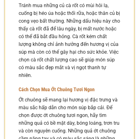
Tránh mua những củ cà rốt có mùi hôi lạ,
cuống bị héo úa hoặc thối rữa, hoặc thân củ bị
cong vẹo bất thường. Những dấu hiệu này cho
thấy cà rốt đã để lâu ngày, bị mất nước hoặc
có thể đã bắt đầu hỏng. Cà rốt kém chất
lượng không chỉ ảnh hưởng đến hương vị của
súp mà còn có thể gây hại cho sức khỏe. Việc
chọn cà rốt chất lượng cao sẽ giúp món súp
có màu sắc đẹp mắt và vị ngọt thanh tự
nhiên.
Cách Chọn Mua Ớt Chuông Tươi Ngon
Ớt chuông sẽ mang lại hương vị đặc trưng và
màu sắc hấp dẫn cho món súp bắp cải. Để
chọn được ớt chuông tươi ngon, hãy tìm
những quả có bề mặt dày, bóng loáng, trơn tru
và còn nguyên cuống. Những quả ớt chuông
cầm nặng tay và có màu sắc sáng là những