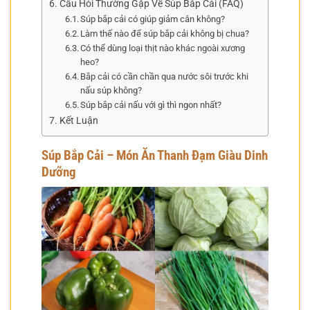
Câu Hỏi Thường Gặp Về Súp Bắp Cải (FAQ)
Súp bắp cải có giúp giảm cân không?
Làm thế nào để súp bắp cải không bị chua?
Có thể dùng loại thịt nào khác ngoài xương
heo?
Bắp cải có cần chần qua nước sôi trước khi
nấu súp không?
Súp bắp cải nấu với gì thì ngon nhất?
Kết Luận
Súp Bắp Cải – Món Ăn Thanh Đạm Giàu Dinh
Dưỡng