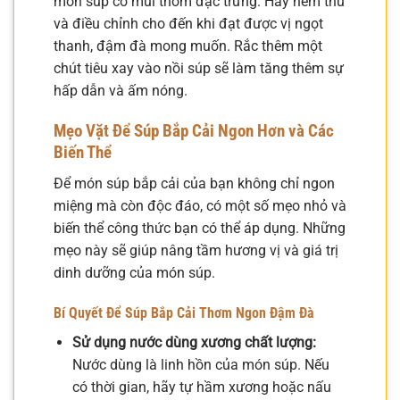
món súp có mùi thơm đặc trưng. Hãy nếm thử
và điều chỉnh cho đến khi đạt được vị ngọt
thanh, đậm đà mong muốn. Rắc thêm một
chút tiêu xay vào nồi súp sẽ làm tăng thêm sự
hấp dẫn và ấm nóng.
Mẹo Vặt Để Súp Bắp Cải Ngon Hơn và Các
Biến Thể
Để món súp bắp cải của bạn không chỉ ngon
miệng mà còn độc đáo, có một số mẹo nhỏ và
biến thể công thức bạn có thể áp dụng. Những
mẹo này sẽ giúp nâng tầm hương vị và giá trị
dinh dưỡng của món súp.
Bí Quyết Để Súp Bắp Cải Thơm Ngon Đậm Đà
Sử dụng nước dùng xương chất lượng:
Nước dùng là linh hồn của món súp. Nếu
có thời gian, hãy tự hầm xương hoặc nấu