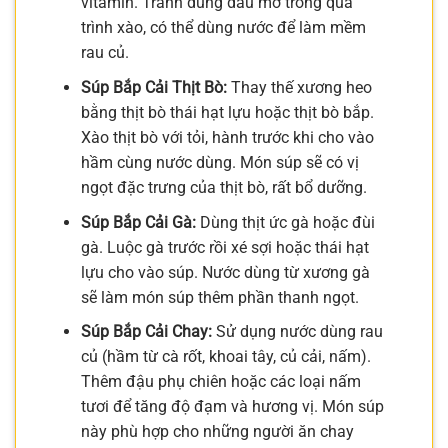
vitamin. Tránh dùng dầu mỡ trong quá
trình xào, có thể dùng nước để làm mềm
rau củ.
Súp Bắp Cải Thịt Bò:
Thay thế xương heo
bằng thịt bò thái hạt lựu hoặc thịt bò bắp.
Xào thịt bò với tỏi, hành trước khi cho vào
hầm cùng nước dùng. Món súp sẽ có vị
ngọt đặc trưng của thịt bò, rất bổ dưỡng.
Súp Bắp Cải Gà:
Dùng thịt ức gà hoặc đùi
gà. Luộc gà trước rồi xé sợi hoặc thái hạt
lựu cho vào súp. Nước dùng từ xương gà
sẽ làm món súp thêm phần thanh ngọt.
Súp Bắp Cải Chay:
Sử dụng nước dùng rau
củ (hầm từ cà rốt, khoai tây, củ cải, nấm).
Thêm đậu phụ chiên hoặc các loại nấm
tươi để tăng độ đạm và hương vị. Món súp
này phù hợp cho những người ăn chay