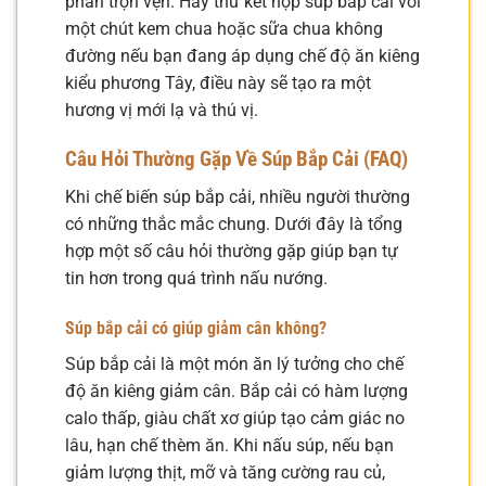
phần trọn vẹn. Hãy thử kết hợp súp bắp cải với
một chút kem chua hoặc sữa chua không
đường nếu bạn đang áp dụng chế độ ăn kiêng
kiểu phương Tây, điều này sẽ tạo ra một
hương vị mới lạ và thú vị.
Câu Hỏi Thường Gặp Về Súp Bắp Cải (FAQ)
Khi chế biến súp bắp cải, nhiều người thường
có những thắc mắc chung. Dưới đây là tổng
hợp một số câu hỏi thường gặp giúp bạn tự
tin hơn trong quá trình nấu nướng.
Súp bắp cải có giúp giảm cân không?
Súp bắp cải là một món ăn lý tưởng cho chế
độ ăn kiêng giảm cân. Bắp cải có hàm lượng
calo thấp, giàu chất xơ giúp tạo cảm giác no
lâu, hạn chế thèm ăn. Khi nấu súp, nếu bạn
giảm lượng thịt, mỡ và tăng cường rau củ,