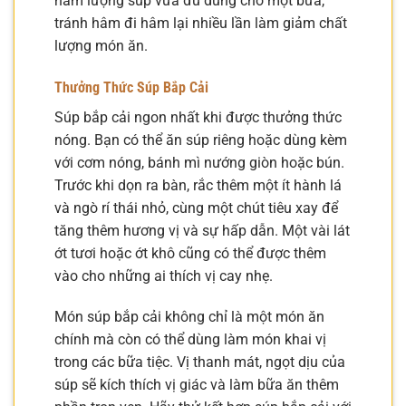
hâm lượng súp vừa đủ dùng cho một bữa,
tránh hâm đi hâm lại nhiều lần làm giảm chất
lượng món ăn.
Thưởng Thức Súp Bắp Cải
Súp bắp cải ngon nhất khi được thưởng thức
nóng. Bạn có thể ăn súp riêng hoặc dùng kèm
với cơm nóng, bánh mì nướng giòn hoặc bún.
Trước khi dọn ra bàn, rắc thêm một ít hành lá
và ngò rí thái nhỏ, cùng một chút tiêu xay để
tăng thêm hương vị và sự hấp dẫn. Một vài lát
ớt tươi hoặc ớt khô cũng có thể được thêm
vào cho những ai thích vị cay nhẹ.
Món súp bắp cải không chỉ là một món ăn
chính mà còn có thể dùng làm món khai vị
trong các bữa tiệc. Vị thanh mát, ngọt dịu của
súp sẽ kích thích vị giác và làm bữa ăn thêm