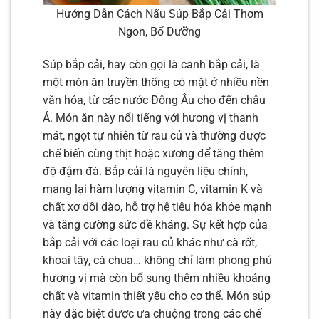
Hướng Dẫn Cách Nấu Súp Bắp Cải Thơm
Ngon, Bổ Dưỡng
Súp bắp cải, hay còn gọi là canh bắp cải, là
một món ăn truyền thống có mặt ở nhiều nền
văn hóa, từ các nước Đông Âu cho đến châu
Á. Món ăn này nổi tiếng với hương vị thanh
mát, ngọt tự nhiên từ rau củ và thường được
chế biến cùng thịt hoặc xương để tăng thêm
độ đậm đà. Bắp cải là nguyên liệu chính,
mang lại hàm lượng vitamin C, vitamin K và
chất xơ dồi dào, hỗ trợ hệ tiêu hóa khỏe mạnh
và tăng cường sức đề kháng. Sự kết hợp của
bắp cải với các loại rau củ khác như cà rốt,
khoai tây, cà chua… không chỉ làm phong phú
hương vị mà còn bổ sung thêm nhiều khoáng
chất và vitamin thiết yếu cho cơ thể. Món súp
này đặc biệt được ưa chuộng trong các chế