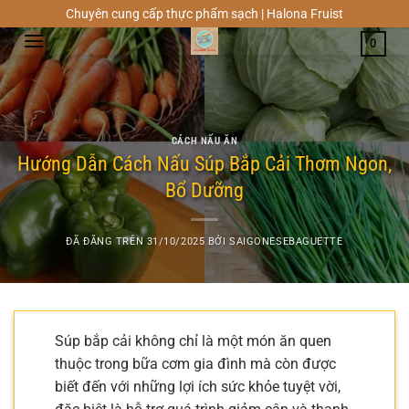
Chuyển
Chuyên cung cấp thực phẩm sạch | Halona Fruist
đến
0
nội
dung
CÁCH NẤU ĂN
Hướng Dẫn Cách Nấu Súp Bắp Cải Thơm Ngon,
Bổ Dưỡng
ĐÃ ĐĂNG TRÊN
31/10/2025
BỞI
SAIGONESEBAGUETTE
Súp bắp cải không chỉ là một món ăn quen
thuộc trong bữa cơm gia đình mà còn được
biết đến với những lợi ích sức khỏe tuyệt vời,