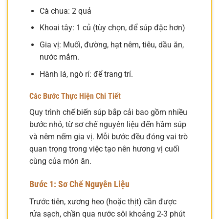
Cà chua: 2 quả
Khoai tây: 1 củ (tùy chọn, để súp đặc hơn)
Gia vị: Muối, đường, hạt nêm, tiêu, dầu ăn,
nước mắm.
Hành lá, ngò rí: để trang trí.
Các Bước Thực Hiện Chi Tiết
Quy trình chế biến súp bắp cải bao gồm nhiều
bước nhỏ, từ sơ chế nguyên liệu đến hầm súp
và nêm nếm gia vị. Mỗi bước đều đóng vai trò
quan trọng trong việc tạo nên hương vị cuối
cùng của món ăn.
Bước 1: Sơ Chế Nguyên Liệu
Trước tiên, xương heo (hoặc thịt) cần được
rửa sạch, chần qua nước sôi khoảng 2-3 phút