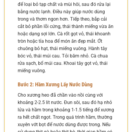
để loại bỏ tạp chất và mùi hôi, sau đó rửa lại
bằng nước lạnh. Điều này giúp nước dùng
trong và thơm ngon hơn. Tiếp theo, bắp cải
cắt bỏ phần lõi cứng, thái thành miếng vừa ăn
hoặc dạng sợi lớn. Cà rốt gọt vỏ, thái khoanh
tròn hoặc tỉa hoa để món ăn đẹp mắt. Ớt
chuông bỏ hạt, thái miếng vuông. Hành tây
bóc vỏ, thái múi cau. Tỏi băm nhỏ. Cà chua
rửa sạch, bổ múi cau. Khoai tây gọt vỏ, thái
miếng vuông.
Bước 2: Hầm Xương Lấy Nước Dùng
Cho xương heo đã chần vào nồi cùng với
khoảng 2-2.5 lít nước. Đun sôi, sau đó hạ nhỏ
lửa và hầm trong khoảng 1-1.5 tiếng để xương
ra hết chất ngọt. Trong quá trình hầm, thường
xuyên vớt bọt để nước dùng được trong. Nếu
sử dụng thịt gà hoặc thịt bò, thời gian hầm có