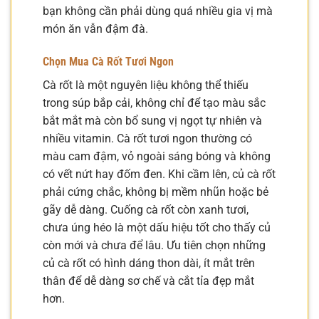
bạn không cần phải dùng quá nhiều gia vị mà
món ăn vẫn đậm đà.
Chọn Mua Cà Rốt Tươi Ngon
Cà rốt là một nguyên liệu không thể thiếu
trong súp bắp cải, không chỉ để tạo màu sắc
bắt mắt mà còn bổ sung vị ngọt tự nhiên và
nhiều vitamin. Cà rốt tươi ngon thường có
màu cam đậm, vỏ ngoài sáng bóng và không
có vết nứt hay đốm đen. Khi cầm lên, củ cà rốt
phải cứng chắc, không bị mềm nhũn hoặc bẻ
gãy dễ dàng. Cuống cà rốt còn xanh tươi,
chưa úng héo là một dấu hiệu tốt cho thấy củ
còn mới và chưa để lâu. Ưu tiên chọn những
củ cà rốt có hình dáng thon dài, ít mắt trên
thân để dễ dàng sơ chế và cắt tỉa đẹp mắt
hơn.