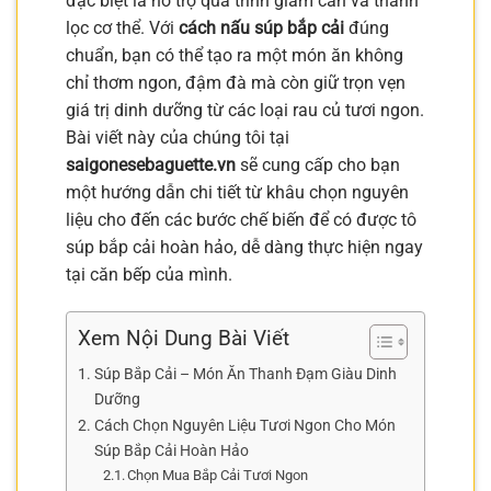
đặc biệt là hỗ trợ quá trình giảm cân và thanh
lọc cơ thể. Với
cách nấu súp bắp cải
đúng
chuẩn, bạn có thể tạo ra một món ăn không
chỉ thơm ngon, đậm đà mà còn giữ trọn vẹn
giá trị dinh dưỡng từ các loại rau củ tươi ngon.
Bài viết này của chúng tôi tại
saigonesebaguette.vn
sẽ cung cấp cho bạn
một hướng dẫn chi tiết từ khâu chọn nguyên
liệu cho đến các bước chế biến để có được tô
súp bắp cải hoàn hảo, dễ dàng thực hiện ngay
tại căn bếp của mình.
Xem Nội Dung Bài Viết
Súp Bắp Cải – Món Ăn Thanh Đạm Giàu Dinh
Dưỡng
Cách Chọn Nguyên Liệu Tươi Ngon Cho Món
Súp Bắp Cải Hoàn Hảo
Chọn Mua Bắp Cải Tươi Ngon