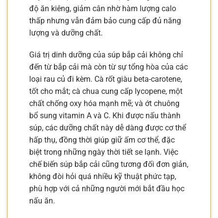
độ ăn kiêng, giảm cân nhờ hàm lượng calo
thấp nhưng vẫn đảm bảo cung cấp đủ năng
lượng và dưỡng chất.
Giá trị dinh dưỡng của súp bắp cải không chỉ
đến từ bắp cải mà còn từ sự tổng hòa của các
loại rau củ đi kèm. Cà rốt giàu beta-carotene,
tốt cho mắt; cà chua cung cấp lycopene, một
chất chống oxy hóa mạnh mẽ; và ớt chuông
bổ sung vitamin A và C. Khi được nấu thành
súp, các dưỡng chất này dễ dàng được cơ thể
hấp thụ, đồng thời giúp giữ ấm cơ thể, đặc
biệt trong những ngày thời tiết se lạnh. Việc
chế biến súp bắp cải cũng tương đối đơn giản,
không đòi hỏi quá nhiều kỹ thuật phức tạp,
phù hợp với cả những người mới bắt đầu học
nấu ăn.