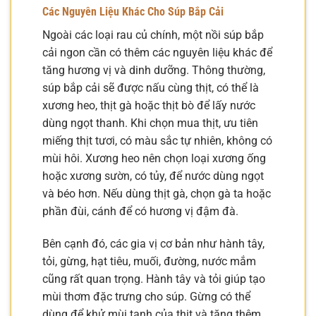
Các Nguyên Liệu Khác Cho Súp Bắp Cải
Ngoài các loại rau củ chính, một nồi súp bắp
cải ngon cần có thêm các nguyên liệu khác để
tăng hương vị và dinh dưỡng. Thông thường,
súp bắp cải sẽ được nấu cùng thịt, có thể là
xương heo, thịt gà hoặc thịt bò để lấy nước
dùng ngọt thanh. Khi chọn mua thịt, ưu tiên
miếng thịt tươi, có màu sắc tự nhiên, không có
mùi hôi. Xương heo nên chọn loại xương ống
hoặc xương sườn, có tủy, để nước dùng ngọt
và béo hơn. Nếu dùng thịt gà, chọn gà ta hoặc
phần đùi, cánh để có hương vị đậm đà.
Bên cạnh đó, các gia vị cơ bản như hành tây,
tỏi, gừng, hạt tiêu, muối, đường, nước mắm
cũng rất quan trọng. Hành tây và tỏi giúp tạo
mùi thơm đặc trưng cho súp. Gừng có thể
dùng để khử mùi tanh của thịt và tăng thêm