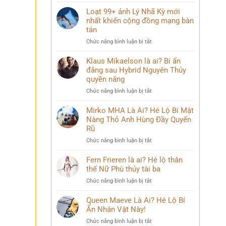
Điều
mang
bỏ
ít
Loạt 99+ ảnh Lý Nhã Kỳ mới
nhiều
qua
ai
nhất khiến cộng đồng mạng bàn
cảm
biết
xúc
tán
về
khó
ở
Chức năng bình luận bị tắt
Mai
diễn
Loạt
Phương
tả
99+
Klaus Mikaelson là ai? Bí ẩn
Thúy
ảnh
đằng sau Hybrid Nguyên Thủy
sau
Lý
nhiều
quyền năng
Nhã
năm
ở
Chức năng bình luận bị tắt
Kỳ
đăng
Klaus
mới
quang
Mikaelson
Mirko MHA Là Ai? Hé Lộ Bí Mật
nhất
là
Nàng Thỏ Anh Hùng Đầy Quyến
khiến
ai?
cộng
Rũ
Bí
đồng
ở
Chức năng bình luận bị tắt
ẩn
mạng
Mirko
đằng
bàn
MHA
Fern Frieren là ai? Hé lộ thân
sau
tán
Là
thế Nữ Phù thủy tài ba
Hybrid
Ai?
Nguyên
ở
Chức năng bình luận bị tắt
Hé
Thủy
Fern
Lộ
quyền
Frieren
Queen Maeve Là Ai? Hé Lộ Bí
Bí
năng
là
Ẩn Nhân Vật Này!
Mật
ai?
Nàng
ở
Chức năng bình luận bị tắt
Hé
Thỏ