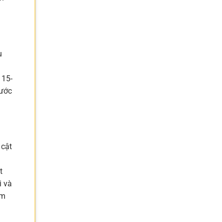
u
 15-
nước
 cật
t
i và
ảm