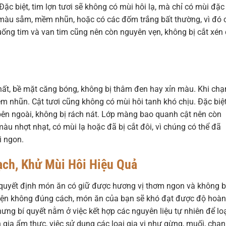
ặc biệt, tim lợn tươi sẽ không có mùi hôi lạ, mà chỉ có mùi đặc
 màu sẫm, mềm nhũn, hoặc có các đốm trắng bất thường, vì đó 
Cuống tim và van tim cũng nên còn nguyên vẹn, không bị cắt xén
ất, bề mặt căng bóng, không bị thâm đen hay xỉn màu. Khi ch
ềm nhũn. Cật tươi cũng không có mùi hôi tanh khó chịu. Đặc biệt
ên ngoài, không bị rách nát. Lớp màng bao quanh cật nên còn
màu nhợt nhạt, có mùi lạ hoặc đã bị cắt đôi, vì chúng có thể đã
i ngon.
ạch, Khử Mùi Hôi Hiệu Quả
, quyết định món ăn có giữ được hương vị thơm ngon và không b
iện không đúng cách, món ăn của bạn sẽ khó đạt được độ hoàn
ng bí quyết nằm ở việc kết hợp các nguyên liệu tự nhiên để lo
gia ẩm thực, việc sử dụng các loại gia vị như gừng, muối, cha