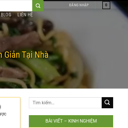
0
ĐĂNG NHẬP
BLOG
LIÊN HỆ
 Giản Tại Nhà
ị
ược
BÀI VIẾT – KINH NGHIỆM