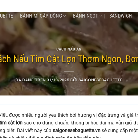
GUETTE
BÁNH MÌ CẤP ĐÔNG
BÁNH NGỌT
SANDWICH
CÁCH NẤU ĂN
ch Nấu Tim Cật Lợn Thơm Ngon, Đơn
ĐÃ ĐĂNG TRÊN
31/10/2025
BỞI
SAIGONESEBAGUETTE
ệt, được nhiều người yêu thích bởi hương vị đặc trưng và giá tr
tim cật lợn
sao cho đúng chuẩn, không bị hôi, dai mà vẫn giữ đ
ng biết. Bài viết này của
saigonesebaguette.vn
sẽ cung cấp một