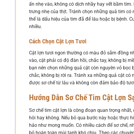
ấn nhẹ vào, không có dịch nhầy hay vết bầm tím. Đ
trưng nhẹ của thịt. Tránh chọn những quả tim có
thể là dấu hiệu của tim đã để lâu hoặc bị bệnh. 
nhiều.
Cách Chọn Cật Lợn Tươi
Cật lợn tươi ngon thường có màu đỏ sẫm đồng nh
vào, cật phải có độ đàn hồi, chắc tay, không bị m
bạn nên chọn những quả cật còn nguyên vỏ bọc b
chắc, không bị rời ra. Tránh xa những quả cật có 
được sơ chế từ lâu và không còn đảm bảo độ tươ
Hướng Dẫn Sơ Chế Tim Cật Lợn S
Sơ chế tim cật lợn là công đoạn quan trọng nhất
hôi hay không. Nếu bỏ qua bước này hoặc thực h
hảo như mong muốn. Có nhiều cách để sơ chế, như
bỏ hoàn toàn mùi tanh khó chịu. Theo các chuyên 