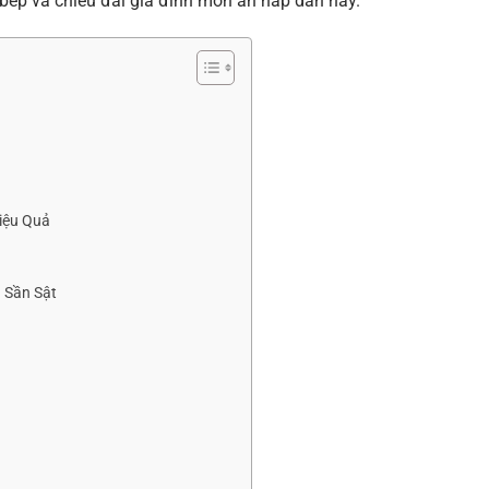
o bếp và chiêu đãi gia đình món ăn hấp dẫn này.
iệu Quả
 Sần Sật