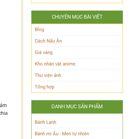
Queen
lộ
Anh
Maeve
thân
Hùng
Là
thế
Đầy
CHUYÊN MỤC BÀI VIẾT
Ai?
Nữ
Quyến
Hé
Phù
Rũ
Lộ
Blog
thủy
Bí
tài
Ẩn
Cách Nấu Ăn
ba
Nhân
Vật
Giá vàng
Này!
Kho nhân vật anime
Thư viện ảnh
à
Tổng hợp
 đảm
DANH MỤC SẢN PHẨM
chia
Bánh Lạnh
Bánh mì Âu - Men tự nhiên