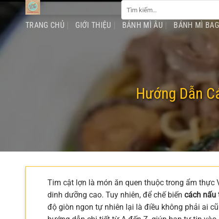
Tìm
Chuyển
kiếm:
đến
TRANG CHỦ
GIỚI THIỆU
BÁNH MÌ ÂU
BÁNH MÌ BA
nội
dung
Hướng Dẫn Cá
Tim cật lợn là món ăn quen thuộc trong ẩm thực Vi
dinh dưỡng cao. Tuy nhiên, để chế biến
cách nấu 
độ giòn ngon tự nhiên lại là điều không phải ai cũ