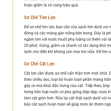
hoặc giấm là vô cùng hiệu quả.
Sơ Chế Tim Lợn
Để sơ chế tim lợn, bạn cần rửa sạch tim dưới vòi
đông và các màng gân trắng bên trong. Đây là ph
ngâm tim với nước muối pha loãng có thêm vài l
20 phút. Gừng, giấm và chanh có tác dụng khử mùi 
lạnh cho đến khi không còn mùi hôi nữa. Để tim rá
Sơ Chế Cật Lợn
Cật lợn cần được sơ chế cẩn thận hơn một chút. Đ
theo chiều dọc, loại bỏ hoàn toàn phần màng trắ
gây ra mùi khai đặc trưng của cật. Tiếp theo, bóp c
trong hỗn hợp nước có pha gừng đập dập, rượu t
làm cật giòn hơn. Rửa lại cật thật sạch dưới vòi
bảo cật sạch hoàn toàn sẽ giúp món ăn thơm ngon