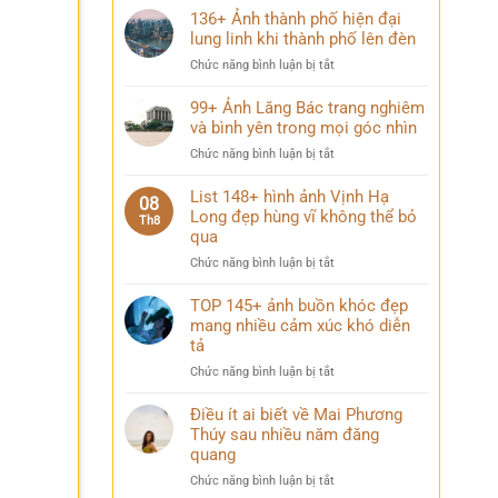
136+ Ảnh thành phố hiện đại
lung linh khi thành phố lên đèn
ở
Chức năng bình luận bị tắt
136+
Ảnh
99+ Ảnh Lăng Bác trang nghiêm
thành
và bình yên trong mọi góc nhìn
phố
ở
Chức năng bình luận bị tắt
hiện
99+
đại
Ảnh
List 148+ hình ảnh Vịnh Hạ
lung
08
Lăng
Long đẹp hùng vĩ không thể bỏ
linh
Th8
Bác
qua
khi
trang
thành
ở
Chức năng bình luận bị tắt
nghiêm
phố
List
và
lên
148+
TOP 145+ ảnh buồn khóc đẹp
bình
đèn
hình
mang nhiều cảm xúc khó diễn
yên
ảnh
trong
tả
Vịnh
mọi
ở
Chức năng bình luận bị tắt
Hạ
góc
TOP
Long
nhìn
145+
Điều ít ai biết về Mai Phương
đẹp
ảnh
Thúy sau nhiều năm đăng
hùng
buồn
vĩ
quang
khóc
không
ở
Chức năng bình luận bị tắt
đẹp
thể