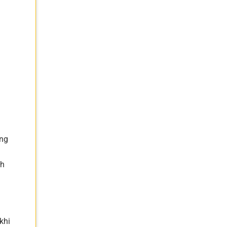
ông
.
ch
khi