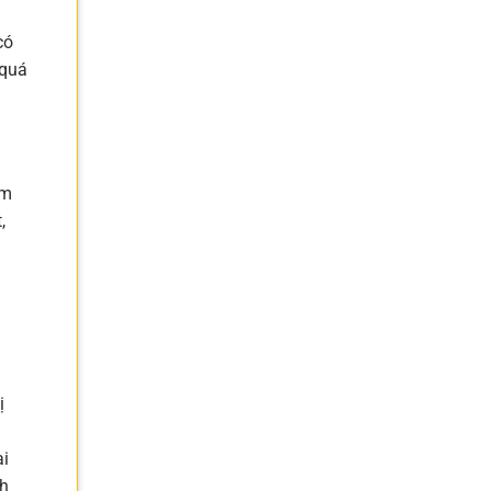
có
 quá
ạm
,
ị
ại
nh