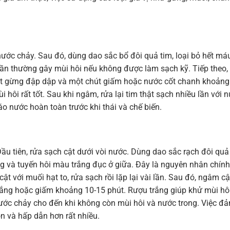
 nước chảy. Sau đó, dùng dao sắc bổ đôi quả tim, loại bỏ hết má
ần thường gây mùi hôi nếu không được làm sạch kỹ. Tiếp theo,
át gừng đập dập và một chút giấm hoặc nước cốt chanh khoảng
hôi rất tốt. Sau khi ngâm, rửa lại tim thật sạch nhiều lần với 
o nước hoàn toàn trước khi thái và chế biến.
ầu tiên, rửa sạch cật dưới vòi nước. Dùng dao sắc rạch đôi quả
ng và tuyến hôi màu trắng đục ở giữa. Đây là nguyên nhân chính
ật với muối hạt to, rửa sạch rồi lặp lại vài lần. Sau đó, ngâm cậ
rắng hoặc giấm khoảng 10-15 phút. Rượu trắng giúp khử mùi hô
 nước chảy cho đến khi không còn mùi hôi và nước trong. Việc đ
 và hấp dẫn hơn rất nhiều.