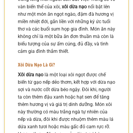
vàn biến thể của xôi,
xôi dừa nạo
nổi bật lên
như một món ăn ngọt ngào, đậm đà hương vị
miền nhiệt đới, gắn liền với những ký ức tuổi
thơ và các buổi sum họp gia đình. Món ăn này
không chỉ là một bữa ăn đơn thuần mà còn là
biểu tượng của sự ấm cúng, đủ đầy, và tình
cảm gia đình thắm thiết.
Xôi Dừa Nạo Là Gì?
Xôi dừa nạo
là một loại xôi ngọt được chế
biến từ gạo nếp dẻo thơm, kết hợp với dừa nạo
sợi và nước cốt dừa béo ngậy. Đôi khi, người
ta còn thêm đậu xanh hoặc hạt sen để tăng
thêm hương vị và giá trị dinh dưỡng. Món xôi
này thường có màu trắng ngà tự nhiên của
nếp và dừa, đôi khi được nhuộm thêm màu lá
dứa xanh tươi hoặc màu gấc đỏ cam rực rỡ.