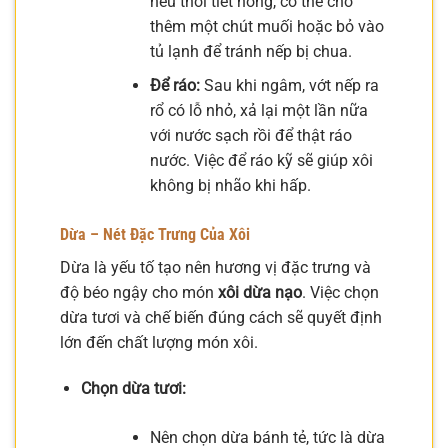
nếu thời tiết nóng, có thể cho
thêm một chút muối hoặc bỏ vào
tủ lạnh để tránh nếp bị chua.
Để ráo:
Sau khi ngâm, vớt nếp ra
rổ có lỗ nhỏ, xả lại một lần nữa
với nước sạch rồi để thật ráo
nước. Việc để ráo kỹ sẽ giúp xôi
không bị nhão khi hấp.
Dừa – Nét Đặc Trưng Của Xôi
Dừa là yếu tố tạo nên hương vị đặc trưng và
độ béo ngậy cho món
xôi dừa nạo
. Việc chọn
dừa tươi và chế biến đúng cách sẽ quyết định
lớn đến chất lượng món xôi.
Chọn dừa tươi:
Nên chọn dừa bánh tẻ, tức là dừa