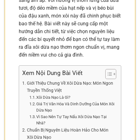
sáng ấm áp. Với hương vị thơm lừng của dừa
tươi, độ dẻo mềm của hạt nếp và vị béo bùi
của đậu xanh, món xôi này đã chinh phục biết
bao thế hệ. Bài viết này sẽ cung cấp một
hướng dẫn chi tiết, từ việc chọn nguyên liệu
đến các bí quyết nhỏ để bạn có thể tự tay làm
ra đĩa xôi dừa nạo thơm ngon chuẩn vị, mang
đến niềm vui cho cả gia đình.
Xem Nội Dung Bài Viết
Giới Thiệu Chung Về Xôi Dừa Nạo: Món Ngon
Truyền Thống Việt
Xôi Dừa Nạo Là Gì?
Giá Trị Văn Hóa Và Dinh Dưỡng Của Món Xôi
Dừa Nạo
Vì Sao Nên Tự Tay Nấu Xôi Dừa Nạo Tại
Nhà?
Chuẩn Bị Nguyên Liệu Hoàn Hảo Cho Món
Xôi Dừa Nạo