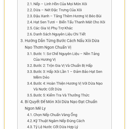
Nếp – Linh Hồn Của Mọi Món Xôi
Dừa – Nét Đặc Trưng Của Xôi
Đậu Xanh – Tăng Thêm Hương Vị Béo Bùi
Hạt Sen Tươi – Biến Tấu Thanh Mát Cho Xôi
Các Gia Vị Phụ Trợ Khác
Danh Sách Nguyên Liệu Chi Tiết
Hướng Dẫn Từng Bước Cách Nấu Xôi Dừa
Nạo Thơm Ngon Chuẩn Vị
Bước 1: Sơ Chế Nguyên Liệu – Nền Tảng
Của Hương Vị
Bước 2: Trộn Gia Vị Và Chuẩn Bị Hấp
Bước 3: Hấp Xôi Lần 1 – Đảm Bảo Hạt Sen
Mềm Dẻo
Bước 4: Hoàn Thiện Hương Vị Với Dừa Nạo
Và Nước Cốt Dừa
Bước 5: Kiểm Tra Và Thưởng Thức
Bí Quyết Để Món Xôi Dừa Nạo Đạt Chuẩn
Ngon Mê Ly
Chọn Nếp Chuẩn Vàng Ống
Kỹ Thuật Ngâm Nếp Đúng Cách
Tỷ Lệ Nước Cốt Dừa Hợp Lý