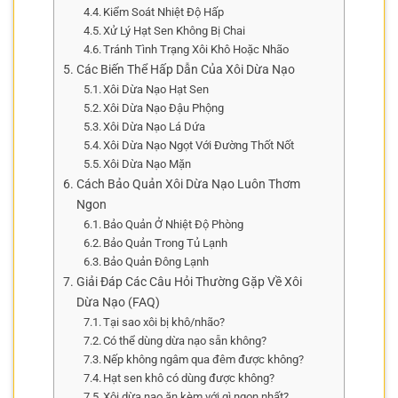
Kiểm Soát Nhiệt Độ Hấp
Xử Lý Hạt Sen Không Bị Chai
Tránh Tình Trạng Xôi Khô Hoặc Nhão
Các Biến Thể Hấp Dẫn Của Xôi Dừa Nạo
Xôi Dừa Nạo Hạt Sen
Xôi Dừa Nạo Đậu Phộng
Xôi Dừa Nạo Lá Dứa
Xôi Dừa Nạo Ngọt Với Đường Thốt Nốt
Xôi Dừa Nạo Mặn
Cách Bảo Quản Xôi Dừa Nạo Luôn Thơm
Ngon
Bảo Quản Ở Nhiệt Độ Phòng
Bảo Quản Trong Tủ Lạnh
Bảo Quản Đông Lạnh
Giải Đáp Các Câu Hỏi Thường Gặp Về Xôi
Dừa Nạo (FAQ)
Tại sao xôi bị khô/nhão?
Có thể dùng dừa nạo sẵn không?
Nếp không ngâm qua đêm được không?
Hạt sen khô có dùng được không?
Xôi dừa nạo ăn kèm với gì ngon nhất?