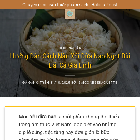
Chuyển
Chuyên cung cấp thực phẩm sạch | Halona Fruist
đến
0
nội
dung
CÁCH NẤU ĂN
Hướng Dẫn Cách Nấu Xôi Dừa Nạo Ngọt Bùi
Đãi Cả Gia Đình
ĐÃ ĐĂNG TRÊN
31/10/2025
BỞI
SAIGONESEBAGUETTE
Món
xôi dừa nạo
là một phần không thể thiếu
trong ẩm thực Việt Nam, đặc biệt vào những
dịp lễ cúng, tiệc tùng hay đơn giản là bữa