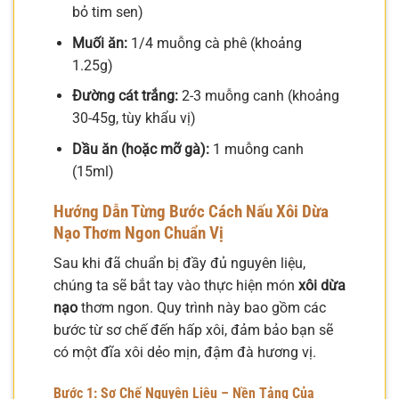
bỏ tim sen)
Muối ăn:
1/4 muỗng cà phê (khoảng
1.25g)
Đường cát trắng:
2-3 muỗng canh (khoảng
30-45g, tùy khẩu vị)
Dầu ăn (hoặc mỡ gà):
1 muỗng canh
(15ml)
Hướng Dẫn Từng Bước Cách Nấu Xôi Dừa
Nạo Thơm Ngon Chuẩn Vị
Sau khi đã chuẩn bị đầy đủ nguyên liệu,
chúng ta sẽ bắt tay vào thực hiện món
xôi dừa
nạo
thơm ngon. Quy trình này bao gồm các
bước từ sơ chế đến hấp xôi, đảm bảo bạn sẽ
có một đĩa xôi dẻo mịn, đậm đà hương vị.
Bước 1: Sơ Chế Nguyên Liệu – Nền Tảng Của