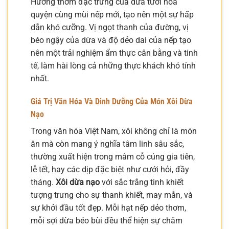
Hương thơm đặc trưng của dừa tươi hòa
quyện cùng mùi nếp mới, tạo nên một sự hấp
dẫn khó cưỡng. Vị ngọt thanh của đường, vị
béo ngậy của dừa và độ dẻo dai của nếp tạo
nên một trải nghiệm ẩm thực cân bằng và tinh
tế, làm hài lòng cả những thực khách khó tính
nhất.
Giá Trị Văn Hóa Và Dinh Dưỡng Của Món Xôi Dừa
Nạo
Trong văn hóa Việt Nam, xôi không chỉ là món
ăn mà còn mang ý nghĩa tâm linh sâu sắc,
thường xuất hiện trong mâm cỗ cúng gia tiên,
lễ tết, hay các dịp đặc biệt như cưới hỏi, đầy
tháng.
Xôi dừa nạo
với sắc trắng tinh khiết
tượng trưng cho sự thanh khiết, may mắn, và
sự khởi đầu tốt đẹp. Mỗi hạt nếp dẻo thơm,
mỗi sợi dừa béo bùi đều thể hiện sự chăm