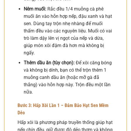
Nêm muối:
Rắc đều 1/4 muỗng cà phê
muối ăn vào hỗn hợp nếp, đậu xanh và hạt
sen. Dùng tay trộn nhẹ nhàng để muối
thấm đều vào các nguyên liệu. Muối có vai
trò làm dậy lên vị ngọt của nếp và dừa,
giúp món xôi đậm đà hơn mà không bị
ngấy.
Thêm dầu ăn (tùy chọn):
Để xôi căng bóng
và không bị dính, bạn có thể trộn thêm 1
muỗng canh dầu ăn (hoặc mỡ gà đã
thắng) vào hỗn hợp này. Trộn đều một lần
nữa.
Bước 3: Hấp Xôi Lần 1 – Đảm Bảo Hạt Sen Mềm
Dẻo
Hấp xôi là phương pháp truyền thống giúp hạt
nếp chín đều, giữ được độ dẻo thơm và không