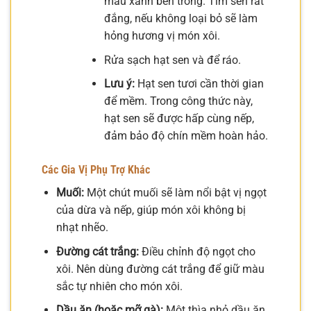
màu xanh bên trong. Tim sen rất
đắng, nếu không loại bỏ sẽ làm
hỏng hương vị món xôi.
Rửa sạch hạt sen và để ráo.
Lưu ý:
Hạt sen tươi cần thời gian
để mềm. Trong công thức này,
hạt sen sẽ được hấp cùng nếp,
đảm bảo độ chín mềm hoàn hảo.
Các Gia Vị Phụ Trợ Khác
Muối:
Một chút muối sẽ làm nổi bật vị ngọt
của dừa và nếp, giúp món xôi không bị
nhạt nhẽo.
Đường cát trắng:
Điều chỉnh độ ngọt cho
xôi. Nên dùng đường cát trắng để giữ màu
sắc tự nhiên cho món xôi.
Dầu ăn (hoặc mỡ gà):
Một thìa nhỏ dầu ăn