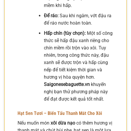
mềm khi hấp.
Để ráo:
Sau khi ngâm, vớt đậu ra
để ráo nước hoàn toàn.
Hấp chín (tùy chọn):
Một số công
thức sẽ hấp đậu xanh riêng cho
chín mềm rồi trộn vào xôi. Tuy
nhiên, trong công thức này, đậu
xanh sẽ được trộn và hấp cùng
nếp để tiết kiệm thời gian và
hương vị hòa quyện hơn.
Saigonesebaguette.vn
khuyến
nghị bạn thử phương pháp này
để đạt được kết quả tốt nhất.
Hạt Sen Tươi – Biến Tấu Thanh Mát Cho Xôi
Nếu muốn món
xôi dừa nạo
có thêm hương vị
thanh mát và chút bùi nhẹ, hạt sen là một lựa