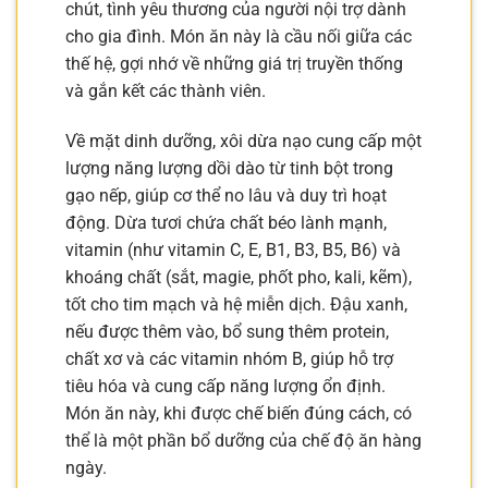
chút, tình yêu thương của người nội trợ dành
cho gia đình. Món ăn này là cầu nối giữa các
thế hệ, gợi nhớ về những giá trị truyền thống
và gắn kết các thành viên.
Về mặt dinh dưỡng, xôi dừa nạo cung cấp một
lượng năng lượng dồi dào từ tinh bột trong
gạo nếp, giúp cơ thể no lâu và duy trì hoạt
động. Dừa tươi chứa chất béo lành mạnh,
vitamin (như vitamin C, E, B1, B3, B5, B6) và
khoáng chất (sắt, magie, phốt pho, kali, kẽm),
tốt cho tim mạch và hệ miễn dịch. Đậu xanh,
nếu được thêm vào, bổ sung thêm protein,
chất xơ và các vitamin nhóm B, giúp hỗ trợ
tiêu hóa và cung cấp năng lượng ổn định.
Món ăn này, khi được chế biến đúng cách, có
thể là một phần bổ dưỡng của chế độ ăn hàng
ngày.