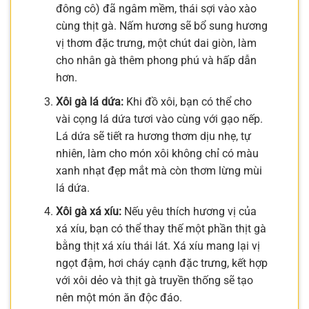
đông cô) đã ngâm mềm, thái sợi vào xào
cùng thịt gà. Nấm hương sẽ bổ sung hương
vị thơm đặc trưng, một chút dai giòn, làm
cho nhân gà thêm phong phú và hấp dẫn
hơn.
Xôi gà lá dứa:
Khi đồ xôi, bạn có thể cho
vài cọng lá dứa tươi vào cùng với gạo nếp.
Lá dứa sẽ tiết ra hương thơm dịu nhẹ, tự
nhiên, làm cho món xôi không chỉ có màu
xanh nhạt đẹp mắt mà còn thơm lừng mùi
lá dứa.
Xôi gà xá xíu:
Nếu yêu thích hương vị của
xá xíu, bạn có thể thay thế một phần thịt gà
bằng thịt xá xíu thái lát. Xá xíu mang lại vị
ngọt đậm, hơi cháy cạnh đặc trưng, kết hợp
với xôi dẻo và thịt gà truyền thống sẽ tạo
nên một món ăn độc đáo.