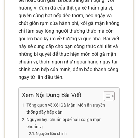
tết hoặc đơn giản là bữa sáng ấm bụng. Với
hương vị đậm đà của thịt gà xé thấm gia vị,
quyện cùng hạt nếp dẻo thơm, béo ngậy và
chút giòn rụm của hành phi, xôi gà mặn không
chỉ làm say lòng người thưởng thức mà còn
gợi lên bao ký ức về hương vị quê nhà. Bài viết
này sẽ cung cấp cho bạn công thức chi tiết và
những bí quyết để thực hiện món xôi gà mặn
chuẩn vị, thơm ngon như ngoài hàng ngay tại
chính căn bếp của mình, đảm bảo thành công
ngay từ lần đầu tiên.
Xem Nội Dung Bài Viết
Tổng quan về Xôi Gà Mặn: Món ăn truyền
thống đầy hấp dẫn
Nguyên liệu chuẩn bị để nấu xôi gà mặn
chuẩn vị
Nguyên liệu chính