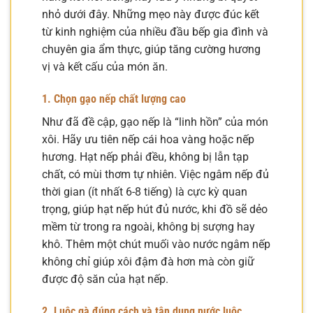
nhỏ dưới đây. Những mẹo này được đúc kết
từ kinh nghiệm của nhiều đầu bếp gia đình và
chuyên gia ẩm thực, giúp tăng cường hương
vị và kết cấu của món ăn.
1. Chọn gạo nếp chất lượng cao
Như đã đề cập, gạo nếp là “linh hồn” của món
xôi. Hãy ưu tiên nếp cái hoa vàng hoặc nếp
hương. Hạt nếp phải đều, không bị lẫn tạp
chất, có mùi thơm tự nhiên. Việc ngâm nếp đủ
thời gian (ít nhất 6-8 tiếng) là cực kỳ quan
trọng, giúp hạt nếp hút đủ nước, khi đồ sẽ dẻo
mềm từ trong ra ngoài, không bị sượng hay
khô. Thêm một chút muối vào nước ngâm nếp
không chỉ giúp xôi đậm đà hơn mà còn giữ
được độ săn của hạt nếp.
2. Luộc gà đúng cách và tận dụng nước luộc