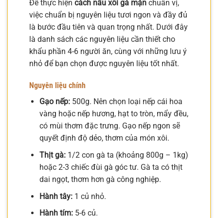
Để thực hiện
cách nấu xôi gà mặn
chuẩn vị,
việc chuẩn bị nguyên liệu tươi ngon và đầy đủ
là bước đầu tiên và quan trọng nhất. Dưới đây
là danh sách các nguyên liệu cần thiết cho
khẩu phần 4-6 người ăn, cùng với những lưu ý
nhỏ để bạn chọn được nguyên liệu tốt nhất.
Nguyên liệu chính
Gạo nếp:
500g. Nên chọn loại nếp cái hoa
vàng hoặc nếp hương, hạt to tròn, mẩy đều,
có mùi thơm đặc trưng. Gạo nếp ngon sẽ
quyết định độ dẻo, thơm của món xôi.
Thịt gà:
1/2 con gà ta (khoảng 800g – 1kg)
hoặc 2-3 chiếc đùi gà góc tư. Gà ta có thịt
dai ngọt, thơm hơn gà công nghiệp.
Hành tây:
1 củ nhỏ.
Hành tím:
5-6 củ.