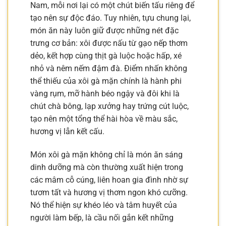
Nam, mỗi nơi lại có một chút biến tấu riêng để
tạo nên sự độc đáo. Tuy nhiên, tựu chung lại,
món ăn này luôn giữ được những nét đặc
trưng cơ bản: xôi được nấu từ gạo nếp thơm
dẻo, kết hợp cùng thịt gà luộc hoặc hấp, xé
nhỏ và nêm nếm đậm đà. Điểm nhấn không
thể thiếu của xôi gà mặn chính là hành phi
vàng rụm, mỡ hành béo ngậy và đôi khi là
chút chà bông, lạp xưởng hay trứng cút luộc,
tạo nên một tổng thể hài hòa về màu sắc,
hương vị lẫn kết cấu.
Món xôi gà mặn không chỉ là món ăn sáng
dinh dưỡng mà còn thường xuất hiện trong
các mâm cỗ cúng, liên hoan gia đình nhờ sự
tươm tất và hương vị thơm ngon khó cưỡng.
Nó thể hiện sự khéo léo và tâm huyết của
người làm bếp, là cầu nối gắn kết những