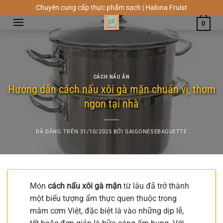
Chuyển
Chuyên cung cấp thực phẩm sạch | Halona Fruist
đến
0
nội
dung
CÁCH NẤU ĂN
Hướng dẫn cách nấu xôi gà mặn chuẩn vị, thơm
ngon tại nhà
ĐÃ ĐĂNG TRÊN
31/10/2025
BỞI
SAIGONESEBAGUETTE
Món
cách nấu xôi gà mặn
từ lâu đã trở thành
một biểu tượng ẩm thực quen thuộc trong
mâm cơm Việt, đặc biệt là vào những dịp lễ,