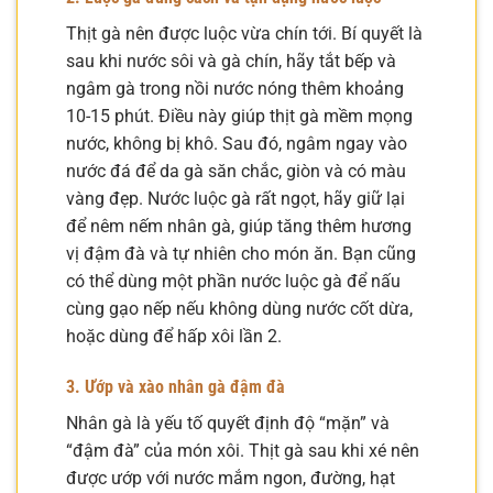
Thịt gà nên được luộc vừa chín tới. Bí quyết là
sau khi nước sôi và gà chín, hãy tắt bếp và
ngâm gà trong nồi nước nóng thêm khoảng
10-15 phút. Điều này giúp thịt gà mềm mọng
nước, không bị khô. Sau đó, ngâm ngay vào
nước đá để da gà săn chắc, giòn và có màu
vàng đẹp. Nước luộc gà rất ngọt, hãy giữ lại
để nêm nếm nhân gà, giúp tăng thêm hương
vị đậm đà và tự nhiên cho món ăn. Bạn cũng
có thể dùng một phần nước luộc gà để nấu
cùng gạo nếp nếu không dùng nước cốt dừa,
hoặc dùng để hấp xôi lần 2.
3. Ướp và xào nhân gà đậm đà
Nhân gà là yếu tố quyết định độ “mặn” và
“đậm đà” của món xôi. Thịt gà sau khi xé nên
được ướp với nước mắm ngon, đường, hạt