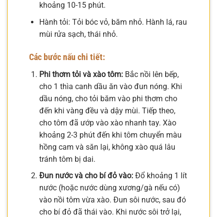
khoảng 10-15 phút.
Hành tỏi: Tỏi bóc vỏ, băm nhỏ. Hành lá, rau
mùi rửa sạch, thái nhỏ.
Các bước nấu chi tiết:
Phi thơm tỏi và xào tôm:
Bắc nồi lên bếp,
cho 1 thìa canh dầu ăn vào đun nóng. Khi
dầu nóng, cho tỏi băm vào phi thơm cho
đến khi vàng đều và dậy mùi. Tiếp theo,
cho tôm đã ướp vào xào nhanh tay. Xào
khoảng 2-3 phút đến khi tôm chuyển màu
hồng cam và săn lại, không xào quá lâu
tránh tôm bị dai.
Đun nước và cho bí đỏ vào:
Đổ khoảng 1 lít
nước (hoặc nước dùng xương/gà nếu có)
vào nồi tôm vừa xào. Đun sôi nước, sau đó
cho bí đỏ đã thái vào. Khi nước sôi trở lại,