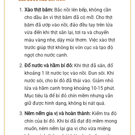
Xào thịt băm:
Bắc nồi lên bếp, không cần
cho dầu ăn vì thịt băm đã có mỡ. Cho thịt
băm đã ướp vào nồi, đảo đều tay trên lửa
vừa đến khi thịt săn lại, tơi ra và chuyển
màu vàng nhẹ, dậy mùi thơm. Việc xào thịt
trước giúp thịt không bị vón cục và tạo độ
ngọt cho nước canh.
Đổ nước và hầm bí đỏ:
Khi thịt đã săn, đổ
khoảng 1 lít nước lọc vào nồi. Đun sôi. Khi
nước sôi, cho bí đỏ đã thái vào. Giảm nhỏ
lửa và hầm canh trong khoảng 10-15 phút.
Mục tiêu là để bí đỏ chín mềm nhưng vẫn
giữ được hình dạng, không bị nát quá.
Nêm nếm gia vị và hoàn thành:
Kiểm tra độ
chín của bí đỏ. Khi bí đã đạt độ mềm mong
muốn, nêm nếm lại gia vị cho vừa miệng