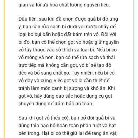
gian và tối ưu hóa chất lượng nguyên liệu.
Đầu tiên, sau khi đã chọn được quả bí đỏ ưng
ý, bạn cần rửa sạch bí dưới vòi nước chảy để
loại bỏ bụi bẩn hoặc đất bám trên vỏ. Đối với
bí đỏ, bạn có thể chọn gọt vỏ hoặc giữ nguyên
vỏ tùy thuộc vào sở thích và loại bí. Nếu bí có
vỏ mỏng và non, bạn có thể rửa sạch và thái
trực tiếp mà không cần gọt, vỏ bí sẽ tạo độ
dẻo và bổ sung chất xơ. Tuy nhiên, nếu bí có
vỏ dày và cứng, việc gọt vỏ là cần thiết để
tránh làm món canh bị sượng và khó ăn. Khi
gọt vỏ, hãy dùng dao sắc hoặc dụng cụ gọt
chuyên dụng để đảm bảo an toàn.
Sau khi gọt vỏ (nếu có), bạn bổ đôi quả bí và
dùng thìa nạo bỏ hoàn toàn phần ruột và hạt
bên trong. Hạt bí có thể giữ lại để rang ăn vặt,