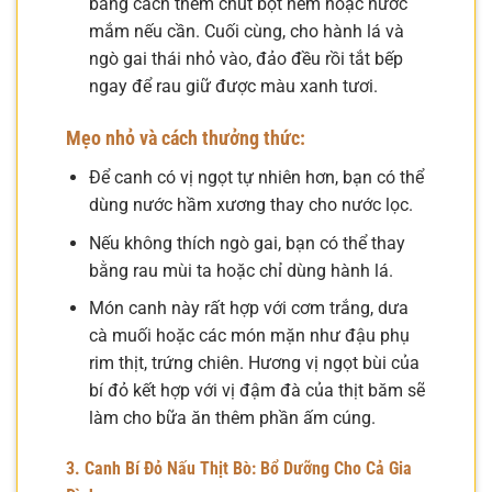
bằng cách thêm chút bột nêm hoặc nước
mắm nếu cần. Cuối cùng, cho hành lá và
ngò gai thái nhỏ vào, đảo đều rồi tắt bếp
ngay để rau giữ được màu xanh tươi.
Mẹo nhỏ và cách thưởng thức:
Để canh có vị ngọt tự nhiên hơn, bạn có thể
dùng nước hầm xương thay cho nước lọc.
Nếu không thích ngò gai, bạn có thể thay
bằng rau mùi ta hoặc chỉ dùng hành lá.
Món canh này rất hợp với cơm trắng, dưa
cà muối hoặc các món mặn như đậu phụ
rim thịt, trứng chiên. Hương vị ngọt bùi của
bí đỏ kết hợp với vị đậm đà của thịt băm sẽ
làm cho bữa ăn thêm phần ấm cúng.
3. Canh Bí Đỏ Nấu Thịt Bò: Bổ Dưỡng Cho Cả Gia