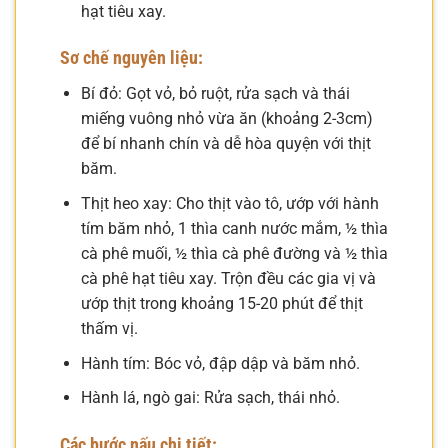
hạt tiêu xay.
Sơ chế nguyên liệu:
Bí đỏ: Gọt vỏ, bỏ ruột, rửa sạch và thái
miếng vuông nhỏ vừa ăn (khoảng 2-3cm)
để bí nhanh chín và dễ hòa quyện với thịt
băm.
Thịt heo xay: Cho thịt vào tô, ướp với hành
tím băm nhỏ, 1 thìa canh nước mắm, ½ thìa
cà phê muối, ½ thìa cà phê đường và ½ thìa
cà phê hạt tiêu xay. Trộn đều các gia vị và
ướp thịt trong khoảng 15-20 phút để thịt
thấm vị.
Hành tím: Bóc vỏ, đập dập và băm nhỏ.
Hành lá, ngò gai: Rửa sạch, thái nhỏ.
Các bước nấu chi tiết: