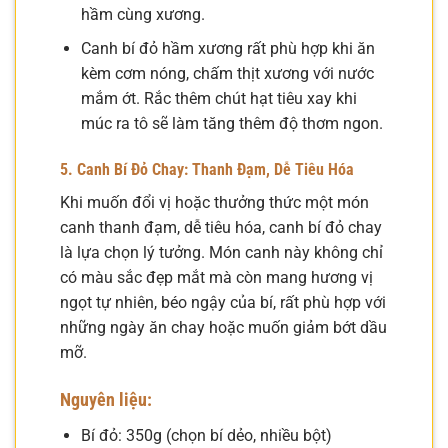
hầm cùng xương.
Canh bí đỏ hầm xương rất phù hợp khi ăn
kèm cơm nóng, chấm thịt xương với nước
mắm ớt. Rắc thêm chút hạt tiêu xay khi
múc ra tô sẽ làm tăng thêm độ thơm ngon.
5. Canh Bí Đỏ Chay: Thanh Đạm, Dễ Tiêu Hóa
Khi muốn đổi vị hoặc thưởng thức một món
canh thanh đạm, dễ tiêu hóa, canh bí đỏ chay
là lựa chọn lý tưởng. Món canh này không chỉ
có màu sắc đẹp mắt mà còn mang hương vị
ngọt tự nhiên, béo ngậy của bí, rất phù hợp với
những ngày ăn chay hoặc muốn giảm bớt dầu
mỡ.
Nguyên liệu:
Bí đỏ: 350g (chọn bí dẻo, nhiều bột)