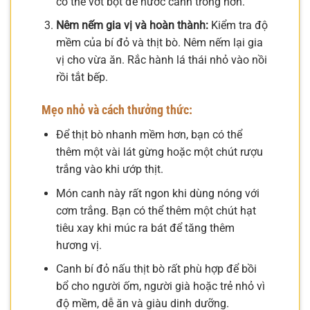
có thể vớt bọt để nước canh trong hơn.
Nêm nếm gia vị và hoàn thành:
Kiểm tra độ
mềm của bí đỏ và thịt bò. Nêm nếm lại gia
vị cho vừa ăn. Rắc hành lá thái nhỏ vào nồi
rồi tắt bếp.
Mẹo nhỏ và cách thưởng thức:
Để thịt bò nhanh mềm hơn, bạn có thể
thêm một vài lát gừng hoặc một chút rượu
trắng vào khi ướp thịt.
Món canh này rất ngon khi dùng nóng với
cơm trắng. Bạn có thể thêm một chút hạt
tiêu xay khi múc ra bát để tăng thêm
hương vị.
Canh bí đỏ nấu thịt bò rất phù hợp để bồi
bổ cho người ốm, người già hoặc trẻ nhỏ vì
độ mềm, dễ ăn và giàu dinh dưỡng.