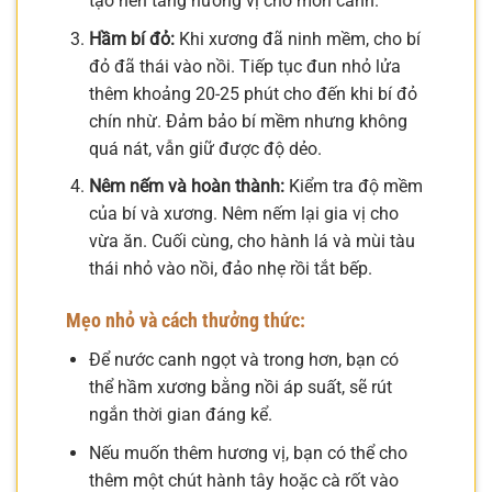
tạo nền tảng hương vị cho món canh.
Hầm bí đỏ:
Khi xương đã ninh mềm, cho bí
đỏ đã thái vào nồi. Tiếp tục đun nhỏ lửa
thêm khoảng 20-25 phút cho đến khi bí đỏ
chín nhừ. Đảm bảo bí mềm nhưng không
quá nát, vẫn giữ được độ dẻo.
Nêm nếm và hoàn thành:
Kiểm tra độ mềm
của bí và xương. Nêm nếm lại gia vị cho
vừa ăn. Cuối cùng, cho hành lá và mùi tàu
thái nhỏ vào nồi, đảo nhẹ rồi tắt bếp.
Mẹo nhỏ và cách thưởng thức:
Để nước canh ngọt và trong hơn, bạn có
thể hầm xương bằng nồi áp suất, sẽ rút
ngắn thời gian đáng kể.
Nếu muốn thêm hương vị, bạn có thể cho
thêm một chút hành tây hoặc cà rốt vào