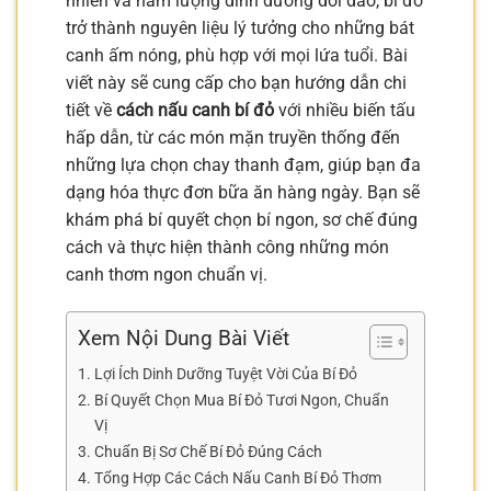
nhiên và hàm lượng dinh dưỡng dồi dào, bí đỏ
trở thành nguyên liệu lý tưởng cho những bát
canh ấm nóng, phù hợp với mọi lứa tuổi. Bài
viết này sẽ cung cấp cho bạn hướng dẫn chi
tiết về
cách nấu canh bí đỏ
với nhiều biến tấu
hấp dẫn, từ các món mặn truyền thống đến
những lựa chọn chay thanh đạm, giúp bạn đa
dạng hóa thực đơn bữa ăn hàng ngày. Bạn sẽ
khám phá bí quyết chọn bí ngon, sơ chế đúng
cách và thực hiện thành công những món
canh thơm ngon chuẩn vị.
Xem Nội Dung Bài Viết
Lợi Ích Dinh Dưỡng Tuyệt Vời Của Bí Đỏ
Bí Quyết Chọn Mua Bí Đỏ Tươi Ngon, Chuẩn
Vị
Chuẩn Bị Sơ Chế Bí Đỏ Đúng Cách
Tổng Hợp Các Cách Nấu Canh Bí Đỏ Thơm