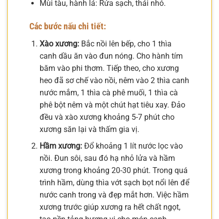
Mùi tàu, hành lá: Rửa sạch, thái nhỏ.
Các bước nấu chi tiết:
Xào xương:
Bắc nồi lên bếp, cho 1 thìa
canh dầu ăn vào đun nóng. Cho hành tím
băm vào phi thơm. Tiếp theo, cho xương
heo đã sơ chế vào nồi, nêm vào 2 thìa canh
nước mắm, 1 thìa cà phê muối, 1 thìa cà
phê bột nêm và một chút hạt tiêu xay. Đảo
đều và xào xương khoảng 5-7 phút cho
xương săn lại và thấm gia vị.
Hầm xương:
Đổ khoảng 1 lít nước lọc vào
nồi. Đun sôi, sau đó hạ nhỏ lửa và hầm
xương trong khoảng 20-30 phút. Trong quá
trình hầm, dùng thìa vớt sạch bọt nổi lên để
nước canh trong và đẹp mắt hơn. Việc hầm
xương trước giúp xương ra hết chất ngọt,