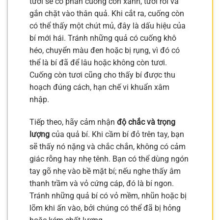
tươi sẽ có phần cuống còn xanh, tươi rói và
gắn chặt vào thân quả. Khi cắt ra, cuống còn
có thể thấy một chút mủ, đây là dấu hiệu của
bí mới hái. Tránh những quả có cuống khô
héo, chuyển màu đen hoặc bị rụng, vì đó có
thể là bí đã để lâu hoặc không còn tươi.
Cuống còn tươi cũng cho thấy bí được thu
hoạch đúng cách, hạn chế vi khuẩn xâm
nhập.
Tiếp theo, hãy cảm nhận
độ chắc và trọng
lượng
của quả bí. Khi cầm bí đỏ trên tay, bạn
sẽ thấy nó nặng và chắc chắn, không có cảm
giác rỗng hay nhẹ tênh. Bạn có thể dùng ngón
tay gõ nhẹ vào bề mặt bí; nếu nghe thấy âm
thanh trầm và vỏ cứng cáp, đó là bí ngon.
Tránh những quả bí có vỏ mềm, nhũn hoặc bị
lõm khi ấn vào, bởi chúng có thể đã bị hỏng