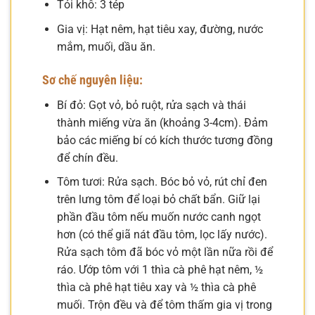
Tỏi khô: 3 tép
Gia vị: Hạt nêm, hạt tiêu xay, đường, nước
mắm, muối, dầu ăn.
Sơ chế nguyên liệu:
Bí đỏ: Gọt vỏ, bỏ ruột, rửa sạch và thái
thành miếng vừa ăn (khoảng 3-4cm). Đảm
bảo các miếng bí có kích thước tương đồng
để chín đều.
Tôm tươi: Rửa sạch. Bóc bỏ vỏ, rút chỉ đen
trên lưng tôm để loại bỏ chất bẩn. Giữ lại
phần đầu tôm nếu muốn nước canh ngọt
hơn (có thể giã nát đầu tôm, lọc lấy nước).
Rửa sạch tôm đã bóc vỏ một lần nữa rồi để
ráo. Ướp tôm với 1 thìa cà phê hạt nêm, ½
thìa cà phê hạt tiêu xay và ½ thìa cà phê
muối. Trộn đều và để tôm thấm gia vị trong