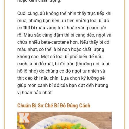
hoặc kém chất lượng.
Cuối cùng, dù không thể nhìn thấy trực tiếp khi
mua, nhưng bạn nên ưu tiên những loại bí đỏ
có
thịt bí
màu vàng tươi hoặc vàng cam rực
rỡ. Màu sắc càng đậm thì bí càng dẻo, ngọt và
chứa nhiều beta-carotene hơn. Nếu thấy bí có
màu nhạt, có thể là bí non hoặc chất lượng
không cao. Một số loại bí phổ biến để nấu
canh là bí đỏ mật, bí đỏ tròn (thường gọi là bí
hồ lô nhỏ) do chúng có độ ngọt tự nhiên và
thịt dẻo khi nấu chín. Lựa chọn kỹ lưỡng sẽ
giúp món canh bí đỏ của bạn đạt đến hương
vị hoàn hảo nhất.
Chuẩn Bị Sơ Chế Bí Đỏ Đúng Cách