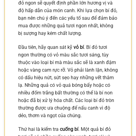
đỏ ngon sẽ quyết định phần lớn hương vị và
độ hấp dẫn của món canh. Khi lựa chọn bí đỏ,
bạn nên chú ý đến các yếu tố sau để đảm bảo
mua được những quả tươi ngon nhất, không
bị sượng hay kém chất lượng.
Đầu tiên, hãy quan sát kỹ
vỏ bí
. Bí đỏ tươi
ngon thường có vỏ màu sắc tươi sáng, tùy
thuộc vào loại bí mà màu sắc sẽ là xanh đậm
hoặc vàng cam rực rỡ. Vỏ phải lành lặn, không
có dấu hiệu nứt, sứt sẹo hay những vết thâm
lạ. Những quả có vỏ quá bóng bẩy hoặc có
nhiều đốm trắng bất thường có thể là bí non
hoặc đã bị xử lý hóa chất. Các loại bí đỏ tròn
thường được ưa chuộng để nấu canh vì độ
dẻo, thơm và ngọt của chúng.
Thứ hai là kiểm tra
cuống bí
. Một quả bí đỏ