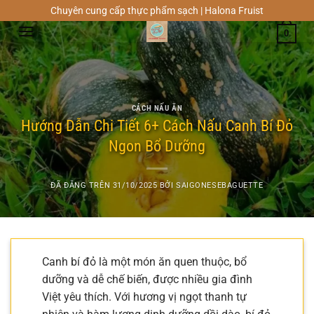
Chuyển
Chuyên cung cấp thực phẩm sạch | Halona Fruist
đến
0
nội
dung
CÁCH NẤU ĂN
Hướng Dẫn Chi Tiết 6+ Cách Nấu Canh Bí Đỏ
Ngon Bổ Dưỡng
ĐÃ ĐĂNG TRÊN
31/10/2025
BỞI
SAIGONESEBAGUETTE
Canh bí đỏ là một món ăn quen thuộc, bổ
dưỡng và dễ chế biến, được nhiều gia đình
Việt yêu thích. Với hương vị ngọt thanh tự