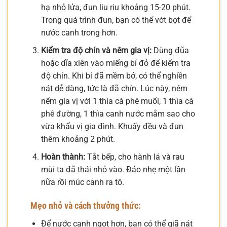
hạ nhỏ lửa, đun liu riu khoảng 15-20 phút.
Trong quá trình đun, bạn có thể vớt bọt để
nước canh trong hơn.
Kiểm tra độ chín và nêm gia vị:
Dùng đũa
hoặc dĩa xiên vào miếng bí đỏ để kiểm tra
độ chín. Khi bí đã mềm bở, có thể nghiền
nát dễ dàng, tức là đã chín. Lúc này, nêm
nếm gia vị với 1 thìa cà phê muối, 1 thìa cà
phê đường, 1 thìa canh nước mắm sao cho
vừa khẩu vị gia đình. Khuấy đều và đun
thêm khoảng 2 phút.
Hoàn thành:
Tắt bếp, cho hành lá và rau
mùi ta đã thái nhỏ vào. Đảo nhẹ một lần
nữa rồi múc canh ra tô.
Mẹo nhỏ và cách thưởng thức:
Để nước canh ngọt hơn, bạn có thể giã nát