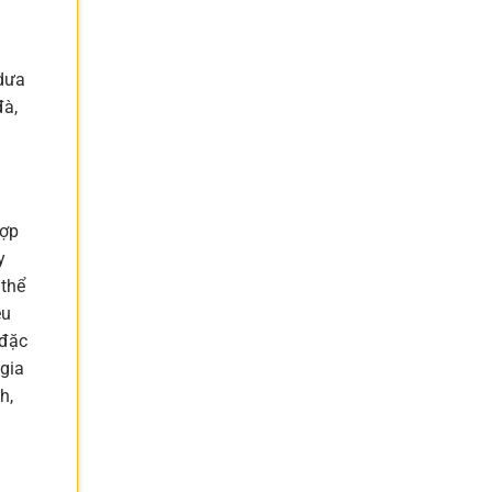
 dưa
đà,
hợp
y
 thể
êu
 đặc
 gia
h,