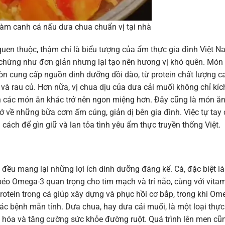
làm canh cá nấu dưa chua chuẩn vị tại nhà
en thuộc, thậm chí là biểu tượng của ẩm thực gia đình Việt 
g chừng như đơn giản nhưng lại tạo nên hương vị khó quên. Món
òn cung cấp nguồn dinh dưỡng dồi dào, từ protein chất lượng c
và rau củ. Hơn nữa, vị chua dịu của dưa cải muối không chỉ kíc
iến các món ăn khác trở nên ngon miệng hơn. Đây cũng là món ă
nhớ về những bữa cơm ấm cúng, giản dị bên gia đình. Việc tự tay
cách để gìn giữ và lan tỏa tình yêu ẩm thực truyền thống Việt.
ều mang lại những lợi ích dinh dưỡng đáng kể. Cá, đặc biệt là
 béo Omega-3 quan trọng cho tim mạch và trí não, cùng với vita
Protein trong cá giúp xây dựng và phục hồi cơ bắp, trong khi Om
c bệnh mãn tính. Dưa chua, hay dưa cải muối, là một loại thực
iêu hóa và tăng cường sức khỏe đường ruột. Quá trình lên men cũ