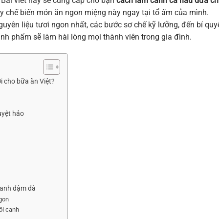
 Bài viết này sẽ cung cấp cho bạn
cách làm canh cá nấu dưa c
tay chế biến món ăn ngon miệng này ngay tại tổ ấm của mình.
yên liệu tươi ngon nhất, các bước sơ chế kỹ lưỡng, đến bí quy
h phẩm sẽ làm hài lòng mọi thành viên trong gia đình.
ời cho bữa ăn Việt?
uyệt hảo
canh đậm đà
ngon
ồi canh