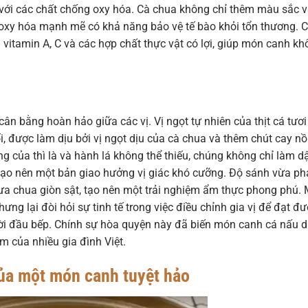
 với các chất chống oxy hóa. Cà chua không chỉ thêm màu sắc 
oxy hóa mạnh mẽ có khả năng bảo vệ tế bào khỏi tổn thương. 
 vitamin A, C và các hợp chất thực vật có lợi, giúp món canh k
 bằng hoàn hảo giữa các vị. Vị ngọt tự nhiên của thịt cá tươi
, được làm dịu bởi vị ngọt dịu của cà chua và thêm chút cay n
g của thì là và hành lá không thể thiếu, chúng không chỉ làm d
tạo nên một bản giao hưởng vị giác khó cưỡng. Độ sánh vừa ph
dưa chua giòn sật, tạo nên một trải nghiệm ẩm thực phong phú.
ng lại đòi hỏi sự tinh tế trong việc điều chỉnh gia vị để đạt đ
ười đầu bếp. Chính sự hòa quyện này đã biến món canh cá nấu 
 của nhiều gia đình Việt.
của một món canh tuyệt hảo