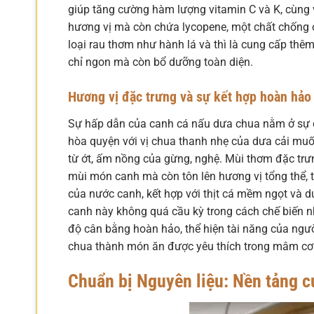
giúp tăng cường hàm lượng vitamin C và K, cùng
hương vị mà còn chứa lycopene, một chất chống 
loại rau thơm như hành lá và thì là cung cấp thêm
chỉ ngon mà còn bổ dưỡng toàn diện.
Hương vị đặc trưng và sự kết hợp hoàn hảo
Sự hấp dẫn của canh cá nấu dưa chua nằm ở sự cân
hòa quyện với vị chua thanh nhẹ của dưa cải muối
từ ớt, ấm nồng của gừng, nghệ. Mùi thơm đặc trưn
mùi món canh mà còn tôn lên hương vị tổng thể, 
của nước canh, kết hợp với thịt cá mềm ngọt và 
canh này không quá cầu kỳ trong cách chế biến như
độ cân bằng hoàn hảo, thể hiện tài năng của ng
chua thành món ăn được yêu thích trong mâm cơm
Chuẩn bị Nguyên liệu: Nền tảng 