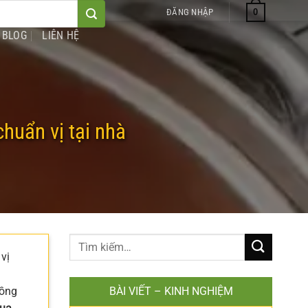
0
ĐĂNG NHẬP
BLOG
LIÊN HỆ
huẩn vị tại nhà
vị
đồng
BÀI VIẾT – KINH NGHIỆM