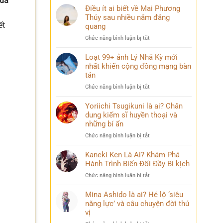
hua
Điều ít ai biết về Mai Phương
Thúy sau nhiều năm đăng
ết
quang
ở
Chức năng bình luận bị tắt
Điều
ít
Loạt 99+ ảnh Lý Nhã Kỳ mới
ai
nhất khiến cộng đồng mạng bàn
biết
tán
về
ở
Chức năng bình luận bị tắt
Mai
Loạt
Phương
99+
Yoriichi Tsugikuni là ai? Chân
Thúy
ảnh
dung kiếm sĩ huyền thoại và
sau
Lý
nhiều
những bí ẩn
Nhã
năm
ở
Chức năng bình luận bị tắt
Kỳ
đăng
Yoriichi
mới
quang
Tsugikuni
Kaneki Ken Là Ai? Khám Phá
nhất
là
Hành Trình Biến Đổi Đầy Bi kịch
khiến
ai?
cộng
ở
Chức năng bình luận bị tắt
Chân
đồng
Kaneki
dung
mạng
Ken
Mina Ashido là ai? Hé lộ ‘siêu
kiếm
bàn
Là
năng lực’ và câu chuyện đời thú
sĩ
tán
Ai?
vị
huyền
Khám
thoại