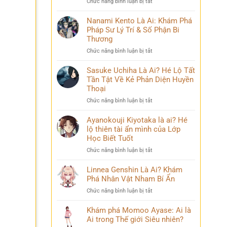
ở
Chức năng bình luận bị tắt
Phá
và
Mina
Hành
những
Ashido
Nanami Kento Là Ai: Khám Phá
Trình
bí
là
Pháp Sư Lý Trí & Số Phận Bi
Biến
ẩn
ai?
Đổi
Thương
Hé
Đầy
ở
Chức năng bình luận bị tắt
lộ
Bi
Nanami
‘siêu
kịch
Kento
Sasuke Uchiha Là Ai? Hé Lộ Tất
năng
Là
Tần Tật Về Kẻ Phản Diện Huyền
lực’
Ai:
và
Thoại
Khám
câu
ở
Chức năng bình luận bị tắt
Phá
chuyện
Sasuke
Pháp
đời
Uchiha
Ayanokouji Kiyotaka là ai? Hé
Sư
thú
Là
lộ thiên tài ẩn mình của Lớp
Lý
vị
Ai?
Trí
Học Biết Tuốt
Hé
&
ở
Chức năng bình luận bị tắt
Lộ
Số
Ayanokouji
Tất
Phận
Kiyotaka
Linnea Genshin Là Ai? Khám
Tần
Bi
là
Phá Nhân Vật Nham Bí Ẩn
Tật
Thương
ai?
Về
ở
Chức năng bình luận bị tắt
Hé
Kẻ
Linnea
lộ
Phản
Genshin
Khám phá Momoo Ayase: Ai là
thiên
Diện
Là
Ai trong Thế giới Siêu nhiên?
tài
Huyền
Ai?