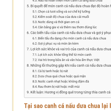
Nấu và hoàn thiện món canh cá lăng dưa chua
Bí quyết để món canh cá nấu dưa chua đạt độ hoàn 
Chọn cá tươi sống và sơ chế kỹ lưỡng
Kiểm soát độ chua của dưa cải muối
Nước dùng và thời gian om cá
Cân bằng gia vị và thêm rau thơm đúng lúc
Các biến tấu của canh cá nấu dưa chua và gợi ý phụ
Biến tấu đa dạng cho món canh cá nấu dưa chua
Gợi ý phục vụ và món ăn kèm
Lợi ích sức khỏe và vai trò của canh cá nấu dưa chua
Lợi ích sức khỏe tổng thể từ món canh
Vai trò trong bữa ăn và văn hóa ẩm thực Việt
Những lỗi thường gặp khi nấu canh cá nấu dưa chua
Cá bị tanh hoặc bị nát
Dưa chua quá chua hoặc quá mặn
Nước canh nhạt hoặc không đậm đà
Rau thơm bị nát hoặc mất mùi
Kết luận: Hương vị đồng quê trong từng thìa canh c
Tại sao canh cá nấu dưa chua lại 