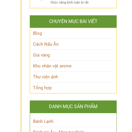
ẩn
Thoại
ở
Chức năng bình luận bị tắt
Khám
mình
Khám
Phá
của
phá
Nhân
Lớp
Momoo
Vật
Học
CHUYÊN MỤC BÀI VIẾT
Ayase:
Nham
Biết
Ai
Bí
Tuốt
là
Blog
Ẩn
Ai
trong
Cách Nấu Ăn
Thế
giới
Giá vàng
Siêu
nhiên?
Kho nhân vật anime
Thư viện ảnh
Tổng hợp
DANH MỤC SẢN PHẨM
Bánh Lạnh