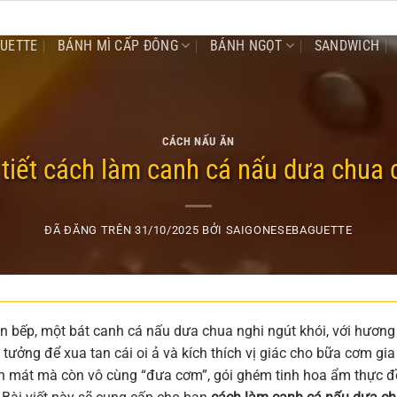
GUETTE
BÁNH MÌ CẤP ĐÔNG
BÁNH NGỌT
SANDWICH
CÁCH NẤU ĂN
tiết cách làm canh cá nấu dưa chua c
ĐÃ ĐĂNG TRÊN
31/10/2025
BỞI
SAIGONESEBAGUETTE
an bếp, một bát canh cá nấu dưa chua nghi ngút khói, với hương 
 tưởng để xua tan cái oi ả và kích thích vị giác cho bữa cơm gia
h mát mà còn vô cùng “đưa cơm”, gói ghém tinh hoa ẩm thực 