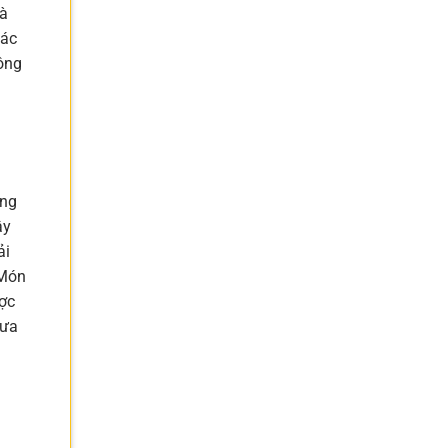
và
Các
hông
ồng
ậy
ải
 Món
ược
dưa