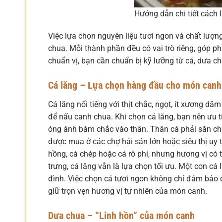
Hướng dẫn chi tiết cách 
Việc lựa chọn nguyên liệu tươi ngon và chất lượn
chua. Mỗi thành phần đều có vai trò riêng, góp p
chuẩn vị, bạn cần chuẩn bị kỹ lưỡng từ cá, dưa chu
Cá lăng – Lựa chọn hàng đầu cho món canh
Cá lăng nổi tiếng với thịt chắc, ngọt, ít xương d
để nấu canh chua. Khi chọn cá lăng, bạn nên ưu t
óng ánh bám chắc vào thân. Thân cá phải săn chắc
được mua ở các chợ hải sản lớn hoặc siêu thị uy t
hồng, cá chép hoặc cá rô phi, nhưng hương vị có 
trưng, cá lăng vẫn là lựa chọn tối ưu. Một con cá
đình. Việc chọn cá tươi ngon không chỉ đảm bảo 
giữ trọn vẹn hương vị tự nhiên của món canh.
Dưa chua – “Linh hồn” của món canh