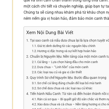
quê và tình cảm chân thành trong từng thìa canh.
một cách chi tiết và chuyên nghiệp, giúp bạn tự 
Chúng ta sẽ cùng nhau khám phá từ khâu chọn ngu
nêm nếm gia vị hoàn hảo, đảm bảo món canh thàn
Xem Nội Dung Bài Viết
Tại sao canh cá nấu dưa chua lại là lựa chọn tuyệt v
Giá trị dinh dưỡng từ các nguyên liệu chính
Hương vị đặc trưng và sự kết hợp hoàn hảo
Chuẩn bị Nguyên liệu: Nền tảng của một món canh t
Cá lăng – Lựa chọn hàng đầu cho món canh
Dưa chua – “Linh hồn” của món canh
Các loại rau củ và gia vị cần thiết
Quy trình Sơ chế Nguyên liệu: Bước đầu quan trọng
Sơ chế cá lăng đúng chuẩn để loại bỏ mùi tanh
Sơ chế dưa chua và các loại rau củ khác
Tiến hành Nấu Canh: Từ rán cá đến hoàn thành nồi 
Rán cá sơ qua – Bí quyết giữ độ săn chắc và thơm 
Xào dưa chua và cà chua – Nền tảng hương vị cho n