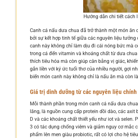
Hướng dẫn chi tiết cách 
Canh cá nấu dưa chua đã trở thành một món ăn qu
bởi sự kết hợp tinh tế giữa các nguyên liệu tưởn
canh này không chỉ làm dịu đi cái nóng bức mà c
trong cá đến vitamin và khoáng chất từ dưa chua 
thích tiêu hóa mà còn giúp cân bằng vị giác, kh
gắn liền với ký ức tuổi thơ của nhiều người, gợi 
biến món canh này không chỉ là nấu ăn mà còn là 
Giá trị dinh dưỡng từ các nguyên liệu chính
Mỗi thành phần trong món canh cá nấu dưa chua đ
lăng, là nguồn cung cấp protein dồi dào, các axit
D và các khoáng chất thiết yếu như iot và selen. 
3 có tác dụng chống viêm và giảm nguy cơ mắc cá
phẩm lên men giàu probiotic, rất có lợi cho hệ t