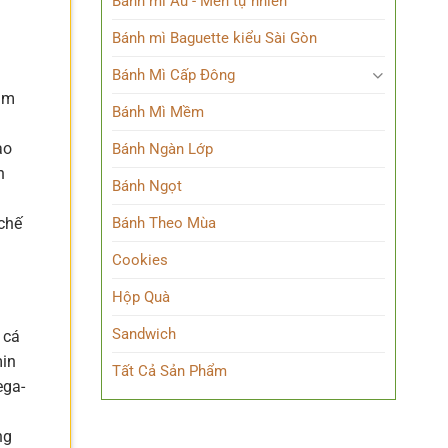
Bánh mì Âu - Men tự nhiên
Bánh mì Baguette kiểu Sài Gòn
Bánh Mì Cấp Đông
Nam
Bánh Mì Mềm
ao
Bánh Ngàn Lớp
h
Bánh Ngọt
n
Bánh Theo Mùa
 chế
Cookies
Hộp Quà
Sandwich
 cá
min
Tất Cả Sản Phẩm
ega-
ng