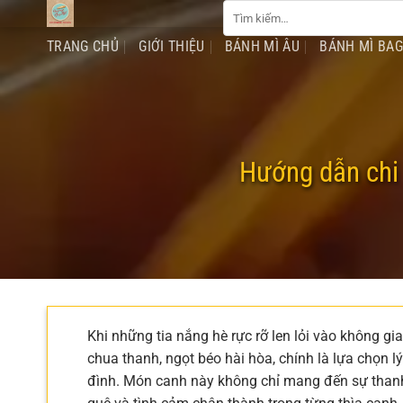
Tìm
Chuyển
kiếm:
đến
TRANG CHỦ
GIỚI THIỆU
BÁNH MÌ ÂU
BÁNH MÌ BA
nội
dung
Hướng dẫn chi 
Khi những tia nắng hè rực rỡ len lỏi vào không gi
chua thanh, ngọt béo hài hòa, chính là lựa chọn lý
đình. Món canh này không chỉ mang đến sự than