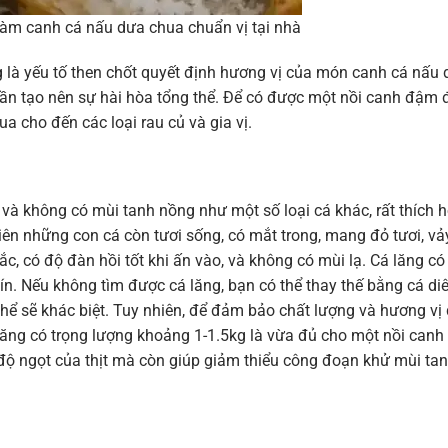
làm canh cá nấu dưa chua chuẩn vị tại nhà
g là yếu tố then chốt quyết định hương vị của món canh cá nấu
hần tạo nên sự hài hòa tổng thể. Để có được một nồi canh đậm 
a cho đến các loại rau củ và gia vị.
ăm và không có mùi tanh nồng như một số loại cá khác, rất thích 
iên những con cá còn tươi sống, có mắt trong, mang đỏ tươi, vả
, có độ đàn hồi tốt khi ấn vào, và không có mùi lạ. Cá lăng có
ín. Nếu không tìm được cá lăng, bạn có thể thay thế bằng cá di
thể sẽ khác biệt. Tuy nhiên, để đảm bảo chất lượng và hương vị
 lăng có trọng lượng khoảng 1-1.5kg là vừa đủ cho một nồi canh
độ ngọt của thịt mà còn giúp giảm thiểu công đoạn khử mùi tan