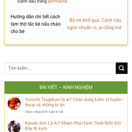
Đánh dấu trang
permalink
.
Hướng dẫn chi tiết cách
Bò né khổ qua: Cách nấu
làm thịt tắc kè nấu cháo
ngon chuẩn vị, ai cũng mê
cho bé
BÀI VIẾT – KINH NGHIỆM
Yoriichi Tsugikuni là ai? Chân dung kiếm sĩ huyền
thoại và những bí ẩn
ở
Chức năng bình luận bị tắt
Yoriichi
Tsugikuni
Kaneki Ken Là Ai? Khám Phá Hành Trình Biến Đổi
là
Đầy Bi kịch
ai?