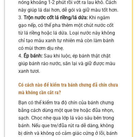
nóng khoảng 1-2 phút rồi vớt ra lau khô. Cách
này giúp lá dai hơn, dễ gói và giữ màu tốt hơn.
3.
Trộn nước cốt lá riềng/lá dứa:
Khi ngâm
gạo nếp, có thể pha thêm một chút nước cốt
từ lá riềng hoặc lá dứa. Loại nước này không
chỉ tạo màu xanh tự nhiên mà còn làm bánh
có mùi thơm dịu nhẹ.
4.
Ép bánh:
Sau khi luộc, ép bánh thật chặt
giúp bánh ráo nước, săn lại và giữ được màu
xanh tươi.
Có cách nào để kiểm tra bánh chưng đã chín chưa
mà không cần cắt ra?
Bạn có thể kiểm tra độ chín của bánh chưng
bằng cách dùng một que tre hoặc đũa nhọn,
sạch. Chọc nhẹ qua lớp lá vào sâu bên trong
bánh. Nếu que tre/đũa rút ra dễ dàng, không
bị dính và không có cảm giác cứng ở lõi, bánh