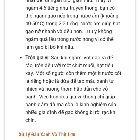
nhất để rút ngắn thời gian nấu. Thay vì
ngâm 4-6 tiếng như truyền thống, bạn có
thể ngâm gạo nếp trong nước ấm (khoảng
40-50°C) trong 2-3 tiếng. Nước ấm giúp hạt
gạo nở nhanh và đều hơn. Lưu ý không
ngâm quá lâu trong nước nóng vì có thể
làm gạo bị bở khi nấu.
Trộn gia vị:
Sau khi ngâm, vớt gạo ra để
ráo, trộn đều với một chút muối, hạt tiêu
xay. Một số người còn thêm một ít nước cốt
lá riềng hoặc lá dứa để tạo màu xanh tự
nhiên và hương thơm hấp dẫn cho vỏ
bánh. Việc trộn đều gia vị không chỉ giúp
bánh đậm đà mà còn là kinh nghiệm của
nhiều gia đình để gạo không bị rời rạc khi
chín.
Xử Lý Đậu Xanh Và Thịt Lợn