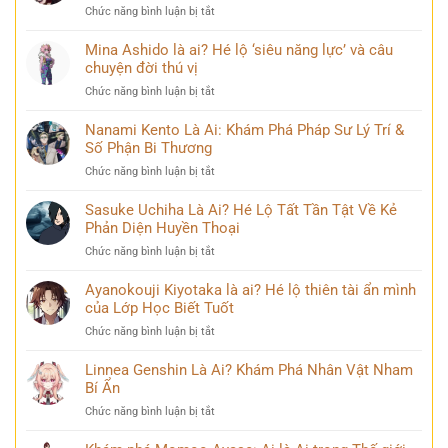
ở
Chức năng bình luận bị tắt
Chân
Kaneki
dung
Ken
Mina Ashido là ai? Hé lộ ‘siêu năng lực’ và câu
kiếm
Là
chuyện đời thú vị
sĩ
Ai?
huyền
ở
Chức năng bình luận bị tắt
Khám
thoại
Mina
Phá
và
Ashido
Nanami Kento Là Ai: Khám Phá Pháp Sư Lý Trí &
Hành
những
là
Số Phận Bi Thương
Trình
bí
ai?
Biến
ẩn
ở
Chức năng bình luận bị tắt
Hé
Đổi
Nanami
lộ
Đầy
Kento
Sasuke Uchiha Là Ai? Hé Lộ Tất Tần Tật Về Kẻ
‘siêu
Bi
Là
Phản Diện Huyền Thoại
năng
kịch
Ai:
lực’
ở
Chức năng bình luận bị tắt
Khám
và
Sasuke
Phá
câu
Uchiha
Ayanokouji Kiyotaka là ai? Hé lộ thiên tài ẩn mình
Pháp
chuyện
Là
của Lớp Học Biết Tuốt
Sư
đời
Ai?
Lý
thú
ở
Chức năng bình luận bị tắt
Hé
Trí
vị
Ayanokouji
Lộ
&
Kiyotaka
Linnea Genshin Là Ai? Khám Phá Nhân Vật Nham
Tất
Số
là
Bí Ẩn
Tần
Phận
ai?
Tật
Bi
ở
Chức năng bình luận bị tắt
Hé
Về
Thương
Linnea
lộ
Kẻ
Genshin