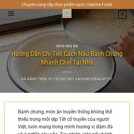
Chuyển
Chuyên cung cấp thực phẩm sạch | Halona Fruist
đến
0
nội
dung
CÁCH NẤU ĂN
Hướng Dẫn Chi Tiết Cách Nấu Bánh Chưng
Nhanh Chín Tại Nhà
ĐÃ ĐĂNG TRÊN
31/10/2025
BỞI
SAIGONESEBAGUETTE
Bánh chưng, món ăn truyền thống không thể
thiếu trong mỗi dịp Tết cổ truyền của người
Việt, luôn mang trong mình hương vị đậm đà