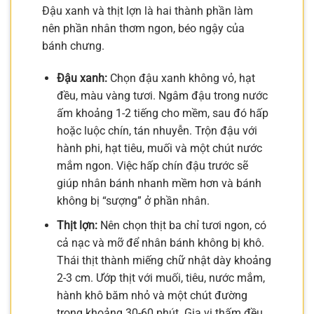
Đậu xanh và thịt lợn là hai thành phần làm
nên phần nhân thơm ngon, béo ngậy của
bánh chưng.
Đậu xanh:
Chọn đậu xanh không vỏ, hạt
đều, màu vàng tươi. Ngâm đậu trong nước
ấm khoảng 1-2 tiếng cho mềm, sau đó hấp
hoặc luộc chín, tán nhuyễn. Trộn đậu với
hành phi, hạt tiêu, muối và một chút nước
mắm ngon. Việc hấp chín đậu trước sẽ
giúp nhân bánh nhanh mềm hơn và bánh
không bị “sượng” ở phần nhân.
Thịt lợn:
Nên chọn thịt ba chỉ tươi ngon, có
cả nạc và mỡ để nhân bánh không bị khô.
Thái thịt thành miếng chữ nhật dày khoảng
2-3 cm. Ướp thịt với muối, tiêu, nước mắm,
hành khô băm nhỏ và một chút đường
trong khoảng 30-60 phút. Gia vị thấm đều