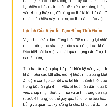
dấu hiệu khác là bé không còn đẩy lưỡi ra khi có 
tự nhiên ở trẻ sơ sinh có thể khiến bé không thể 
vẫn không thấy no, đó cũng có thể là lúc bé cần 
nhiều dấu hiệu này, cha mẹ có thể cân nhắc việc 
Lợi Ích Của Việc Ăn Dặm Đúng Thời Điểm
Việc cho bé ăn dặm đúng thời điểm mang lại nhiều 
dinh dưỡng mà sữa mẹ hoặc sữa công thức không 
Đặc biệt, sắt là một vi chất quan trọng cần được 
sau 6 tháng.
Thứ hai, ăn dặm giúp bé phát triển kỹ năng vận đ
khám phá các kết cấu, mùi vị khác nhau cũng kích 
ăn dặm còn tạo cơ hội cho bé hình thành thói que
trong bữa ăn gia đình. Việc trì hoãn ăn dặm quá l
việc chấp nhận thức ăn mới và ảnh hưởng đến sự 
(trước 4 tháng) có thể gây quá tải cho hệ tiêu hóa
bằng và quan sát kỹ lưỡng là chìa khóa để đảm b