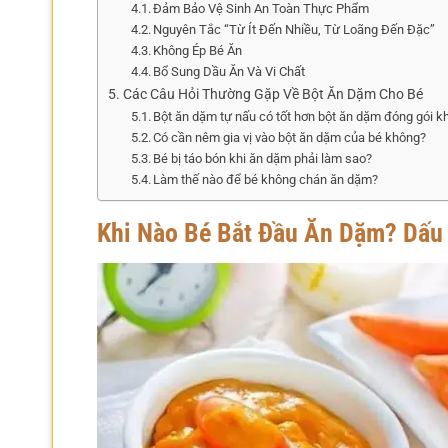
Đảm Bảo Vệ Sinh An Toàn Thực Phẩm
Nguyên Tắc “Từ Ít Đến Nhiều, Từ Loãng Đến Đặc”
Không Ép Bé Ăn
Bổ Sung Dầu Ăn Và Vi Chất
Các Câu Hỏi Thường Gặp Về Bột Ăn Dặm Cho Bé
Bột ăn dặm tự nấu có tốt hơn bột ăn dặm đóng gói k
Có cần nêm gia vị vào bột ăn dặm của bé không?
Bé bị táo bón khi ăn dặm phải làm sao?
Làm thế nào để bé không chán ăn dặm?
Khi Nào Bé Bắt Đầu Ăn Dặm? Dấu 