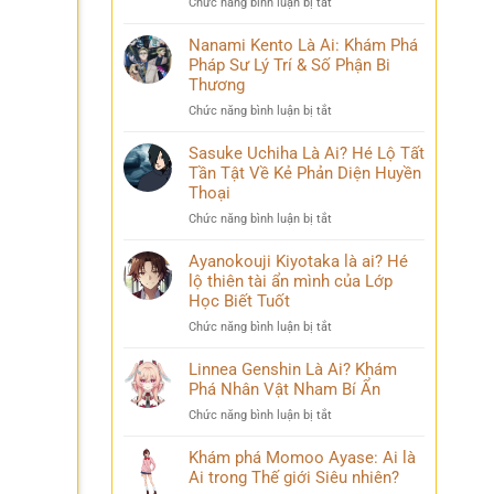
ở
Chức năng bình luận bị tắt
Phá
và
Mina
Hành
những
Ashido
Nanami Kento Là Ai: Khám Phá
Trình
bí
là
Pháp Sư Lý Trí & Số Phận Bi
Biến
ẩn
ai?
Đổi
Thương
Hé
Đầy
ở
Chức năng bình luận bị tắt
lộ
Bi
Nanami
‘siêu
kịch
Kento
Sasuke Uchiha Là Ai? Hé Lộ Tất
năng
Là
Tần Tật Về Kẻ Phản Diện Huyền
lực’
Ai:
và
Thoại
Khám
câu
ở
Chức năng bình luận bị tắt
Phá
chuyện
Sasuke
Pháp
đời
Uchiha
Ayanokouji Kiyotaka là ai? Hé
Sư
thú
Là
lộ thiên tài ẩn mình của Lớp
Lý
vị
Ai?
Trí
Học Biết Tuốt
Hé
&
ở
Chức năng bình luận bị tắt
Lộ
Số
Ayanokouji
Tất
Phận
Kiyotaka
Linnea Genshin Là Ai? Khám
Tần
Bi
là
Phá Nhân Vật Nham Bí Ẩn
Tật
Thương
ai?
Về
ở
Chức năng bình luận bị tắt
Hé
Kẻ
Linnea
lộ
Phản
Genshin
Khám phá Momoo Ayase: Ai là
thiên
Diện
Là
Ai trong Thế giới Siêu nhiên?
tài
Huyền
Ai?