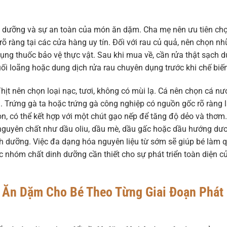
inh dưỡng và sự an toàn của món ăn dặm. Cha mẹ nên ưu tiên ch
õ ràng tại các cửa hàng uy tín. Đối với rau củ quả, nên chọn n
ụng thuốc bảo vệ thực vật. Sau khi mua về, cần rửa thật sạch d
ối loãng hoặc dung dịch rửa rau chuyên dụng trước khi chế biến
Thịt nên chọn loại nạc, tươi, không có mùi lạ. Cá nên chọn cá nư
. Trứng gà ta hoặc trứng gà công nghiệp có nguồn gốc rõ ràng 
gon, có thể kết hợp với một chút gạo nếp để tăng độ dẻo và thơm.
 nguyên chất như dầu oliu, dầu mè, dầu gấc hoặc dầu hướng dư
h dưỡng. Việc đa dạng hóa nguyên liệu từ sớm sẽ giúp bé làm 
c nhóm chất dinh dưỡng cần thiết cho sự phát triển toàn diện c
 Ăn Dặm Cho Bé Theo Từng Giai Đoạn Phát