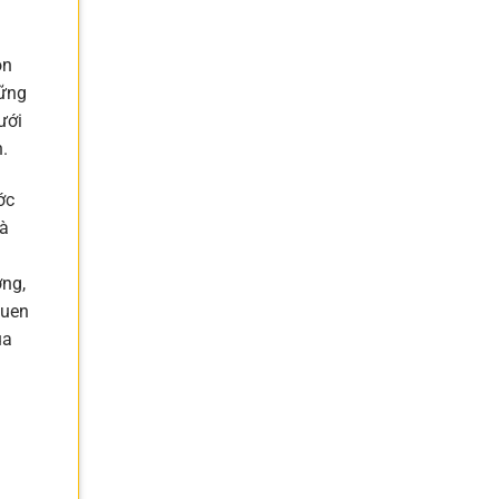
ọn
hững
ưới
.
ớc
là
ơng,
quen
ủa