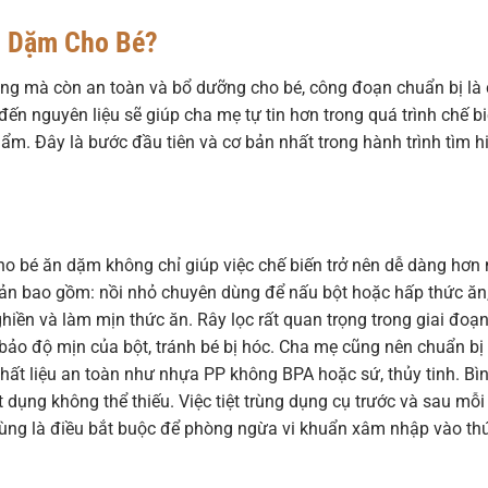
n Dặm Cho Bé?
g mà còn an toàn và bổ dưỡng cho bé, công đoạn chuẩn bị là
đến nguyên liệu sẽ giúp cha mẹ tự tin hơn trong quá trình chế b
phẩm. Đây là bước đầu tiên và cơ bản nhất trong hành trình tìm h
o bé ăn dặm không chỉ giúp việc chế biến trở nên dễ dàng hơn
bản bao gồm: nồi nhỏ chuyên dùng để nấu bột hoặc hấp thức ăn
ghiền và làm mịn thức ăn. Rây lọc rất quan trọng trong giai đoạ
 bảo độ mịn của bột, tránh bé bị hóc. Cha mẹ cũng nên chuẩn bị
c chất liệu an toàn như nhựa PP không BPA hoặc sứ, thủy tinh. Bì
dụng không thể thiếu. Việc tiệt trùng dụng cụ trước và sau mỗi
rùng là điều bắt buộc để phòng ngừa vi khuẩn xâm nhập vào th