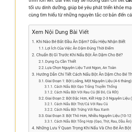
trình lớn lên. Bài viết này sẽ hướng dẫn chi tiết
cá
tối ưu dinh dưỡng, giúp bé yêu phát triển khỏe mạ
cùng tìm hiểu từ những nguyên tắc cơ bản đến các
Xem Nội Dung Bài Viết
Khi Nào Bé Bắt Đầu Ăn Dặm? Dấu Hiệu Nhận Biết
Lợi Ích Của Việc Ăn Dặm Đúng Thời Điểm
Chuẩn Bị Gì Trước Khi Nấu Bột Ăn Dặm Cho Bé?
Dụng Cụ Cần Thiết
Lựa Chọn Nguyên Liệu Tươi Ngon, An Toàn
Hướng Dẫn Chi Tiết Cách Nấu Bột Ăn Dặm Cho Bé Th
Giai Đoạn 1: Bột Loãng, Một Nguyên Liệu (4-6 tháng)
Cách Nấu Bột Gạo Trắng Truyền Thống
Cách Nấu Bột Với Rau Củ (Bí Đỏ, Cà Rốt)
Giai Đoạn 2: Bột Đặc Hơn, Kết Hợp 2-3 Nguyên Liệu (
Cách Nấu Bột Thịt/Cá Với Rau Củ
Cách Nấu Bột Trứng Với Rau Xanh
Giai Đoạn 3: Bột Thô Hơn, Nhiều Nguyên Liệu (10-12
Cách Nấu Bột Tổng Hợp (Gạo, Thịt, Rau, Dầu Ăn)
Những Lưu Ý Quan Trọng Khi Nấu Và Cho Bé Ăn Bộ