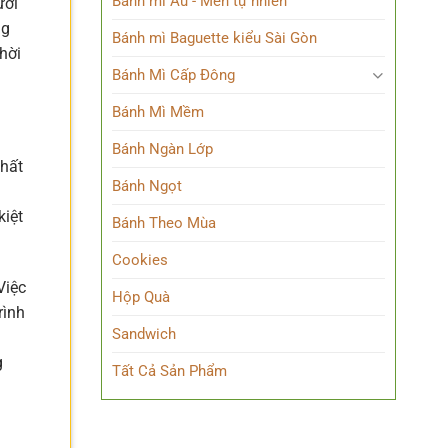
Bánh mì Âu - Men tự nhiên
ưỡi
ng
Bánh mì Baguette kiểu Sài Gòn
hời
Bánh Mì Cấp Đông
Bánh Mì Mềm
Bánh Ngàn Lớp
chất
Bánh Ngọt
.
kiệt
Bánh Theo Mùa
Cookies
Việc
Hộp Quà
rình
Sandwich
g
Tất Cả Sản Phẩm