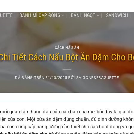
GUETTE
BÁNH MÌ CẤP ĐÔNG
BÁNH NGỌT
SANDWICH
CÁCH NẤU ĂN
hi Tiết Cách Nấu Bột Ăn Dặm Cho 
ĐÃ ĐĂNG TRÊN
31/10/2025
BỞI
SAIGONESEBAGUETTE
 mối quan tâm hàng đầu của các bậc cha mẹ, bởi đây là giai đ
 diện của con. Một bữa ăn dặm đúng chuẩn, đủ dinh dưỡng khô
 mà còn cung cấp năng lượng cần thiết cho các hoạt động và q