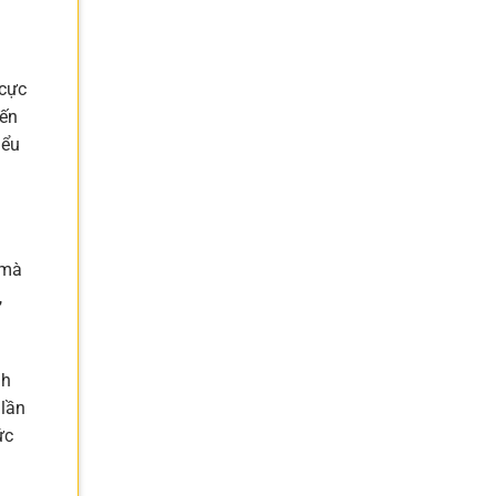
 cực
iến
iểu
 mà
,
n
nh
 lần
ức