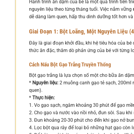
Hành trình ăn dặm của bé là một quá trình tiến tri
nguyên liệu theo từng tháng tuổi. Việc nắm vững
dễ dàng làm quen, hấp thu dinh dưỡng tốt hơn và 
Giai Đoạn 1: Bột Loãng, Một Nguyên Liệu (4
Đây là giai đoạn khởi đầu, khi hệ tiêu hóa của bé 
thức ăn đặc, thăm dò phản ứng của bé với từng l
Cách Nấu Bột Gạo Trắng Truyền Thống
Bột gạo trắng là lựa chọn số một cho bữa ăn dặm 
*
Nguyên liệu:
2 muỗng canh gạo tẻ sạch, 200ml nư
quen).
*
Thực hiện:
1. Vo gạo sạch, ngâm khoảng 30 phút để gạo mề
2. Cho gạo và nước vào nồi nhỏ, đun sôi. Sau khi 
3. Đun khoảng 20-30 phút cho đến khi gạo nở bun
4. Lọc bột qua rây để loại bỏ những hạt gạo còn 