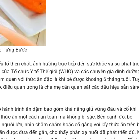
é Từng Bước
 tố then chốt, ảnh hưởng trực tiếp đến sức khỏe và sự phát tri
ị của Tổ chức Y tế Thế giới (WHO) và các chuyên gia dinh dưỡn
làm quen với thức ăn đặc là khi bé được khoảng 6 tháng tuổi. Tu
đó, điều quan trọng là cha mẹ cần quan sát các dấu hiệu sẵn sàn
o hành trình ăn dặm bao gồm khả năng giữ vững đầu và cổ khi
ốt thức ăn một cách an toàn mà không bị sặc. Bên cạnh đó, bé
a người lớn, nhìn chằm chằm hoặc cố gắng với lấy thức ăn trên 
 ăn được đưa đến gần, cho thấy phản xạ nuốt đã phát triển đủ.