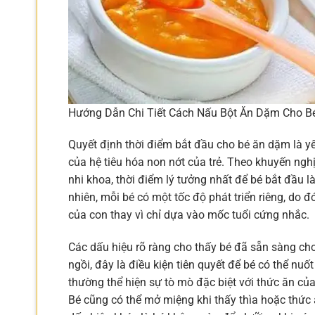
Hướng Dẫn Chi Tiết Cách Nấu Bột Ăn Dặm Cho B
Quyết định thời điểm bắt đầu cho bé ăn dặm là yếu
của hệ tiêu hóa non nớt của trẻ. Theo khuyến ngh
nhi khoa, thời điểm lý tưởng nhất để bé bắt đầu 
nhiên, mỗi bé có một tốc độ phát triển riêng, do 
của con thay vì chỉ dựa vào mốc tuổi cứng nhắc.
Các dấu hiệu rõ ràng cho thấy bé đã sẵn sàng ch
ngồi, đây là điều kiện tiên quyết để bé có thể nu
thường thể hiện sự tò mò đặc biệt với thức ăn củ
Bé cũng có thể mở miệng khi thấy thìa hoặc thức