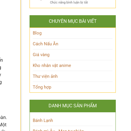
ẩn
Thoại
ở
Chức năng bình luận bị tắt
Khám
mình
Khám
Phá
của
phá
Nhân
Lớp
Momoo
Vật
Học
CHUYÊN MỤC BÀI VIẾT
Ayase:
Nham
Biết
Ai
Bí
Tuốt
là
Blog
Ẩn
Ai
trong
Cách Nấu Ăn
Thế
giới
Giá vàng
Siêu
ển
nhiên?
Kho nhân vật anime
g
y
Thư viện ảnh
g
Tổng hợp
DANH MỤC SẢN PHẨM
bàn.
Bánh Lạnh
 Một