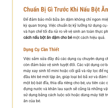
Chuẩn Bị Gì Trước Khi Nấu Bột Ă
Để đảm bảo mỗi bữa ăn dặm không chỉ ngon miện
kỳ quan trọng. Việc chuẩn bị kỹ lưỡng từ dụng cụ 
và hạn chế tối đa rủi ro về vệ sinh an toàn thực 
cách nấu bột ăn dặm cho bé
một cách hiệu quả.
Dụng Cụ Cần Thiết
Việc sắm sửa đầy đủ các dụng cụ chuyên dụng ch
còn đảm bảo vệ sinh tuyệt đối. Các vật dụng cơ 
máy xay sinh tố mini hoặc cối giã và rây lọc để n
đầu khi bé mới tập ăn, giúp loại bỏ bã xơ và đảm
một bộ bát đĩa, thìa dĩa riêng cho bé, ưu tiên cá
đựng nước và khăn lau sạch sẽ cũng là những vật 
sử dụng bằng cách luộc sôi hoặc dùng máy tiệt t
ăn của bé.