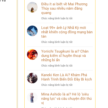
h và
Điều ít ai biết về Mai Phương
Thúy sau nhiều năm đăng
quang
ở
Chức năng bình luận bị tắt
Điều
ít
Loạt 99+ ảnh Lý Nhã Kỳ mới
ai
nhất khiến cộng đồng mạng bàn
biết
tán
về
ở
Chức năng bình luận bị tắt
Mai
Loạt
Phương
99+
Yoriichi Tsugikuni là ai? Chân
Thúy
ảnh
dung kiếm sĩ huyền thoại và
sau
Lý
nhiều
những bí ẩn
Nhã
năm
ở
Chức năng bình luận bị tắt
Kỳ
đăng
Yoriichi
mới
quang
Tsugikuni
Kaneki Ken Là Ai? Khám Phá
nhất
là
Hành Trình Biến Đổi Đầy Bi kịch
khiến
ai?
cộng
ở
Chức năng bình luận bị tắt
Chân
đồng
Kaneki
dung
mạng
Ken
Mina Ashido là ai? Hé lộ ‘siêu
kiếm
bàn
Là
năng lực’ và câu chuyện đời thú
sĩ
tán
Ai?
vị
huyền
Khám
thoại