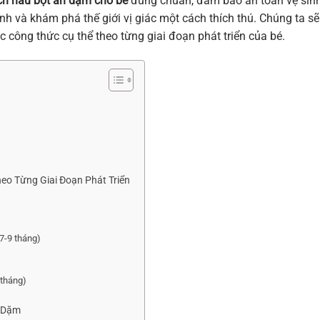
ch nấu bột ăn dặm cho bé
đúng chuẩn, đảm bảo an toàn vệ sin
nh và khám phá thế giới vị giác một cách thích thú. Chúng ta sẽ
 công thức cụ thể theo từng giai đoạn phát triển của bé.
eo Từng Giai Đoạn Phát Triển
7-9 tháng)
 tháng)
t Dặm