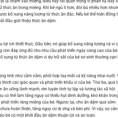
vật lạ chạm vào miệng, điều này rất quan trọng vì phản xạ đẩy l
giữ thức ăn trong miệng. Khi bé ngủ ít hơn, đòi bú nhiều hơn như
được bổ sung năng lượng từ thức ăn đặc. Nếu bé thể hiện đồng t
bắt đầu giới thiệu thức ăn dặm.
lợi ích thiết thực. Đầu tiên, nó giúp bổ sung năng lượng và vi 
còn đáp ứng đủ cho nhu cầu phát triển ngày càng cao của bé
bổ sung từ thức ăn dặm vì dự trữ sắt của bé sơ sinh thường cạn 
ộng tinh như cầm nắm, phối hợp tay-mắt và kỹ năng nhai nuốt. 
thích các giác quan và phát triển khẩu vị của bé. Thứ ba, quá t
n ăn uống lành mạnh, rèn luyện tính tự lập và tương tác xã hội
âu có thể làm tăng nguy cơ thiếu hụt dinh dưỡng, khó khăn tron
phát triển răng miệng của bé. Ngược lại, cho ăn dặm quá sớm
 chưa hoàn thiện, tăng nguy cơ dị ứng và béo phì. Vì vậy, sự cân
ảo bé có một khởi đầu ăn dặm thuận lợi và an toàn.