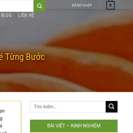
0
ĐĂNG NHẬP
BLOG
LIÊN HỆ
Bé Từng Bước
oạn
ng
uá
BÀI VIẾT – KINH NGHIỆM