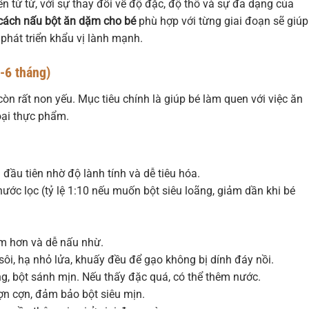
ển từ từ, với sự thay đổi về độ đặc, độ thô và sự đa dạng của
cách nấu bột ăn dặm cho bé
phù hợp với từng giai đoạn sẽ giúp
phát triển khẩu vị lành mạnh.
-6 tháng)
còn rất non yếu. Mục tiêu chính là giúp bé làm quen với việc ăn
oại thực phẩm.
đầu tiên nhờ độ lành tính và dễ tiêu hóa.
ớc lọc (tỷ lệ 1:10 nếu muốn bột siêu loãng, giảm dần khi bé
m hơn và dễ nấu nhừ.
sôi, hạ nhỏ lửa, khuấy đều để gạo không bị dính đáy nồi.
g, bột sánh mịn. Nếu thấy đặc quá, có thể thêm nước.
lợn cợn, đảm bảo bột siêu mịn.