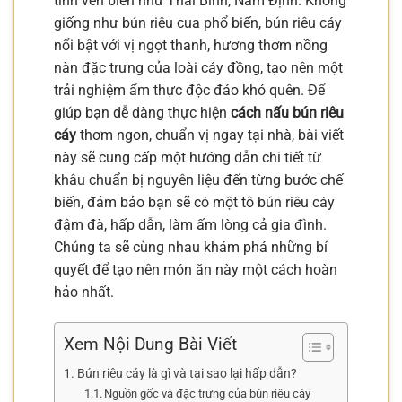
tỉnh ven biển như Thái Bình, Nam Định. Không
giống như bún riêu cua phổ biến, bún riêu cáy
nổi bật với vị ngọt thanh, hương thơm nồng
nàn đặc trưng của loài cáy đồng, tạo nên một
trải nghiệm ẩm thực độc đáo khó quên. Để
giúp bạn dễ dàng thực hiện
cách nấu bún riêu
cáy
thơm ngon, chuẩn vị ngay tại nhà, bài viết
này sẽ cung cấp một hướng dẫn chi tiết từ
khâu chuẩn bị nguyên liệu đến từng bước chế
biến, đảm bảo bạn sẽ có một tô bún riêu cáy
đậm đà, hấp dẫn, làm ấm lòng cả gia đình.
Chúng ta sẽ cùng nhau khám phá những bí
quyết để tạo nên món ăn này một cách hoàn
hảo nhất.
Xem Nội Dung Bài Viết
Bún riêu cáy là gì và tại sao lại hấp dẫn?
Nguồn gốc và đặc trưng của bún riêu cáy