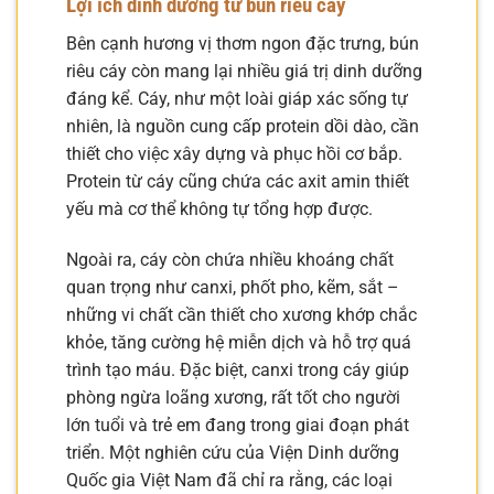
Lợi ích dinh dưỡng từ bún riêu cáy
Bên cạnh hương vị thơm ngon đặc trưng, bún
riêu cáy còn mang lại nhiều giá trị dinh dưỡng
đáng kể. Cáy, như một loài giáp xác sống tự
nhiên, là nguồn cung cấp protein dồi dào, cần
thiết cho việc xây dựng và phục hồi cơ bắp.
Protein từ cáy cũng chứa các axit amin thiết
yếu mà cơ thể không tự tổng hợp được.
Ngoài ra, cáy còn chứa nhiều khoáng chất
quan trọng như canxi, phốt pho, kẽm, sắt –
những vi chất cần thiết cho xương khớp chắc
khỏe, tăng cường hệ miễn dịch và hỗ trợ quá
trình tạo máu. Đặc biệt, canxi trong cáy giúp
phòng ngừa loãng xương, rất tốt cho người
lớn tuổi và trẻ em đang trong giai đoạn phát
triển. Một nghiên cứu của Viện Dinh dưỡng
Quốc gia Việt Nam đã chỉ ra rằng, các loại