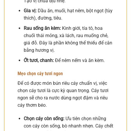
Tạo vị chua dịu nhẹ.
Gia vị:
Dầu ăn, muối, hạt nêm, bột ngọt (tùy
thích), đường, tiêu.
Rau sống ăn kèm:
Kinh giới, tía tô, hoa
chuối thái mỏng, xà lách, rau muống chẻ,
giá đỗ. Đây là phần không thể thiếu để cân
bằng hương vị.
Ớt tươi, chanh:
Để nêm nếm và ăn kèm.
Mẹo chọn cáy tươi ngon
Để có được món bún riêu cáy chuẩn vị, việc
chọn cáy tươi là cực kỳ quan trọng. Cáy tươi
ngon sẽ cho ra nước dùng ngọt đậm và riêu
cáy thơm béo.
Chọn cáy còn sống:
Ưu tiên chọn những
con cáy còn sống, bò nhanh nhẹn. Cáy chết