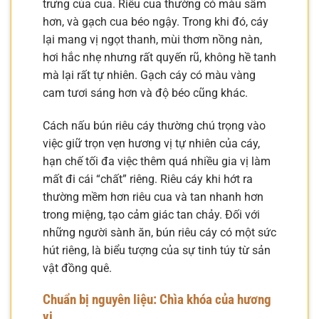
trưng của cua. Riêu cua thường có màu sẫm
hơn, và gạch cua béo ngậy. Trong khi đó, cáy
lại mang vị ngọt thanh, mùi thơm nồng nàn,
hơi hắc nhẹ nhưng rất quyến rũ, không hề tanh
mà lại rất tự nhiên. Gạch cáy có màu vàng
cam tươi sáng hơn và độ béo cũng khác.
Cách nấu bún riêu cáy thường chú trọng vào
việc giữ trọn vẹn hương vị tự nhiên của cáy,
hạn chế tối đa việc thêm quá nhiều gia vị làm
mất đi cái “chất” riêng. Riêu cáy khi hớt ra
thường mềm hơn riêu cua và tan nhanh hơn
trong miệng, tạo cảm giác tan chảy. Đối với
những người sành ăn, bún riêu cáy có một sức
hút riêng, là biểu tượng của sự tinh túy từ sản
vật đồng quê.
Chuẩn bị nguyên liệu: Chìa khóa của hương
vị