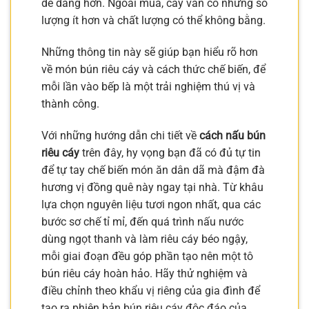
dễ dàng hơn. Ngoài mùa, cáy vẫn có nhưng số
lượng ít hơn và chất lượng có thể không bằng.
Những thông tin này sẽ giúp bạn hiểu rõ hơn
về món bún riêu cáy và cách thức chế biến, để
mỗi lần vào bếp là một trải nghiệm thú vị và
thành công.
Với những hướng dẫn chi tiết về
cách nấu bún
riêu cáy
trên đây, hy vọng bạn đã có đủ tự tin
để tự tay chế biến món ăn dân dã mà đậm đà
hương vị đồng quê này ngay tại nhà. Từ khâu
lựa chọn nguyên liệu tươi ngon nhất, qua các
bước sơ chế tỉ mỉ, đến quá trình nấu nước
dùng ngọt thanh và làm riêu cáy béo ngậy,
mỗi giai đoạn đều góp phần tạo nên một tô
bún riêu cáy hoàn hảo. Hãy thử nghiệm và
điều chỉnh theo khẩu vị riêng của gia đình để
tạo ra phiên bản bún riêu cáy độc đáo của