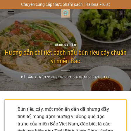
Chuyển
Chuyên cung cấp thực phẩm sạch | Halona Fruist
đến
0
nội
dung
CÁCH NẤU ĂN
Hướng dẫn chi tiết cách nấu bún riêu cáy chuẩn
vị miền Bắc
ĐÃ ĐĂNG TRÊN
31/10/2025
BỞI
SAIGONESEBAGUETTE
Bún riêu cáy, một món ăn dân dã nhưng đầy
tinh tế, mang đậm hương vị đồng quê đặc
trưng của miền Bắc Việt Nam, đặc biệt là các