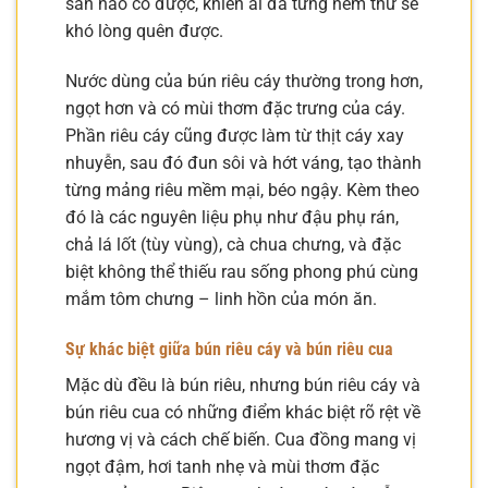
sản nào có được, khiến ai đã từng nếm thử sẽ
khó lòng quên được.
Nước dùng của bún riêu cáy thường trong hơn,
ngọt hơn và có mùi thơm đặc trưng của cáy.
Phần riêu cáy cũng được làm từ thịt cáy xay
nhuyễn, sau đó đun sôi và hớt váng, tạo thành
từng mảng riêu mềm mại, béo ngậy. Kèm theo
đó là các nguyên liệu phụ như đậu phụ rán,
chả lá lốt (tùy vùng), cà chua chưng, và đặc
biệt không thể thiếu rau sống phong phú cùng
mắm tôm chưng – linh hồn của món ăn.
Sự khác biệt giữa bún riêu cáy và bún riêu cua
Mặc dù đều là bún riêu, nhưng bún riêu cáy và
bún riêu cua có những điểm khác biệt rõ rệt về
hương vị và cách chế biến. Cua đồng mang vị
ngọt đậm, hơi tanh nhẹ và mùi thơm đặc