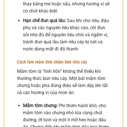
thay bằng me hoặc sấu, nhưng hương vị sẽ
có chút khác biệt.
Hạn chế đun quá lâu:
Sau khi cho riêu, đậu
phụ và các nguyên liệu khác vào, chỉ đun
sôi nhẹ đủ để nguyên liệu chín và ngấm vị,
tránh đun quá lâu làm riêu cáy bị nát và
nước dùng mất đi độ thanh.
Cách làm mắm tôm chấm bún riêu cáy
Mắm tôm là “linh hồn” không thể thiếu khi
thưởng thức bún riêu cáy. Một bát mắm tôm
chưng hoặc pha đúng điệu sẽ làm dậy lên tất
cả các hương vị của món ăn.
Mắm tôm chưng:
Phi thơm hành khô, cho
mắm tôm vào chưng nhỏ lửa cùng chút
đường, ớt tươi và một ít mỡ heo hoặc dầu
ăn. Chưng đến khi mắm tôm dậy mùi thơm