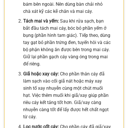
bám bên ngoài. Nên dùng bàn chải nhỏ
chà xát kỹ các kẽ chân và mai cáy.
Tách mai và yếm:
Sau khi rửa sạch, bạn
bắt đầu tách mai cáy, bóc bỏ phần yếm ở
bụng (phần hình tam giác). Tiếp theo, dùng
tay gạt bỏ phần trứng đen, tuyến hôi và các
bộ phận không ăn được bên trong mai cáy.
Giữ lại phần gạch cáy vàng óng trong mai
để riêng.
Giã hoặc xay cáy:
Cho phần thân cáy đã
làm sạch vào cối giã nát hoặc máy xay
sinh tố xay nhuyễn cùng một chút muối
hạt. Việc thêm muối khi giã/xay giúp phần
riêu cáy kết tảng tốt hơn. Giã/xay càng
nhuyễn càng tốt để lấy được hết chất ngọt
từ cáy.
Lọc nước cốt cáy:
Cho phần cáy đã giã/xay