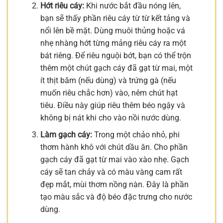
Hớt riêu cáy:
Khi nước bắt đầu nóng lên,
bạn sẽ thấy phần riêu cáy từ từ kết tảng và
nổi lên bề mặt. Dùng muôi thủng hoặc vá
nhẹ nhàng hớt từng mảng riêu cáy ra một
bát riêng. Để riêu nguội bớt, bạn có thể trộn
thêm một chút gạch cáy đã gạt từ mai, một
ít thịt băm (nếu dùng) và trứng gà (nếu
muốn riêu chắc hơn) vào, nêm chút hạt
tiêu. Điều này giúp riêu thêm béo ngậy và
không bị nát khi cho vào nồi nước dùng.
Làm gạch cáy:
Trong một chảo nhỏ, phi
thơm hành khô với chút dầu ăn. Cho phần
gạch cáy đã gạt từ mai vào xào nhẹ. Gạch
cáy sẽ tan chảy và có màu vàng cam rất
đẹp mắt, mùi thơm nồng nàn. Đây là phần
tạo màu sắc và độ béo đặc trưng cho nước
dùng.