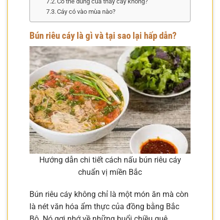
Có thể dùng cua thay cáy không?
Cáy có vào mùa nào?
Bún riêu cáy là gì và tại sao lại hấp dẫn?
Hướng dẫn chi tiết cách nấu bún riêu cáy
chuẩn vị miền Bắc
Bún riêu cáy không chỉ là một món ăn mà còn
là nét văn hóa ẩm thực của đồng bằng Bắc
Bộ. Nó gợi nhớ về những buổi chiều quê,